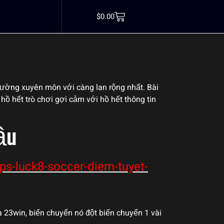
Giải Trí Đỉnh
$
0.00
 thường xuyên môn với càng lan rộng nhất. Bài
ồ hết trò chơi gợi cảm với hồ hết thông tin
ầu
ps-luck8-soccer-diem-tuyet-
 23win, biến chuyển nó đột biến chuyển 1 vài