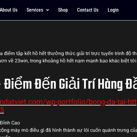
 – Khám Phá Thế Giới 
About Us
Services
Shop
Contact Us
Login
địa điểm tập kết hồ hết thưởng thức giải trí trực tuyến trình độ
ơn về 23win, trong khoảng hồ hết nạm mạnh bạo khác biệt tới h
 Điểm Đến Giải Trí Hàng Đ
datviet.com/wp-portfolio/bong-da-tai-htt
25
cộng mày mò điều gì đã hình thành sự lôi cuốn quánh trưng của