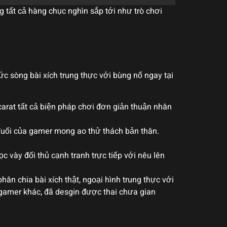
ng tất cả hàng chục nghìn sắp tới như trò chơi
c sòng bài xích trung thực với bùng nổ ngay tại
ccarat tất cả biện pháp chơi đơn giản thuận nhân
 đuối của gamer mong ao thử thách bản thân.
ọc vày đối thủ cạnh tranh trực tiếp với nêu lên
hân chia bài xích thật, ngoại hình trung thực với
 gamer khác, đã desgin được thai chưa gian