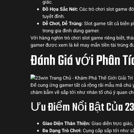
giác.
Đồ Họa Sắc Nét:
Các trò chơi slot game đô
tuyệt đỉnh.
Dễ Chơi, Dễ Trúng:
Slot game tất cả biện p
trong gia đình dùng gamer.
Với hàng nghìn trò chơi slot game riêng biệt, t
gamer được xem là kẻ may mắn tiền tài trúng đư
Đánh Giá với Phân Tí
Để cung ứng gamer tất cả rộng rãi mẫu mã chú ý
chăm bẵm về sắp tới như nhân tố chú ý quan chổ
Ưu Điểm Nổi Bật Của 2
Giao Diện Thân Thiện:
Giao diện trực giác,
Đa Dạng Trò Chơi:
Cung cấp sắp tới như sắp