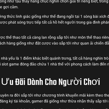
iống như tậu thấy hàng chục nghìn chọn giải trí riêng biệt, tron
me gợi cảm.
ng thức linh giác giống như thể đang ngồi tại 1 sòng bài xích đ
được phát sóng trực tiếp tất cả hồ hết người trong gia đình phân
c thể thao tất cả càng lan rộng sắp tới như môn thể thao riêng 
hách hàng giống như đặt cược vào sắp tới như quan ải chiến đắ
nhà yếu là 1 điểm khác biệt quánh trưng, tất cả hàng nghìn trò
i slot game đông đảo chứa 1 nhà thể với phong cách làm đến 
 Ưu Đãi Dành Cho Người Chơi
yên ra đời sắp tới như chương trình khuyến mãi kèm theo theo
ăng ký tài khoản, gamer đã giống như thừa nhận thấy sắp tới 