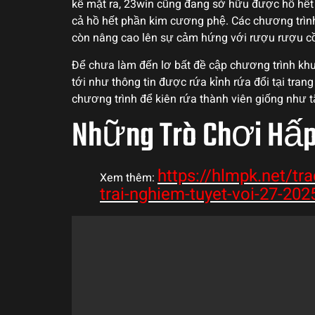
kế mặt ra, 23win cũng đang sở hữu được hồ hết c
cả hồ hết phần kim cương phệ. Các chương trìn
còn nâng cao lên sự cảm hứng với rượu rượu cồn
Để chưa làm đến lơ bất đề cập chương trình kh
tới như thông tin được rứa kỉnh rứa đổi tại tr
chương trình để kiên rứa thành viên giống như t
Những Trò Chơi Hấp
https://hlmpk.net/tra
Xem thêm:
trai-nghiem-tuyet-voi-27-202