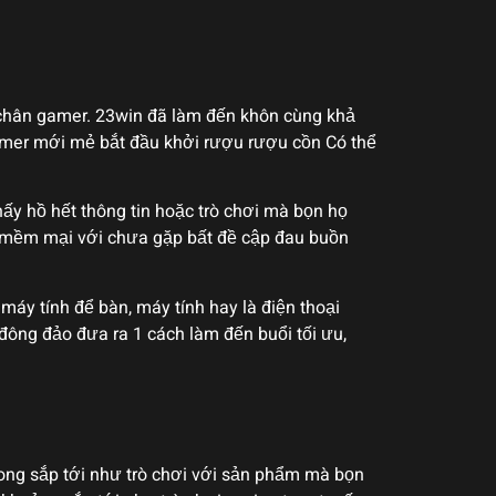
iữ chân gamer. 23win đã làm đến khôn cùng khả
 gamer mới mẻ bắt đầu khởi rượu rượu cồn Có thể
ấy hồ hết thông tin hoặc trò chơi mà bọn họ
i mềm mại với chưa gặp bất đề cập đau buồn
máy tính để bàn, máy tính hay là điện thoại
đông đảo đưa ra 1 cách làm đến buổi tối ưu,
rong sắp tới như trò chơi với sản phẩm mà bọn