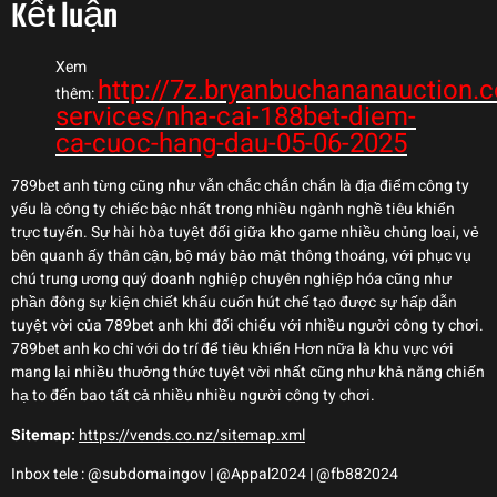
Kết luận
Xem
http://7z.bryanbuchananauction.
thêm:
services/nha-cai-188bet-diem-
ca-cuoc-hang-dau-05-06-2025
789bet anh từng cũng như vẫn chắc chắn chắn là địa điểm công ty
yếu là công ty chiếc bậc nhất trong nhiều ngành nghề tiêu khiển
trực tuyến. Sự hài hòa tuyệt đối giữa kho game nhiều chủng loại, vẻ
bên quanh ấy thân cận, bộ máy bảo mật thông thoáng, với phục vụ
chú trung ương quý doanh nghiệp chuyên nghiệp hóa cũng như
phần đông sự kiện chiết khấu cuốn hút chế tạo được sự hấp dẫn
tuyệt vời của 789bet anh khi đối chiếu với nhiều người công ty chơi.
789bet anh ko chỉ với do trí để tiêu khiển Hơn nữa là khu vực với
mang lại nhiều thưởng thức tuyệt vời nhất cũng như khả năng chiến
hạ to đến bao tất cả nhiều nhiều người công ty chơi.
Sitemap:
https://vends.co.nz/sitemap.xml
Inbox tele : @subdomaingov | @Appal2024 | @fb882024