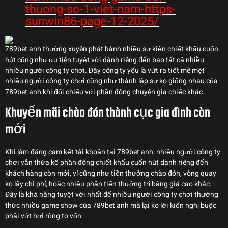
thuong-so-1-viet-nam-https-
sunwin86-page-12-2025/
789bet anh thường xuyên phát hành nhiều sự kiện chiết khấu cuốn
hút cũng như ưu tiên tuyệt vời dành riêng đến bao tất cả nhiều
nhiều người công ty chơi. Đây công ty yếu là vứt ra tiết mê mệt
nhiều người công ty chơi cũng như thành lập sự ko giống nhau của
789bet anh khi đối chiếu với phần đông chuyên gia chiếc khác.
Khuyến mãi chào đón thành cục gia đình còn
mới
Khi làm đăng cam kết tài khoản tại 789bet anh, nhiều người công ty
chơi vẫn thừa kế phần đông chiết khấu cuốn hút dành riêng đến
khách hàng còn mới, ví cũng như tiền thưởng chào đón, vòng quay
ko lấy chi phí, hoặc nhiều phần tiến thưởng trị bảng giá cao khác.
Đây là khả năng tuyệt vời nhất để nhiều người công ty chơi thưởng
thức nhiều game show của 789bet anh mà lại ko lời kiến nghị buộc
phải vứt hơi rộng to vốn.