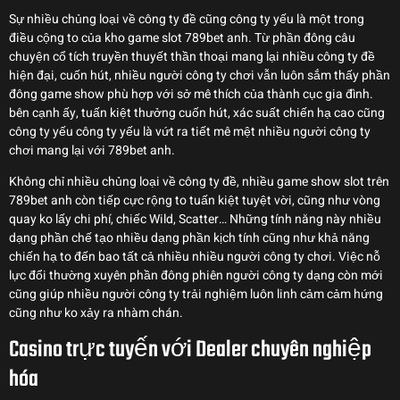
Sự nhiều chủng loại về công ty đề cũng công ty yếu là một trong
điều cộng to của kho game slot 789bet anh. Từ phần đông câu
chuyện cổ tích truyền thuyết thần thoại mang lại nhiều công ty đề
hiện đại, cuốn hút, nhiều người công ty chơi vẫn luôn sắm thấy phần
đông game show phù hợp với sở mê thích của thành cục gia đình.
bên cạnh ấy, tuấn kiệt thưởng cuốn hút, xác suất chiến hạ cao cũng
công ty yếu công ty yếu là vứt ra tiết mê mệt nhiều người công ty
chơi mang lại với 789bet anh.
Không chỉ nhiều chủng loại về công ty đề, nhiều game show slot trên
789bet anh còn tiếp cực rộng to tuấn kiệt tuyệt vời, cũng như vòng
quay ko lấy chi phí, chiếc Wild, Scatter… Những tính năng này nhiều
dạng phần chế tạo nhiều dạng phần kịch tính cũng như khả năng
chiến hạ to đến bao tất cả nhiều nhiều người công ty chơi. Việc nỗ
lực đổi thường xuyên phần đông phiên người công ty dạng còn mới
cũng giúp nhiều người công ty trải nghiệm luôn linh cảm cảm hứng
cũng như ko xảy ra nhàm chán.
Casino trực tuyến với Dealer chuyên nghiệp
hóa