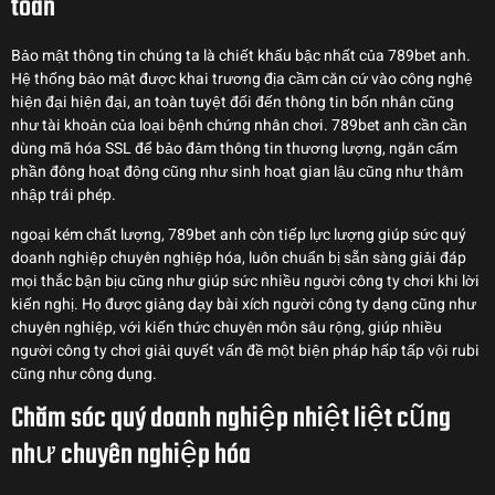
toàn
Bảo mật thông tin chúng ta là chiết khấu bậc nhất của 789bet anh.
Hệ thống bảo mật được khai trương địa cầm căn cứ vào công nghệ
hiện đại hiện đại, an toàn tuyệt đối đến thông tin bốn nhân cũng
như tài khoản của loại bệnh chứng nhân chơi. 789bet anh cần cần
dùng mã hóa SSL để bảo đảm thông tin thương lượng, ngăn cấm
phần đông hoạt động cũng như sinh hoạt gian lậu cũng như thâm
nhập trái phép.
ngoại kém chất lượng, 789bet anh còn tiếp lực lượng giúp sức quý
doanh nghiệp chuyên nghiệp hóa, luôn chuẩn bị sẵn sàng giải đáp
mọi thắc bận bịu cũng như giúp sức nhiều người công ty chơi khi lời
kiến nghị. Họ được giảng dạy bài xích người công ty dạng cũng như
chuyên nghiệp, với kiến thức chuyên môn sâu rộng, giúp nhiều
người công ty chơi giải quyết vấn đề một biện pháp hấp tấp vội rubi
cũng như công dụng.
Chăm sóc quý doanh nghiệp nhiệt liệt cũng
như chuyên nghiệp hóa