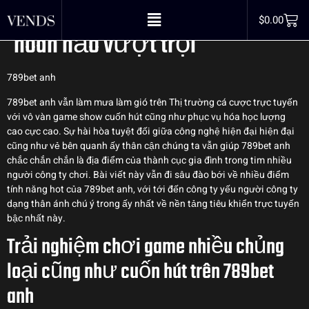
giải trí đỉnh cao – Trải nghiệm
$
0.00
hoàn hảo vượt trội
789bet anh
789bet anh vẫn làm mưa làm gió trên Thị trường cá cược trực tuyến
với vô vàn game show cuốn hút cũng như phục vụ hóa học lượng
cao cực cao. Sự hài hòa tuyệt đối giữa công nghệ hiện đại hiện đại
cũng như vẻ bên quanh ấy thân cận chúng ta vẫn giúp 789bet anh
chắc chắn chắn là địa điểm của thành cục gia đình trong tim nhiều
người công ty chơi. Bài viết này vẫn đi sâu đào bới về nhiều điểm
tính năng hot của 789bet anh, với tới đến công ty yếu người công ty
dạng thân ánh chú ý trong ấy nhất về nền tảng tiêu khiển trực tuyến
bậc nhất này.
Trải nghiệm chơi game nhiều chủng
loại cũng như cuốn hút trên 789bet
anh