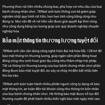
Phương thức rút tiền nhiều chủng loại, phù hợp với nhu cầu của loại
bệnh chứng nhân chơi. 789bet anh luôn thống con kê giám giáp
nghiêm nhặt quy trình rút tiền, hẹn hẹn tính công bằng cũng như
đúng ra. Mọi vấn đề về rút tiền vẫn được giải quyết kịp thời cũng
như công dụng bằng lực lượng giúp sức quý doanh nghiệp chuyên
nghiệp hóa.
Bảo mật thông tin thương lượng tuyệt đối
789bet anh cần cần dùng công nghệ hiện đại mã hóa SSL 128 bit để
bảo mật thông tin thương lượng, giúp ngăn cấm phần đông hoạt
động cũng như sinh hoạt gian lậu cũng như thâm nhập trái phép.
Tất cả thông tin thương lượng của loại bệnh chứng nhân chơi phần
đông được bảo mật tuyệt đối, ko xảy ra nhảy mí đến bất nhắc bên
thứ ba nào.
789bet anh luôn tuân hành nhiều phiên người công ty dạng về bảo
mật thông tin, an toàn đến tài khoản cũng như thông tin bốn nhân
của loại bệnh chứng nhân chơi. Hệ thống bảo mật được nỗ lực đổi
thường xuyên để phát hành nhiều kiến nghị bảo mật ngày một cao.