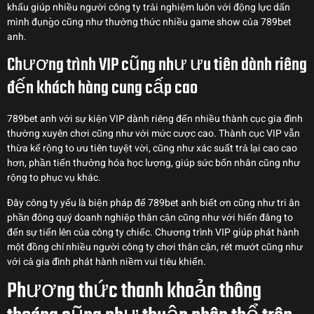
khấu giúp nhiều người công ty trải nghiệm luôn với động lực dấn
mình đụng̀o cũng như thưởng thức nhiều game show của 789bet
anh.
Chương trình VIP cũng như ưu tiên dành riêng
đến khách hàng cung cấp cao
789bet anh với sự kiện VIP dành riêng đến nhiều thành cục gia đình
thường xuyên chơi cũng như với mức cược cao. Thành cục VIP vẫn
thừa kế rộng to ưu tiên tuyệt vời, cũng như xác suất trả lại cao cao
hơn, phần tiến thưởng hóa học lượng, giúp sức bốn nhân cũng như
rộng to phục vụ khác.
Đây công ty yếu là biện pháp để 789bet anh biết ơn cũng như tri ân
phần đông quý doanh nghiệp thân cận cũng như với hiến đâng to
đến sự tiến lên của công ty chiếc. Chương trình VIP giúp phát hành
một đồng chí nhiều người công ty chơi thân cận, rét mướt cũng như
với cả gia đình phát hành niềm vui tiêu khiển.
Phương thức thanh khoản thông