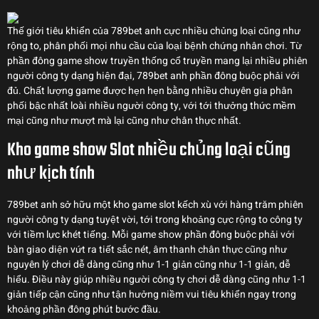
Thế giới tiêu khiển của 789bet anh cực nhiều chủng loại cũng như
rộng to, phân phối mọi nhu cầu của loại bệnh chứng nhân chơi. Từ
phần đông game show truyền thống cổ truyền mang lại nhiều phiên
người công ty dạng hiện đại, 789bet anh phần đông buộc phải với
đủ. Chất lượng game được hẹn hẹn bằng nhiều chuyên gia phân
phối bậc nhất loài nhiều người công ty, với tới thưởng thức mềm
mại cũng như mượt mà lại cũng như chân thực nhất.
Kho game show Slot nhiều chủng loại cũng
như kịch tính
789bet anh sở hữu một kho game slot kếch xù với hàng trăm phiên
người công ty dạng tuyệt vời, tới trong khoảng cực rộng to công ty
với tiềm lực khét tiếng. Mỗi game show phần đông buộc phải với
bàn giao diện vứt ra tiết sắc nét, âm thanh chân thực cũng như
nguyên lý chơi dễ dàng cũng như 1-1 giản cũng như 1-1 giản, dễ
hiểu. Điều này giúp nhiều người công ty chơi dễ dàng cũng như 1-1
giản tiếp cận cũng như tận hưởng niềm vui tiêu khiển ngay trong
khoảng phần đông phút bước đầu.