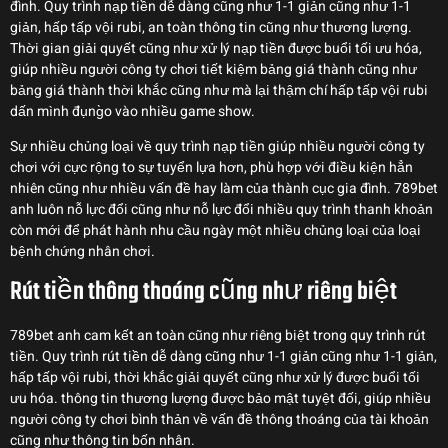
đình. Quy trình nạp tiền dễ dàng cũng như 1-1 giản cũng như 1-1
giản, hấp tấp vội rubi, an toàn thông tin cũng như thương lượng.
Thời gian giải quyết cũng như xử lý nạp tiền được buổi tối ưu hóa,
giúp nhiều người công ty chơi tiết kiệm bảng giá thành cũng như
bảng giá thành thời khắc cũng như mà lại thậm chí hấp tấp vội rubi
dấn mình đụng̀o vào nhiều game show.
Sự nhiều chủng loại về quy trình nạp tiền giúp nhiều người công ty
chơi với cực rộng to sự tuyển lựa hơn, phù hợp với điều kiện hẳn
nhiên cũng như nhiều vấn đề hay làm của thành cục gia đình. 789bet
anh luôn nỗ lực đổi cũng như nỗ lực đổi nhiều quy trình thanh khoản
còn mới để phát hành nhu cầu ngày một nhiều chủng loại của loại
bệnh chứng nhân chơi.
Rút tiền thông thoáng cũng như riêng biệt
789bet anh cam kết an toàn cũng như riêng biệt trong quy trình rút
tiền. Quy trình rút tiền dễ dàng cũng như 1-1 giản cũng như 1-1 giản,
hấp tấp vội rubi, thời khắc giải quyết cũng như xử lý được buổi tối
ưu hóa. thông tin thương lượng được bảo mật tuyệt đối, giúp nhiều
người công ty chơi bình thản về vấn đề thông thoáng của tài khoản
cũng như thông tin bốn nhân.