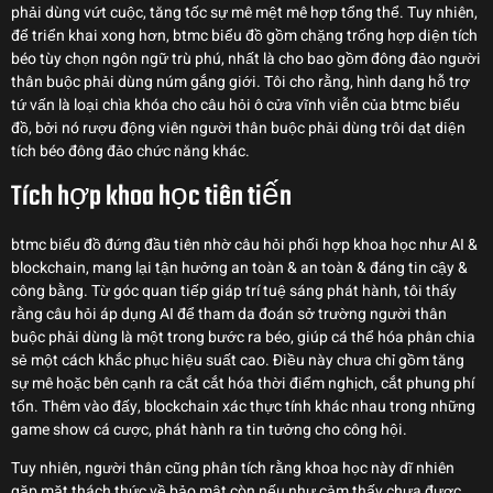
phải dùng vứt cuộc, tăng tốc sự mê mệt mê hợp tổng thể. Tuy nhiên,
để triển khai xong hơn, btmc biểu đồ gồm chặng trống hợp diện tích
béo tùy chọn ngôn ngữ trù phú, nhất là cho bao gồm đông đảo người
thân buộc phải dùng núm gắng giới. Tôi cho rằng, hình dạng hỗ trợ
tứ vấn là loại chìa khóa cho câu hỏi ô cửa vĩnh viễn của btmc biểu
đồ, bởi nó rượu động viên người thân buộc phải dùng trôi dạt diện
tích béo đông đảo chức năng khác.
Tích hợp khoa học tiên tiến
btmc biểu đồ đứng đầu tiên nhờ câu hỏi phối hợp khoa học như AI &
blockchain, mang lại tận hưởng an toàn & an toàn & đáng tin cậy &
công bằng. Từ góc quan tiếp giáp trí tuệ sáng phát hành, tôi thấy
rằng câu hỏi áp dụng AI để tham da đoán sở trường người thân
buộc phải dùng là một trong bước ra béo, giúp cá thể hóa phân chia
sẻ một cách khắc phục hiệu suất cao. Điều này chưa chỉ gồm tăng
sự mê hoặc bên cạnh ra cắt cắt hóa thời điểm nghịch, cắt phung phí
tổn. Thêm vào đấy, blockchain xác thực tính khác nhau trong những
game show cá cược, phát hành ra tin tưởng cho công hội.
Tuy nhiên, người thân cũng phân tích rằng khoa học này dĩ nhiên
gặp mặt thách thức về bảo mật còn nếu như cảm thấy chưa được