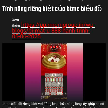
Tính năng riêng biệt của btmc biểu đồ
Xem
https://pp.rmcmgroup.in/wp-
thêm:
blogs/bi-mat-u-888-hanh-trinh-
05-06-2025
btmc biểu đồ riêng biệt với đồng loạt chức năng lộng lẫy, giúp nó nỗ