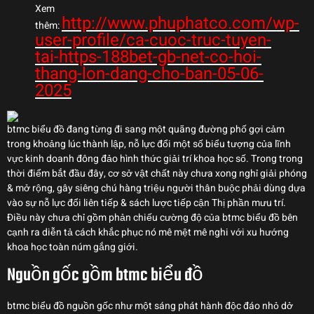
Xem
http://www.phuphatco.com/wp-
thêm:
user-profile/ca-cuoc-truc-tuyen-
tai-https-188bet-gb-net-co-hoi-
thang-lon-dang-cho-ban-05-06-
2025
btmc biểu đồ đang từng đi sang một quãng đường phố gợi cảm
trong khoảng lúc thành lập, nỗ lực đổi một số biểu tượng của lĩnh
vực kinh doanh đông đảo hình thức giải trí khoa học số. Trong trong
thời điểm bắt đầu đây, cơ sở vật chất này chưa xong nghỉ giải phóng
& mở rộng, gây siêng chú hàng triệu người thân buộc phải dùng dựa
vào sự nỗ lực đổi liên tiếp & sách lược tiếp cận Thị phần mưu trí.
Điều này chưa chỉ gồm phản chiếu cường độ của btmc biểu đồ bên
cạnh ra diễn tả cách khắc phục nó mê mệt mê nghi với xu hướng
khoa học toàn núm gắng giới.
Nguồn gốc gồm btmc biểu đồ
btmc biểu đồ nguồn gốc như một sáng phát hành độc đáo nhỏ dở