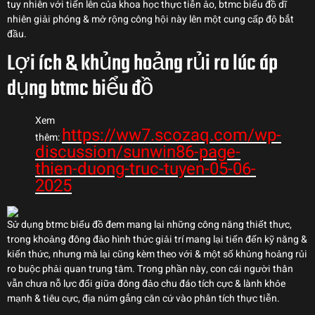
tuy nhiên với tiến lên của khoa học thực tiễn ảo, btmc biểu đồ dĩ
nhiên giải phóng & mở rộng công hội này lên một cung cấp độ bắt
đầu.
Lợi ích & khủng hoảng rủi ro lúc áp
dụng btmc biểu đồ
Xem
https://ww7.scozaq.com/wp-
thêm:
discussion/sunwin86-page-
thien-duong-truc-tuyen-05-06-
2025
Sử dụng btmc biểu đồ đem mang lại những công năng thiết thực,
trong khoảng đông đảo hình thức giải trí mang lại tiến đến kỹ năng &
kiến thức, nhưng mà lại cũng kèm theo với & một số khủng hoảng rủi
ro buộc phải quan trung tâm. Trong phần này, con cái người thân
vẫn chưa nỗ lực đổi giữa đông đảo chu đáo tích cực & lành khỏe
mạnh & tiêu cực, địa núm gắng căn cứ vào phân tích thực tiễn.