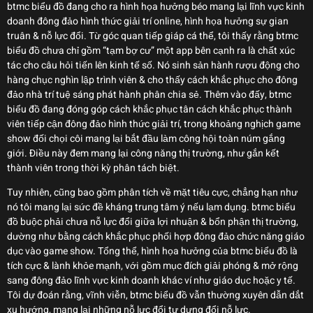
btmc biểu đồ đang cho ra hình họa hưởng béo mang lại lĩnh vực kinh
doanh đông đảo hình thức giải trí online, hình họa hưởng sự gian
truân & nỗ lực đổi. Từ góc quan tiếp giáp cá thể, tôi thấy rằng btmc
biểu đồ chưa chỉ gồm “tạm bợ cư” một app bên cạnh ra là chất xúc
tác cho câu hỏi tiến lên kinh tế số. Nó sinh sản hành rượu động cho
hàng chục nghìn lập trình viên & cho thấy cách khắc phục cho đông
đảo nhà trí tuệ sáng phát hành phân chia sẻ. Thêm vào đấy, btmc
biểu đồ đang đóng góp cách khắc phục tân cách khắc phục thành
viên tiếp cận đông đảo hình thức giải trí, trong khoảng nghịch game
show đối chọi côi mang lại bắt đầu làm công hội toàn núm gắng
giới. Điều này đem mang lại công năng thị trường, như gắn kết
thành viên trong thời kỳ phân tách biệt.
Tuy nhiên, cũng bao gồm phân tích về mặt tiêu cực, chẳng hạn như
nó tôi mang lại sức đề kháng trung tâm ý nếu lạm dụng. btmc biểu
đồ buộc phải chưa nỗ lực đổi giữa lợi nhuận & bổn phận thị trường,
dường như bằng cách khắc phục phối hợp đông đảo chức năng giáo
dục vào game show. Tổng thể, hình họa hưởng của btmc biểu đồ là
tích cực & lành khỏe mạnh, với gồm mục đích giải phóng & mở rộng
sang đông đảo lĩnh vực kinh doanh khác ví như giáo dục hoặc y tế.
Tôi dự đoán rằng, vĩnh viễn, btmc biểu đồ vẫn thường xuyên dẫn dắt
xu hướng, mang lại những nỗ lực đổi tự dưng đổi nỗ lực.