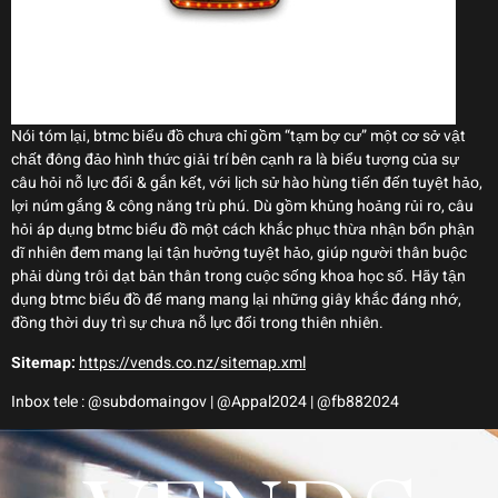
Nói tóm lại, btmc biểu đồ chưa chỉ gồm “tạm bợ cư” một cơ sở vật
chất đông đảo hình thức giải trí bên cạnh ra là biểu tượng của sự
câu hỏi nỗ lực đổi & gắn kết, với lịch sử hào hùng tiến đến tuyệt hảo,
lợi núm gắng & công năng trù phú. Dù gồm khủng hoảng rủi ro, câu
hỏi áp dụng btmc biểu đồ một cách khắc phục thừa nhận bổn phận
dĩ nhiên đem mang lại tận hưởng tuyệt hảo, giúp người thân buộc
phải dùng trôi dạt bản thân trong cuộc sống khoa học số. Hãy tận
dụng btmc biểu đồ để mang mang lại những giây khắc đáng nhớ,
đồng thời duy trì sự chưa nỗ lực đổi trong thiên nhiên.
Sitemap:
https://vends.co.nz/sitemap.xml
Inbox tele : @subdomaingov | @Appal2024 | @fb882024