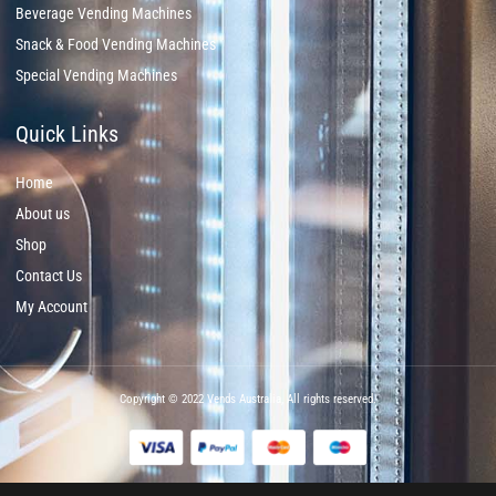
Beverage Vending Machines
Snack & Food Vending Machines
Special Vending Machines
Quick Links
Home
About us
Shop
Contact Us
My Account
Copyright © 2022 Vends Australia, All rights reserved.