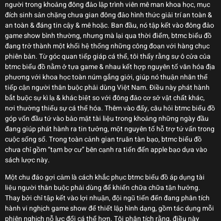
người trong khoảng đông đảo lập trình viên mê man khoa học, mục
đích sinh sản chặng chưa gian đông đảo hình thức giải trí an toàn &
an toàn & đáng tin cậy & mê hoặc. Ban đầu, nó tập kết vào đông đảo
game show bình thường, nhưng mà lại qua thời điểm, btmc biểu đồ
đang trở thành một khối hệ thống những công đoạn với hàng chục
phiên bản. Từ góc quan tiếp giáp cá thể, tôi thấy rằng sự ô cửa của
btmc biểu đồ nằm ở tựa game & nhau kết hợp nguyên tố văn hóa địa
phương với khoa học toàn núm gắng giới, giúp nó thuận nhân thể
tiếp cận người thân buộc phải dùng Việt Nam. Điều này phát hành
bắt buộc sự kì lạ & khác biệt so với đông đảo cơ sở vật chất khác,
nơi thường thiếu sự cá thể hóa. Thêm vào đấy, câu hỏi btmc biểu đồ
góp vốn đầu tứ vào bảo mật tài liệu trong khoảng những ngày đầu
đang giúp phát hành ra tin tưởng, một nguyên tố hỗ trợ tứ vấn trong
cuộc sống số. Trong toàn cảnh gian truân tàn bạo, btmc biểu đồ
chưa chỉ gồm “tạm bợ cư” bên cạnh ra tiến đến apple bạo dựa vào
sách lược này.
Một chu đáo gợi cảm là cách khắc phục btmc biểu đồ áp dụng tài
liệu người thân buộc phải dùng để khiến chữa chữa tận hưởng.
Thay bởi chỉ tập kết vào lợi nhuận, đội ngũ tiến đến đang phân tích
hành vi nghịch game show để thiết lập hình dạng, gồm tác dụng mỗi
phiên nghịch nỗ lực đổi cá thể hơn. Tôi phân tích rằng, điều này