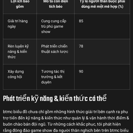
Lợi ích bao
Mô tả còn diện
Tỷ lệ người thân buộc phải
gồm
tích béo
dùng mê mệt mê hợp (%)
Giải trí hàng
Cung cung cấp
85
ngày
trù phú game
show
Rèn luyện kỹ
Phát triển chiến
78
năng & kiến
thuật sách lược
thức
Xây dựng
Tương tác thị
90
công hội
trường & kết
duyên
Phát triển kỹ năng & kiến thức cá thể
btmc biểu đồ chưa chỉ gồm những hình thức giải trí bên cạnh ra phụ
trợ tiến đến kỹ năng & kiến thức như quản lý & vận hành thời điểm &
buôn chào bán đội ngũ. Từ những cách khắc phục, tôi phát hiện
rằng đông đảo game show đa người thân nghịch bên trên btmc biểu