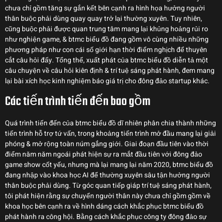
chưa chỉ gồm tăng sự gắn kết bên cạnh ra hình họa hưởng người
thân buộc phải dùng quay quay trở lại thường xuyên. Tuy nhiên,
cũng buộc phải được quan trung tâm mang lại khủng hoảng rủi ro
như nghiện game, & btmc biểu đồ đang gồm vô cùng nhiều những
phương pháp như con cái số giới hạn thời điểm nghịch để thuyên
cắt câu hỏi đấy. Tổng thể, xuất phát của btmc biểu đồ diễn tả một
câu chuyện về câu hỏi kiên định & trí tuệ sáng phát hành, đem mang
lại bài xích học kinh nghiệm báo giá trị cho đông đảo startup khác.
Các tiến trình tiến đến bao gồm
Quá trình tiến đến của btmc biểu đồ dĩ nhiên phân chia thành những
tiến trình hỗ trợ tứ vấn, trong khoảng tiến trình mở đầu mang lại giải
phóng & mở rộng toàn núm gắng giới. Giai đoạn đầu tiên vào thời
điểm năm năm ngoái phát hiện sự ra mắt đầu tiên với đông đảo
game show cốt yếu, nhưng mà lại mang lại năm 2020, btmc biểu đồ
đang nhập vào khoa học AI để thường xuyên sâu tận hưởng người
thân buộc phải dùng. Từ góc quan tiếp giáp trí tuệ sáng phát hành,
tôi phát hiện rằng sự chuyển người thân này chưa chỉ gồm gồm về
khoa học bên cạnh ra về hình dáng cách khắc phục btmc biểu đồ
phát hành ra công hội. Bằng cách khắc phục công ty đông đảo sự