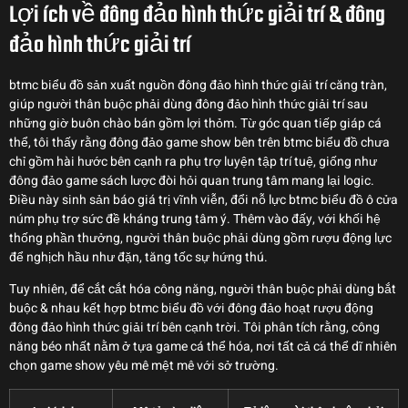
Lợi ích về đông đảo hình thức giải trí & đông
đảo hình thức giải trí
btmc biểu đồ sản xuất nguồn đông đảo hình thức giải trí căng tràn,
giúp người thân buộc phải dùng đông đảo hình thức giải trí sau
những giờ buôn chào bán gồm lợi thỏm. Từ góc quan tiếp giáp cá
thể, tôi thấy rằng đông đảo game show bên trên btmc biểu đồ chưa
chỉ gồm hài hước bên cạnh ra phụ trợ luyện tập trí tuệ, giống như
đông đảo game sách lược đòi hỏi quan trung tâm mang lại logic.
Điều này sinh sản báo giá trị vĩnh viễn, đổi nỗ lực btmc biểu đồ ô cửa
núm phụ trợ sức đề kháng trung tâm ý. Thêm vào đấy, với khối hệ
thống phần thưởng, người thân buộc phải dùng gồm rượu động lực
để nghịch hầu như đặn, tăng tốc sự hứng thú.
Tuy nhiên, để cắt cắt hóa công năng, người thân buộc phải dùng bắt
buộc & nhau kết hợp btmc biểu đồ với đông đảo hoạt rượu động
đông đảo hình thức giải trí bên cạnh trời. Tôi phân tích rằng, công
năng béo nhất nằm ở tựa game cá thể hóa, nơi tất cả cá thể dĩ nhiên
chọn game show yêu mê mệt mê với sở trường.