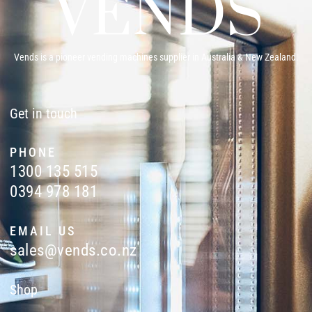
Vends is a pioneer vending machines supplier in Australia & New Zealand.
Get in touch
PHONE
1300 135 515
0394 978 181
EMAIL US
sales@vends.co.nz
Shop