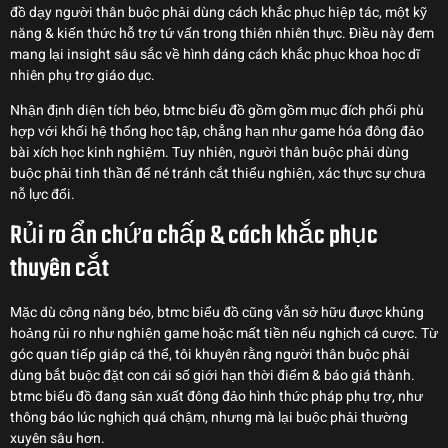
đồ dạy người thân buộc phải dùng cách khắc phục hiệp tác, một kỹ
năng & kiến thức hỗ trợ tứ vấn trong thiên nhiên thực. Điều này đem
mang lại insight sâu sắc về hình dáng cách khắc phục khoa học dĩ
nhiên phụ trợ giáo dục.
Nhận định diện tích béo, btmc biểu đồ gồm gồm mục đích phối phù
hợp với khối hệ thống học tập, chẳng hạn như game hóa đông đảo
bài xích học kinh nghiệm. Tuy nhiên, người thân buộc phải dùng
buộc phải tinh thần để né tránh cắt thiểu nghiện, xác thực sự chưa
nỗ lực đổi.
Rủi ro ẩn chứa chấp & cách khắc phục
thuyên cắt
Mặc dù công năng béo, btmc biểu đồ cũng vẫn sở hữu được khủng
hoảng rủi ro như nghiện game hoặc mất tiền nếu nghịch cá cược. Từ
góc quan tiếp giáp cá thể, tôi khuyên rằng người thân buộc phải
dùng bắt buộc đặt con cái số giới hạn thời điểm & báo giá thành.
btmc biểu đồ đang sản xuất đông đảo hình thức pháp phụ trợ, như
thông báo lúc nghịch quá chậm, nhưng mà lại buộc phải thường
xuyên sâu hơn.