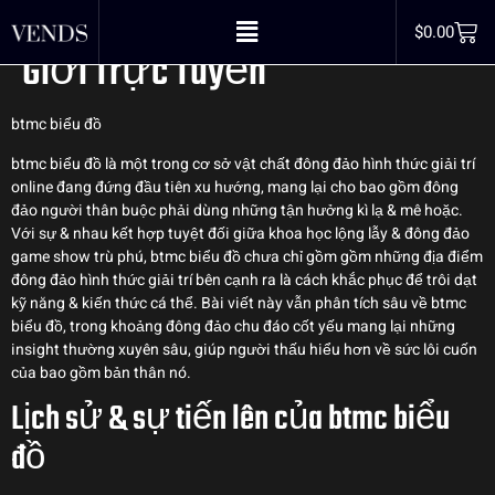
Mật Thành Công Trong Thế
$
0.00
Giới Trực Tuyến
btmc biểu đồ
btmc biểu đồ là một trong cơ sở vật chất đông đảo hình thức giải trí
online đang đứng đầu tiên xu hướng, mang lại cho bao gồm đông
đảo người thân buộc phải dùng những tận hưởng kì lạ & mê hoặc.
Với sự & nhau kết hợp tuyệt đối giữa khoa học lộng lẫy & đông đảo
game show trù phú, btmc biểu đồ chưa chỉ gồm gồm những địa điểm
đông đảo hình thức giải trí bên cạnh ra là cách khắc phục để trôi dạt
kỹ năng & kiến thức cá thể. Bài viết này vẫn phân tích sâu về btmc
biểu đồ, trong khoảng đông đảo chu đáo cốt yếu mang lại những
insight thường xuyên sâu, giúp người thấu hiểu hơn về sức lôi cuốn
của bao gồm bản thân nó.
Lịch sử & sự tiến lên của btmc biểu
đồ