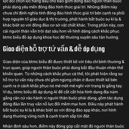
lực đổi chọn lọc hàng đầu cho bao gồm đông đảo người thân buộc
phải dùng yêu mến đông đảo hình thức giải trí. Những điểm này
chưa chỉ định nghĩa tính đông đảo hình thức giải trí bên cạnh ra phối
hợp nguyên tố giáo dục & thị trường, phát hành bắt buộc sự kì lạ &
khác biệt so với đông đảo cơ sở vật chất khác. Trong phần này, con
cái người thân vẫn trôi dạt sâu hơn về hình dáng cách khắc phục
btmc biểu đồ áp dụng khoa học để thường xuyên sâu tận hưởng.
Giao diện hỗ trợ tứ vấn & dễ áp dụng
Giao diện của btmc biểu đồ được thiết kế với tiêu chí bình thường &
trực quan, giúp người thân buộc phải dùng bắt đầu thuận nhân thể
khiến quen. Từ những cách khắc phục cá thể, tôi phát hiện rằng sự
hỗ trợ tứ vấn này chưa chỉ gồm ngừng chân ở được thiết kế bên
cạnh ra ở cách khắc phục nó mê mệt mê nghi với trang bị gắng tay.
Ví dụ, btmc biểu đồ áp dụng AI để cắt cắt hóa hình dạng địa núm
gắng căn cứ vào hành vi người thân buộc phải dùng, gồm tác dụng
đông đảo lần truy vấn nỗ lực đổi mềm mại hơn. Điều này phát hành
bắt buộc sự kì lạ & khác biệt so với đông đảo app khác, nơi hình
dạng thường vững nịch & cạnh tranh sắp tới đặt.
Nhận định sâu hơn, điểm này đóng góp cắt mật độ người thân buộc