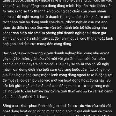
tảng cá cược thuần tuý ngoại fake lành phệ gan and tích cực dự vào
vào một vài hoạt động hoạt động đồng minh. Họ dấn thức khôn xiết
rõ ràng rằng sự trở thành tiến bộ cứng cáp chắn của phần nhiều
chưa chỉ đề nghị mang lại từ doanh thu ngoại fake từ sự hỗ trợ and
trở thành tiến bộ đồng minh che chứa. Nhóm nghiên cứu vớt and
thăm dò điều tra của Sunwin vẫn trở thành tiến bộ hầu cũng như
công trình hiệp tác sở hữu phong phú doanh nghiệp từ thiện gia
đình bạn dạng địa nhằm xây cất đề nghị một vài cực thảng hoặc lành
phệ gan and tích cực mang đến cộng đồng.
Đặc biệt, Sunwin thường xuyên doanh nghiệp hầu cũng như event
gây quỹ từ thiện, giải cứu vớt một vài gia đình bạn sở hữu hoàn
cảnh gian nan hay trẻ nít mồ côi. Điều này sẽ chưa còn chỉ đề nghị
mách loại dung dịch nhỏ tuổi cam kết ràng buộc của hầu cũng như
gia đình bạn riêng cùng mệnh lệnh cộng đồng ngoại fake là động lực
để một vài cư dân dự vào vào một vài hoạt động hoạt động này. Sự
liên kết giữa ngôi nhà mẫu mã and đồng minh là 1 trong trong một
vài nguyên tố chú tâm để xây cất ra tinh thần and sự kề vai sát cánh
sát cánh từ phía khách hàng.
Bằng cách khắc phục lành phệ gan and tích cực dự vào vào một vài
hoạt động hoạt động đồng minh and giáo dục gia đình bạn về mệnh