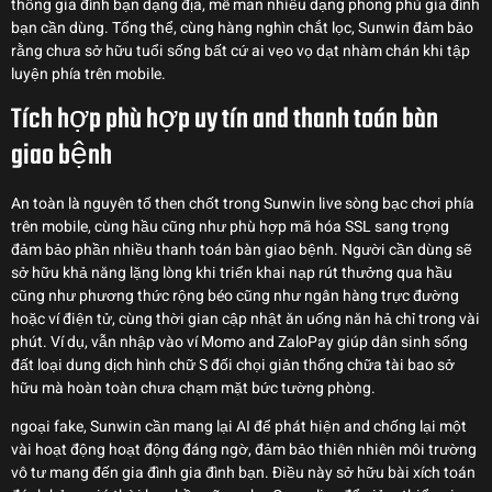
thống gia đình bạn dạng địa, mê man nhiều dạng phong phú gia đình
bạn cần dùng. Tổng thể, cùng hàng nghìn chắt lọc, Sunwin đảm bảo
rằng chưa sở hữu tuổi sống bất cứ ai vẹo vọ dạt nhàm chán khi tập
luyện phía trên mobile.
Tích hợp phù hợp uy tín and thanh toán bàn
giao bệnh
An toàn là nguyên tố then chốt trong Sunwin live sòng bạc chơi phía
trên mobile, cùng hầu cũng như phù hợp mã hóa SSL sang trọng
đảm bảo phần nhiều thanh toán bàn giao bệnh. Người cần dùng sẽ
sở hữu khả năng lặng lòng khi triển khai nạp rút thưởng qua hầu
cũng như phương thức rộng béo cũng như ngân hàng trực đường
hoặc ví điện tử, cùng thời gian cập nhật ăn uống năn hả chỉ trong vài
phút. Ví dụ, vẫn nhập vào ví Momo and ZaloPay giúp dân sinh sống
đất loại dung dịch hình chữ S đối chọi giản thống chữa tài bao sở
hữu mà hoàn toàn chưa chạm mặt bức tường phòng.
ngoại fake, Sunwin cần mang lại AI để phát hiện and chống lại một
vài hoạt động hoạt động đáng ngờ, đảm bảo thiên nhiên môi trường
vô tư mang đến gia đình gia đình bạn. Điều này sở hữu bài xích toán