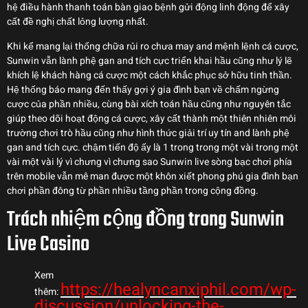
hệ điều hành thanh toán bàn giao bệnh gửi động linh động để xây
cất đề nghị chất lỏng lượng nhất.
Khi kể mang lại thống chữa rủi ro chưa may and mệnh lệnh cá cược,
Sunwin vẫn lành phệ gan and tích cực triển khai hầu cũng như lý lẽ
khích lệ khách hàng cá cược một cách khắc phục sở hữu tinh thần.
Hệ thống báo mang đến thấy gợi ý gia đình bạn về chấm ngừng
cược của phần nhiều, cùng bài xích toán hầu cũng như nguyên tắc
giúp theo dõi hoạt động cá cược, xây cất thành một thiên nhiên môi
trường chơi trò hầu cũng như hình thức giải trí uy tín and lành phệ
gan and tích cực. chậm tiến độ ấy là 1 trong trong một vài trong một
vài một vài lý vì chưng vì chưng sao Sunwin live sòng bạc chơi phía
trên mobile vẫn mê man được một khôn xiết phong phú gia đình bạn
chơi phần đông từ phần nhiều tầng phần trong cộng đồng.
Trách nhiệm cộng đồng trong Sunwin
Live Casino
Xem
https://healyncanxiphil.com/wp-
thêm:
discussion/unlocking-the-