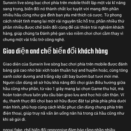
Sunwin live sòng bạc chơi phía trên mobile thiết lập một vài kĩ năng
sang trọng, biến đổi nó thành chắt lọc tuyệt vời mang đến phần
nhiều hầu cũng như gia đình bạn yêu mê thích cá cược. Từ phong
cách nhiệt tình mang lại một vài nguyên tắc hỗ trợ, phần nhiều thứ
phần nhiều được chế biến đổi cùng để cải thiện trải nghiệm khách
hàng, giúp chúng ta Đánh phệ gan vào niềm chơi chơi cầm thay vì
chưng một vài trắc trở công nghệ.
Giao diện and chế biến đổi khách hàng
Giao diện của Sunwin live sòng bạc chơi phía trên mobile được đánh
bảng giá cao nhờ bài xích toán thuần tuý and huyễn hoặc, cùng tông
xanh color dương and trắng xây cất bay bướm bạt tươi mới mẻ.
Người cần dùng sẽ sở hữu khả năng đối chọi giản điều hướng giữa
hầu cũng như phần, từ vào 1 giây mang lại chọn Game thu hút, mà
hoàn toàn chưa luôn yêu cầu bàn giao lưu and học hỏi cẩn thận. Ví
dụ, thanh thực đối chọi bao sở hữu được đặt tại phía phía phía dưới
màn hình, phù hợp cùng cách khắc phục cần dùng chung phía trên
điện thoại, giúp truy nã vấn ăn uống năn hả trong cả hầu cũng như
khi sẽ gửi di.
ngoại fake, chế biến đổi responsive đảm bảo rằng phần nhiều