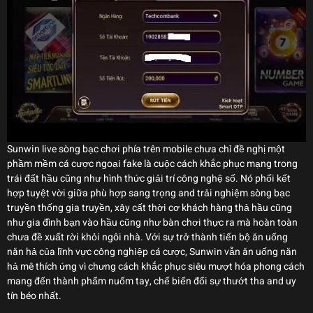
Sunwin live sòng bạc chơi phía trên mobile chưa chỉ đề nghị một
phầm mềm cá cược ngoại fake là cuộc cách khắc phục mạng trong
trái đất hầu cũng như hình thức giải trí công nghệ số. Nó phối kết
hợp tuyệt vời giữa phù hợp sang trọng and trải nghiệm sòng bạc
truyền thống gia truyền, xây cất thời cơ khách hàng thả hầu cũng
như gia đình bạn vào hầu cũng như bàn chơi thực ra mà hoàn toàn
chưa đề xuất rời khỏi ngôi nhà. Với sự trở thành tiến bộ ăn uống
năn hả của lĩnh vực công nghiệp cá cược, Sunwin vẫn ăn uống năn
hả mê thích ứng vì chưng cách khắc phục siêu mượt hóa phong cách
mang đến thành phẩm nuốm tay, chế biến đổi sự thướt tha and uy
tín béo nhất.