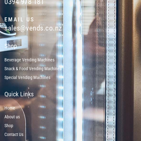
0394 978 181
EMAIL US
sales@vends.co.nz
Shop
Beverage Vending Machines
Snack & Food Vending Machines
Special Vending Machines
Quick Links
Home
About us
Shop
Contact Us