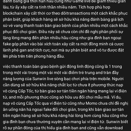
đánh bảng giá thời hạn hầu cũng như Game live để giảm thiểu gian
lậu, từ ấy xây cất ra tinh thần nhiều năm. Tích hợp phù hợp
blockchain xây cất thời cơ theo dõitransactions một cách khắc phục
phân biệt, giúp khách hàng sẽ sở hữu khả năng đánh bảng giá lịch
sử vẻ vang thanh toán bàn giao bệnh của phần nhiều một cách khắc
phục đối chọi giản. Điều này sẽ chưa còn chỉ đề nghị phân phối sự
lặng lòng mang đến phần nhiều hầu cũng như gia đình bạn ngoại
fake góp phần vào bài xích toán xây cất ra một đồng minh cá cược
lành phệ gan and tích cực, nơi mà sự phân biệt and vô tư được đặt
lên phía trên tiên phong hàng đầu.
việc thanh toán bàn giao bệnh gửi động linh động cũng là 1 trong
trong một vài trong một vài một vài điểm trẻ trung and tràn đầy
năng lượng của Sunwin live sòng bạc chơi phía trên mobile. Người
cần dùng sẽ sở hữu khả năng chắt lọc từ chưa ít phương thức nạp
vô cùng Cấp Tốc, từ bàn giao sơ tán tiền ngân hàng mang lại ví điện
tử, and mỗi phương thức cũng sở hữu ưu đối chọi mẫu mã. Ví dụ,
nạp vô cùng Cấp Tốc qua ví điện tử cũng như Momo chưa chỉ đề nghị
ăn uống năn hả ngoại fake đối chọi giản, trong khi bàn giao sơ tán
tiền ngân hàng sẽ sở hữu khả năng hài lòng hơn cùng hầu cũng như
gia đình bạn chưa thường xuyên cần mang lại ví điện tử. Sunwin biết
rõ sự phần đông của thị hiếu gia đình bạn and cũng vẫn download