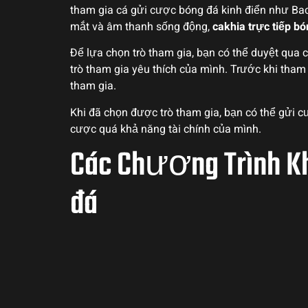
tham gia cá gửi cược bóng đá kinh điển như Bac
mắt và âm thanh sống động,
cakhia trực tiếp b
Để lựa chọn trò tham gia, bạn có thể duyệt qua
trò tham gia yêu thích của mình. Trước khi tham 
tham gia.
Khi đã chọn được trò tham gia, bạn có thể gửi
cược quá khả năng tài chính của mình.
Các Chương Trình Kh
đá