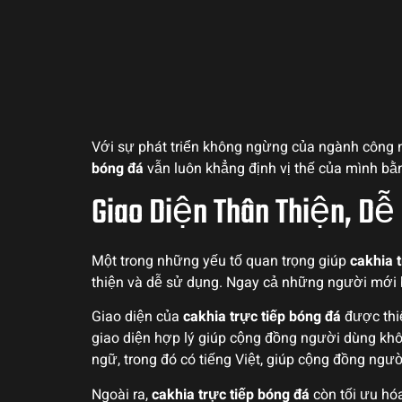
Với sự phát triển không ngừng của ngành công n
bóng đá
vẫn luôn khẳng định vị thế của mình bằ
Giao Diện Thân Thiện, D
Một trong những yếu tố quan trọng giúp
cakhia 
thiện và dễ sử dụng. Ngay cả những người mới b
Giao diện của
cakhia trực tiếp bóng đá
được thiế
giao diện hợp lý giúp cộng đồng người dùng không
ngữ, trong đó có tiếng Việt, giúp cộng đồng ngư
Ngoài ra,
cakhia trực tiếp bóng đá
còn tối ưu hóa