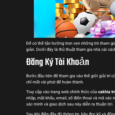
Để có thể tận hưởng trọn vẹn những trò tham gi
giản. Dưới đây là thủ thuật tham gia nhà cái các
Đăng Ký Tài Khoản
Bước đầu tiên để tham gia vào thế giới giải trí 
chỉ mất vài phút để hoàn thành.
Truy cập vào trang web chính thức của
cakhia tr
nhập, mật khẩu, email, số điện thoại và mã xác n
xác minh và giao dịch sau này diễn ra thuận lợi.
Sau khi điền đầy đủ thông tin, hãy đọc kỹ và đồn