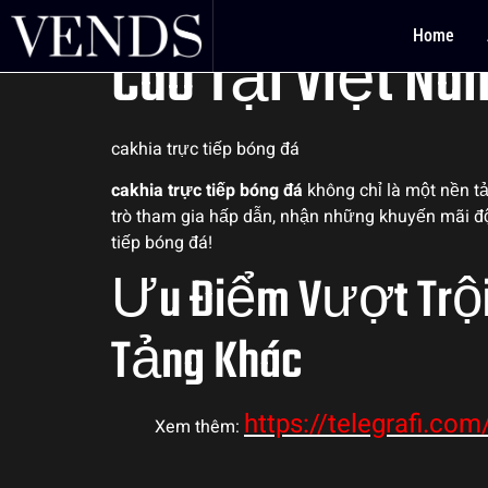
cakhia trực tiế
Home
Cao Tại Việt Na
cakhia trực tiếp bóng đá
cakhia trực tiếp bóng đá
không chỉ là một nền tả
trò tham gia hấp dẫn, nhận những khuyến mãi độc
tiếp bóng đá!
Ưu Điểm Vượt Trội 
Tảng Khác
https://telegrafi.com
Xem thêm: