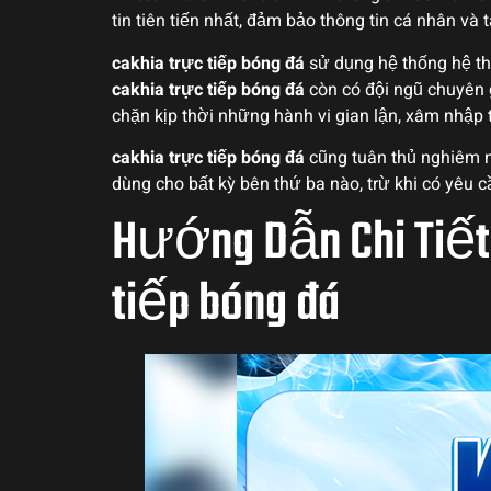
tin tiên tiến nhất, đảm bảo thông tin cá nhân v
cakhia trực tiếp bóng đá
sử dụng hệ thống hệ thố
cakhia trực tiếp bóng đá
còn có đội ngũ chuyên 
chặn kịp thời những hành vi gian lận, xâm nhập t
cakhia trực tiếp bóng đá
cũng tuân thủ nghiêm ng
dùng cho bất kỳ bên thứ ba nào, trừ khi có yêu c
Hướng Dẫn Chi Tiết 
tiếp bóng đá