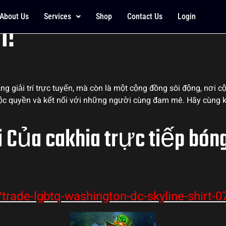
p bóng đá – Mở Cánh C
About Us
Services
Shop
Contact Us
Login
m!
ng giải trí trực tuyến, mà còn là một cộng đồng sôi động, nơi
 quyền và kết nối với những người cùng đam mê. Hãy cùng khám
Của cakhia trực tiếp bóng
/trade-lgbtq-washington-dc-skyline-shirt-0