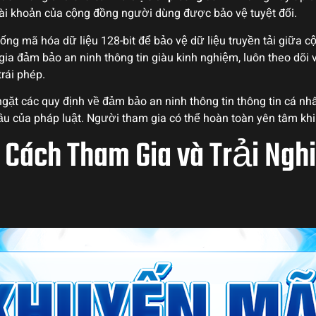
à tài khoản của cộng đồng người dùng được bảo vệ tuyệt đối.
ng mã hóa dữ liệu 128-bit để bảo vệ dữ liệu truyền tải giữa 
gia đảm bảo an ninh thông tin giàu kinh nghiệm, luôn theo dõi
rái phép.
ặt các quy định về đảm bảo an ninh thông tin thông tin cá nh
ầu của pháp luật. Người tham gia có thể hoàn toàn yên tâm khi t
Cách Tham Gia và Trải Ngh