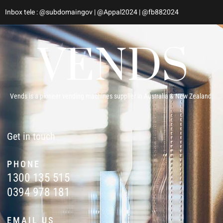
Inbox tele : @subdomaingov | @Appal2024 | @fb882024
Vends is a pioneer vending machines supplier in Australia & New Zealand.
Get in touch
PHONE
1300 135 515
0394 978 181
EMAIL US