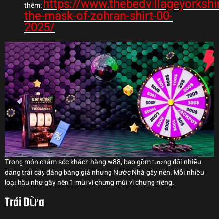
https://www.thebedvillageyorkshi
thêm:
the-mask-of-zohran-shirt-00-
2025/
Trong món chăm sóc khách hàng w88, bao gồm tương đối nhiều
dạng trái cây đáng bảng giá nhưng Nước Nhà gây nên. Mỗi nhiều
loại hầu như gây nên 1 mùi vì chưng mùi vì chưng riêng.
Trái Dừa