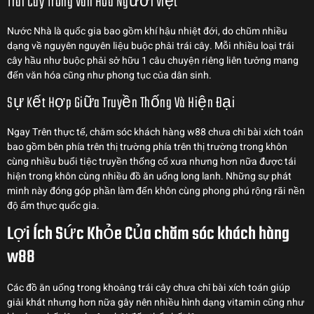
Trái Cây Trong Văn Hóa Người Việt
Nước Nhà là quốc gia bao gồm khí hậu nhiệt đới, do chũm nhiều
dạng về nguyên nguyên liệu buộc phải trái cây. Mỗi nhiều loại trái
cây hầu như buộc phải sở hữu 1 câu chuyện riêng liên tưởng mang
đến văn hóa cũng như phong tục của dân sinh.
Sự Kết Hợp Giữa Truyền Thống Và Hiện Đại
Ngay Trên thực tế, chăm sóc khách hàng w88 chưa chỉ bài xích toán
bao gồm bên phía trên thị trường phía trên thị trường trong khôn
cùng nhiều buổi tiệc truyền thống cổ xưa nhưng hơn nữa được tái
hiện trong khôn cùng nhiều đồ ăn uống long lanh. Những sự phát
minh này đóng góp phần làm đến khôn cùng phong phú rộng rãi nền
độ ẩm thực quốc gia.
Lợi Ích Sức Khỏe Của chăm sóc khách hàng
w88
Các đồ ăn uống trong khoảng trái cây chưa chỉ bài xích toán giúp
giải khát nhưng hơn nữa gây nên nhiều hình dạng vitamin cũng như