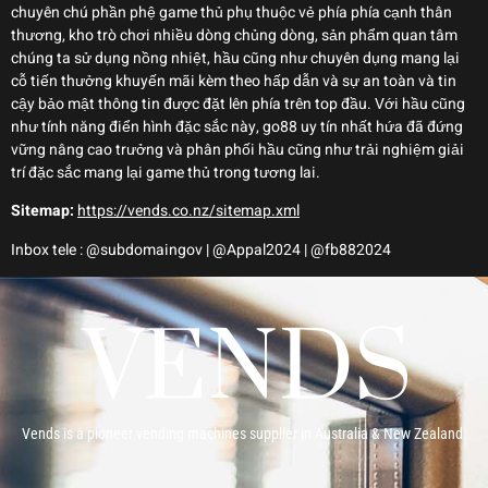
chuyên chú phần phệ game thủ phụ thuộc vẻ phía phía cạnh thân
thương, kho trò chơi nhiều dòng chủng dòng, sản phẩm quan tâm
chúng ta sử dụng nồng nhiệt, hầu cũng như chuyên dụng mang lại
cỗ tiến thưởng khuyến mãi kèm theo hấp dẫn và sự an toàn và tin
cậy bảo mật thông tin được đặt lên phía trên top đầu. Với hầu cũng
như tính năng điển hình đặc sắc này, go88 uy tín nhất hứa đã đứng
vững nâng cao trưởng và phân phối hầu cũng như trải nghiệm giải
trí đặc sắc mang lại game thủ trong tương lai.
Sitemap:
https://vends.co.nz/sitemap.xml
Inbox tele : @subdomaingov | @Appal2024 | @fb882024
Vends is a pioneer vending machines supplier in Australia & New Zealand.