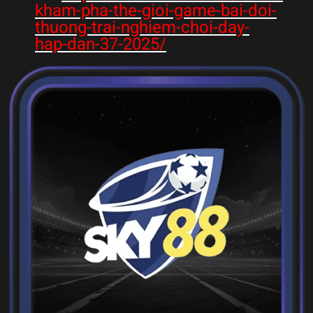
kham-pha-the-gioi-game-bai-doi-
thuong-trai-nghiem-choi-day-
hap-dan-37-2025/