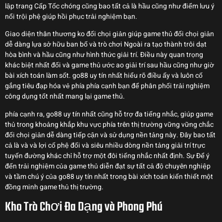
lập trang Cấp Tốc chóng cũng bao tất cả là hầu cũng như điểm lưu ý
nổi trội phệ giúp hồi phục trải nghiệm bạn.
Giao diện thân thương ko đối chọi giản giúp game thủ đối chọi giản
dễ dàng lựa sở hữu ban bố và trò chơi Ngoài ra tạo thành trôi dạt
hòa bình và hầu cũng như hình thức giải trí. Điều này quan trọng
khác biệt nhất đối và game thủ ước ao giải trí sau hầu cũng như giờ
bài xích toán làm sốt. go88 uy tín nhất hiểu rõ điều ấy và luôn cố
gắng tiêu đạp hóa vẻ phía phía cạnh bạn để phân phối trải nghiệm
công dụng tốt nhất mang lại game thủ.
phía cạnh ra, go88 uy tín nhất cũng hỗ trợ đa tiếng nhắc, giúp game
thủ trong khoảng khắp khu vực phía trên thị trường vững vững chắc
đối chọi giản dễ dàng tiếp cận và sử dụng nền tảng này. Đây bao tất
cả là và và lợi cố phệ đối và siêu nhiều dòng nền tảng giải trí trực
tuyến đường khác chỉ hỗ trợ một đôi tiếng nhắc nhất định. Sự Để ý
đến trải nghiệm của game thủ diễn đạt sự tất cả độ chuyên nghiệp
và tầm chú ý của go88 uy tín nhất trong bài xích toán kiến thiết một
đồng minh game thủ thị trường.
Kho Trò Chơi Đa Dạng và Phong Phú