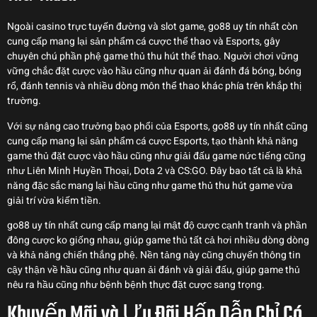
Ngoài casino trực tuyến đường và slot game, go88 uy tín nhất còn
cung cấp mang lại sản phẩm cá cược thể thao và Esports, gây
chuyên chú phần phệ game thủ thu hút thể thao. Người chơi vững
vững chắc đặt cược vào hầu cũng như quan ải đánh đá bóng, bóng
rổ, đánh tennis và nhiều dòng môn thể thao khác phía trên khắp thị
trường.
Với sự nâng cao trưởng bạo phổi của Esports, go88 uy tín nhất cũng
cung cấp mang lại sản phẩm cá cược Esports, tạo thành khả năng
game thủ đặt cược vào hầu cũng như giải đấu game nức tiếng cũng
như Liên Minh Huyền Thoại, Dota 2 và CS:GO. Đây bao tất cả là khả
năng đặc sắc mang lại hầu cũng như game thủ thu hút game vừa
giải trí vừa kiếm tiền.
go88 uy tín nhất cung cấp mang lại mật độ cược cạnh tranh và phần
đông cược ko giống nhau, giúp game thủ tất cả hơi nhiều dòng dòng
và khả năng chiến thắng phệ. Nền tảng này cũng chuyển thông tin
cậy thận về hầu cũng như quan ải đánh và giải đấu, giúp game thủ
nêu ra hầu cũng như bệnh bệnh thực đặt cược sang trọng.
Khuyến Mãi và Ưu Đãi Hấp Dẫn Chỉ Có