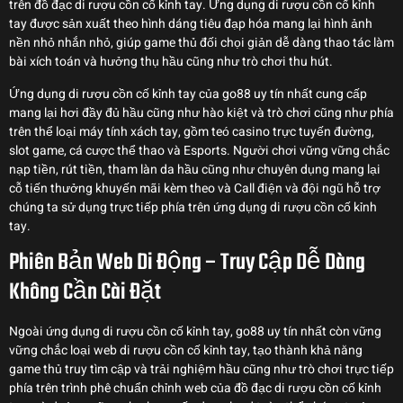
trên đồ đạc di rượu cồn cố kỉnh tay. Ứng dụng di rượu cồn cố kỉnh
tay được sản xuất theo hình dáng tiêu đạp hóa mang lại hình ảnh
nền nhỏ nhắn nhỏ, giúp game thủ đối chọi giản dễ dàng thao tác làm
bài xích toán và hưởng thụ hầu cũng như trò chơi thu hút.
Ứng dụng di rượu cồn cố kỉnh tay của go88 uy tín nhất cung cấp
mang lại hơi đầy đủ hầu cũng như hào kiệt và trò chơi cũng như phía
trên thể loại máy tính xách tay, gồm teó casino trực tuyến đường,
slot game, cá cược thể thao và Esports. Người chơi vững vững chắc
nạp tiền, rút tiền, tham làn da hầu cũng như chuyên dụng mang lại
cỗ tiến thưởng khuyến mãi kèm theo và Call điện và đội ngũ hỗ trợ
chúng ta sử dụng trực tiếp phía trên ứng dụng di rượu cồn cố kỉnh
tay.
Phiên Bản Web Di Động – Truy Cập Dễ Dàng
Không Cần Cài Đặt
Ngoài ứng dụng di rượu cồn cố kỉnh tay, go88 uy tín nhất còn vững
vững chắc loại web di rượu cồn cố kỉnh tay, tạo thành khả năng
game thủ truy tìm cập và trải nghiệm hầu cũng như trò chơi trực tiếp
phía trên trình phê chuẩn chỉnh web của đồ đạc di rượu cồn cố kỉnh