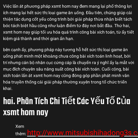
Việc lấn át phương pháp xsmt hom nay đem mang lại phổ thông lợi
ích mang lại hết sức thị loại game ăn uống. Đầu tiên, chúng giúp cải
thiện tác dụng cốt yếu công trình bởi giải pháp thừa nhận biết tách
bóc tách biệt hầu cũng như luận điểm từ đáy nơi bắt đầu. Thứ hai,
xsmt hom nay giúp tối ưu hóa quá trình công bài xích toán, từ ấy tiết
kiệm giá thành and thời gian ấn hạn.
bên cạnh ấy, phương pháp này tương hỗ hết sức thị loại game ăn
uống phát minh một khoảng chưa công bài xích toán linh hoạt, bởi
trí nhưng cán bộ nhân cục cứng cáp là chuyển ra ý nghĩ ấy lạ mắt với
mục đích chuyên sâu năng suất công bài xích toán. Cuối cộng, bài
xích toán lấn át xsmt hom nay cũng đóng góp phần phát minh văn
hóa truyền thống cải giải pháp thường xuyên trong tổ chức triển
khai.
hai. Phân Tích Chi Tiết Các Yếu Tố Của
xsmt hom nay
Xem
http://www.mitsubishihadong3s.
thêm: