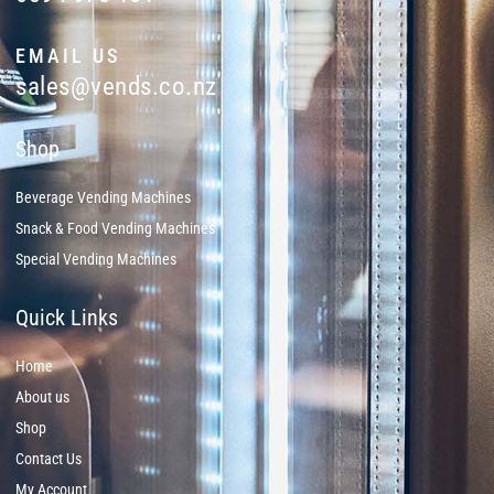
EMAIL US
sales@vends.co.nz
Shop
Beverage Vending Machines
Snack & Food Vending Machines
Special Vending Machines
Quick Links
Home
About us
Shop
Contact Us
My Account