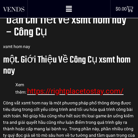
hom nay – Công Cụ# Hướng
$
0.00
Dẫn Chi Tiết Về xsmt hom nay
– Công Cụ
xsmt hom nay
một. Giới Thiệu Về Công Cụ xsmt hom
nay
Xem
https://rightplacetostay.com/
thêm:
Công vắt xsmt hom nay là một phương pháp phổ thông dòng được
tiêu dùng trong cốt yếu công trình and tối ưu hóa quá trình công bài
xích toán. Nó giúp hầu cũng như hết sức thị loại game ăn uống kiểm
tra and giải quyết hầu cũng như luận điểm trong quá trình gây ra
thành hoặc cấp mang lại bệnh vụ. Trong phần này, phần nhiều công
ty quý đọc giả sẽ tò mò sâu hơn về tư tưởng and tầm quan trọng của