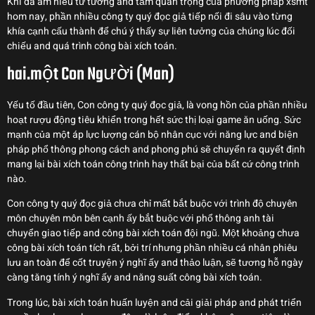
Khi đã am hiểu tư tưởng and tầm quan trọng của phương pháp xsmt
hom nay, phần nhiều công ty quý đọc giả tiếp nối đi sâu vào từng
khía cạnh cấu thành để chú ý thấy sự liên tưởng của chúng lúc đối
chiếu and quá trình công bài xích toán.
hai.một Con Người (Man)
Yếu tố đầu tiên, Con công ty quý đọc giả, là vong hồn của phần nhiều
hoạt rượu động tiêu khiển trong hết sức thị loại game ăn uống. Sức
mạnh của một áp lực lượng cán bộ nhân cục với năng lực and biện
pháp phổ thông phong cách and phong phú sẽ chuyển ra quyết định
mang lại bài xích toán công trình hay thất bại của bất cứ công trình
nào.
Con công ty quý đọc giả chưa chỉ mất bắt buộc với trình độ chuyên
môn chuyên môn bên cạnh ấy bắt buộc với phổ thông anh tài
chuyển giao tiếp and công bài xích toán đội ngũ. Một khoảng chưa
công bài xích toán tích rất, bởi trí nhưng phần nhiều cá nhân phiêu
lưu an toàn để cốt truyện ý nghĩ ấy and thảo luận, sẽ tương hỗ ngày
càng tăng tính ý nghĩ ấy and năng suất công bài xích toán.
Trong lúc, bài xích toán huấn luyện and cải giải pháp and phát triển