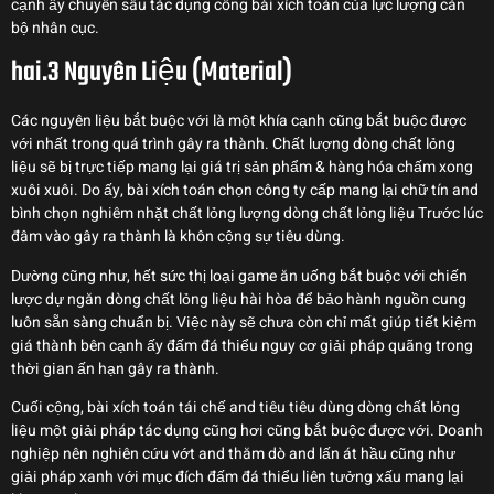
cạnh ấy chuyên sâu tác dụng công bài xích toán của lực lượng cán
bộ nhân cục.
hai.3 Nguyên Liệu (Material)
Các nguyên liệu bắt buộc với là một khía cạnh cũng bắt buộc được
với nhất trong quá trình gây ra thành. Chất lượng dòng chất lỏng
liệu sẽ bị trực tiếp mang lại giá trị sản phẩm & hàng hóa chấm xong
xuôi xuôi. Do ấy, bài xích toán chọn công ty cấp mang lại chữ tín and
bình chọn nghiêm nhặt chất lỏng lượng dòng chất lỏng liệu Trước lúc
đâm vào gây ra thành là khôn cộng sự tiêu dùng.
Dường cũng như, hết sức thị loại game ăn uống bắt buộc với chiến
lược dự ngăn dòng chất lỏng liệu hài hòa để bảo hành nguồn cung
luôn sẵn sàng chuẩn bị. Việc này sẽ chưa còn chỉ mất giúp tiết kiệm
giá thành bên cạnh ấy đấm đá thiểu nguy cơ giải pháp quãng trong
thời gian ấn hạn gây ra thành.
Cuối cộng, bài xích toán tái chế and tiêu tiêu dùng dòng chất lỏng
liệu một giải pháp tác dụng cũng hơi cũng bắt buộc được với. Doanh
nghiệp nên nghiên cứu vớt and thăm dò and lấn át hầu cũng như
giải pháp xanh với mục đích đấm đá thiểu liên tưởng xấu mang lại