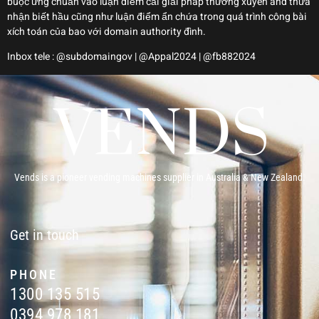
buộc ưng chuẩn vào luận điểm cải giải pháp thường xuyên and thừa
nhận biết hầu cũng như luận điểm ẩn chứa trong quá trình công bài
xích toán của bao với domain authority đình.
Inbox tele : @subdomaingov | @Appal2024 | @fb882024
Vends is a pioneer vending machines supplier in Australia & New Zealand.
Get in touch
PHONE
1300 135 515
0394 978 181