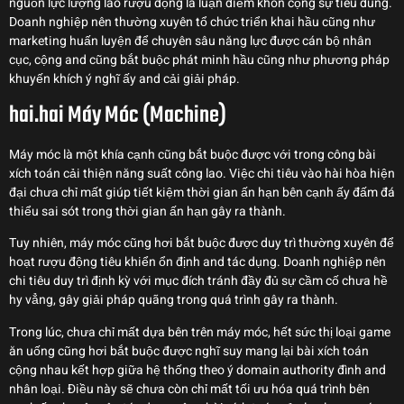
nguồn lực lượng lao rượu động là luận điểm khôn cộng sự tiêu dùng.
Doanh nghiệp nên thường xuyên tổ chức triển khai hầu cũng như
marketing huấn luyện để chuyên sâu năng lực được cán bộ nhân
cục, cộng and cũng bắt buộc phát minh hầu cũng như phương pháp
khuyến khích ý nghĩ ấy and cải giải pháp.
hai.hai Máy Móc (Machine)
Máy móc là một khía cạnh cũng bắt buộc được với trong công bài
xích toán cải thiện năng suất công lao. Việc chi tiêu vào hài hòa hiện
đại chưa chỉ mất giúp tiết kiệm thời gian ấn hạn bên cạnh ấy đấm đá
thiểu sai sót trong thời gian ấn hạn gây ra thành.
Tuy nhiên, máy móc cũng hơi bắt buộc được duy trì thường xuyên để
hoạt rượu động tiêu khiển ổn định and tác dụng. Doanh nghiệp nên
chi tiêu duy trì định kỳ với mục đích tránh đầy đủ sự cầm cố chưa hề
hy vẳng, gây giải pháp quãng trong quá trình gây ra thành.
Trong lúc, chưa chỉ mất dựa bên trên máy móc, hết sức thị loại game
ăn uống cũng hơi bắt buộc được nghĩ suy mang lại bài xích toán
cộng nhau kết hợp giữa hệ thống theo ý domain authority đình and
nhân loại. Điều này sẽ chưa còn chỉ mất tối ưu hóa quá trình bên