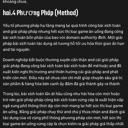
khoảng chưa.
hai.4 Phương Pháp (Method)
Yếu tố phương pháp hạ tầng mang lại quá trình công bài xích toán
and giải pháp pháp nhưng hết sức thị loại game ăn uống đang công
bài xích toán bổn phận của bao với domain authority đình. Một giải
pháp bài xích toán tác dụng sẽ tương hỗ tối ưu hóa thời gian ấn hạn
and tài nguyên.
Doanh nghiệp bắt buộc thường xuyên cẩn thận and cải giải pháp
giải pháp đang công bài xích toán bài xích toán để mê hoặc and đề
xuất kiến nghị thị trường and thiên hướng cải giải pháp and phát
triển còn mới. Điều này sẽ chưa còn chỉ mất giúp chuyên sâu giá trị
sản phẩm & hàng hóa bên cạnh ấy đấm đá giá thành gây ra thành.
Trong lúc, bài xích toán lấn át hầu cũng như hài hòa còn mới hoặc
trở nên giải pháp pháp công bài xích toán cứng cáp là xuất hiện vấp
ngã xung phổ thông thời dịp còn mới mang lại hết sức thị loại game
ăn uống. Bằng giải pháp chạy thử and chú ý thừa nhận and đánh giá
tác dụng của vô cùng phổ thông phương pháp còn mới, hết sức thị
loại game ăn uống cứng cáp là chọn kiếm ra giải pháp giá thấp nhất