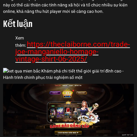
này có thể cải thiện các tính năng xã hội và tổ chức nhiều sự kiện
online, khả năng thu hút player mới sẽ càng cao hơn.
Kết luận
Xem
https://theclaiborne.com/trade-
thêm:
joe-manganiello-homage-
vintage-shirt-06-2025/