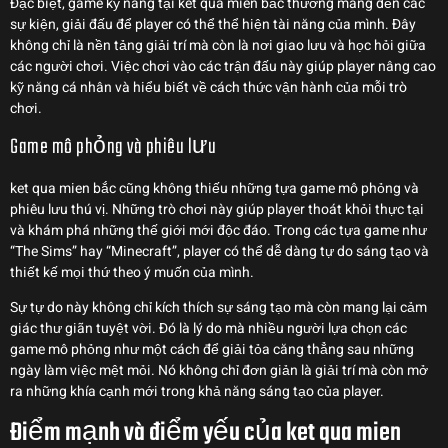
Đặc biệt, game kỹ năng tại ket qua mien bắc thường mang đến các
sự kiện, giải đấu để player có thể thể hiện tài năng của mình. Đây
không chỉ là nền tảng giải trí mà còn là nơi giao lưu và học hỏi giữa
các người chơi. Việc chơi vào các trận đấu này giúp player nâng cao
kỹ năng cá nhân và hiểu biết về cách thức vận hành của mỗi trò
chơi.
Game mô phỏng và phiêu lưu
ket qua mien bắc cũng không thiếu những tựa game mô phỏng và
phiêu lưu thú vị. Những trò chơi này giúp player thoát khỏi thực tại
và khám phá những thế giới mới độc đáo. Trong các tựa game như
“The Sims” hay “Minecraft”, player có thể dễ dàng tự do sáng tạo và
thiết kế mọi thứ theo ý muốn của mình.
Sự tự do này không chỉ kích thích sự sáng tạo mà còn mang lại cảm
giác thư giãn tuyệt vời. Đó là lý do mà nhiều người lựa chọn các
game mô phỏng như một cách để giải tỏa căng thẳng sau những
ngày làm việc mệt mỏi. Nó không chỉ đơn giản là giải trí mà còn mở
ra những khía cạnh mới trong khả năng sáng tạo của player.
Điểm mạnh và điểm yếu của ket qua mien