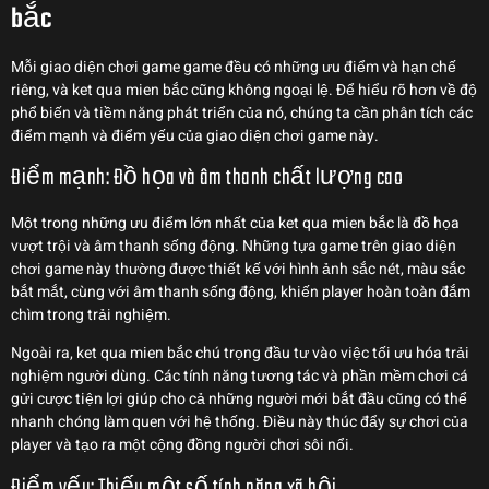
bắc
Mỗi giao diện chơi game game đều có những ưu điểm và hạn chế
riêng, và ket qua mien bắc cũng không ngoại lệ. Để hiểu rõ hơn về độ
phổ biến và tiềm năng phát triển của nó, chúng ta cần phân tích các
điểm mạnh và điểm yếu của giao diện chơi game này.
Điểm mạnh: Đồ họa và âm thanh chất lượng cao
Một trong những ưu điểm lớn nhất của ket qua mien bắc là đồ họa
vượt trội và âm thanh sống động. Những tựa game trên giao diện
chơi game này thường được thiết kế với hình ảnh sắc nét, màu sắc
bắt mắt, cùng với âm thanh sống động, khiến player hoàn toàn đắm
chìm trong trải nghiệm.
Ngoài ra, ket qua mien bắc chú trọng đầu tư vào việc tối ưu hóa trải
nghiệm người dùng. Các tính năng tương tác và phần mềm chơi cá
gửi cược tiện lợi giúp cho cả những người mới bắt đầu cũng có thể
nhanh chóng làm quen với hệ thống. Điều này thúc đẩy sự chơi của
player và tạo ra một cộng đồng người chơi sôi nổi.
Điểm yếu: Thiếu một số tính năng xã hội