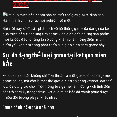
2025/
Bài viết này sẽ đi sâu phân tích về hệ thống game đa dạng của ket
qua mien bắc, từ những tựa game kinh điển đến những sản phẩm
mới lạ, độc đáo. Chúng ta sẽ cùng khám phá những điểm mạnh,
điểm yếu và tiềm năng phát triển của giao diện chơi game này.
Sự đa dạng thể loại game tại ket qua mien
bắc
ket qua mien bắc không chỉ đơn thuần là một giao diện chơi game
game online, mà còn là một thế giới giải trí đa dạng vớimột loạt thể
loại đa dạng trò chơi. Từ những tựa game hành động kịch tính đến
các trò chơi kỹ năng trí tuệ, ket qua mien bắc đã chinh phục được
nhiều đối tượng player khác nhau.
Game hành động và nhập vai