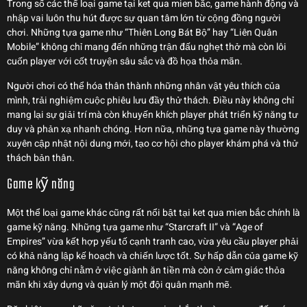
Trong số các thể loại game tại ket qua mien bắc, game hành động và
nhập vai luôn thu hút được sự quan tâm lớn từ cộng đồng người
chơi. Những tựa game như “Thiên Long Bát Bộ” hay “Liên Quân
Mobile” không chỉ mang đến những trận đấu nghẹt thở mà còn lôi
cuốn player với cốt truyện sâu sắc và đồ họa thỏa mãn.
Người chơi có thể hóa thân thành những nhân vật yêu thích của
mình, trải nghiệm cuộc phiêu lưu đầy thử thách. Điều này không chỉ
mang lại sự giải trí mà còn khuyến khích player phát triển kỹ năng tư
duy và phản xạ nhanh chóng. Hơn nữa, những tựa game này thường
xuyên cập nhật nội dung mới, tạo cơ hội cho player khám phá và thử
thách bản thân.
Game kỹ năng
Một thể loại game khác cũng rất nổi bật tại ket qua mien bắc chính là
game kỹ năng. Những tựa game như “Starcraft II” và “Age of
Empires” vừa kết hợp yếu tố cạnh tranh cao, vừa yêu cầu player phải
có khả năng lập kế hoạch và chiến lược tốt. Sự hấp dẫn của game kỹ
năng không chỉ nằm ở việc giành ăn tiền mà còn ở cảm giác thỏa
mãn khi xây dựng và quản lý một đội quân mạnh mẽ.