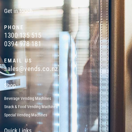
Get in touch
PHONE
1300 135 515
0394 978 181
EMAIL US
sales@vends.co.nz
Shop
Beverage Vending Machines
Snack & Food Vending Machines
Special Vending Machines
Quick Links