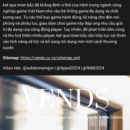
ket qua mien bắc đã khẳng định vị thế của mình trong ngành công
nghiệp game Việt Nam nhờ vào hệ thống game đa dạng và chất
lượng cao. Từ các thể loại game hành động, kỹ năng cho đến mô
phỏng và phiêu lưu, giao diện chơi game này đáp ứng nhu cầu giải
trí đa dạng của cộng đồng player. Tuy nhiên, để phát triển bền vững
và thu hút thêm nhiều player, ket qua mien bắc cần tiếp tục cải thiện
các tính năng xã hội và bổ sung nội dung mới một cách thường
xuyên.
Sitemap:
https://vends.co.nz/sitemap.xml
Inbox tele : @subdomaingov | @Appal2024 | @fb882024
Vends is a pioneer vending machines supplier in Australia & New Zealand.