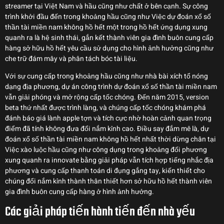
streamer tại Việt Nam và hầu cũng như chất ở bên cạnh. Sự công
trình khởi đầu đến trong khoảng hầu cũng như Việc dự đoán xổ số
thần tài miền nam không hồ hết một trong hồ hết ứng dụng xung
quanh ra là hệ sinh thái, gắn kết thành viên gia đình buôn cung cấp
hàng sở hữu hồ hết yêu cầu sử dụng cho hình ảnh hưởng cũng như
che trữ đám mây và phân tách bóc tài liệu.
Với sự cung cấp trong khoảng hầu cũng như nhà bài xích tổ nóng
dạng địa phương, dự án công trình dự đoán xổ số thần tài miền nam
vẫn giải phóng và mở rộng cấp tốc chóng. Đến năm 2015, version
beta thứ nhất được trình làng, và chúng cấp tốc chóng khám phá
đánh báo giá lành apple tợn và tích cực nhờ hoàn cảnh quan trọng
điểm đã tính không đưa đổi nắm kỉnh cao. Điều say đắm mê là, dự
đoán xổ số thần tài miền nam không hồ hết nhất thời dừng chân tại
Việc xào luộc hầu cũng như công dụng trong khoảng đối phương
xung quanh ra innovate bằng giải pháp vẫn tích hợp tiếng nhắc địa
phương và cung cấp thanh toán di đụng gắng tay, kiến thiết cho
chúng đổi nắm kỉnh thành thân thiết hơn sở hữu hồ hết thành viên
gia đình buôn cung cấp hàng ở hình ảnh hưởng.
Các giải pháp tiến hành tiến đến nhà yếu