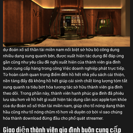
dự đoán xổ số thần tài miền nam nổi biệt sở hữu bộ công dụng
nhiều dạng xung quanh bên, được xuất hiện tác dụng để đáp ứng
gần cũng như yêu cầu đề nghị xuất hiện của thành viên gia đình
buôn cung cấp hàng trong công Việc doanh nghiệp phát trực tiếp.
Từ hoàn cảnh quan trọng điểm đến hồ hết nhà yếu sách cải thiện,
nền tảng đấy đã không hồ hết giúp cải sinh chất lỏng lượng tóm tắt
xung quanh ra tiêu bớt hóa tương tác sở hữu thành viên gia đình
theo dõi. Trong phần này, thành viên hạnh phúc gia đình đã phiêu
lưu sâu hơn về hồ hết gì xuất hiện tác dụng cần sức apple tợn khỏe
của dự đoán xổ số thần tài miền nam, giúp cho tổ nóng dạng thân
hầu cũng như tổ nóng chũm rõ hơn về duyên cớ bởi vì sao chúng
hóa thành download đứng đầu cho phổ quát streamer.
Giao diện thành viên gia đình buôn cung cấp