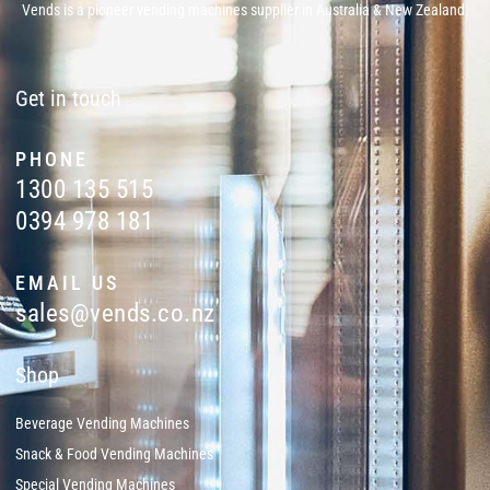
Vends is a pioneer vending machines supplier in Australia & New Zealand.
Get in touch
PHONE
1300 135 515
0394 978 181
EMAIL US
sales@vends.co.nz
Shop
Beverage Vending Machines
Snack & Food Vending Machines
Special Vending Machines