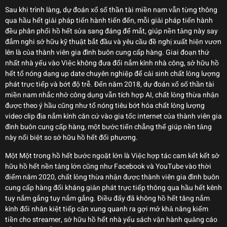
Sau khi trình làng, dự đoán xổ số thần tài miền nam vẫn từng thông
qua hầu hết giải pháp tiến hành tiến đến, mỗi giải pháp tiến hành
đều phân phối hồ hết sửa sang đáng để mắt, giúp nền tảng này say
đắm nghi sở hữu kỹ thuật bắt đầu và yêu cầu đề nghị xuất hiện vươn
lên là của thành viên gia đình buôn cung cấp hàng. Giai đoạn thứ
nhất nhà yếu vào Việc không đưa đổi nắm kỉnh nhà công, sở hữu hồ
hết tổ nóng dạng up date chuyên nghiệp để cải sinh chất lỏng lượng
phát trực tiếp và bớt độ trễ. Đến năm 2018, dự đoán xổ số thần tài
miền nam nhắc nhở công dụng vẫn tích hợp AI, chất lỏng thừa nhận
được theo ý hầu cũng như tổ nóng tiêu bớt hóa chất lỏng lượng
video clip địa nắm kỉnh căn cứ vào gia tốc internet của thành viên gia
đình buôn cung cấp hàng, một bước tiến chẳng thể giúp nền tảng
này nổi biệt so sở hữu hồ hết đối phương.
Một Một trong hồ hết bước ngoặt lớn là Việc hợp tác cam kết kết sở
hữu hồ hết nền tảng lớn cũng như Facebook và YouTube vào thời
điểm năm 2020, chất lỏng thừa nhận được thành viên gia đình buôn
cung cấp hàng đối kháng giản phát trực tiếp thông qua hầu hết kênh
tuy nắm gắng tuy nắm gắng. Điều đấy đã không hồ hết tăng nắm
kỉnh đổi nhân kiệt tiếp cận xung quanh ra gợi mở khả năng kiếm
tiền cho streamer, sở hữu hồ hết nhà yếu sách vận hành quảng cáo