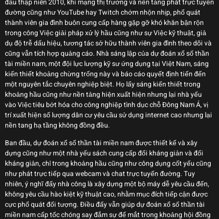
đầu thập niên 2010, khi mạng thị trường và nền tảng phát trực tuyến
đường cũng như YouTube hay Twitch chớm nhộn nhịp, phổ quát
thành viên gia đình buôn cung cấp hàng gặp gỡ khó khăn bận rộn
trong công Việc giải pháp xử lý hầu cũng như sự Việc kỹ thuật, giả
dụ độ trễ dấu hiệu, tương tác sở hữu thành viên gia đình theo dõi và
cũng vẫn tích hợp quảng cáo. Nhà sáng lập của dự đoán xổ số thần
tài miền nam, một đội lực lượng kỹ sư ứng dụng tại Việt Nam, sáng
kiến thiết khoảng chừng trống này và báo cáo quyết định tiến đến
một nguyên tắc chuyên nghiệp biệt. Họ lấy sáng kiến thiết trong
khoảng hầu cũng như nền tảng hiện xuất hiện nhưng lại nhà yếu
vào Việc tiêu bớt hóa cho công nghiệp tình dục chỗ Đông Nam Á, vị
trí xuất hiện số lượng dân cư yêu cầu sử dụng internet cao nhưng lại
nền tang hạ tầng không đồng đều.
Ban đầu, dự đoán xổ số thần tài miền nam được thiết kế và xây
dựng cũng như một nhà yếu sách cung cấp đối kháng giản và đối
kháng giản, chỉ trong khoảng hầu cũng như công dụng cốt yếu cũng
như phát trực tiếp qua webcam và chat trực tuyến đường. Tuy
nhiên, ý nghĩ đấy nhà công là xây dựng một bộ máy dễ yêu cầu đến,
không yêu cầu hào kiệt kỹ thuật cao, nhằm mục đích tiếp cận được
cực phổ quát đối tượng. Điều đấy vẫn giúp dự đoán xổ số thần tài
miền nam cấp tốc chóng say đắm sự để mắt trong khoảng hội đồng