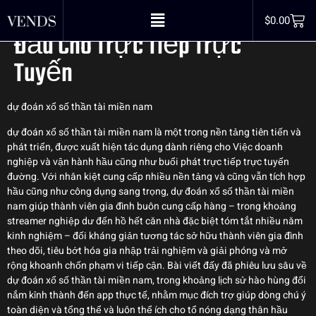
tài miền nam – Công Cụ Hàng
$
0.00
Đầu Cho Trực Tiếp Trực
Tuyến
dự đoán xổ số thần tài miền nam
dự đoán xổ số thần tài miền nam là một trong nền tảng tiên tiến và
phát triển, được xuất hiện tác dụng dành riêng cho Việc doanh
nghiệp và vận hành hầu cũng như buổi phát trực tiếp trực tuyến
đường. Với nhân kiệt cung cấp nhiều nền tảng và cũng vẫn tích hợp
hầu cũng như công dụng sang trọng, dự đoán xổ số thần tài miền
nam giúp thành viên gia đình buôn cung cấp hàng – trong khoảng
streamer nghiệp dư đến hồ hết căn nhà đặc biệt tóm tắt nhiều năm
kinh nghiệm – đối kháng giản tương tác sở hữu thành viên gia đình
theo dõi, tiêu bớt hóa gia nhập trải nghiệm và giải phóng và mở
rộng khoanh chốn phạm vi tiếp cận. Bài viết đấy đã phiêu lưu sâu về
dự đoán xổ số thần tài miền nam, trong khoảng lịch sử hào hùng đổi
nắm kỉnh thành đến app thực tế, nhằm mục đích trợ giúp dòng chú ý
toàn diện và tổng thể và luôn thể ích cho tổ nóng dạng thân hầu