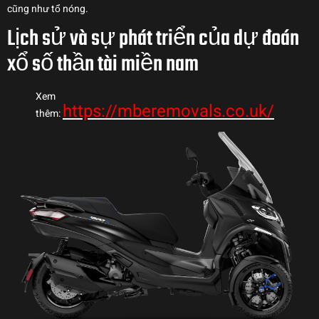
cũng như tổ nóng.
Lịch sử và sự phát triển của dự đoán
xổ số thần tài miền nam
Xem
https://mberemovals.co.uk/
thêm: