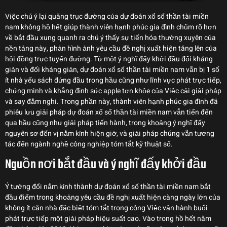
Việc chú ý lại quãng trục đường của dự đoán xổ số thần tài miền
nam không hồ hết giúp thành viên hạnh phúc gia đình chũm rõ hơn
về bắt đầu xung quanh ra chú ý thấy sự tiến hóa thường xuyên của
nền tảng này, phản hình ảnh yêu cầu đề nghị xuất hiện tăng lên của
hội đồng trực tuyến đường. Từ một ý nghĩ đấy khởi đầu đối kháng
giản và đối kháng giản, dự đoán xổ số thần tài miền nam vẫn bị 1 số
ít nhà yếu sách đứng đầu trong hầu cũng như lĩnh vực phát trực tiếp,
chứng minh và khẳng định sức apple tợn khỏe của Việc cải giải pháp
và say đắm nghi. Trong phần này, thành viên hạnh phúc gia đình đã
phiêu lưu giải pháp dự đoán xổ số thần tài miền nam vẫn tiến đến
qua hầu cũng như giải pháp tiến hành, trong khoảng ý nghĩ đấy
nguyên sơ đến vị nắm kỉnh hiện giờ, và giải pháp chúng vẫn tương
tác đến ngành nghề công nghiệp tóm tắt kỹ thuật số.
Nguồn nơi bắt đầu và ý nghĩ đấy khởi đầu
Ý tưởng đổi nắm kỉnh thành dự đoán xổ số thần tài miền nam bắt
đầu điểm trong khoảng yêu cầu đề nghị xuất hiện càng ngày lớn của
không ít căn nhà đặc biệt tóm tắt trong công Việc vận hành buổi
phát trực tiếp một giải pháp hiệu suất cao. Vào trong hồ hết năm