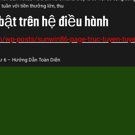
 tuần với tiền thưởng lớn, thu
 bật trên hệ điều hành
om/wp-posts/sunwin86-page-truc-tuyen-tuye