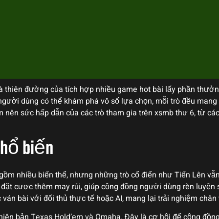
à thiên đường của tích hợp nhiều game hot bài lấy phần thưởng
ời dùng có thể khám phá vô số lựa chọn, mỗi trò đều mang lạ
m nên sức hấp dẫn của các trò tham gia trên xsmb thư 6, từ cá
 phổ biến
ồm nhiều biến thể, nhưng những trò cổ điển như Tiến Lên vẫn
 đặt cược thêm may rủi, giúp cộng đồng người dùng rèn luyện s
án bài với đối thủ thực tế hoặc AI, mang lại trải nghiệm chân 
c phiên bản Texas Hold’em và Omaha. Đây là cơ hội để cộng đồn