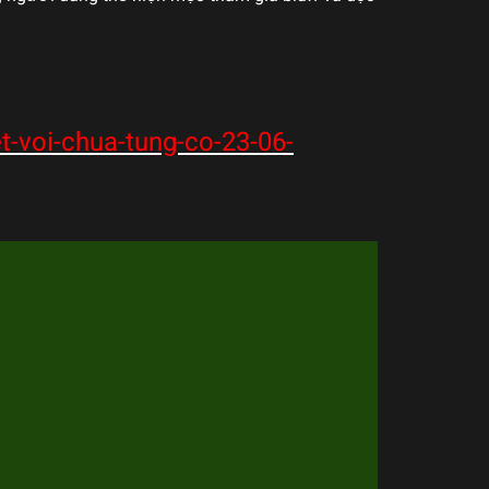
t-voi-chua-tung-co-23-06-