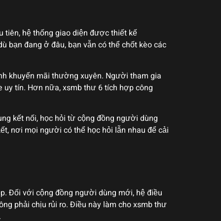
 tiên, hệ thống giao diện được thiết kế
 dù bạn đang ở đâu, bạn vẫn có thể chốt kèo các
trình khuyến mãi thường xuyên. Người tham gia
e uy tín. Hơn nữa, xsmb thư 6 tích hợp công
ùng kết nối, học hỏi từ cộng đồng người dùng
ết, nơi mọi người có thể học hỏi lẫn nhau để cải
p. Đối với cộng đồng người dùng mới, hệ điều
ông phải chịu rủi ro. Điều này làm cho xsmb thư
.