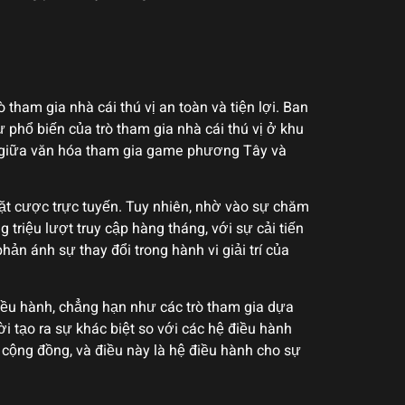
tham gia nhà cái thú vị an toàn và tiện lợi. Ban
phổ biến của trò tham gia nhà cái thú vị ở khu
p giữa văn hóa tham gia game phương Tây và
đặt cược trực tuyến. Tuy nhiên, nhờ vào sự chăm
triệu lượt truy cập hàng tháng, với sự cải tiến
ản ánh sự thay đổi trong hành vi giải trí của
iều hành, chẳng hạn như các trò tham gia dựa
i tạo ra sự khác biệt so với các hệ điều hành
cộng đồng, và điều này là hệ điều hành cho sự