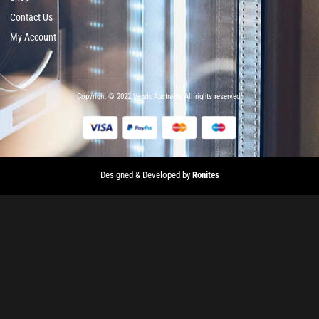
Contact Us
My Account
Copyright © 2022 Vends Australia, All rights reserved.
Designed & Developed by
Ronites