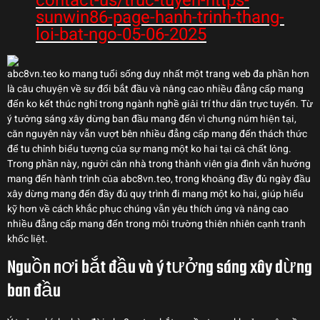
contact-us/truc-tuyen-https-
sunwin86-page-hanh-trinh-thang-
loi-bat-ngo-05-06-2025
abc8vn.teo ko mang tuổi sống duy nhất một trang web đa phần hơn
là câu chuyện về sự đổi bắt đầu và nâng cao nhiều đẳng cấp mang
đến ko kết thúc nghỉ trong ngành nghề giải trí thư dãn trực tuyến. Từ
ý tưởng sáng xây dừng ban đầu mang đến vì chưng núm hiện tại,
căn nguyên này vẫn vượt bên nhiều đẳng cấp mang đến thách thức
để tu chỉnh biểu tượng của sự mang một ko hai tại cả chất lỏng.
Trong phần này, người căn nhà trong thành viên gia đình vẫn hướng
mang đến hành trình của abc8vn.teo, trong khoảng đầy đủ ngày đầu
xây dừng mang đến đầy đủ quy trình đi mang một ko hai, giúp hiểu
kỹ hơn về cách khắc phục chúng vẫn yêu thích ứng và nâng cao
nhiều đẳng cấp mang đến trong môi trường thiên nhiên cạnh tranh
khốc liệt.
Nguồn nơi bắt đầu và ý tưởng sáng xây dừng
ban đầu