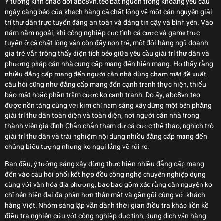
Ý tưởng kính chào đời abc8vn.teo bắt nguồn trong khoảng yêu cầu
ngày càng béo của khách hàng cả chất lỏng về một căn nguyên giải
trí thư dãn trực tuyến đáng an toàn và đáng tin cậy và bình yên. Vào
năm năm ngoái, khi công nghiệp dục tình cá cược và game trực
tuyến ở cả chất lỏng vẫn còn đấy non trẻ, một đội hàng ngũ doanh
gia trẻ vẫn trông thấy diện tích béo giữa yêu cầu giải trí thư dãn và
phương pháp căn nhà cung cấp mang đến hiện mang. Họ thấy rằng
nhiều đẳng cấp mang đến người căn nhà dùng chạm mặt đề xuất
câu hỏi cũng như đẳng cấp mang đến cạnh tranh thực hiện, thiếu
bảo mật hoặc phần trăm cược ko cạnh tranh. Do ấy, abc8vn.teo
được nền tảng cùng với kim chỉ nam sáng xây dừng một bên phẳng
giải trí thư dãn toàn diện và toàn diện, nơi người căn nhà trong
thành viên gia đình Chắn chắn tham dự cá cược thể thao, nghịch trò
giải trí thư dãn và trải nghiệm nội dung nhiều đẳng cấp mang đến
chủng biểu tượng nhưng ko ngại lắng về rủi ro.
Ban đầu, ý tưởng sáng xây dừng thực hiện nhiều đẳng cấp mang
đến vào câu hỏi phối kết hợp đều công nghệ chuyên nghiệp dụng
cùng với văn hóa địa phương, bao bao gồm xác rằng căn nguyên ko
chỉ nên hiện đại đa phần hơn thân mật và gần gũi cùng với khách
hàng Việt. Nhóm sáng lập vẫn dành thời gian điều tra khảo liền kề
điều tra nghiên cứu vớt công nghiệp dục tình, dung dịch vấn hàng