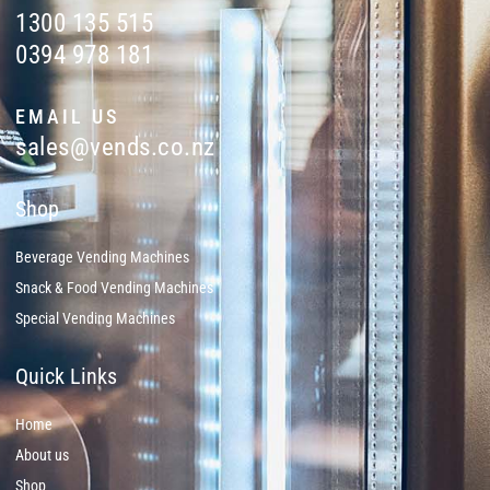
1300 135 515
0394 978 181
EMAIL US
sales@vends.co.nz
Shop
Beverage Vending Machines
Snack & Food Vending Machines
Special Vending Machines
Quick Links
Home
About us
Shop