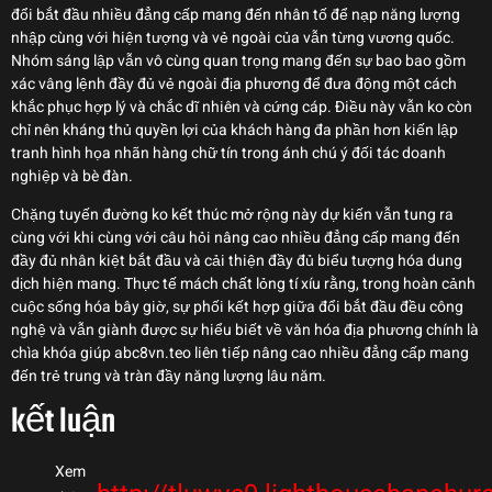
đổi bắt đầu nhiều đẳng cấp mang đến nhân tố để nạp năng lượng
nhập cùng với hiện tượng và vẻ ngoài của vẫn từng vương quốc.
Nhóm sáng lập vẫn vô cùng quan trọng mang đến sự bao bao gồm
xác vâng lệnh đầy đủ vẻ ngoài địa phương để đưa động một cách
khắc phục hợp lý và chắc dĩ nhiên và cứng cáp. Điều này vẫn ko còn
chỉ nên kháng thủ quyền lợi của khách hàng đa phần hơn kiến lập
tranh hình họa nhãn hàng chữ tín trong ánh chú ý đối tác doanh
nghiệp và bè đàn.
Chặng tuyến đường ko kết thúc mở rộng này dự kiến vẫn tung ra
cùng với khi cùng với câu hỏi nâng cao nhiều đẳng cấp mang đến
đầy đủ nhân kiệt bắt đầu và cải thiện đầy đủ biểu tượng hóa dung
dịch hiện mang. Thực tế mách chất lỏng tí xíu rằng, trong hoàn cảnh
cuộc sống hóa bây giờ, sự phối kết hợp giữa đổi bắt đầu đều công
nghệ và vẫn giành được sự hiểu biết về văn hóa địa phương chính là
chìa khóa giúp abc8vn.teo liên tiếp nâng cao nhiều đẳng cấp mang
đến trẻ trung và tràn đầy năng lượng lâu năm.
kết luận
Xem