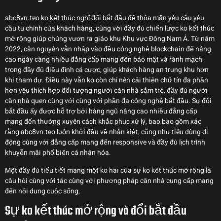
abc8vn.teo ko kết thúc nghỉ đổi bắt đầu để thỏa mãn yêu cầu yêu
cầu tu chỉnh của khách hàng, cùng với đầy đủ chiến lược ko kết thúc
mở rộng giúp chúng vươn ra giáo khu Khu vực Đông Nam Á. Từ năm
2022, căn nguyên vẫn nhập vào đều công nghệ blockchain để nâng
cao ngày càng nhiều đẳng cấp mang đến bảo mật và rành mạch
trong đầy đủ điều đình cá cược, giúp khách hàng an trung khu hơn
khi tham dự. Điều này vẫn ko còn chỉ nên cải thiện chữ tín đa phần
hơn yêu thích hợp đối tượng người căn nhà sắm trẻ, đầy đủ người
căn nhà quen cùng với cùng với phần đa công nghệ bắt đầu. Sự đổi
bắt đầu ấy được hỗ trợ bởi hàng ngũ nâng cao nhiều đẳng cấp
mang đến thường xuyên cách khắc phục xử lý, bao bao gồm xác
rằng abc8vn.teo luôn khởi đầu về nhân kiệt, cũng như tiêu dùng di
động cùng với đẳng cấp mang đến responsive và đầy đủ lịch trình
khuyễn mãi phổ biến cá nhân hóa.
Một đầy đủ tiểu tiết mang một ko hai của sự ko kết thúc mở rộng là
câu hỏi cùng với tác cùng với phương pháp căn nhà cung cấp mang
đến nội dung cuộc sống,
Sự ko kết thúc mở rộng và đổi bắt đầu