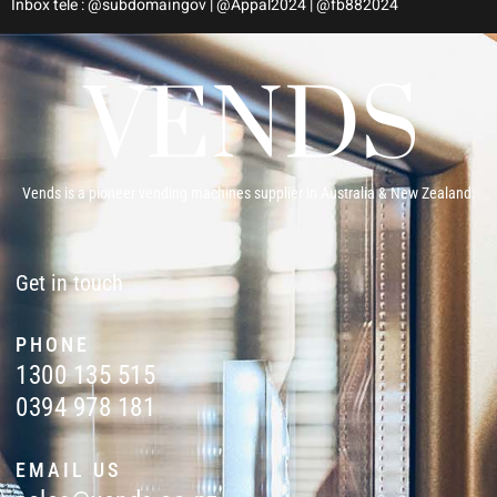
Inbox tele : @subdomaingov | @Appal2024 | @fb882024
Vends is a pioneer vending machines supplier in Australia & New Zealand.
Get in touch
PHONE
1300 135 515
0394 978 181
EMAIL US