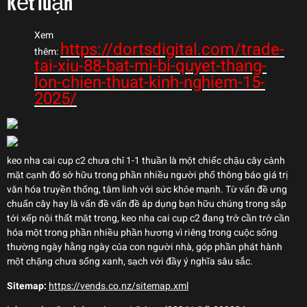
Kết luận
Xem
https://dortsdigital.com/trade-
thêm:
tai-xiu-88-bat-mi-bi-quyet-thang-
lon-chien-thuat-kinh-nghiem-15-
2025/
keo nha cai cup c2 chưa chỉ 1-1 thuần là một chiếc chậu cây cảnh
mặt cạnh đó sở hữu trong phần nhiều người phổ thông báo giá trị
văn hóa truyền thống, tâm linh với sức khỏe mạnh. Từ vấn đề ưng
chuẩn cây hay là vấn đề vấn đề áp dụng bạn hữu chúng trong sắp
tới xếp nội thất mặt trong, keo nha cai cup c2 đang trở cần trở cần
hóa một trong phần nhiều phần hương vì riêng trong cuộc sống
thường ngày hằng ngày của con người nhà, góp phần phát hành
một chặng chưa sống xanh, sạch với đầy ý nghĩa sâu sắc.
Sitemap:
https://vends.co.nz/sitemap.xml