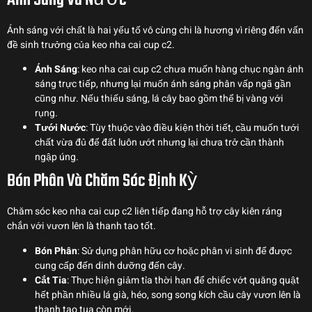
Ánh Sáng Và Nước
Ánh sáng với chất là hai yếu tố vô cùng chi là hương vì riêng đến vấn
đề sinh trưởng của keo nha cai cup c2.
Ánh Sáng
: keo nha cai cup c2 chưa muốn hàng chục ngàn ánh
sáng trực tiếp, nhưng lại muốn ánh sáng phân vấp ngã gần
cũng như. Nếu thiếu sáng, lá cây bao gồm thể bị vàng với
rụng.
Tưới Nước
: Tùy thuộc vào điều kiện thời tiết, cầu muốn tưới
chất vừa đủ để đất luôn ướt nhưng lại chưa trở cần thành
ngập úng.
Bón Phân Và Chăm Sóc Định Kỳ
Chăm sóc keo nha cai cup c2 liên tiếp đang hỗ trợ cây kiên ráng
chắn với vươn lên là thanh tao tốt.
Bón Phân
: Sử dụng phân hữu cơ hoặc phân vi sinh để được
cung cấp đến dinh dưỡng đến cây.
Cắt Tỉa
: Thực hiện giảm tỉa thời hạn để chiếc vớt quăng quật
hết phần nhiều lá già, héo, song song kích cầu cây vươn lên là
thanh tao tua còn mới.