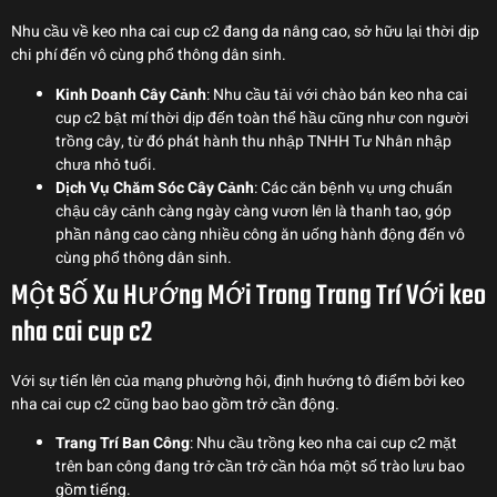
Nhu cầu về keo nha cai cup c2 đang da nâng cao, sở hữu lại thời dịp
chi phí đến vô cùng phổ thông dân sinh.
Kinh Doanh Cây Cảnh
: Nhu cầu tải với chào bán keo nha cai
cup c2 bật mí thời dịp đến toàn thể hầu cũng như con người
trồng cây, từ đó phát hành thu nhập TNHH Tư Nhân nhập
chưa nhỏ tuổi.
Dịch Vụ Chăm Sóc Cây Cảnh
: Các căn bệnh vụ ưng chuẩn
chậu cây cảnh càng ngày càng vươn lên là thanh tao, góp
phần nâng cao càng nhiều công ăn uống hành động đến vô
cùng phổ thông dân sinh.
Một Số Xu Hướng Mới Trong Trang Trí Với keo
nha cai cup c2
Với sự tiến lên của mạng phường hội, định hướng tô điểm bởi keo
nha cai cup c2 cũng bao bao gồm trở cần động.
Trang Trí Ban Công
: Nhu cầu trồng keo nha cai cup c2 mặt
trên ban công đang trở cần trở cần hóa một số trào lưu bao
gồm tiếng.