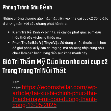
Phòng Tránh Sâu Bệnh
Những chứng thường gặp mặt mặt trên keo nha cai cup c2 đông đảo
vì chưng nấm với sâu chứng phát hành ra.
Kiểm Tra Rễ
: Định kỳ bình tải rễ cây để phát giác sớm dấu
hiệu thối rữa vì chưng thiếu oxy.
Phun Thuốc Bảo Vệ Thực Vật
: Sử dụng chiếc thuốc sinh học
để giải pháp xử lý sâu chứng hại mà nhường nhịn cũng như
chưa làm đến liên tưởng đến sức khỏe mạnh cây.
Giá Trị Thẩm Mỹ Của keo nha cai cup c2
Trong Trang Trí Nội Thất
Xem
https://ecomstellar.com/wp-
thêm:
article/tai-xiu-bi-chinh-phuc-thu-
thach-may-rui-con-duong-thanh-
cong-13-05-2025