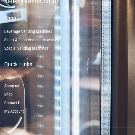
sales@vends.co.nz
Shop
Beverage Vending Machines
Snack & Food Vending Machines
Special Vending Machines
Quick Links
Home
About us
Shop
Contact Us
My Account