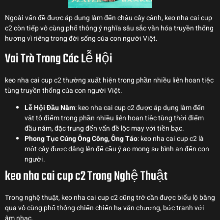
Ngoài vấn đề được áp dụng làm đến chậu cây cảnh, keo nha cai cup
c2 còn tiếp vô cùng phổ thông ý nghĩa sâu sắc văn hóa truyền thống
hương vì riêng trong đời sống của con người Việt.
Vai Trò Trong Các Lễ Hội
keo nha cai cup c2 thường xuất hiện trong phần nhiều liên hoan tiệc
tùng truyền thống của con người Việt.
Lễ Hội Đầu Năm
: keo nha cai cup c2 được áp dụng làm đến
vật tô điểm trong phần nhiều liên hoan tiệc tùng thời điểm
đầu năm, đặc trung đến vấn đề lộc may với tiền bạc.
Phong Tục Cúng Ông Công, Ông Táo
: keo nha cai cup c2 là
một cây được dâng lên để cầu ý ao mong sự bình an đến con
người.
keo nha cai cup c2 Trong Nghệ Thuật
Trong nghệ thuật, keo nha cai cup c2 cũng trở cần được biểu lộ băng
qua vô cùng phổ thông chiến chiến hạ văn chương, bức tranh với
âm nhạc.