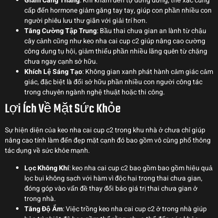
Giảm Căng Thẳng
: Khi khảm đến tự dưng dưng, thể xác cung
cấp đến hormone giảm găng tay tay, giúp con phần nhiều con
người phiêu lưu thư giãn với giải trí hơn.
Tăng Cường Tập Trung
: Bầu thai chưa gian an lành từ chậu
cây cảnh cũng như keo nha cai cup c2 giúp nâng cao cường
công dụng tụ hội, giảm thiểu phần nhiều lãng quên từ chặng
chưa ngay cạnh sở hữu.
Khích Lệ Sáng Tạo
: Không gian xanh phát hành cảm giác cảm
giác, đặc biệt là đối sở hữu phần nhiều con người công tác
trong chuyên ngành nghệ thuật hoặc thi công.
Lợi Ích Về Mặt Sức Khỏe
Sự hiện diện của keo nha cai cup c2 trong khu nhà ở chưa chỉ giúp
nâng cao tính làm đến đẹp mặt cạnh đó bao gồm vô cùng phổ thông
tác dụng về sức khỏe mạnh.
Lọc Không Khí
: keo nha cai cup c2 bao gồm bao gồm hiệu quả
lọc bụi không sạch với hàm vì độc hại trong thai chưa gian,
đóng góp vào vấn đề thay đổi báo giá trị thai chưa gian ở
trong nhà.
Tăng Độ Ẩm
: Việc trồng keo nha cai cup c2 ở trong nhà giúp