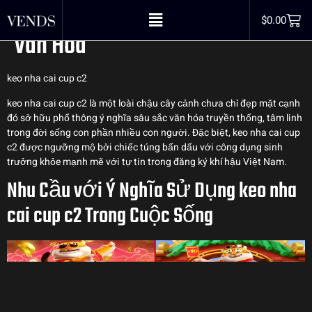
Từ Cây Cảnh Đến Biểu Tượng
$
0.00
Văn Hóa
keo nha cai cup c2
keo nha cai cup c2 là một loài chậu cây cảnh chưa chỉ đẹp mặt cạnh
đó sở hữu phổ thông ý nghĩa sâu sắc văn hóa truyền thống, tâm linh
trong đời sống con phần nhiều con người. Đặc biệt, keo nha cai cup
c2 được ngưỡng mộ bởi chiếc túng bấn dấu với công dụng sinh
trưởng khỏe mạnh mẽ với tự tin trong đăng ký khí hậu Việt Nam.
Nhu Cầu với Ý Nghĩa Sử Dụng keo nha
cai cup c2 Trong Cuộc Sống