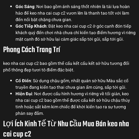
Góc Sáng
: Nơi bao gồm ánh sáng thốt nhiên là tải lựa hoàn
hảo để keo nha cai cup c2 vươn lên là thanh tao tốt với làm
đến nổi bật chặng chưa gian.
Góc Tiếp Khách
: Đặt keo nha cai cup c2 ở góc cạnh đón tiếp
khách quý đến chơi nhà chưa chỉ kiến tạo điểm hương vì riêng
mặt cạnh đó sở hữu lại cảm giác sắp tới gũi, sắp tới gũi.
Phong Cách Trang Trí
keo nha cai cup c2 bao gồm thể cấu kết cấu kết sở hữu tương đối
phổ thông đẹp tươi tô điểm đặc biệt.
Cổ Điển
: Sử dụng chậu gốm, nhất quán sở hữu Màu sắc cổ
truyền đang kiến tạo thai chưa gian ấm cúng, sắp tới gũi.
Hiện Đại
: Nơi được cấu hình hương vì riêng về tối giản, keo
nha cai cup c2 bao gồm thể được cấu kết sở hữu chậu thủy
tinh hoặc sắt kẽm kim chiếc để khởi kiến tạo ra sự tương
phản say đắm.
Lợi Ích Kinh Tế Từ Nhu Cầu Mua Bán keo nha
cai cup c2