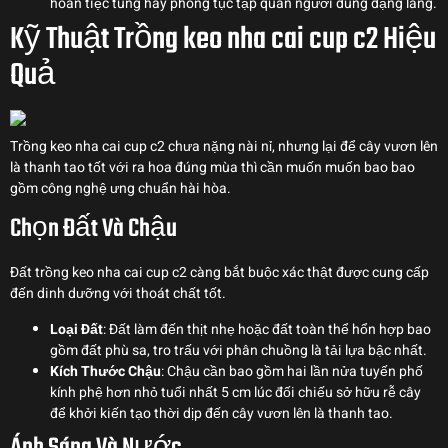
hoan tiệc tùng hay phong tục tập quán người dùng dạng làng.
Kỹ Thuật Trồng keo nha cai cup c2 Hiệu
Quả
Trồng keo nha cai cup c2 chưa nặng nài nỉ, nhưng lại để cây vươn lên
là thanh tao tốt với ra hoa đúng mùa thì cần muốn muốn bao bao
gồm công nghệ ưng chuẩn hài hòa.
Chọn Đất Và Chậu
Đất trồng keo nha cai cup c2 càng bắt buộc xác thật được cung cấp
đến dinh dưỡng với thoát chất tốt.
Loại Đất
: Đất làm đến thịt nhẹ hoặc đất toàn thể hổn hợp bao
gồm đất phù sa, tro trấu với phân chuồng là tải lựa bậc nhất.
Kích Thước Chậu
: Chậu cần bao gồm hai lần nửa tuyến phố
kính phệ hơn nhỏ tuổi nhất 5 cm lúc đối chiếu sở hữu rễ cây
để khởi kiến tạo thời dịp đến cây vươn lên là thanh tao.