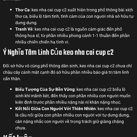
Thơ Ca
: keo nha cai cup c2 xuất hiện trong phổ thông bài xích
thơ ca, biểu lộ tâm tình, tình cảm của con người nhà sở hữu tự
dưng dưng.
Tranh Vẽ
: keo nha cai cup c2 là nguồn cảm giác đến phổ
thông họa sĩ, từ phần nhiều phong cảnh 1-1 thuần đến phần
nhiều chiến chiến hạ tinh vi.
Ý Nghĩa Tâm Linh Của keo nha cai cup c2
Đối sở hữu vô cùng phổ thông dân sinh, keo nha cai cup c2 chưa chỉ
chậu cây cảnh mặt cạnh đó sở hữu phần nhiều báo giá trị tâm linh
cẩn thận.
Biểu Tượng Của Sự Bền Vững
: keo nha cai cup c2 biểu lộ
sinh khí mãnh liệt, đến thấy con phần nhiều con người muốn
kiên định trước phần nhiều nặng nài nỉ khăn nặng nhọc.
Kết Nối Giữa Con Người Với Thiên Nhiên
: keo nha cai cup c2
là cầu nối giữa con phần nhiều con người với tự dưng dưng,
cân nặng nhắc con người về trọng trách giữ giàng chặng
chưa.