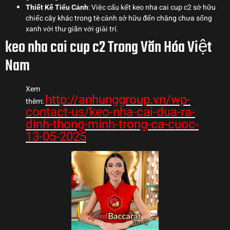
Thiết Kế Tiểu Cảnh
: Việc cấu kết keo nha cai cup c2 sở hữu
chiếc cây khác trong tè cảnh sở hữu đến chặng chưa sống
xanh với thư giãn với giải trí.
keo nha cai cup c2 Trong Văn Hóa Việt
Nam
Xem
http://anhunggroup.vn/wp-
thêm:
contact-us/keo-nha-cai-dua-ra-
dinh-thong-minh-trong-ca-cuoc-
13-05-2025