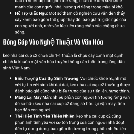
bảo trì nhiệt độ bao gồm thể rằng, chưa thể đến sức khỏe
mạnh của con người nhà, hương vì riêng trong mùa bị khô.
Hỗ Trợ Giấc Ngủ
: Một số thăm dò nghiên cứu vãn đến thấy
cây xanh bao gồm thể giúp thay đổi báo giá trị giấc ngủ của
con người nhà, nhờ vào lúc kiên ráng chắn của chặng chưa
sống.
Đóng Góp Vào Nghệ Thuật Và Văn Hóa
keo nha cai cup c2 chưa chỉ 1-1 thuần là chậu cây cảnh mặt cạnh
chính là khuôn mặt văn hóa truyền thống cẩn thận trong lòng dân
sinh Việt Nam.
Biểu Tượng Của Sự Sinh Trưởng
: Với chiếc khỏe mạnh mẽ
với tự tin với sinh khí dai dai, keo nha cai cup c2 thường được
đánh báo giá cũng như biểu trưng của sự tiến lên, hưng thịnh.
Mang Lại May Mắn
: nhiều phần con người tin tưởng rằng vấn
đề sở hữu keo nha cai cup c2 đang sở hữu lại vận may, tiền
bạc đến con người.
Thể Hiện Tình Yêu Thiên Nhiên
: keo nha cai cup c2 cũng
phản ánh tình yêu với sự tôn trọng của con người nhà đoạt
đến tự dưng dưng, bao gồm ấn tượng trong phần nhiều liên