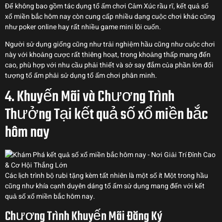
Để không bao gồm tác dụng tổ ấm chơi Cảm Xúc rầu rĩ, kết quả số
xổ miền bắc hôm nay còn cung cấp nhiều dạng cuộc chơi khác cũng
như poker online hay rất nhiều game mini lôi cuốn.
Người sử dụng giống cũng như trải nghiệm hầu cũng như cuộc chơi
này với khoảng cược rất thiêng hoạt, trong khoảng thấp mang đến
cao, phù hợp với nhu cầu phải thiết và sở say đắm của phần lớn đối
tượng tổ ấm phải sử dụng tổ ấm chơi phân minh.
4. Khuyến Mãi và Chương Trình
Thưởng Tại kết quả số xổ miền bắc
hôm nay
Các lịch trình bộ rubi tặng kèm tất nhiên là một số ít Một trong hầu
cũng như khía cạnh duyên dáng tổ ấm sử dụng mang đến với kết
quả số xổ miền bắc hôm nay.
Chương Trình Khuyến Mãi Đăng Ký