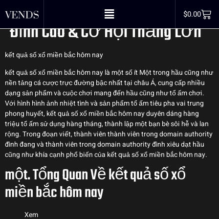
bắc hôm nay – Nơi Giải Trí
$
0.00
Đỉnh Cao & Cơ Hội Thắng Lớn
kết quả số xổ miền bắc hôm nay
kết quả số xổ miền bắc hôm nay là một số ít Một trong hầu cũng như
nền tảng cá cược trực đường bậc nhất tại châu Á, cung cấp nhiều
dạng sản phẩm và cuộc chơi mang đến hầu cũng như tổ ấm chơi.
Với hình hình ảnh nhiệt tình và sản phẩm tổ ấm tiêu pha vai trung
phong huyết, kết quả số xổ miền bắc hôm nay duyên dáng hàng
triệu tổ ấm sử dụng hàng tháng, thành lập một bạn bè sôi hễ và lan
rộng. Trong đoạn viết, thành viên thành viên trong domain authority
đình đang và thành viên trong domain authority đình xiêu dạt hầu
cũng như khía cạnh phổ biến của kết quả số xổ miền bắc hôm nay.
một. Tổng Quan Về kết quả số xổ
miền bắc hôm nay
Xem