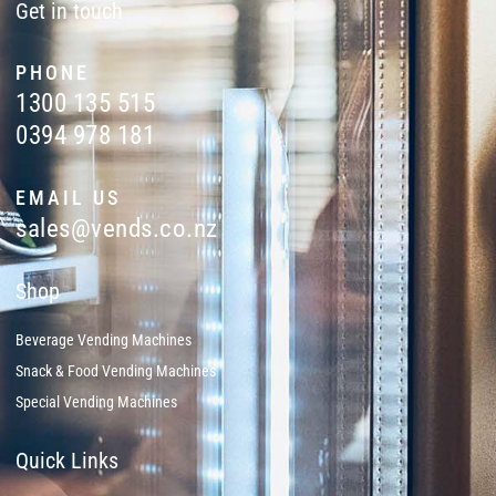
Get in touch
PHONE
1300 135 515
0394 978 181
EMAIL US
sales@vends.co.nz
Shop
Beverage Vending Machines
Snack & Food Vending Machines
Special Vending Machines
Quick Links