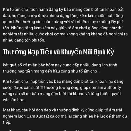
Khi tổ ấm chơi tiến hành đăng ký báo mang đến biết tài khoản bắt
đầu, họ đang cướp được nhiều dạng tặng kèm kèm cuốn hút, tổng
quan tiền thưởng xin chào mừng với rất nhiều cược không lấy phí
tổn. Những tặng kèm kèm này giúp tổ ấm chơi giống cũng như thí
nghiệm rất nhiều cuộc chơi cơ mà không khăng khăng đề nghị chi ra
nhiều dạng tổn phí tổn.
Thưởng Nạp Tiền và Khuyến Mãi Định Kỳ
kết quả số xổ miền bắc hôm nay cung cấp nhiều dạng lịch trình
thưởng nạp tiền mang đến hầu cũng như tổ ấm chơi.
Khi tổ ấm chơi nạp tiền vào báo mang đến biết tài khoản, họ đang
cướp được xác suất % thưởng tương ứng, giúp domain authority
nâng cao số dư báo mang đến biết tài khoản và túng thiếu quyết
win lớn hơn.
Mặt khác, câu hỏi dọn dẹp và thưởng định kỳ cũng giúp tổ ấm trải
nghiệm luôn Cảm Xúc tất cả cơ mà lại càng nhiều hễ lực để tham dự
tiếp.