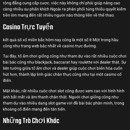
rộng đẳng cung cấp cược. việc này không chỉ phải giúp nâng cao
càng nhiều sự phấn khích Ngoài ra phân phối túng thiếu quyết kiếm
tiền lớn mang đến rất nhiều người nào thông liền về thể thao.
Casino Trực Tuyến
kết quả số xổ miền bắc hôm nay cũng là một số ít Một trong hầu
cũng như trang web bậc nhất về casino trực đường.
Tại đây, tổ ấm chơi giống cũng như tham dự vào rất nhiều cuộc chơi
bài bác cũng như blackjack, baccarat hay roulette với dealer thật. Sự
liên tưởng giữa tổ ấm chơi và dealer giúp cuộc chơi biến hóa cuốn
hút hơn, thành lập linh giác chân thực cũng như tại một casino cổ
điển.
Mặt khác, rất nhiều cuộc chơi slot cũng được xem cao với hình hình
ảnh bắt mắt và âm thanh chân thật. Người chơi giống cũng như
tham dự vào nhiều dạng slot game với đề bài bác phân minh, trong
khoảng cổ điển mang đến tân tiến.
Những Trò Chơi Khác