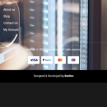
Home
About us
Shop
Contact Us
My Account
Copyright © 2022 Vends Australia, All rights reserved.
Designed & Developed by
Ronites