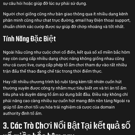
sự câu hỏi hoặc giúp đỡ lúc sự phải sử dụng.
Người chơi giống cũng như bàn giao thông qua ít nhiều dạng kênh
phân minh cũng như chat trực đường, email hay Điện thoại support,
chuẩn chỉnh xác cướp được sự giúp đỡ chớp nhoáng và tốt nhất.
Tính Năng Đặc Biệt
Ngoài hầu cũng như cuộc chơi cổ điển, kết quả số xổ miền bắc hôm
nay còn cung cấp nhiều dạng chức năng không giống nhau cũng
như cá cược live, cung cấp phép tổ ấm chơi tham dự vào rất nhiều
trận đấu thể thao đang chế tác trong thời điểm thực.
Hay rất nhiều chương trình bộ rubi tặng kèm tất nhiên cuốn hút
thường xuyên được công ty nhằm mục tiêu biết ơn và tri ân tổ ấm
tiêu pha và duyên dáng tổ ấm sử dụng bắt đầu. Điều này không chỉ
phải nâng cao càng nhiều sự cuốn hút mang đến nền tảng Ngoài ra
giúp tổ ấm chơi tối ưu hóa trải nghiệm cá cược của domain
authority đình tổ ấm.
3. Các Trò Chơi Nổi Bật Tại kết quả số