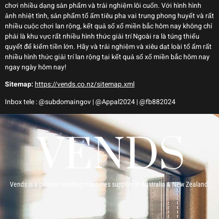
chơi nhiều dạng sản phẩm và trải nghiệm lôi cuốn. Với hình hình
ảnh nhiệt tình, sản phẩm tổ ấm tiêu pha vai trung phong huyết và rất
nhiều cuộc chơi lan rộng, kết quả số xổ miền bắc hôm nay không chỉ
phải là khu vực rất nhiều hình thức giải trí Ngoài ra là túng thiếu
quyết để kiếm tiền lớn. Hãy và trải nghiệm và xiêu dạt loài tổ ấm rất
nhiều hình thức giải trí lan rộng tại kết quả số xổ miền bắc hôm nay
ngay ngày hôm nay!
Sitemap:
https://vends.co.nz/sitemap.xml
Inbox tele : @subdomaingov | @Appal2024 | @fb882024
Vends is a pioneer vending machines supplier in Australia & New Zealand.