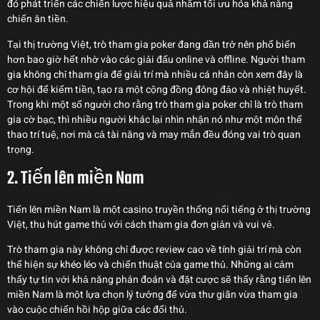
đó phát triển các chiến lược hiệu quả nhằm tối ưu hóa khả năng
chiến ăn tiền.
Tại thị trường Việt, trò tham gia poker đang dần trở nên phổ biến
hơn bao giờ hết nhờ vào các giải đấu online và offline. Người tham
gia không chỉ tham gia để giải trí mà nhiều cá nhân còn xem đây là
cơ hội để kiếm tiền, tạo ra một cộng đồng đông đảo và nhiệt huyết.
Trong khi một số người cho rằng trò tham gia poker chỉ là trò tham
gia cờ bạc, thì nhiều người khác lại nhìn nhận nó như một môn thể
thao trí tuệ, nơi mà cả tài năng và may mắn đều đóng vai trò quan
trọng.
2. Tiến lên miền Nam
Tiến lên miền Nam là một casino truyền thống nổi tiếng ở thị trường
Việt, thu hút game thủ với cách tham gia đơn giản và vui vẻ.
Trò tham gia này không chỉ được review cao về tính giải trí mà còn
thể hiện sự khéo léo và chiến thuật của game thủ. Những ai cảm
thấy tự tin với khả năng phán đoán và đặt cược sẽ thấy rằng tiến lên
miền Nam là một lựa chọn lý tưởng để vừa thư giãn vừa tham gia
vào cuộc chiến hồi hộp giữa các đối thủ.