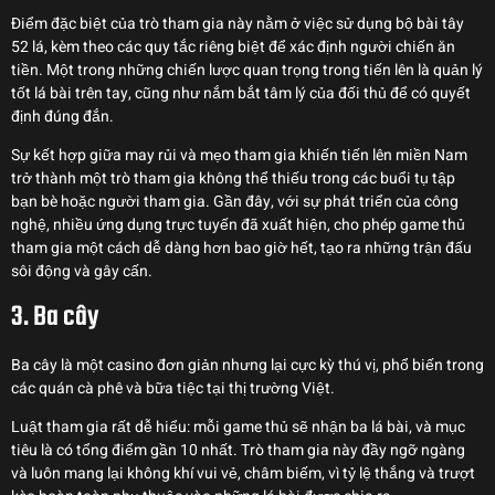
Điểm đặc biệt của trò tham gia này nằm ở việc sử dụng bộ bài tây
52 lá, kèm theo các quy tắc riêng biệt để xác định người chiến ăn
tiền. Một trong những chiến lược quan trọng trong tiến lên là quản lý
tốt lá bài trên tay, cũng như nắm bắt tâm lý của đối thủ để có quyết
định đúng đắn.
Sự kết hợp giữa may rủi và mẹo tham gia khiến tiến lên miền Nam
trở thành một trò tham gia không thể thiếu trong các buổi tụ tập
bạn bè hoặc người tham gia. Gần đây, với sự phát triển của công
nghệ, nhiều ứng dụng trực tuyến đã xuất hiện, cho phép game thủ
tham gia một cách dễ dàng hơn bao giờ hết, tạo ra những trận đấu
sôi động và gây cấn.
3. Ba cây
Ba cây là một casino đơn giản nhưng lại cực kỳ thú vị, phổ biến trong
các quán cà phê và bữa tiệc tại thị trường Việt.
Luật tham gia rất dễ hiểu: mỗi game thủ sẽ nhận ba lá bài, và mục
tiêu là có tổng điểm gần 10 nhất. Trò tham gia này đầy ngỡ ngàng
và luôn mang lại không khí vui vẻ, châm biếm, vì tỷ lệ thắng và trượt