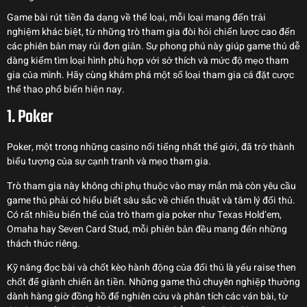
Game bài rút tiền đa dạng về thể loại, mỗi loại mang đến trải
nghiệm khác biệt, từ những trò tham gia đòi hỏi chiến lược cao đến
các phiên bản may rủi đơn giản. Sự phong phú này giúp game thủ dễ
dàng kiếm tìm loại hình phù hợp với sở thích và mức độ mẹo tham
gia của mình. Hãy cùng khám phá một số loại tham gia cá đặt cược
thể thao phổ biến hiện nay.
1. Poker
Poker, một trong những casino nổi tiếng nhất thế giới, đã trở thành
biểu tượng của sự cạnh tranh và mẹo tham gia.
Trò tham gia này không chỉ phụ thuộc vào may mắn mà còn yêu cầu
game thủ phải có hiểu biết sâu sắc về chiến thuật và tâm lý đối thủ.
Có rất nhiều biến thể của trò tham gia poker như Texas Hold’em,
Omaha hay Seven Card Stud, mỗi phiên bản đều mang đến những
thách thức riêng.
Kỹ năng đọc bài và chốt kèo hành động của đối thủ là yếu raise then
chốt để giành chiến ăn tiền. Những game thủ chuyên nghiệp thường
dành hàng giờ đồng hồ để nghiên cứu và phân tích các ván bài, từ