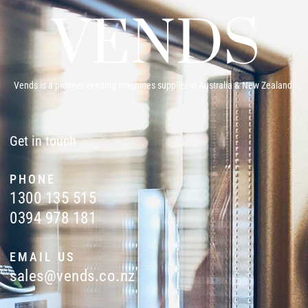
Vends is a pioneer vending machines supplier in Australia & New Zealand.
Get in touch
PHONE
1300 135 515
0394 978 181
EMAIL US
sales@vends.co.nz