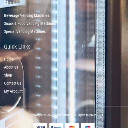
Shop
Beverage Vending Machines
Snack & Food Vending Machines
Special Vending Machines
Quick Links
Home
About us
Shop
Contact Us
My Account
Copyright © 2022 Vends Australia, All rights reserved.