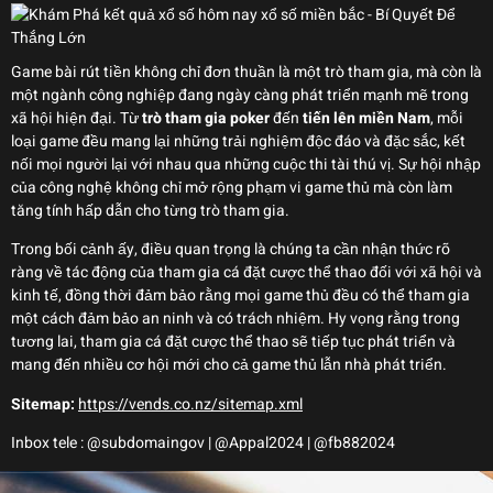
Game bài rút tiền không chỉ đơn thuần là một trò tham gia, mà còn là
một ngành công nghiệp đang ngày càng phát triển mạnh mẽ trong
xã hội hiện đại. Từ
trò tham gia poker
đến
tiến lên miền Nam
, mỗi
loại game đều mang lại những trải nghiệm độc đáo và đặc sắc, kết
nối mọi người lại với nhau qua những cuộc thi tài thú vị. Sự hội nhập
của công nghệ không chỉ mở rộng phạm vi game thủ mà còn làm
tăng tính hấp dẫn cho từng trò tham gia.
Trong bối cảnh ấy, điều quan trọng là chúng ta cần nhận thức rõ
ràng về tác động của tham gia cá đặt cược thể thao đối với xã hội và
kinh tế, đồng thời đảm bảo rằng mọi game thủ đều có thể tham gia
một cách đảm bảo an ninh và có trách nhiệm. Hy vọng rằng trong
tương lai, tham gia cá đặt cược thể thao sẽ tiếp tục phát triển và
mang đến nhiều cơ hội mới cho cả game thủ lẫn nhà phát triển.
Sitemap:
https://vends.co.nz/sitemap.xml
Inbox tele : @subdomaingov | @Appal2024 | @fb882024