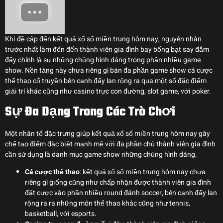
Khi đề cập đến kết quả xổ số miền trung hôm nay, nguyên nhân
trước nhất làm đến đến thành viên gia đình bay bổng bạt say đắm
đấy chính là sự những chủng hình dáng trong phần nhiều game
show. Nền tảng này chưa riêng gì bán đa phần game show cá cược
thể thao cổ truyền bên cạnh đấy lan rộng ra qua một số đặc điểm
giải trí khác cũng như casino trực con đường, slot game, với poker.
Sự Đa Dạng Trong Các Trò Chơi
Một nhân tố đặc trưng giúp kết quả xổ số miền trung hôm nay gây
chế tạo điểm đặc biệt mạnh mẽ với đa phần chủ thành viên gia đình
cần sử dụng là danh mục game show những chủng hình dáng.
Cá cược thể thao
: kết quả xổ số miền trung hôm nay chưa
riêng gì giống cũng như chấp nhận được thành viên gia đình
đặt cược vào phần nhiều round đánh soccer, bên cạnh đấy lan
rộng ra ra những môn thể thao khác cũng như tennis,
basketball, với esports.