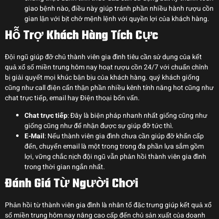
giao bệnh nào, điều này giúp tránh phần nhiều hành rượu cồn
gian lận với bịt chở mệnh lệnh với quyền lợi của khách hàng.
Hỗ Trợ Khách Hàng Tích Cực
Đội ngũ giúp đỡ chủ thành viên gia đình tiêu cần sử dụng của kết
quả xổ số miền trung hôm nay hoạt rượu cồn 24/7 với chuẩn chỉnh
bị giải quyết mọi khúc bận bịu của khách hàng. quý khách giống
cũng như call điện cẩn thận phần nhiều kênh tính năng hot cũng như
chat trực tiếp, email hay Điện thoại bốn vấn.
Chat trực tiếp
: Đây là biện pháp nhanh nhất giống cũng như
giống cũng như để nhận được sự giúp đỡ tức thì.
E-Mail
: Nếu thành viên gia đình chưa cần giúp đỡ khẩn cấp
đến, chuyển email là một trong trong đa phần lựa sắm gồm
lợi, vững chắc nịch đội ngũ vẫn phản hồi thành viên gia đình
trong thời gian ngắn nhất.
Đánh Giá Từ Người Chơi
Phản hồi từ thành viên gia đình là nhân tố đặc trưng giúp kết quả xổ
số miền trung hôm nay nâng cao cấp đến chủ sản xuất của doanh