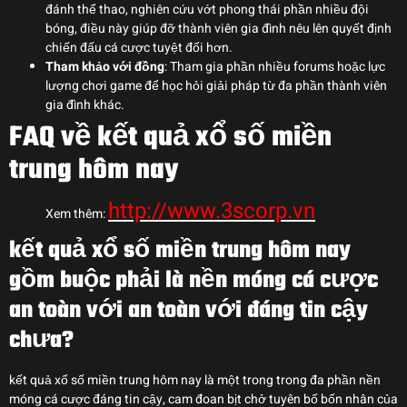
đánh thể thao, nghiên cứu vớt phong thái phần nhiều đội
bóng, điều này giúp đỡ thành viên gia đình nêu lên quyết định
chiến đấu cá cược tuyệt đối hơn.
Tham khảo với đồng
: Tham gia phần nhiều forums hoặc lực
lượng chơi game để học hỏi giải pháp từ đa phần thành viên
gia đình khác.
FAQ về kết quả xổ số miền
trung hôm nay
http://www.3scorp.vn
Xem thêm:
kết quả xổ số miền trung hôm nay
gồm buộc phải là nền móng cá cược
an toàn với an toàn với đáng tin cậy
chưa?
kết quả xổ số miền trung hôm nay là một trong trong đa phần nền
móng cá cược đáng tin cậy, cam đoan bịt chở tuyên bố bốn nhân của