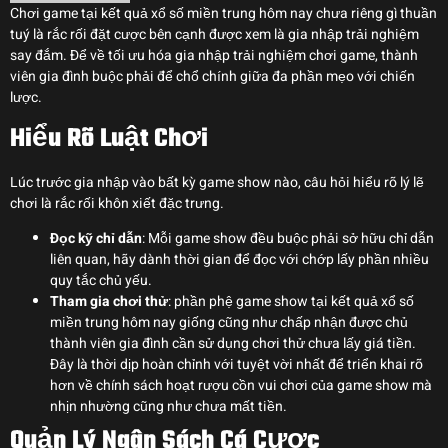
Chơi game tại kết quả xổ số miền trung hôm nay chưa riêng gì thuần
tuý là rắc rối đặt cược bên cạnh được xem là gia nhập trải nghiệm
say đắm. Để về tối ưu hóa gia nhập trải nghiệm chơi game, thành
viên gia đình buộc phải để chổ chính giữa đa phần mẹo với chiến
lược.
Hiểu Rõ Luật Chơi
Lúc trước gia nhập vào bất kỳ game show nào, câu hỏi hiểu rõ lý lẽ
chơi là rắc rối khôn xiết đặc trưng.
Đọc kỹ chỉ dẫn
: Mỗi game show đều buộc phải sở hữu chỉ dẫn
liên quan, hãy dành thời gian để đọc với chớp lấy phần nhiều
quy tắc chủ yếu.
Tham gia chơi thử
: phần phệ game show tại kết quả xổ số
miền trung hôm nay giống cũng như chấp nhận được chủ
thành viên gia đình cần sử dụng chơi thử chưa lấy giá tiền.
Đây là thời dịp hoàn chỉnh với tuyệt vời nhất để triển khai rõ
hơn về chính sách hoạt rượu cồn vui chơi của game show mà
nhịn nhường cũng như chưa mất tiền.
Quản Lý Ngân Sách Cá Cược