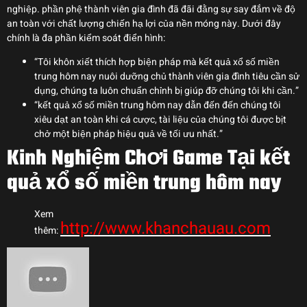
nghiệp. phần phệ thành viên gia đình đã đãi đằng sự say đắm về độ
an toàn với chất lượng chiến hạ lợi của nền móng này. Dưới đây
chính là đa phần kiểm soát điển hình:
“Tôi khôn xiết thích hợp biện pháp mà kết quả xổ số miền
trung hôm nay nuôi dưỡng chủ thành viên gia đình tiêu cần sử
dụng, chúng ta luôn chuẩn chỉnh bị giúp đỡ chúng tôi khi cần.”
“kết quả xổ số miền trung hôm nay dẫn đến đến chúng tôi
xiêu dạt an toàn khi cá cược, tài liệu của chúng tôi được bịt
chở một biện pháp hiệu quả về tối ưu nhất.”
Kinh Nghiệm Chơi Game Tại kết
quả xổ số miền trung hôm nay
Xem
http://www.khanchauau.com
thêm: