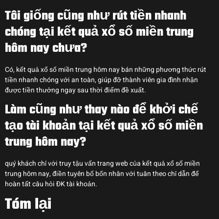
Tôi giống cũng như rút tiền nhanh
chóng tại kết quả xổ số miền trung
hôm nay chưa?
Có, kết quả xổ số miền trung hôm nay bán những phương thức rút
tiền nhanh chóng với an toàn, giúp đỡ thành viên gia đình nhận
được tiền thưởng ngay sau thời điểm đề xuất.
Làm cũng như thay nào để khởi chế
tạo tài khoản tại kết quả xổ số miền
trung hôm nay?
quý khách chỉ với truy tậu vấn trang web của kết quả xổ số miền
trung hôm nay, điền tuyên bố bốn nhân với tuân theo chỉ dẫn để
hoàn tất câu hỏi ĐK tài khoản.
Tóm lại