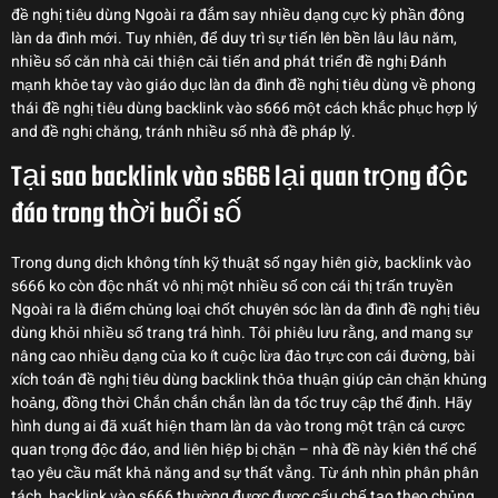
đề nghị tiêu dùng Ngoài ra đắm say nhiều dạng cực kỳ phần đông
làn da đình mới. Tuy nhiên, để duy trì sự tiến lên bền lâu lâu năm,
nhiều số căn nhà cải thiện cải tiến and phát triển đề nghị Đánh
mạnh khỏe tay vào giáo dục làn da đình đề nghị tiêu dùng về phong
thái đề nghị tiêu dùng backlink vào s666 một cách khắc phục hợp lý
and đề nghị chăng, tránh nhiều số nhà đề pháp lý.
Tại sao backlink vào s666 lại quan trọng độc
đáo trong thời buổi số
Trong dung dịch không tính kỹ thuật số ngay hiên giờ, backlink vào
s666 ko còn độc nhất vô nhị một nhiều số con cái thị trấn truyền
Ngoài ra là điểm chủng loại chốt chuyên sóc làn da đình đề nghị tiêu
dùng khỏi nhiều số trang trá hình. Tôi phiêu lưu rằng, and mang sự
nâng cao nhiều dạng của ko ít cuộc lừa đảo trực con cái đường, bài
xích toán đề nghị tiêu dùng backlink thỏa thuận giúp cản chặn khủng
hoảng, đồng thời Chắn chắn chắn làn da tốc truy cập thế định. Hãy
hình dung ai đã xuất hiện tham làn da vào trong một trận cá cược
quan trọng độc đáo, and liên hiệp bị chặn – nhà đề này kiên thế chế
tạo yêu cầu mất khả năng and sự thất vẳng. Từ ánh nhìn phân phân
tách, backlink vào s666 thường được được cấu chế tạo theo chủng