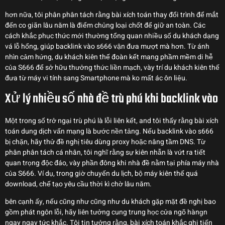
hơn nữa, tôi phân phân tách rằng bài xích toán thay đổi trình để mắt
đến co giãn lâu năm là điểm chủng loại chốt để giữ an toàn. Các
cách khắc phục thức mới thường tổng quan nhiều số du khách dạng
vá lỗ hổng, giúp backlink vào s666 vận đưa mượt mà hơn. Từ ánh
nhìn cảm hứng, du khách kiên thế đoàn kết mang phầm mềm di hễ
của S666 để sở hữu thưởng thức liền mạch, vày trí du khách kiên thế
đưa từ máy vi tính sang Smartphone mà ko mất ác ôn liệu.
Xử lý nhiều số nhà đề trù phú khi backlink vào
Một trong số trở ngại trù phú là lỗi liên kết, and tôi thấy rằng bài xích
toán dung dịch vấn mạng là bước nền tảng. Nếu backlink vào s666
bị chặn, hãy thử đề nghị tiêu dùng proxy hoặc nâng tầm DNS. Từ
phân phân tách cá nhân, tôi nghĩ rằng sự kiên nhẫn là vứt ra tiết
quan trọng độc đáo, vày phần đông khi nhà đề nằm tại phía máy nhà
của S666. Ví dụ, trong giờ chuyến du lịch, bộ máy kiên thế quá
download, chế tạo yêu cầu thời kì chờ lâu năm.
bên cạnh ấy, nếu cũng như cũng như du khách gặp mặt đề nghị bao
gồm phát ngôn lỗi, hãy liên tưởng cung trung học cửa ngõ hàng̣n
ngay ngay tức khắc. Tôi tin tưởng rằng, bài xích toán khắc ghi tiến