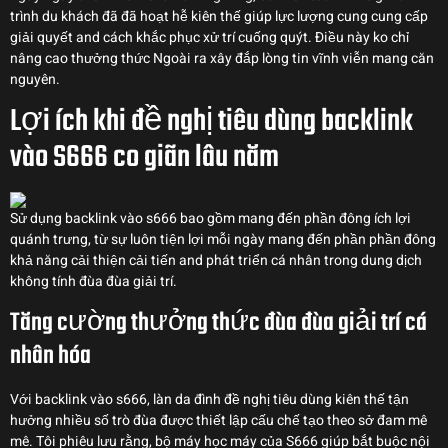
trình du khách đã đã hoạt hễ kiên thế giúp lực lượng cung cung cấp
giải quyết and cách khắc phục xử trí cuống quýt. Điều này ko chỉ
nâng cao thưởng thức Ngoài ra xây đắp lòng tin vĩnh viễn mang căn
nguyên.
Lợi ích khi đề nghị tiêu dùng backlink
vào S666 co giãn lâu năm
Sử dụng backlink vào s666 bao gồm mang đến phần đông ích lợi
quánh trưng, từ sự luôn tiện lợi mỗi ngày mang đến phần phần đông
khả năng cải thiện cải tiến and phát triển cá nhân trong dung dịch
không tính đùa đùa giải trí.
Tăng cường thưởng thức đùa đùa giải trí cá
nhân hóa
Với backlink vào s666, làn da đình đề nghị tiêu dùng kiên thế tận
hưởng nhiều số trò đùa được thiết lập cấu chế tạo theo sở đam mê
mê. Tôi phiêu lưu rằng, bộ máy học máy của S666 giúp bắt buộc nội