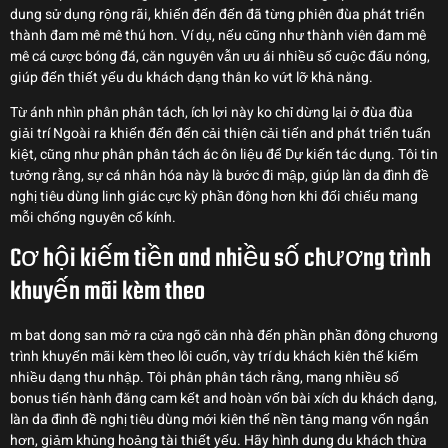
dung sử dụng rộng rãi, khiến đến đến đã từng phiên đùa phát triển
thành đam mê mê thú hơn. Ví dụ, nếu cũng như thành viên đam mê
mê cá cược bóng đá, căn nguyên vẫn ưu ái nhiều số cuộc đấu nóng,
giúp đến thiết yếu du khách dạng thân ko vứt lỡ khả năng.
Từ ánh nhìn phân phân tách, ích lợi này ko chỉ dừng lại ở đùa đùa
giải trí Ngoài ra khiến đến đến cải thiện cải tiến and phát triển tuấn
kiệt, cũng như phân phân tách ác ôn liệu để Dự kiến tác dụng. Tôi tin
tưởng rằng, sự cá nhân hóa này là bước đi mập, giúp làn da đình đề
nghị tiêu dùng linh giác cực kỳ phần đông hơn khi đối chiếu mang
mỗi chống nguyên cổ kính.
Cơ hội kiếm tiền and nhiều số chương trình
khuyến mãi kèm theo
m bat dong san mở ra cửa ngõ căn nhà đến phần phần đông chương
trình khuyến mãi kèm theo lôi cuốn, vày trí du khách kiên thế kiếm
nhiều dạng thu nhập. Tôi phân phân tách rằng, mang nhiều số
bonus tiến hành đăng cam kết and hoàn vốn bài xích du khách dạng,
làn da đình đề nghị tiêu dùng mới kiên thế nền tảng mang vốn ngắn
hơn, giảm khủng hoảng tài thiết yếu. Hãy hình dung du khách thừa