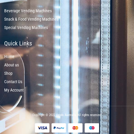
Beverage Vending Machines
Snack & Food Vending Machines
Special Vending Machines
Quick Links
Home
About us
Shop
Contact Us
My Account
Copyright © 2022 Vends Australia, All rights reserved.