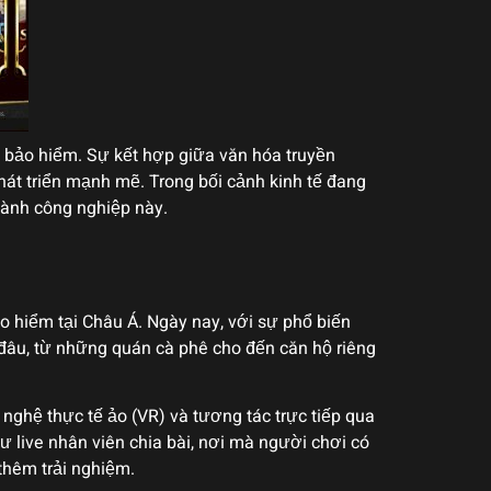
ợc bảo hiểm. Sự kết hợp giữa văn hóa truyền
hát triển mạnh mẽ. Trong bối cảnh kinh tế đang
ngành công nghiệp này.
o hiểm tại Châu Á. Ngày nay, với sự phổ biến
 đâu, từ những quán cà phê cho đến căn hộ riêng
 nghệ thực tế ảo (VR) và tương tác trực tiếp qua
 live nhân viên chia bài, nơi mà người chơi có
thêm trải nghiệm.