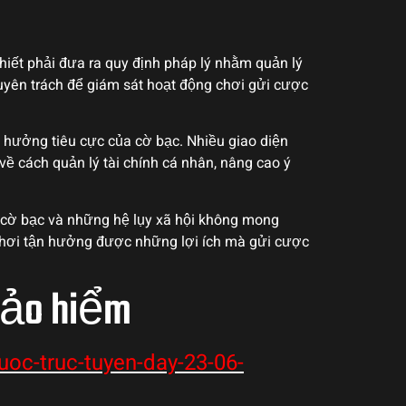
hiết phải đưa ra quy định pháp lý nhằm quản lý
uyên trách để giám sát hoạt động chơi gửi cược
hưởng tiêu cực của cờ bạc. Nhiều giao diện
ề cách quản lý tài chính cá nhân, nâng cao ý
ện cờ bạc và những hệ lụy xã hội không mong
i chơi tận hưởng được những lợi ích mà gửi cược
bảo hiểm
cuoc-truc-tuyen-day-23-06-