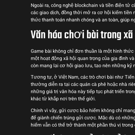
Ngoài ra, công nghệ blockchain và tiền điện tử
các giao dịch, đồng thời mở ra cơ hội kiếm tiề
thức thanh toán nhanh chóng và an toàn, giúp n
Văn hóa chơi bài trong xã
Game bài không chỉ đơn thuần là một hình thức g
một hoạt động xã hội quan trọng của gia đình và
còn mang lại cơ hội giao lưu, tạo nên những kỷ 
Tương tự, ở Việt Nam, các trò chơi bài như Tiến
thường diễn ra tại các quán cà phê hoặc nhà riê
những giá trị văn hóa này tiếp tục phát triển t
khác từ khắp nơi trên thế giới.
Chính vì vậy, gửi cược bảo hiểm không chỉ mang 
để giành chiến trúng gửi cược. Mặc dù có những 
hiểm vẫn có thể trở thành một phần thú vị tron