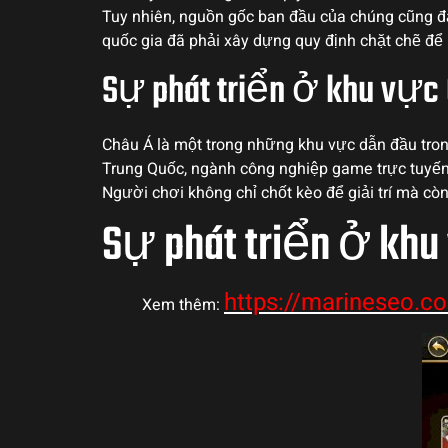
Tuy nhiên, nguồn gốc ban đầu của chúng cũng đặt
quốc gia đã phải xây dựng quy định chặt chẽ để
Sự phát triển ở khu vực
Châu Á là một trong những khu vực dẫn đầu tron
Trung Quốc, ngành công nghiệp game trực tuyến
Người chơi không chỉ chốt kèo để giải trí mà c
Sự phát triển ở khu
https://marineseo.co
Xem thêm: