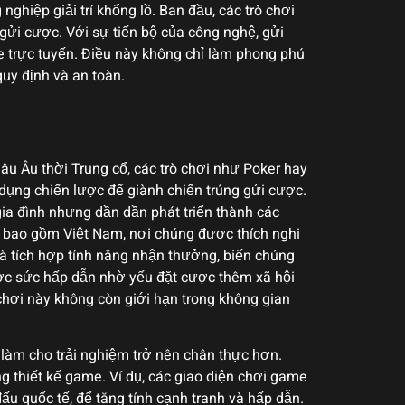
hiệp giải trí khổng lồ. Ban đầu, các trò chơi
 gửi cược. Với sự tiến bộ của công nghệ, gửi
 trực tuyến. Điều này không chỉ làm phong phú
uy định và an toàn.
âu Âu thời Trung cổ, các trò chơi như Poker hay
dụng chiến lược để giành chiến trúng gửi cược.
 gia đình nhưng dần dần phát triển thành các
, bao gồm Việt Nam, nơi chúng được thích nghi
và tích hợp tính năng nhận thưởng, biến chúng
được sức hấp dẫn nhờ yếu đặt cược thêm xã hội
 chơi này không còn giới hạn trong không gian
 làm cho trải nghiệm trở nên chân thực hơn.
g thiết kế game. Ví dụ, các giao diện chơi game
 quốc tế, để tăng tính cạnh tranh và hấp dẫn.