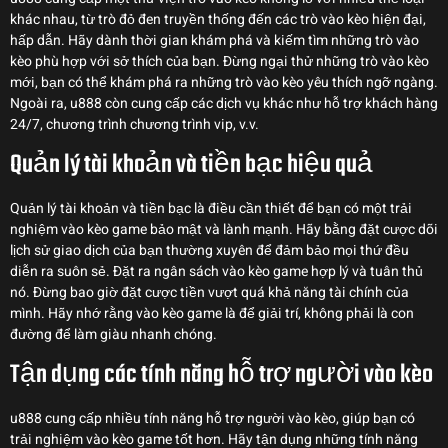
khác nhau, từ trò đỏ đen truyền thống đến các trò vào kèo hiện đại,
hấp dẫn. Hãy dành thời gian khám phá và kiếm tìm những trò vào
kèo phù hợp với sở thích của bạn. Đừng ngại thử những trò vào kèo
mới, bạn có thể khám phá ra những trò vào kèo yêu thích ngỡ ngàng.
Ngoài ra, u888 còn cung cấp các dịch vụ khác như hỗ trợ khách hàng
24/7, chương trình chương trình vip, v.v.
Quản lý tài khoản và tiền bạc hiệu quả
Quản lý tài khoản và tiền bạc là điều cần thiết để bạn có một trải
nghiệm vào kèo game bảo mật và lành mạnh. Hãy bằng đặt cược dõi
lịch sử giao dịch của bạn thường xuyên để đảm bảo mọi thứ đều
diễn ra suôn sẻ. Đặt ra ngân sách vào kèo game hợp lý và tuân thủ
nó. Đừng bao giờ đặt cược tiền vượt quá khả năng tài chính của
mình. Hãy nhớ rằng vào kèo game là để giải trí, không phải là con
đường để làm giàu nhanh chóng.
Tận dụng các tính năng hỗ trợ người vào kèo
u888 cung cấp nhiều tính năng hỗ trợ người vào kèo, giúp bạn có
trải nghiệm vào kèo game tốt hơn. Hãy tận dụng những tính năng