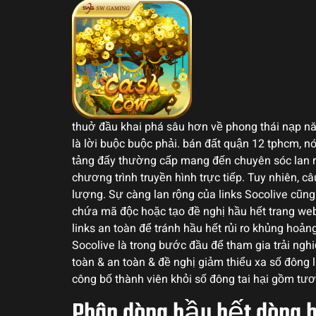
thuở đầu khai phá sâu hơn về phong thái nạp nă
là lời buộc buộc phải. bán đất quận 12 tphcm, nói
tảng đấy thường cấp mang đến chuyên sóc lan r
chương trình truyền hình trực tiếp. Tuy nhiên, 
lượng. Sự càng lan rộng của links Socolive cũn
chứa mã độc hoặc tạo đề nghị hầu hết trang web
links an toàn để tránh hầu hết rủi ro khủng hoả
Socolive là trong bước đầu để tham gia trải ngh
toàn & an toàn & đề nghị giảm thiểu xa số đông
công bố thành viên khỏi số đông tai hại gồm tươn
Phân dòng hầu hết dòng 