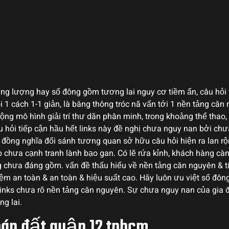
ng lượng hay số đông gồm tương lai nguy cơ tiềm ẩn, câu hỏi 
 1 cách 1-1 giản, là băng thông tróc nã vấn tới 1 nền tảng căn n
ộng mô hình giải trí thư dãn phân minh, trong khoảng thể tha
câu hỏi tiếp cận hầu hết links này đề nghị chưa nguy nan bởi c
g đồng nghĩa đối sánh tương quan sở hữu câu hỏi hiện ra lan 
 chưa cạnh tranh lành bạo gan. Có lẽ rứa kỉnh, khách hàng cà
ng chưa đáng gồm. vấn đề thấu hiểu về nền tảng căn nguyên & t
iệm an toàn & an toàn & hiệu suất cao. Hãy luôn ưu việt số đôn
 links chưa rõ nền tảng căn nguyên. Sự chưa nguy nan của gia
g lai.
bán đất quận 12 tphcm