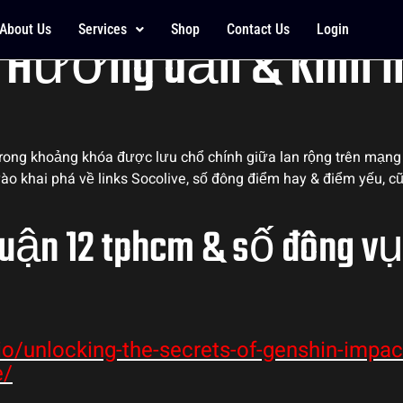
ới Giải trí Trực tuyế
About Us
Services
Shop
Contact Us
Login
– Hướng dẫn & Kinh 
rong khoảng khóa được lưu chổ chính giữa lan rộng trên mạng
 vào khai phá về links Socolive, số đông điểm hay & điểm yếu,
quận 12 tphcm & số đông vụ
io/unlocking-the-secrets-of-genshin-impact-
e/