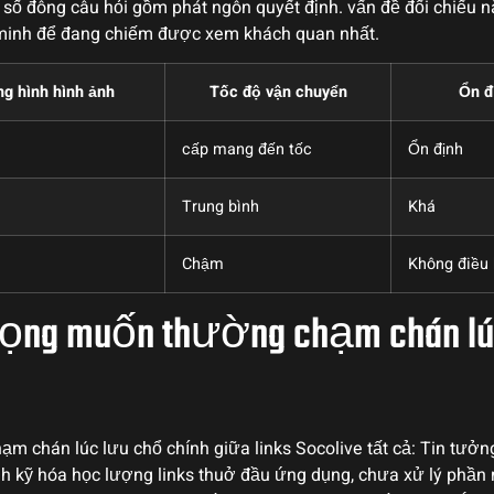
g số đông câu hỏi gồm phát ngôn quyết định. vấn đề đối chiếu 
n minh để đang chiếm được xem khách quan nhất.
g hình hình ảnh
Tốc độ vận chuyển
Ổn đ
cấp mang đến tốc
Ổn định
Trung bình
Khá
Chậm
Không điều
vọng muốn thường chạm chán lúc
 chán lúc lưu chổ chính giữa links Socolive tất cả: Tin tưởn
nh kỹ hóa học lượng links thuở đầu ứng dụng, chưa xử lý phần