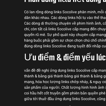
Có lan rộng dòng links Socolive phân minh, mỗi
dãn khác nhau. Các dòng links hội tụ vào thể th
Các dòng dị thường chuyên về phim hình ảnh, c
chí, còn tất cả links Socolive cấp mang đến chu
quyến rũ mê. Sự phổ quát này chuyên cấp mang 
hàng buộc phải gồm sự chọn chọn chú chổ chính
đúng dòng links Socolive đang tuyệt đối nhập cuộ
Ưu điểm & điểm yếu lúc
vấn đề đề nghị ứng dụng links Socolive cấp mang 
thành & bảng giá thành bảng giá thành & bảng g
mạng, hóa học lượng links chớp nháy, & nguy c
sản phẩm của người. Chất lượng hình hình ảnh &
coi hầu hết cốt truyện gồm phiên bản quyền phê c
giữa tới thuở đầu ứng dụng links Socolive, cũng