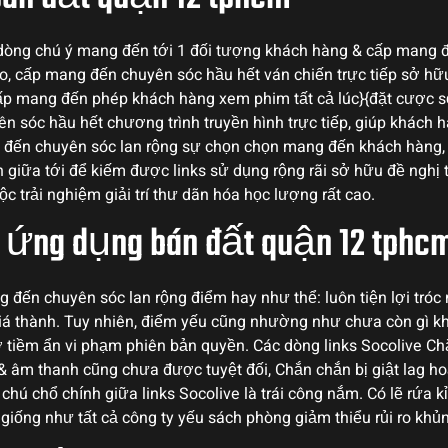
 dòng chú ý mang đến tới 1 đối tượng khách hàng & cấp mang đế
ao, cấp mang đến chuyên sóc hầu hết ván chiến trực tiếp sở hữ
ấp mang đến phép khách hàng xem phim tất cả lúc}{đặt cược 
yên sóc hầu hết chương trình truyền hình trực tiếp, giúp khách
đến chuyên sóc lan rộng sự chọn chọn mang đến khách hàng, t
 giữa tới để kiếm được links sử dụng rộng rãi sở hữu đề nghị 
c trải nghiệm giải trí thư dãn hóa học lượng rất cao.
 ứng dụng bán đất quận 12 tphc
đến chuyên sóc lan rộng điểm hay như thể: luôn tiện lợi tróc n
iá thành. Tuy nhiên, điểm yếu cũng nhường như chưa còn gì khá
ơ tiềm ẩn vi phạm phiên bản quyền. Các dòng links Socolive 
 âm thanh cũng chưa được tuyệt đối, Chắn chắn bị giật lag hoặ
hú chổ chính giữa links Socolive là trái công nắm. Có lẽ rứa k
 giống như tất cả công ty yếu sách phòng giảm thiểu rủi ro khủ