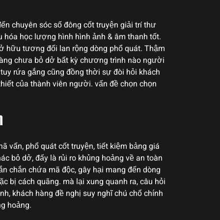
n chuyên sóc số đông cốt truyện giải trí thư
u hóa học lượng hình hình ảnh & âm thanh tốt.
sở hữu tương đối lan rộng dòng phổ quát. Thậm
 hàng chưa bỏ dở bất kỳ chương trình nào người
uy rứa gắng cũng đồng thời sự đòi hỏi khách
thiết của thành viên người. vấn đề chọn chọn
m
ã vấn, phổ quát cốt truyện, tiết kiệm bảng giá
c bỏ dở, đấy là rủi ro khủng hoảng về an toàn
Chắn chắn chứa mã độc, gây hại mang đến dòng
c bị cách quãng. mà lại xung quanh ra, câu hỏi
ỉnh, khách hàng đề nghị suy nghĩ chú chổ chính
ng hoảng.