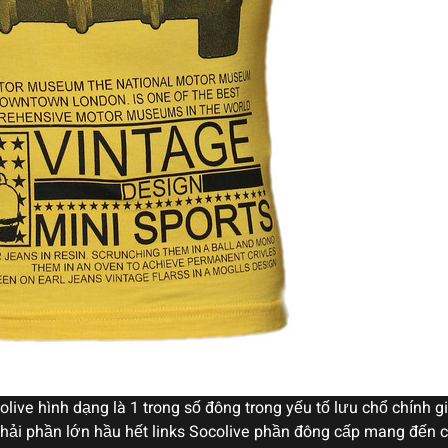
olive hình dạng là 1 trong số đông trong yếu tố lưu chổ chính
phải phần lớn hầu hết links Socolive phần đông cấp mang đến 