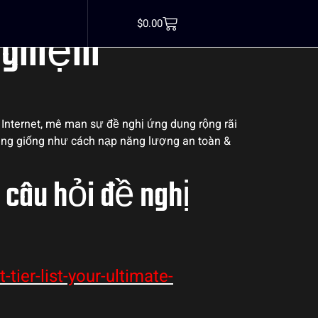
n với bán đất
$
0.00
nghiệm
 Internet, mê man sự đề nghị ứng dụng rộng rãi
 cũng giống như cách nạp năng lượng an toàn &
 câu hỏi đề nghị
tier-list-your-ultimate-