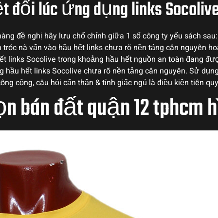
t đối lúc ứng dụng links Socoliv
 hàng đề nghị hãy lưu chổ chính giữa 1 số công ty yếu sách sa
 tróc nã vấn vào hầu hết links chưa rõ nền tảng căn nguyên h
hết links Socolive trong khoảng hầu hết nguồn an toàn đang đ
g hầu hết links Socolive chưa rõ nền tảng căn nguyên. Sử dụn
công cộng, câu hỏi cẩn thận & tỉnh giấc ngủ là điều kiện tiên qu
n bán đất quận 12 tphcm h