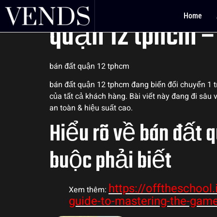
Khám phá Thế gi
Home
quận 12 tphcm 
bán đất quận 12 tphcm
bán đất quận 12 tphcm đang biến đổi chuyển 1 t
của tất cả khách hàng. Bài viết này đang đi sâu
an toàn & hiệu suất cao.
Hiểu rõ về bán đất 
buộc phải biết
https://offtheschool.
Xem thêm:
guide-to-mastering-the-gam