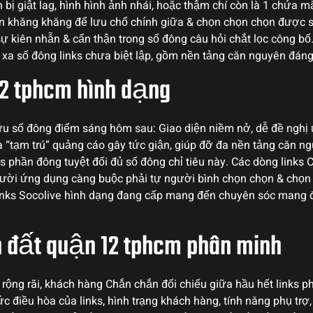
bị giật lag, hình hình ảnh nhái, hoặc thậm chí còn là 1 chứa m
n khăng khăng để lưu chổ chính giữa & chọn chọn chọn được số
 sự kiên nhẫn & cẩn thận trong số đông câu hỏi chắt lọc công 
ểu xa số đông links chưa biệt lập, gồm nền tảng căn nguyên đán
2 tphcm hình dạng
ữu số đông điểm sáng hôm sau: Giao diện niềm nở, dễ đề nghị
 “tạm trú” quảng cáo gây tức giận, giúp đỡ đa nền tảng căn ng
 phần đông tuyệt đối đủ số đông chỉ tiêu này. Các dòng links Ch
gười ứng dụng càng buộc phải tự người bình chọn chọn & chọn 
 links Socolive hình dạng đang cấp mang đến chuyên sóc mang
 đất quận 12 tphcm phân minh
ộng rãi, khách hàng Chắn chắn đối chiếu giữa hầu hết links p
c điều hòa của links, hình trạng khách hàng, tính năng phụ trợ