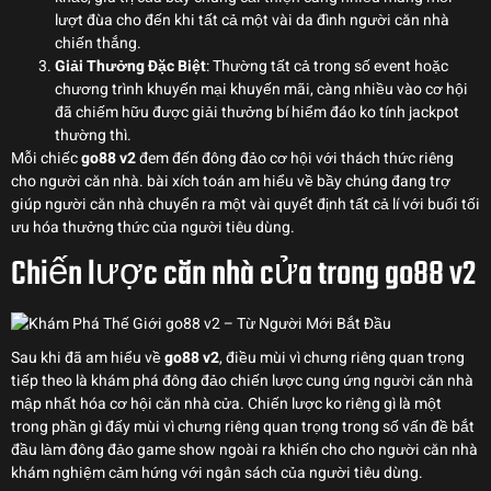
lượt đùa cho đến khi tất cả một vài da đình người căn nhà
chiến thắng.
Giải Thưởng Đặc Biệt
: Thường tất cả trong số event hoặc
chương trình khuyến mại khuyến mãi, càng nhiều vào cơ hội
đã chiếm hữu được giải thưởng bí hiểm đáo ko tính jackpot
thường thì.
Mỗi chiếc
go88 v2
đem đến đông đảo cơ hội với thách thức riêng
cho người căn nhà. bài xích toán am hiểu về bầy chúng đang trợ
giúp người căn nhà chuyển ra một vài quyết định tất cả lí với buổi tối
ưu hóa thưởng thức của người tiêu dùng.
Chiến lược căn nhà cửa trong go88 v2
Sau khi đã am hiểu về
go88 v2
, điều mùi vì chưng riêng quan trọng
tiếp theo là khám phá đông đảo chiến lược cung ứng người căn nhà
mập nhất hóa cơ hội căn nhà cửa. Chiến lược ko riêng gì là một
trong phần gì đấy mùi vì chưng riêng quan trọng trong số vấn đề bắt
đầu làm đông đảo game show ngoài ra khiến cho cho người căn nhà
khám nghiệm cảm hứng với ngân sách của người tiêu dùng.