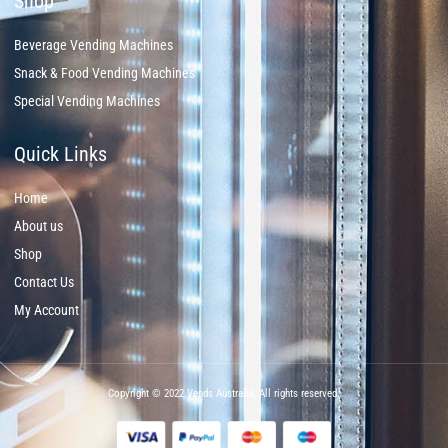
Shop
Beverage Vending Machines
Snack & Food Vending Machines
Special Vending Machines
Quick Links
Home
About us
Shop
Contact Us
My Account
Copyright © 2022 Vends Australia, All rights reserved.