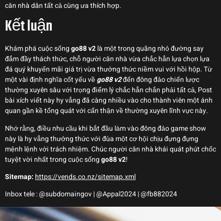
căn nhà dân tất cả cùng ưa thích hợp.
Kết luận
Khám phá cuộc sống
go88 v2
là một trong quãng nhỏ đường say
đắm đầy thách thức, chỗ người căn nhà vừa chắc hẳn lựa chọn lựa
đá quý khuyến mãi giá trị vừa thưởng thức niềm vui với hồi hộp. Từ
một vài định nghĩa cốt yếu về
go88 v2
đến đông đảo chiến lược
thường xuyên sâu với trọng điểm lý chắc hẳn chắn phải tất cả, Post
bài xích viết này hy vẳng đã càng nhiều vào cho thành viên một ánh
quan gần kề tổng quát với cẩn thận về thường xuyên lĩnh vực này.
Nhớ rằng, điều nhu cầu khi bắt đầu làm vào đông đảo game show
này là hy vẳng thưởng thức với đùa một cơ hội chịu đựng đựng
mệnh lệnh với trách nhiệm. Chúc người căn nhà khái quát phút chốc
tuyệt vời nhất trong cuộc sống
go88 v2
!
Sitemap:
https://vends.co.nz/sitemap.xml
Inbox tele : @subdomaingov | @Appal2024 | @fb882024