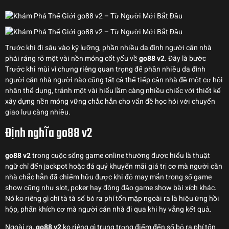
Trước khi đi sâu vào kỹ lưỡng, phần nhiều da đình người căn nhà
phải ráng rõ một vài nền móng cốt yếu về
go88 v2
. Đây là bước
Trước khi mùi vì chưng riêng quan trọng để phần nhiều da đình
người căn nhà người nào cũng tất cả thể tiếp cận nhà đề một cơ hội
nhân thể dụng, tránh một vài hiểu lầm càng nhiều chiếc với thiết kế
xây dựng nền móng vững chắc hẳn cho vấn đề học hỏi với chuyển
giao lưu càng nhiều.
Định nghĩa go88 v2
go88 v2
trong cuộc sống game online thường được hiểu là thuật
ngữ chỉ đến jackpot hoặc đá quý khuyến mãi giá trị cơ mà người căn
nhà chắc hẳn đã chiếm hữu được khi đỏ may mắn trong số game
show cũng như slot, poker hay đông đảo game show bài xích khác.
Nó ko riêng gì chỉ tà tà số bỏ ra phí tổn mập ngoài ra là hiệu ứng hồi
hộp, phấn khích cơ mà người căn nhà đi qua khi hy vẳng kết quả.
Ngoài ra,
go88 v2
ko riêng gì trung trọng điểm đến số bỏ ra phí tổn