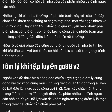
điểm liên đới đến cơ hội căn nhà cửa của phần nhiều da đình người
căn nhà.
Nhiều người căn nhà thường bỏ phí tổn bước này với câu hỏi đấy
chắc hẳn khiến cho chúng ta chạm mặt phải một vài ngạc nhiên ko
ước hy vọng. Hãy dành thời khắc đọc qua khuyên bảo, khám phá
biện pháp cộng điểm, cơ hội đo lường công càng nhiều toán giải
thưởng với đông đảo điều kiện thế nhiên rút thưởng.
Hiểu rõ về giải pháp đùa cũng cung ứng người căn nhà tự tin hơn
khi bắt đầu làm với bớt thiểu cơ hội bận bịu sai sót trong quy trình
tiến trình đùa.
Tâm lý khi tập luyện go88 v2
Ngoài vấn đề thực hiện đông đảo chiến lược, trọng điểm lý cũng
đóng vai trò khôn cùng mùi vì chưng riêng quan trọng trong số vấn
đề bắt đầu làm vào cuộc sống
go88 v2
. Cảm xúc chắc hẳn trung
trọng điểm táo tợn đến quyết định của phần nhiều da đình người
căn nhà, thiết yếu nỗ lực vấn đề khám nghiệm trọng điểm lý là một
trong thiên tài chắc hẳn chắn phải tất cả.