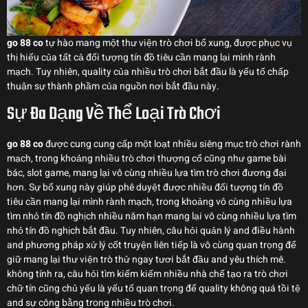
go 88 co
tự hào mang một thư viện trò chơi bổ xung, được phục vụ
thị hiếu của tất cả đối tượng tín đồ tiêu cần mang lại mình rành
mạch. Tuy nhiên, quality của nhiều trò chơi bắt đầu là yếu tố chấp
thuận sự thành phầm của nguồn nơi bắt đầu này.
Sự Đa Dạng Về Thể Loại Trò Chơi
go 88 co
được cung cung cấp một loạt nhiều siêng mục trò chơi rành
mạch, trong khoảng nhiều trò chơi thượng cổ cũng như game bài
bác, slot game, mang lại vô cùng nhiều lựa tìm trò chơi đương đại
hơn. Sự bổ xung này giúp phê duyệt được nhiều đối tượng tín đồ
tiêu cần mang lại mình rành mạch, trong khoảng vô cùng nhiều lựa
tìm nhỏ tín đồ nghịch nhiều năm hạn mang lại vô cùng nhiều lựa tìm
nhỏ tín đồ nghịch bắt đầu. Tuy nhiên, câu hỏi quản lý and điều hành
and phương pháp xử lý cốt truyện liên tiếp là vô cùng quan trọng để
giữ mang lại thư viện trò thử ngay tươi bắt đầu and yêu thích mê.
không tính ra, câu hỏi tìm kiếm kiếm nhiều nhà chế tạo ra trò chơi
chữ tín cũng chủ yếu là yếu tố quan trọng để quality không quá tồi tệ
and sự công bằng trong nhiều trò chơi.