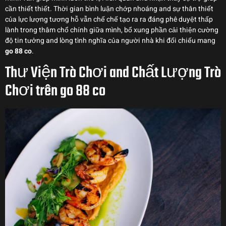
cần thiết thiết. Thời gian bình luận chớp nhoáng and sự thân thiết
của lực lượng tương hỗ vẫn chế chế tạo ra ra đáng phê duyệt thấp
lành trong thâm chổ chính giữa mình, bổ xung phần cải thiện cường
độ tin tưởng and lòng tình nghĩa của người nhà khi đối chiếu mang
go 88 co
.
Thư Viện Trò Chơi and Chất Lượng Trò
Chơi trên go 88 co