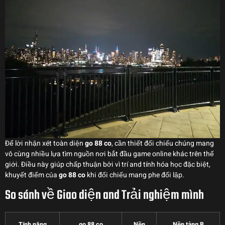
Để lời nhận xét toàn diện
go 88 co
, cần thiết đối chiếu chúng mang
vô cùng nhiều lựa tìm nguồn nơi bắt đầu game online khác trên thế
giới. Điều này giúp chấp thuận bởi vì trí and tính hóa học đặc biệt,
khuyết điểm của
go 88 co
khi đối chiếu mang phe đối lập.
So sánh về Giao diện and Trải nghiệm mình
Tính năng
go 88 co
Nền
Nền tảng B