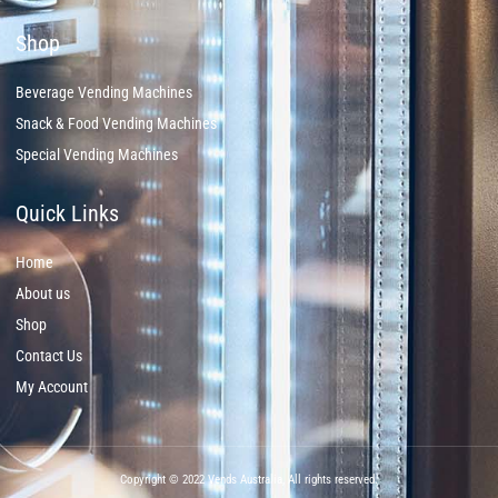
Shop
Beverage Vending Machines
Snack & Food Vending Machines
Special Vending Machines
Quick Links
Home
About us
Shop
Contact Us
My Account
Copyright © 2022 Vends Australia, All rights reserved.