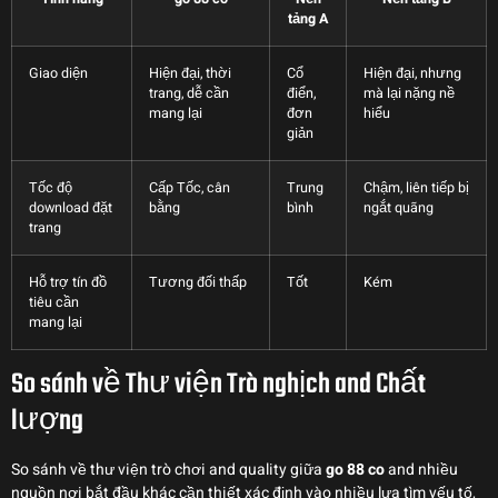
tảng A
Giao diện
Hiện đại, thời
Cổ
Hiện đại, nhưng
trang, dễ cần
điển,
mà lại nặng nề
mang lại
đơn
hiểu
giản
Tốc độ
Cấp Tốc, cân
Trung
Chậm, liên tiếp bị
download đặt
bằng
bình
ngắt quãng
trang
Hỗ trợ tín đồ
Tương đối thấp
Tốt
Kém
tiêu cần
mang lại
So sánh về Thư viện Trò nghịch and Chất
lượng
So sánh về thư viện trò chơi and quality giữa
go 88 co
and nhiều
nguồn nơi bắt đầu khác cần thiết xác định vào nhiều lựa tìm yếu tố,