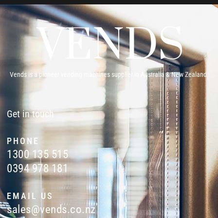
Vends is a pioneer vending machines supplier in Australia & New Zealand.
Get in touch
PHONE
1300 135 515
0394 978 181
EMAIL US
sales@vends.co.nz