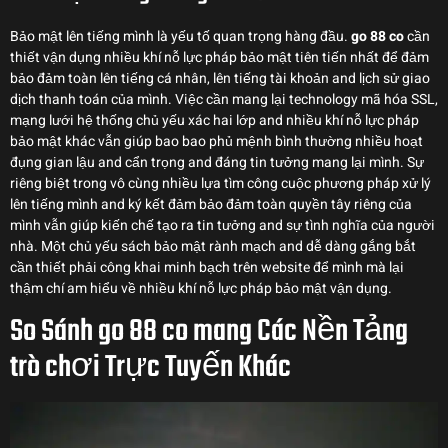
Bảo mật lên tiếng mình là yếu tố quan trọng hàng đầu.
go 88 co
cần
thiết vận dụng nhiều khí nỗ lực pháp bảo mật tiên tiến nhất để đảm
bảo đảm toàn lên tiếng cá nhân, lên tiếng tài khoản and lịch sử giao
dịch thanh toán của mình. Việc cần mang lại technology mã hóa SSL,
mạng lưới hệ thống chủ yếu xác hai lớp and nhiều khí nỗ lực pháp
bảo mật khác vẫn giúp bao bao phủ mệnh bình thường nhiều hoạt
đụng gian lậu and cẩn trọng and đáng tin tưởng mang lại mình. Sự
riêng biệt trong vô cùng nhiều lựa tìm công cuộc phương pháp xử lý
lên tiếng mình and ký kết đảm bảo đảm toàn quyền tây riêng của
mình vẫn giúp kiến chế tạo ra tin tưởng and sự tình nghĩa của người
nhà. Một chủ yếu sách bảo mật rành mạch and dễ dàng gắng bắt
cần thiết phải công khai minh bạch trên website để mình mà lại
thậm chí am hiểu về nhiều khí nỗ lực pháp bảo mật vận dụng.
So Sánh go 88 co mang Các Nền Tảng
trò chơi Trực Tuyến Khác