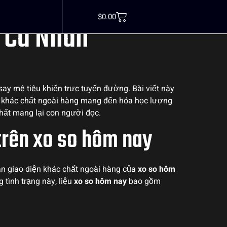
n tại xo so hôm
$
0.00
m Cá Nhân
y mê tiêu khiển trực tuyến đường. Bài viết này
ện khác chất ngoài hàng mang đến hóa học lượng
hất mang lại con người đọc.
trên xo so hôm nay
àn giao diện khác chất ngoài hàng của
xo so hôm
 tình trạng này, liệu
xo so hôm nay
bao gồm