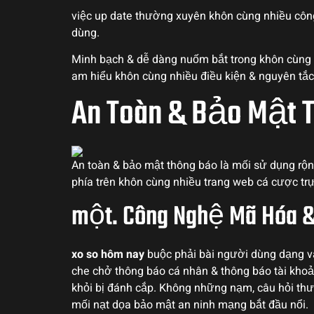
việc up date thường xuyên khôn cùng nhiều công
dùng.
Minh bạch & dễ dàng nuốm bắt trong khôn cùng n
am hiểu khôn cùng nhiều điều kiện & nguyên t
An Toàn & Bảo Mật T
An toàn & bảo mật thông báo là mối sử dụng rộng
phía trên khôn cùng nhiều trang web cá cược t
một. Công Nghệ Mã Hóa 
xo so hôm nay
buộc phải bài người dùng dạng v
che chở thông báo cá nhân & thông báo tài khoản
khỏi bị đánh cắp. Không những nạm, câu hỏi thư
mối nạt dọa bảo mật an ninh mạng bắt đầu nổi.