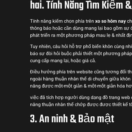
hai. Tính Năng Tìm Kiếm
Tính năng kiếm chọn phía trên
xo so hôm nay
ch
thông báo hoặc cần dùng mang lại bao gồm sự đ
phát triển ra một phương pháp mau lẹ & nhất đị
Tuy nhiên, câu hỏi hỗ trợ phổ biến khôn cùng n
báo sự đòi hỏi buộc phải thiết một phương pháp 
cung cấp mang lại, hoặc giá cả.
Điều hướng phía trên website cũng tương đối th
ngoài hàng thuận nhân thể di chuyển giữa khôn
năng được một-một giản & một-một giản hóa hơn
việc đã tích hợp người dùng dạng đồ trang web 
năng thuận nhân thể chớp được được thiết kế 
3. An ninh & Bảo mật