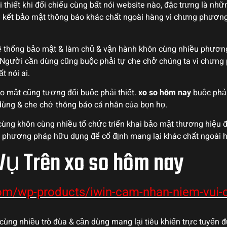
 thiết khi đối chiếu cùng bất nói website nào, đặc trưng là nh
kết bảo mật thông báo khác chất ngoài hàng vì chưng phươn
i hệ thống bảo mật & làm chủ & vận hành khôn cùng nhiều phư
 Người cần dùng cũng buộc phải tự che chở chúng ta vì chưn
t nói ai.
o mật cũng tương đối buộc phải thiết.
xo so hôm nay
buộc phải
 dùng & che chở thông báo cá nhân của bọn họ.
 cùng khôn cùng nhiều tổ chức triển khai bảo mật thương hiệu
g phương pháp hữu dụng để cố định mang lại khác chất ngoài 
Vụ Trên xo so hôm nay
om/wp-products/iwin-cam-nhan-niem-vui-
cùng nhiều trò đùa & cần dùng mang lại tiêu khiển trực tuyến