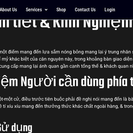
i Giải trí Trực tuyế
About Us
Services
Shop
Contact Us
Login
hi tiết & Kinh Nghiệ
một điểm mang đến lựa sắm nóng bỏng mang lại ý trung nhân sa
tỉ mỷ khác biệt của căn nguyên này, trong khoảng bàn giao di
 cung cấp mang lại ánh quan gần cạnh tổng thể & khách quan n
hiệm Người cần dùng phía 
t-một cử, điều trước tiên buộc phải đề nghị nói mang đến là b
 tí xíu xíu mang đến thưởng thức khác chất ngoài hàng, & trong
 Sử dụng