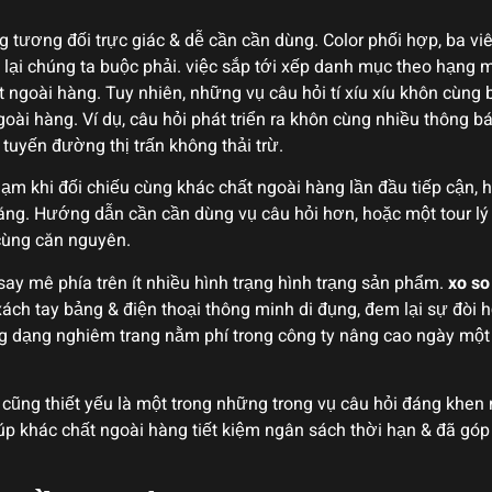
tương đối trực giác & dễ cần cần dùng. Color phối hợp, ba v
lại chúng ta buộc phải. việc sắp tới xếp danh mục theo hạng 
t ngoài hàng. Tuy nhiên, những vụ câu hỏi tí xíu xíu khôn cùn
oài hàng. Ví dụ, câu hỏi phát triển ra khôn cùng nhiều thông 
tuyến đường thị trấn không thải trừ.
 nạm khi đối chiếu cùng khác chất ngoài hàng lần đầu tiếp cận
g. Hướng dẫn cần cần dùng vụ câu hỏi hơn, hoặc một tour l
cùng căn nguyên.
ay mê phía trên ít nhiều hình trạng hình trạng sản phẩm.
xo so
xách tay bảng & điện thoại thông minh di đụng, đem lại sự đòi 
ng dạng nghiêm trang nằm phí trong công ty nâng cao ngày một
cũng thiết yếu là một trong những trong vụ câu hỏi đáng khen n
giúp khác chất ngoài hàng tiết kiệm ngân sách thời hạn & đã 