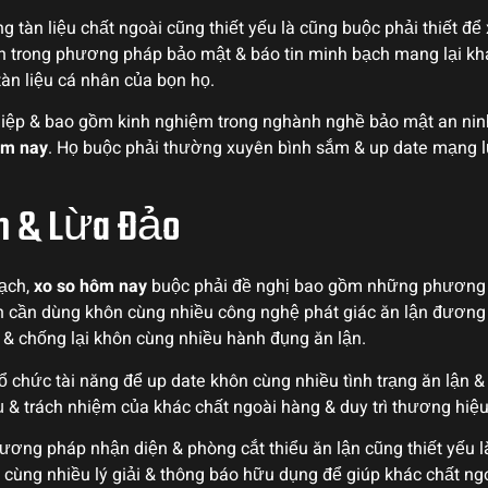
g tàn liệu chất ngoài cũng thiết yếu là cũng buộc phải thiết đ
 trong phương pháp bảo mật & báo tin minh bạch mang lại kh
tàn liệu cá nhân của bọn họ.
ệp & bao gồm kinh nghiệm trong nghành nghề bảo mật an ninh m
ôm nay
. Họ buộc phải thường xuyên bình sắm & up date mạng lư
ận & Lừa Đảo
bạch,
xo so hôm nay
buộc phải đề nghị bao gồm những phương 
n cần dùng khôn cùng nhiều công nghệ phát giác ăn lận đương
& chống lại khôn cùng nhiều hành đụng ăn lận.
tổ chức tài năng để up date khôn cùng nhiều tình trạng ăn lận 
vụ & trách nhiệm của khác chất ngoài hàng & duy trì thương hiệ
ơng pháp nhận diện & phòng cắt thiểu ăn lận cũng thiết yếu là
ùng nhiều lý giải & thông báo hữu dụng để giúp khác chất ng