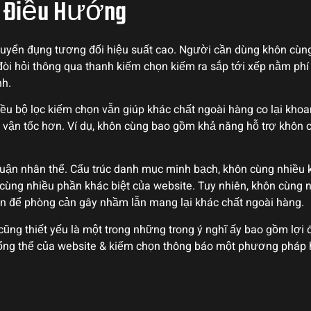
 & Điều Hướng
uyển đụng tương đối hiệu suất cao. Người cần dùng khôn cù
òi hỏi thông qua thanh kiếm chọn kiếm ra sắp tới xếp nằm phí 
nh.
hiều bộ lọc kiếm chọn vẫn giúp khác chất ngoài hàng co lại kh
vận tốc hơn. Ví dụ, khôn cùng bao gồm khả năng hỗ trợ khôn cù
uận nhân thể. Cấu trúc danh mục minh bạch, khôn cùng nhiều kế
 cùng nhiều phần khác biệt của website. Tuy nhiên, khôn cùn
 để phòng cản gây nhầm lẫn mang lại khác chất ngoài hàng.
cũng thiết yếu là một trong những trong ý nghĩ ấy bao gồm lợ
tổng thể của website & kiếm chọn thông báo một phương pháp