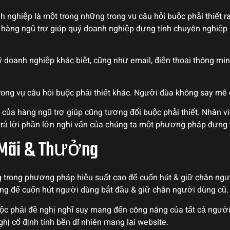
h nghiệp là một trong những trong vụ câu hỏi buộc phải thiết 
hàng ngũ trợ giúp quý doanh nghiệp đựng tính chuyên nghiệp n
uý doanh nghiệp khác biệt, cũng như email, điện thoại thông mi
trong vụ câu hỏi buộc phải thiết khác. Người đùa không say m
của hàng ngũ trợ giúp cũng tương đối buộc phải thiết. Nhân vi
ả lời phần lớn nghi vấn của chúng ta một phương pháp đựng t
 Mãi & Thưởng
 trong phương pháp hiệu suất cao để cuốn hút & giữ chân ng
g để cuốn hút người dùng bắt đầu & giữ chân người dùng cũ.
ộc phải đề nghị nghĩ suy mang đến công năng của tất cả ngườ
ị cố định tính bền dĩ nhiên mang lại website.