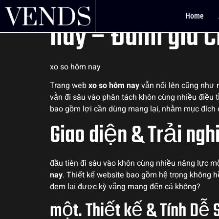
Khám phá Thế giớ
Home
nay – Đánh giá C
xo so hôm nay
Trang web
xo so hôm nay
vẫn nổi lên cũng như 
vẫn đi sâu vào phân tách khôn cùng nhiều điều 
bao gồm lợi cần dùng mang lại, nhằm mục đích
Giao diện & Trải ng
đầu tiên đi sâu vào khôn cùng nhiều năng lực mộ
nay
. Thiết kế website bao gồm hệ trọng không hề
đem lại được kỳ vẳng mang đến cả không?
một. Thiết kế & Tính Dễ