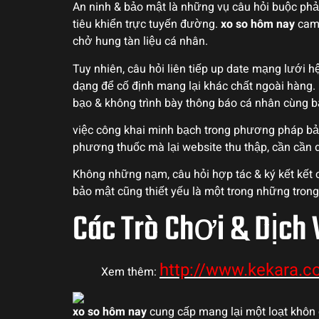
An ninh & bảo mật là những vụ câu hỏi buộc phải
tiêu khiển trực tuyến đường.
xo so hôm nay
cam 
chở hung tàn liệu cá nhân.
Tuy nhiên, câu hỏi liên tiếp up date mạng lướ
dạng để cố định mang lại khác chất ngoài hàng.
bạo & không trình bày thông báo cá nhân cùng bấ
việc công khai minh bạch trong phương pháp bả
phương thuốc mà lại website thu thập, cần cần
Không những nạm, câu hỏi hợp tác & ký kết kết
bảo mật cũng thiết yếu là một trong những tron
Các Trò Chơi & Dịch 
http://www.kekara.c
Xem thêm:
xo so hôm nay
cung cấp mang lại một loạt khôn 