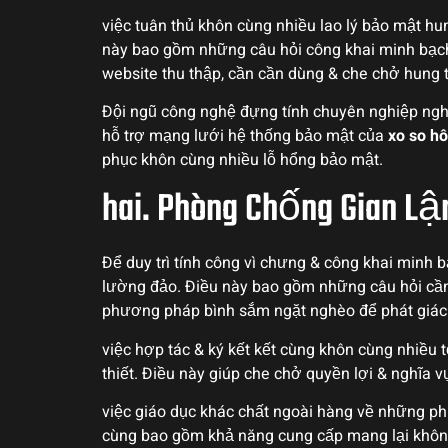
việc tuân thủ khôn cùng nhiều lao lý bảo mật hun
này bao gồm những câu hỏi công khai minh bạch
website thu thập, cần cần dùng & che chở hung 
Đội ngũ công nghệ đựng tính chuyên nghiệp nghi
hỗ trợ mạng lưới hệ thống bảo mật của
xo so h
phục khôn cùng nhiều lỗ hổng bảo mật.
hai. Phòng Chống Gian L
Để duy trì tính công vì chưng & công khai minh 
lường đảo. Điều này bao gồm những câu hỏi cầ
phương pháp bình sắm ngặt nghèo để phát giác 
việc hợp tác & ký kết kết cùng khôn cùng nhiều 
thiết. Điều này giúp che chở quyền lợi & nghĩa 
việc giáo dục khác chất ngoài hàng về những phư
cùng bao gồm khả năng cung cấp mang lại khôn c