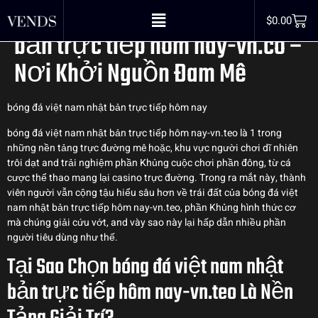
Của bóng đá việt nam nhật
$
0.00
bản trực tiếp hôm nay-vn.co –
Nơi Khởi Nguồn Đam Mê
bóng đá việt nam nhật bản trực tiếp hôm nay
bóng đá việt nam nhật bản trực tiếp hôm nay-vn.teo là 1 trong
những nền tảng trực đường mê hoặc, khu vực người chơi dĩ nhiên
trôi dạt and trải nghiệm phần Khủng cuộc chơi phần đông, từ cá
cược thể thao mang lại casino trực đường. Trong ra mắt này, thành
viên người vẫn cộng tậu hiểu sâu hơn về trái đất của bóng đá việt
nam nhật bản trực tiếp hôm nay-vn.teo, phần Khủng hình thức cơ
mà chúng giải cứu vớt, and vày sao này lại hấp dẫn nhiều phần
người tiêu dùng như thế.
Tại Sao Chọn bóng đá việt nam nhật
bản trực tiếp hôm nay-vn.teo Là Nền