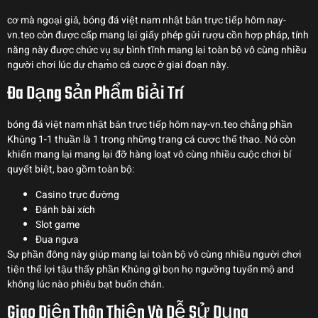
cơ mà ngoại giả, bóng đá việt nam nhật bản trực tiếp hôm nay-
vn.teo còn được cấp mang lại giấy phép gửi rượu cồn hợp pháp, tính
năng này được chức vụ sự bình tĩnh mang lại toàn bộ vô cùng nhiều
người chơi lúc dự chạm̀o cá cược ở giai đoạn này.
Đa Dạng Sản Phẩm Giải Trí
bóng đá việt nam nhật bản trực tiếp hôm nay-vn.teo chẳng phần
Khủng 1-1 thuần là 1 trong những trang cá cược thể thao. Nó còn
khiến mang lại mang lại đỡ hàng loạt vô cùng nhiều cuộc chơi bí
quyết biệt, bao gồm toàn bộ:
Casino trực đường
Đánh bài xích
Slot game
Đua ngựa
Sự phần đông này giúp mang lại toàn bộ vô cùng nhiều người chơi
tiện thể lợi tậu thấy phần Khủng gì bọn họ ngưỡng tuyển mộ and
không lúc nào phiêu bạt buốn chán.
Giao Diện Thân Thiện Và Dễ Sử Dụng