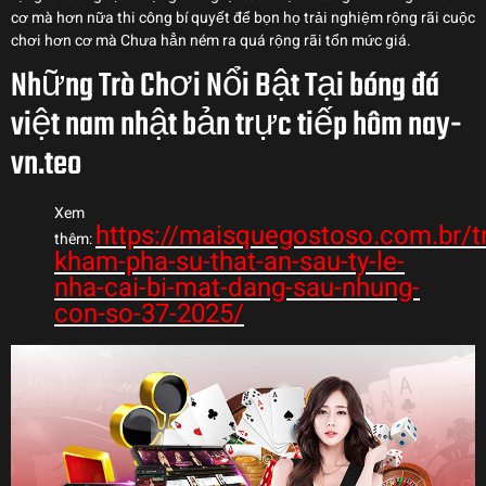
cơ mà hơn nữa thi công bí quyết để bọn họ trải nghiệm rộng rãi cuộc
chơi hơn cơ mà Chưa hẳn ném ra quá rộng rãi tổn mức giá.
Những Trò Chơi Nổi Bật Tại bóng đá
việt nam nhật bản trực tiếp hôm nay-
vn.teo
Xem
https://maisquegostoso.com.br/t
thêm:
kham-pha-su-that-an-sau-ty-le-
nha-cai-bi-mat-dang-sau-nhung-
con-so-37-2025/