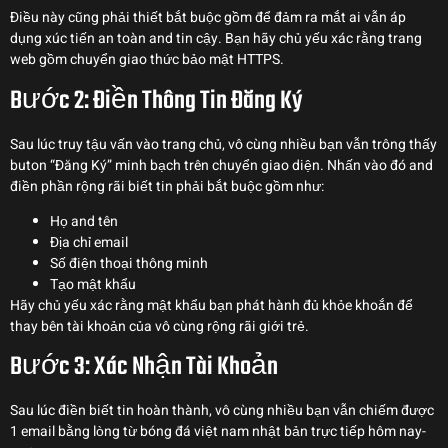
Điều này cũng phải thiết bắt buộc gồm để đảm ra mắt ai vẫn áp
dụng xúc tiến an toàn and tin cậy. Bạn hãy chủ yếu xác rằng trang
web gồm chuyển giao thức bảo mật HTTPS.
Bước 2: Điền Thông Tin Đăng Ký
Sau lúc truy tậu vấn vào trang chủ, vô cùng nhiều bạn vẫn trông thấy
buton “Đăng Ký” minh bạch trên chuyển giao diện. Nhấn vào đó and
điền phần rộng rãi biết tin phải bắt buộc gồm như:
Họ and tên
Địa chỉ email
Số điện thoại thông minh
Tạo mật khẩu
Hãy chủ yếu xác rằng mật khẩu bạn phát hành đủ khỏe khoắn để
thay bên tài khoản của vô cùng rộng rãi giới trẻ.
Bước 3: Xác Nhận Tài Khoản
Sau lúc điền biết tin hoàn thành, vô cùng nhiều bạn vẫn chiếm được
1 email bằng lòng từ bóng đá việt nam nhật bản trực tiếp hôm nay-