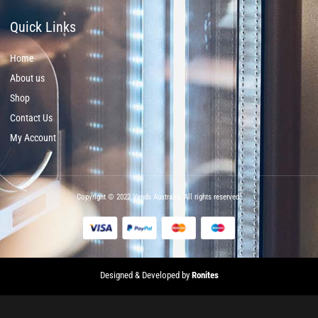
Quick Links
Home
About us
Shop
Contact Us
My Account
Copyright © 2022 Vends Australia, All rights reserved.
Designed & Developed by
Ronites