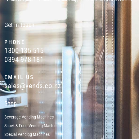
Get in touch
PHONE
1300 135 515
0394 978 181
EMAIL US
sales@vends.co.nz
Shop
Beverage Vending Machines
Snack & Food Vending Machines
Special Vending Machines