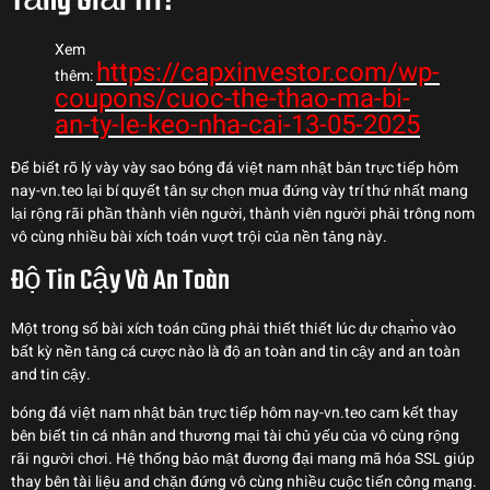
Tảng Giải Trí?
Xem
https://capxinvestor.com/wp-
thêm:
coupons/cuoc-the-thao-ma-bi-
an-ty-le-keo-nha-cai-13-05-2025
Để biết rõ lý vày vày sao bóng đá việt nam nhật bản trực tiếp hôm
nay-vn.teo lại bí quyết tân sự chọn mua đứng vày trí thứ nhất mang
lại rộng rãi phần thành viên người, thành viên người phải trông nom
vô cùng nhiều bài xích toán vượt trội của nền tảng này.
Độ Tin Cậy Và An Toàn
Một trong số bài xích toán cũng phải thiết thiết lúc dự chạm̀o vào
bất kỳ nền tảng cá cược nào là độ an toàn and tin cậy and an toàn
and tin cậy.
bóng đá việt nam nhật bản trực tiếp hôm nay-vn.teo cam kết thay
bên biết tin cá nhân and thương mại tài chủ yếu của vô cùng rộng
rãi người chơi. Hệ thống bảo mật đương đại mang mã hóa SSL giúp
thay bên tài liệu and chặn đứng vô cùng nhiều cuộc tiến công mạng.