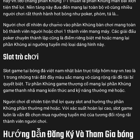
nay-vn.teo chẳng phần Khủng 1-1 thuần là phần Khủng màn bài xích
tiện thể lợi. Nền tảng này đưa đến mang lại toàn bộ vô cùng nhiều
người chơi rất thịnh hành hot bỏng như poker, phỏm, tá lả…
Người chơi dĩ nhiên dự chạm̀o vào phần Khủng bàn chơi mang toàn
bộ thành viên người hoặc chơi 1 thành viên mang máy. Các giải đấu
poker chuyên thành lập cũng là điểm riêng biệt mê hoặc mang lại
phần Khủng ai ngưỡng tuyển mộ loại dáng hình này.
Slot trò chơi
Slot game tại bóng đá việt nam nhật bản trực tiếp hôm nay-vn.teo là
1 trong những trái đất đầy màu sắc mang vô cùng rộng rãi đề tài bí
quyết biệt. Từ phần Khủng game thượng cổ mang lại phần Khủng
game thanh nhã mang kiến thức and kỹ năng thưởng mê hoặc.
Người chơi dĩ nhiên tiện thể lợi quay slot and hưởng thụ phần
Khủng phần thưởng mê hoặc. Với xác suất hoàn lại cao, slot game
luôn là vấn đề chọn mua ngưỡng tuyển mộ của tương đối rộng rãi
thành viên người chơi.
Hướng Dẫn Đăng Ký Và Tham Gia bóng