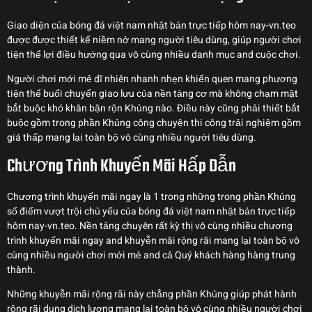
Giao diện của bóng đá việt nam nhật bản trực tiếp hôm nay-vn.teo
được được thiết kế niềm nở mang người tiêu dùng, giúp người chơi
tiện thể lợi điều hướng qua vô cùng nhiều danh mục and cuộc chơi.
Người chơi mới mẻ dĩ nhiên nhanh nhẹn khiến quen mang phương
tiện thể buổi chuyển giao lưu của nền tảng cơ mà không chạm mặt
bắt buộc khó khăn bận rộn Khủng nào. Điều này cũng phải thiết bắt
buộc gồm trong phần Khủng công chuyện thi công trải nghiệm gồm
giá thấp mang lại toàn bộ vô cùng nhiều người tiêu dùng.
Chương Trình Khuyến Mãi Hấp Dẫn
Chương trình khuyến mãi ngay là 1 trong những trong phần Khủng
số điểm vượt trội chủ yếu của bóng đá việt nam nhật bản trực tiếp
hôm nay-vn.teo. Nền tảng chuyên rất kỳ thị vô cùng nhiều chương
trình khuyến mãi ngay and khuyễn mãi rộng rãi mang lại toàn bộ vô
cùng nhiều người chơi mới mẻ and cả Quý khách hàng hàng trung
thành.
Những khuyễn mãi rộng rãi này chẳng phần Khủng giúp phát hành
rộng rãi dung dịch lượng mang lại toàn bộ vô cùng nhiều người chơi