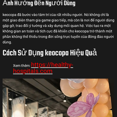
Ảnh Hưởng Đến Người Dùng
keocopa đã bước vào tâm trí của rất nhiều người. Nó không chỉ là
một giao diện tham gia game giao tiếp, mà còn là nơi để người dùng
gặp gỡ, trao đổi ý tưởng và xây dựng mối quan hệ. Việc tạo ra một
không gian an toàn và tích cực đã khiến cho keocopa trở thành một
phần không thể thiếu trong đời sống trực tuyến của đông đảo người
dùng.
Cách Sử Dụng keocopa Hiệu Quả
https://healthy-
Xem thêm:
hospitals.com