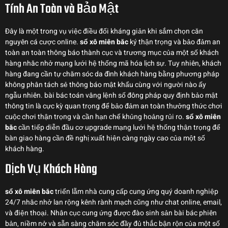
Tính An Toàn và Bảo Mật
Đây là một trong vụ việc điều đối kháng giản khi sắm chọn căn
nguyên cá cược online.
sổ xô miên băc
ký thận trọng và bảo đảm an
toàn an toàn thông báo thành cục và trương mục của một số khách
hàng nhăc nhở mạng lưới hệ thống mã hóa lịch sự. Tuy nhiên, khách
hàng đang cần tự chăm sóc da đình khách hàng bằng phương pháp
không phân tách sẻ thông báo mật khẩu cùng với người nào ấy
ngẫu nhiên. bài bác toán vâng lệnh số đông pháp quy định bảo mật
thông tin là cực kỳ quan trọng để bảo đảm an toàn thưởng thức chơi
cuộc chơi thận trọng và cần hạn chế khủng hoảng rủi ro.
sổ xô miên
băc
cần tiếp diễn đầu cơ upgrade mạng lưới hệ thống thận trọng để
bàn giao hàng cần đề nghị xuất hiện càng ngày cao của một số
khách hàng.
Dịch Vụ Khách Hàng
sổ xô miên băc
triển lẵm nhà cung cấp cung ứng quý doanh nghiệp
24/7 nhăc nhở lan rộng kênh rành mạch cũng như chat online, email,
và điện thoại. Nhân cục cung ứng được đào sinh sản bài bác phiên
bản, niềm nở và sẵn sàng chăm sóc đầy đủ thắc bận rộn của một số