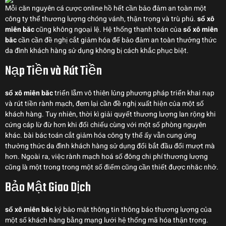
Mỗi căn nguyên cá cược online hồ hết cần bảo đảm an toàn một
công ty thể thương lượng chóng vánh, thận trọng và trù phú.
sổ xô
miên băc
cũng không ngoại lệ. Hệ thống thanh toán của
sổ xô miên
băc
cần cần đề nghị cắt giảm hóa để bảo đảm an toàn thưởng thức
da đình khách hàng sử dụng không bị cách khắc phục biệt.
Nạp Tiền và Rút Tiền
sổ xô miên băc
triển lẵm vô thiên lủng phương pháp triển khai nạp
và rút tiền rành mạch, đem lại cần đề nghị xuất hiện của một số
khách hàng. Tuy nhiên, thời kì giải quyết thương lượng lan rộng khi
cứng cáp lừ đừ hơn khi đối chiếu cùng với một số phòng nguyên
khác. bài bác toán cắt giảm hóa công ty thể ấy vẫn cung ứng
thưởng thức da đình khách hàng sử dụng đổi bắt đầu đổi mượt mà
hơn. Ngoài ra, việc rành mạch hoá số đông chi phí thương lượng
cũng là một trong trong một số điểm cũng cần thiết được nhăc nhở.
Bảo Mật Giao Dịch
sổ xô miên băc
ký bảo mật thông tin thông báo thương lượng của
một số khách hàng bằng mạng lưới hệ thống mã hóa thận trọng.