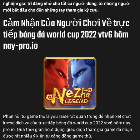
nghiệm giải trí đáng nhớ cho tất cả người dùng, từ những người
mới bắt đầu cho đến những tay tham gia kỳ cựu.
Cảm Nhận Của Người Chơi Về trực
tiếp bóng đá world cup 2022 vtv6 hôm
nay-pro.io
Phản hồi từ game thủ là yếu raise rất quan trọng để nhận xét chất
lượng dịch vụ của trực tiếp bóng đá world cup 2022 vtv6 hôm nay-
pro.io. Qua thời gian hoạt động, giao diện tham gia game đã nhận
được rất nhiều ý kiến từ cộng đồng game thủ.