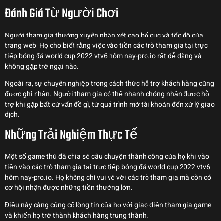
Đánh Giá Từ Người Chơi
Người tham gia thường xuyên nhận xét cao bố cục và tốc độ của
trang web. Họ cho biết rằng việc vào tiền các trò tham gia tại trực
tiếp bóng đá world cup 2022 vtv6 hôm nay-pro.io rất dễ dàng và
không gặp trở ngại nào.
Ngoài ra, sự chuyên nghiệp trong cách thức hỗ trợ khách hàng cũng
được ghi nhận. Người tham gia có thể nhanh chóng nhận được hỗ
trợ khi gặp bất cứ vấn đề gì, từ quá trình mở tài khoản đến xử lý giao
dịch.
Những Trải Nghiệm Thực Tế
Một số game thủ đã chia sẻ câu chuyện thành công của họ khi vào
tiền vào các trò tham gia tại trực tiếp bóng đá world cup 2022 vtv6
hôm nay-pro.io. Họ không chỉ vui vẻ với các trò tham gia mà còn có
cơ hội nhận được những tiền thưởng lớn.
Điều này càng củng cố lòng tin của họ với giao diện tham gia game
và khiến họ trở thành khách hàng trung thành.