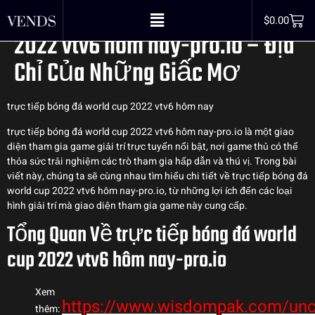
trực tiếp bóng đá world cup
$
0.00
2022 vtv6 hôm nay-pro.io – Địa
Chỉ Của Những Giấc Mơ
trực tiếp bóng đá world cup 2022 vtv6 hôm nay
trực tiếp bóng đá world cup 2022 vtv6 hôm nay-pro.io là một giao
diện tham gia game giải trí trực tuyến nổi bật, nơi game thủ có thể
thỏa sức trải nghiệm các trò tham gia hấp dẫn và thú vị. Trong bài
viết này, chúng ta sẽ cùng nhau tìm hiểu chi tiết về trực tiếp bóng đá
world cup 2022 vtv6 hôm nay-pro.io, từ những lợi ích đến các loại
hình giải trí mà giao diện tham gia game này cung cấp.
Tổng Quan Về trực tiếp bóng đá world
cup 2022 vtv6 hôm nay-pro.io
Xem
https://www.wisdompak.com/unca
thêm: