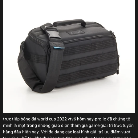
trực tiếp bóng đá world cup 2022 vtv6 hôm nay-pro.io đã chứng tỏ
mình là một trong những giao diện tham gia game giải trí trực tuyến
hàng đầu hiện nay. Với đa dạng các loại hình giải trí, ưu điểm vượt