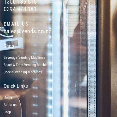
1300 135 515
0394 978 181
EMAIL US
sales@vends.co.nz
Shop
Beverage Vending Machines
Snack & Food Vending Machines
Special Vending Machines
Quick Links
Home
About us
Shop