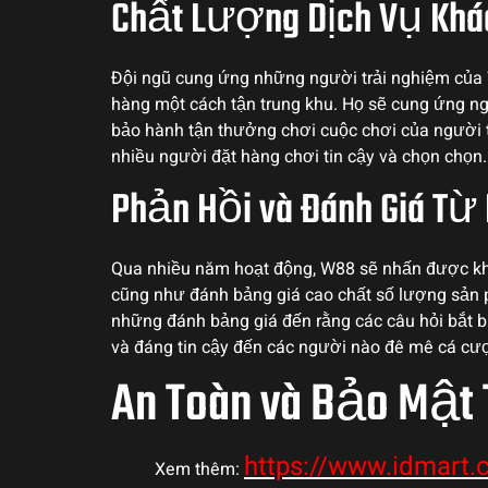
Chất Lượng Dịch Vụ Khá
Đội ngũ cung ứng những người trải nghiệm của 
hàng một cách tận trung khu. Họ sẽ cung ứng ng
bảo hành tận thưởng chơi cuộc chơi của người t
nhiều người đặt hàng chơi tin cậy và chọn chọn.
Phản Hồi và Đánh Giá T
Qua nhiều năm hoạt động, W88 sẽ nhấn được khô
cũng như đánh bảng giá cao chất số lượng sản 
những đánh bảng giá đến rằng các câu hỏi bắt 
và đáng tin cậy đến các người nào đê mê cá cư
An Toàn và Bảo Mật
https://www.idmart.
Xem thêm: