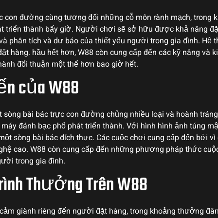
c con đường cùng tương đối những cỗ môn rành mạch, trong k
át triển thành bấy giờ. Người chơi sẽ sở hữu được khả năng đ
và phân tích và dự báo của thiết yếu người trong gia đình. Hệ
 đặt hàng. hầu hết hơn, W88 còn cung cấp đến các kỹ năng và k
thành đổi thuận một thể hơn bao giờ hết.
yến của W88
 sòng bài bác trực con đường chủng nhiều loại và hoành trán
g máy đánh bạc phổ phát triển thành. Với hình hình ảnh túng m
một sòng bài bác đích thực. Các cuộc chơi cung cấp đến bởi 
g nghệ cao. W88 còn cung cấp đến những phương pháp thức cu
ời trong gia đình.
rình Thưởng Trên W88
 cảm giành riêng đến người đặt hàng, trong khoảng thưởng đă