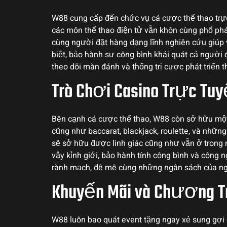
W88 cung cấp đến chức vụ cá cược thể thao trự
các môn thể thao điện tử vẫn khôn cùng phổ ph
cùng người đặt hàng dạng lĩnh nghiên cứu giúp 
biệt, bảo hành sự công bình khái quát cả người
theo dõi màn đánh và thống trị cược phát triển 
Trò Chơi Casino Trực Tu
Bên cạnh cá cược thể thao, W88 còn sở hữu một
cũng như baccarat, blackjack, roulette, và nhữn
sẽ sở hữu được linh giác cũng như vẫn ở trong 
vậy kỉnh giới, bảo hành tính công bình và côn
rành mạch, đê mê cùng những ngân sách của ngư
Khuyến Mãi và Chương T
W88 luôn bao quát event tặng ngay xẻ sung gợi