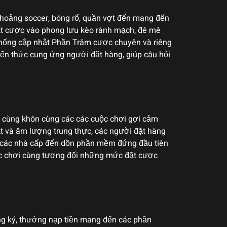
hoảng soccer, bóng rổ, quần vợt đến mang đến
ặt cược vào phong lưu kèo rành mạch, đê mê
 thống cập nhật Phần Trăm cược chuyên và riêng
iến thức cung ứng người đặt hàng, giúp câu hỏi
g cùng khôn cùng các các cuộc chơi gợi cảm
ật và âm lượng trung thực, các người đặt hàng
vì các nhà cấp đến dồn phần mềm đứng đầu tiên
ộc chơi cùng tương đối những mức đặt cược
ng ký, thưởng nạp tiền mang đến các phần