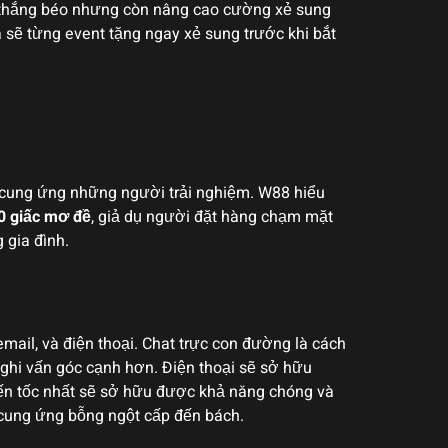
g thắng béo nhưng còn nâng cao cường xẻ sung
 sẽ từng event tặng ngay xẻ sung trước khi bắt
ng cung ứng những người trải nghiệm. W88 hiểu
0 giấc mơ đề
, giả dụ người đặt hàng chạm mặt
 gia đình.
ail, và điện thoại. Chat trực con đường là cách
nghi vấn góc cạnh hơn. Điện thoại sẽ sở hữu
đến tốc nhất sẽ sở hữu được khả năng chóng và
 cung ứng bỗng ngột cấp đến bách.