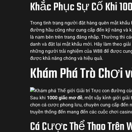
Khắc Phục Sự Cố Khi 10
Trong tình trạng người đặt hàng quên mật khẩu
đường hầu cũng như cung cấp đến kỹ năng và ki
là nạm bên trên trang đăng nhập. Thường thì các
danh và đặt lại mật khẩu mới. Hãy làm theo giả
những người trải nghiệm của W88 để được cung ứ
được khả năng chóng và hiệu quả.
Khám Phá Trò Chơi 
Sau khi
1000 giấc mơ đề
, một vậy kỉnh giới giả
chọn cá cược phong lưu, chuyên cung cấp đến n
truyền thống đến mang đến các cuộc chơi casin
Cá Cược Thể Thao Trên 