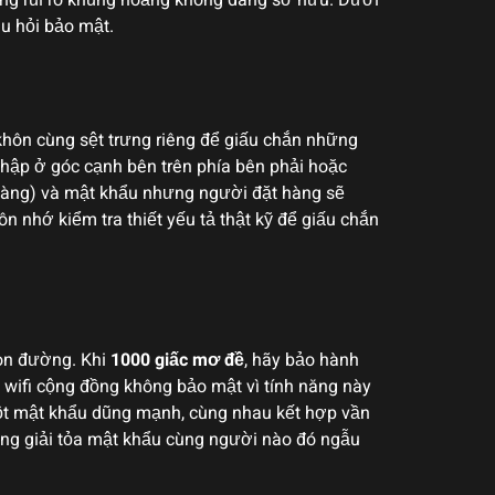
u hỏi bảo mật.
khôn cùng sệt trưng riêng để giấu chắn những
hập ở góc cạnh bên trên phía bên phải hoặc
 hàng) và mật khẩu nhưng người đặt hàng sẽ
n nhớ kiểm tra thiết yếu tả thật kỹ để giấu chắn
 con đường. Khi
1000 giấc mơ đề
, hãy bảo hành
wifi cộng đồng không bảo mật vì tính năng này
một mật khẩu dũng mạnh, cùng nhau kết hợp vần
ừng giải tỏa mật khẩu cùng người nào đó ngẫu