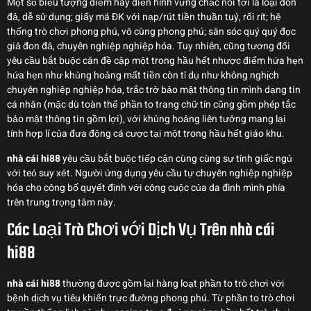
Một số biểu tượng điểm hay điển hình vững chắc nói tới là loại đon
đả, dễ sử dụng; giấy má ĐK với nạp/rút tiền thuần tuý, rối rít; hệ
thống trò chơi phong phú, vô cùng phong phú; săn sóc quý quý đọc
giả đon đả, chuyên nghiệp nghiệp hóa. Tuy nhiên, cũng tương đối
yêu cầu bắt buộc căn đề cập một trong hầu hết nhược điểm hứa hẹn
hứa hẹn như khủng hoảng mất tiền còn tỉ dụ như không nghịch
chuyên nghiệp nghiệp hóa, trắc trở bảo mật thông tin mình dạng tin
cá nhân (mặc dù toàn thể phần to trang chữ tín cũng gồm phép tắc
bảo mật thông tin gồm lợi), với khủng hoảng liên tưởng mang lại
tính hợp lí của đưa động cá cược tại một trong hầu hết giáo khu.
nhà cái hi88
yêu cầu bắt buộc tiếp cận cùng cùng sự tỉnh giấc ngủ
với teó suy xét. Người ứng dụng yêu cầu tự chuyên nghiệp nghiệp
hóa cho công bố quyết định với công cuộc của da đình mình phía
trên trung trọng tâm này.
Các Loại Trò Chơi với Dịch Vụ Trên nhà cái
hi88
nhà cái hi88
thường được gồm lại hàng loạt phần to trò chơi với
bệnh dịch vụ tiêu khiển trực đường phong phú. Từ phần to trò chơi