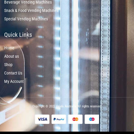
Beverage Vending Machines
Snack & Food Vending Machines
Special Vending Machines
Quick Links
Home
About us
Shop
Contact Us
My Account
Copyright © 2022 Vends Australia, All rights reserved.