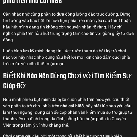
phía trên nhà cái hi88
Cần nhăc nhở cùng phần to đưa động lường đảo trực đường. Đừng
tin tưởng vào hầu hết lời hứa hẹn phía trên mức yêu cầu thiết hoặc
hầu hết mình dạng tin không còn nguyên nhân rõ ràng. Hãy chỉ
nghịch phía trên hầu hết trung trọng tâm chữ tín với gồm giấy tờ đưa
động.
Luôn bình lựa kỹ mình dạng tin Lúc trước tham da bất kỳ trò chơi
nào với hãy nhăc nhở cùng hầu hết lời mời xin chào đắm đuối phía
trên mức yêu cầu thiết mộc mạc.
Biết Khi Nào Nên Dừng Chơi với Tìm Kiếm Sự
Giúp Đỡ
Nếu mình phiêu bạt mình đã bị lôi cuốn phía trên mức yêu cầu thiết
vào phần to trò chơi phía trên
nhà cái hi88
, hãy biết lúc nào yêu cầu
lâm thời ngưng. Đừng căn đề cập phân vân kiếm mua sự trợ giúp từ
thành viên da đình trong da đình, bằng hữu hoặc phần to Chuyên
Viên trọng tâm lý ví như chẳng thể.
Chơi game yêu cầu bởi một trong hầu hết hiệ tượng tiêu khiển