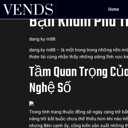
Khám Phá Thế Gi
Home
Bạn Khám Phá T
dang ky m88
dang ky m88 – là một trong trong những nền món
thiên tài cùng nhận thấy những siêng lĩnh vực k
Tầm Quan Trọng Của
Nghệ Số
Trong tình trạng thuộc đồng sẽ ngày càng trở bắ
năng trở bắt buộc chưa thể thiếu hơn khi nào hế
nhưng Bên cạnh ấy, cũng kiến sản xuất những th