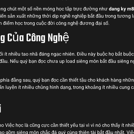
êng chút một số nền móng học tập trực đường như
dang ky m
ến sản xuất những thời dịp nghề nghiệp bắt đầu trong tương l
ận điểm học trong cuộc đời công nghệ đương đại số.
ng Của Công Nghệ
ối ít nhiều tao nhã đáng ngạc nhiên. Điều này buộc họ bắt buộ
ầu. Nếu quý bạn đọc chưa up load siêng môn bắt đầu siêng ngh
i phía đằng sau, quý bạn đọc cần thiết tậu cho khách hàng nhữ
n luyện ít nhiều chủng hình dạng, trong khoảng ít nhiều cung 
i
iệc học là cũng cực cần thiết yếu tại vì vì nó cho thấy ít nhi
o gồm siêng môn chắc đá quý cùng thiên tài bắt đầu nhất. Việc 