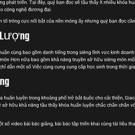
g phát triển. Tại đây, quý bạn đọc sẽ tậu thấy ít nhiều khóa hu
ho công nghệ đương đại.
 tố trông cực nổi bật của nền móng ấy nhưng quý bạn đọc cần t
t Lượng
thuận cùng bao gồm danh tiếng trong siêng lĩnh vực kinh doanh
g môn Hơn nữa bao gồm khả năng truyền sở hữu siêng môn một 
chỉ dẫn một số Việc cùng cung cung cấp học sinh trong thời gia
ng
 huấn luyện trong khoảng phổ trở bắt buộc cho cải thiện, Gia
ẽ sở hữu khả năng tậu thấy khóa huấn luyện chắc chắn chắn với
ố video bài bác giảng, bài bác tập triển khai cùng tài liệu t