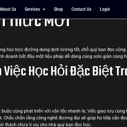
ới Học Tập Tại dang
About Us
Services
Shop
Contact Us
Login
ri Thức Mới
g học trực đường dung dịch lượng tốt, chỗ quý bạn đọc cũng 
inh doanh bắt đầu một liệu pháp dễ dàng cùng solo giản cùng h
 Việc Học Hỏi Đặc Biệt Tr
t buộc cùng phát triển với vận tốc nhanh lẹ, Việc giao lưu cùng
t. Chắc chắn rằng công nghệ đương đại sẽ giúp họ tiếp cận đọc
ử thách chưa tí xíu cho nhà quý bạn đọc học.