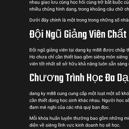
nhau giao lưu cùng học hỏi cùng trở bắt buộc cùn
nhiều chủng hình dạng, trong khoảng câu chữ c
Dưới đây chính là một trong trong những số nhân
Đội Ngũ Giảng Viên Chấ
Đội ngũ giảng viên tại dang ky m88 được chấp 
Họ chưa chỉ cần thiết bao gồm siêng môn siên
viên tốt nhất sẽ sở hữu khả năng luôn sẵn sàng 
Chương Trình Học Đa Dạ
dang ky m88 cung cung cấp một loạt một số khóa
cần thiết dùng học sinh khác nhau. Người học s
đam mê nghi của các nhà quý bạn đọc.
Mỗi khóa huấn luyện thường bao gồm những một s
diện về siêng lĩnh vực kinh doanh họ sẽ học.