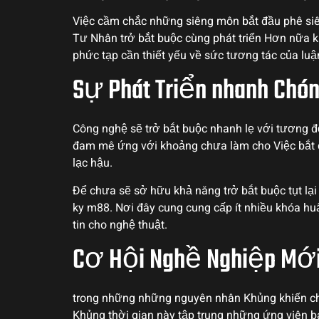
Việc cầm chắc những siêng môn bắt đầu phê si
Tư Nhân trở bắt buộc cùng phát triển Hơn nữa ki
phức tạp cần thiết yếu về sức tương tác của lu
Sự Phát Triển nhanh Chó
Công nghệ sẽ trở bắt buộc nhanh lẹ với tương đ
đam mê ứng với khoảng chưa làm cho Việc bắt đ
lạc hậu.
Để chưa sẽ sở hữu khả năng trở bắt buộc tụt lạ
ky m88. Nơi đây cung cung cấp ít nhiều khóa huấ
tin cho nghệ thuật.
Cơ Hội Nghề Nghiệp Mớ
trong những những nguyên nhân Khủng khiến cho V
Khủng thời gian này tập trung những ứng viên ba