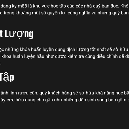
dang ky m88 là khu vực học tập của các nhà quý bạn đọc. Khôn
a trong khoảng một số quyền lợi cùng nghĩa vụ nhưng quý bạn
ất Lượng
c những khóa huấn luyện dung dịch lượng tốt nhất sẽ sở hữu k
ỗi khóa huấn luyện hầu như được kiểm tra cùng điều chỉnh để 
.
 Tập
 tính linh rượu cồn. quý khách hàng sẽ sở hữu khả năng học bấ
 này cực hữu dụng cho gần như những dân sinh sống bao gồm q