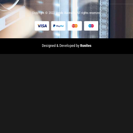
Copyright © 2022 Vends Australia, All rights reserved.
Designed & Developed by
Ronites