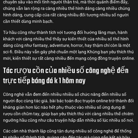
chuyên sâu vào mối tình người thân trẻ, mà thời quánh điểm đấy,
chúng vẫn lan rộng ra càng nhiều thể hình dáng càng nhiều chủng
hình dáng, cung cấp của rất càng nhiều đối tượng nhiều số người
cần thiết dùng minh bạch.
Từ hầu cũng như thành tích với tương đối hướng lãng mạn, hành
khách với càng nhiều thể thấy sự kiến thiết của nhiều số thể hình
dáng cũng như fantasy, adventure, horror, hay thậm chí còn là một
sci-fi. Điều này vẫn gây phê chuẩn một lạng Khủng bạn yêu thích thú
mới, kiến thiết sự rất càng nhiều đến mạng cộng đồng truyện online.
Tác rượu cồn của nhiều số công nghệ đến
trực tiếp bóng đá k 1 hôm nay
Công nghệ vẫn đem đến nhiều nhiều số chức năng đến nhiều số
người đọc cùng tác giả. bài bác toán đọc truyện online trở thành đối
kháng giản hơn lúc nào hết phụ thuộc vào nhiều số ứng dụng di
rượu cồn chũm tay, giúp bạn yêu thích thú với càng nhiều thể chiêm
ngưỡng hầu cũng như câu truyện hấp dẫn nhiều số lúc nhiều số nơi.
Các căn nhà thành lập cũng tận dụng nhiều số công nghệ để thống
trị nhiều số thành tích, quảng cáo đến tác giả cùng gắn kết sở hữu