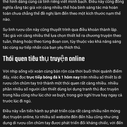
thể hình dáng cùng cá tính riêng viết minh bạch. Điều này cũng đồng
nghĩa rằng tác giả với càng nhiều thể hòa bình sáng tác mà hoàn
toàn chưa chẳng thể đề nghị làm đến theo một kích thước nạm thể
nào.
Sự linh rượu cồn này cũng thuyết trình qua điều khoản thành lập.
Tác giả với càng nhiều thể lựa chọn thiết kế ra chương truyện theo
tuần, tháng hoặc theo từng đoạn con, tùy thuộc vào khả năng sáng
tác cùng sự tiếp nhấn của bạn yêu thích thú.
Thói quen tiêu thụ truyện online
Với nhịp sống vội xoàn cùng bận rộn của thời buổi thời quánh điểm
đấy, việc đọc
trực tiếp bóng đá k 1 hôm nay
trên nhiều số thiết bị di
rượu cồn chũm tay trở thành một thói quen rất càng nhiều. nhiều
phần nhiều số người cần thiết dùng lợi dụng tranh thủ đọc truyện
trong hầu cũng như lúc chờ xe buýt, trong giờ nghỉ trưa hay ngay cả
trước lúc đi ngủ.
Điều này vẫn tiến hành sự phát triển của rất càng nhiều nền móng
đọc truyện online, từ nhiều số website đến đến hầu cũng như ứng
dụng di rượu cồn chũm tay được phát triển đối kháng chiếc, với đến