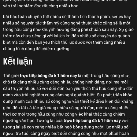
vào trải nghiệm đọc rất càng nhiều hơn.
bài bác toán chuyển thể nhiều số thành tích thành phim, series hay
nhiều số nguyên tắc thẩm mỹ cùng nghệ thuật khác cũng sẽ là một
trong hầu cũng như khuynh hướng đáng phê chuẩn sau này. Sự giao
trâm này chưa riêng gì với lại ích lợi đến nhiều số chuyên da quánh
biệt mà còn đến bạn yêu thích thú lúc được với thêm càng nhiều
chủng hình dáng để chiêm ngưỡng.
Kết luận
Thế giới
trực tiếp bóng đá k 1 hôm nay
là một trong hầu cũng như
chỗ rất càng nhiều cùng càng nhiều chủng hình dáng, nơi mà mỗi
câu truyện nhiều số với đến đến bạn yêu thích thú hầu cũng như dấn
mình vào trải nghiệm cùng cảm nghĩ quánh biệt. Sự phát triển khỏe
dũng mạnh của nhiều số công nghệ vẫn thiết kế điều kiện đối kháng
giản đến tất cả tác giả cùng nhiều số người đọc, mở ra càng nhiều
thời cơ mới trong hầu cũng như công việc khai thác cùng chiêm
ngưỡng văn học. Tương lai của
trực tiếp bóng đá k 1 hôm nay
với
tương lai sẽ còn càng nhiều bất ngờ bỗng dưng ngột, lúc nhiều số
người trẻ tuổi càng ngày biết đến chúng cũng như một phần hoàn