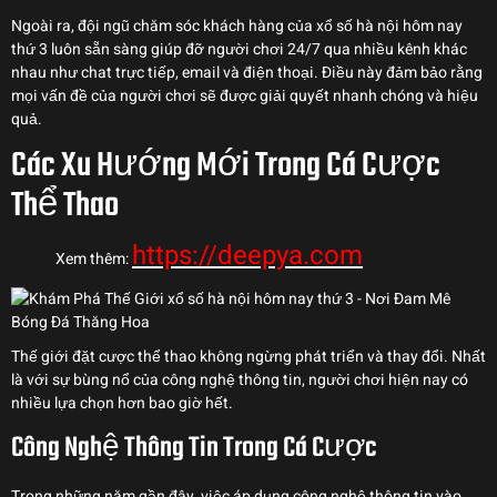
Ngoài ra, đội ngũ chăm sóc khách hàng của xổ số hà nội hôm nay
thứ 3 luôn sẵn sàng giúp đỡ người chơi 24/7 qua nhiều kênh khác
nhau như chat trực tiếp, email và điện thoại. Điều này đảm bảo rằng
mọi vấn đề của người chơi sẽ được giải quyết nhanh chóng và hiệu
quả.
Các Xu Hướng Mới Trong Cá Cược
Thể Thao
https://deepya.com
Xem thêm:
Thế giới đặt cược thể thao không ngừng phát triển và thay đổi. Nhất
là với sự bùng nổ của công nghệ thông tin, người chơi hiện nay có
nhiều lựa chọn hơn bao giờ hết.
Công Nghệ Thông Tin Trong Cá Cược
Trong những năm gần đây, việc áp dụng công nghệ thông tin vào