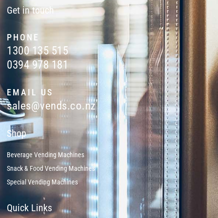
Get in touch
PHONE
1300 135 515
0394 978 181
EMAIL US
sales@vends.co.nz
Shop
Beverage Vending Machines
Snack & Food Vending Machines
Special Vending Machines
Quick Links