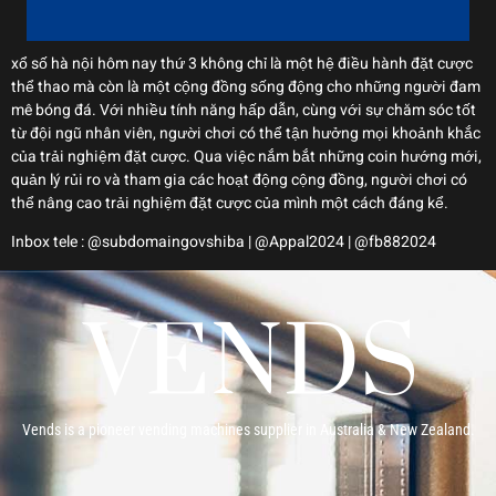
xổ số hà nội hôm nay thứ 3 không chỉ là một hệ điều hành đặt cược
thể thao mà còn là một cộng đồng sống động cho những người đam
mê bóng đá. Với nhiều tính năng hấp dẫn, cùng với sự chăm sóc tốt
từ đội ngũ nhân viên, người chơi có thể tận hưởng mọi khoảnh khắc
của trải nghiệm đặt cược. Qua việc nắm bắt những coin hướng mới,
quản lý rủi ro và tham gia các hoạt động cộng đồng, người chơi có
thể nâng cao trải nghiệm đặt cược của mình một cách đáng kể.
Inbox tele : @subdomaingovshiba | @Appal2024 | @fb882024
Vends is a pioneer vending machines supplier in Australia & New Zealand.