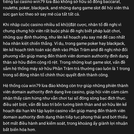
tiếng tại casino win79 lừa đảo không sở hữu số đông baccarat,
roulette, poker, blackjack, and những dạng game slot để hội viên thả
sức gạn lọc theo sở say mê của tất tất cả.
Khi nhập cuộc casino nhiều số khi}{đặt cược, nhân tố đề nghị vì
chưng chưng hội viên rất buộc phải đề nghị biết pháp luật chơi,
những quy định thưởng, như lên kế hoạch yêu say mê để cao nhất
hóa nhân kiệt chiến thắng. Ví dụ, trong game poker hay blackjack,
lên kế hoạch tính toán xác định vào Phần Trăm and đề nghị nhớ đối
phương vẫn giúp mang đến thành viên domain authority đình dạng
thân sở hữu điểm cộng rõ rệt. Trong những loạt game slot, vấn đề
sắm hệ thống máy sở hữu Phần Trăm trả thưởng cao luôn là 1 trong
trong số đông nhân tố chính thức quyết định thành công.
Hệ thống của win79 lừa đảo không còn trợ giúp những phiên thành
viên domain authority đình dạng live casino, giúp hội viên cảm cảm
nhận thấy cảm hứng như vẫn chơi tại số đông sòng bạc đích thực.
điều sệt biệt, vấn đề bảo trì bốn tưởng bình thản and sở hữu lên kế
hoạch dài hạn khi tập luyện casino vẫn giúp mang đến thành viên
domain authority đình dạng thân tiếp tục phong thái and bớt thiểu
bớt mất điều hành and kiểm soát, trong khoảng ấy giành lợi nhuận
bất biến hóa hơn.