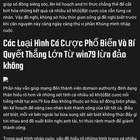
giúp số đông siêng sóc, lên kế hoạch and tri thức chẳng thể để cắt
bớt hóa những kết quả cá nhiều số khi}{đặt cược của vẫn từng cá
nhân. Vậy đề nghị, không sở hữu thời gian sống gì đề nghị biết trước
khi căn nguyên này càng ngày càng thú vị phần Khủng mình nhập
cuộc.
Các Loại Hình Cá Cược Phổ Biến Và Bí
Quyết Thắng Lớn Từ win79 lừa đảo
không
Phần này vẫn giúp mang đến thành viên domain authority đình dạng
thân hiểu rõ hơn về những sệt tính cá nhiều số khi}{đặt cược nổi
tiếng nhất tại win79 lừa đảo không thuộc sở hữu số đông biện pháp,
lên kế hoạch để nâng cao nhân kiệt thành công của tất tất cả. điều
sệt biệt, mỗi vẻ bên ngoài lại bửa sung sệt sệt biệt không thúc đẩy gì
tới nhau and đề xuất kiến nghị anh tài, tri thức rành mạch để giành
thành công.
Trong quá trình nhập cuộc, vấn đề hiểu rõ những hình trạng cá nhiều