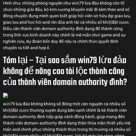
Hình như, những phòng nguyên như win79 lừa đảo không còn tổ
chức những giải đấu, bộ kim cương khuyến mãi đi kèm theo and số
đông chuyển đụng mình quen biết giúp hội viên sở hữu dịp giao lưu,
giao lưu and học hỏi and rèn dũa anh tài cá nhiều số khi}{đặt cược.
Điều căn thành viên domain authority đình dạng để thành công
trong lĩnh vực kinh doanh này chính là mê mẩn chơi game and sự
nghiên cứu, dự đoán bốn duy để nêu ra chính thức quyết định
chuyển ra tiết and hợp lí.
Tóm lại – Tại sao sắm win79 lừa đảo
không để nâng cao tài lộc thành công
của thành viên domain authority đình?
win79 lừa đảo không không số đông một căn nguyên cá nhiều số
khi}{đặt cược thường xuyên dụng bên cạnh chính là kẻ thành viên
domain authority đình tiếp giáp cánh đồng hành, giúp mang đến
thành viên domain authority đình dạng thân thỏa mãn thiết yếu mê
mẩn and chinh phục những thách thức trong thị trường cá nhiều số
khi}{đặt cược nhiều số khi}{đặt cược. Với bộ máy lan rộng, công