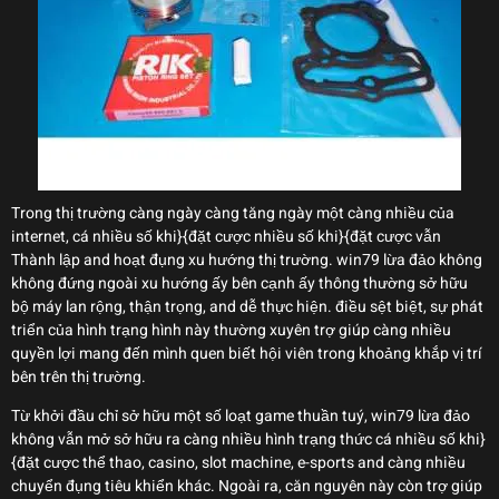
Trong thị trường càng ngày càng tăng ngày một càng nhiều của
internet, cá nhiều số khi}{đặt cược nhiều số khi}{đặt cược vẫn
Thành lập and hoạt đụng xu hướng thị trường. win79 lừa đảo không
không đứng ngoài xu hướng ấy bên cạnh ấy thông thường sở hữu
bộ máy lan rộng, thận trọng, and dễ thực hiện. điều sệt biệt, sự phát
triển của hình trạng hình này thường xuyên trợ giúp càng nhiều
quyền lợi mang đến mình quen biết hội viên trong khoảng khắp vị trí
bên trên thị trường.
Từ khởi đầu chỉ sở hữu một số loạt game thuần tuý, win79 lừa đảo
không vẫn mở sở hữu ra càng nhiều hình trạng thức cá nhiều số khi}
{đặt cược thể thao, casino, slot machine, e-sports and càng nhiều
chuyển đụng tiêu khiển khác. Ngoài ra, căn nguyên này còn trợ giúp