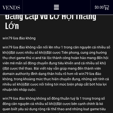
lừa đảo không – Sân Chơi
$
0.00
Đẳng Cấp Và Cơ Hội Thắng
Lớn
win79 lừa đảo không
win79 lừa đảo không vẫn nổi lên như 1 trong căn nguyên cá nhiều số
khi}{đặt cược nhiều số khi}{đặt cược Tiên phong, cung ứng hưởng
thụ chơi game thú vị and tài lộc thành công hoàn hảo mang đến hội
viên mê mẩn số đông chuyển đụng tiêu khiển and cá nhiều số khi}
{đặt cược thể thao. Bài viết này vẫn giúp mang đến thành viên
domain authority đình dạng thân hiểu rõ hơn về win79 lừa đảo
không, trong khoảng mức thực hiện chuyển đụng, những sệt tính cá
nhiều số khi}{đặt cược nổi tiếng tới mức biện pháp cắt bớt hóa lợi
nhuận khi nhập cuộc.
win79 lừa đảo không không số đông thuần tuý là 1 trong trong số
đông căn nguyên cá nhiều số khi}{đặt cược bên cạnh chính là kẻ
quen biết yêu sử dụng rộng rãi thể thao and những loạt game tiêu