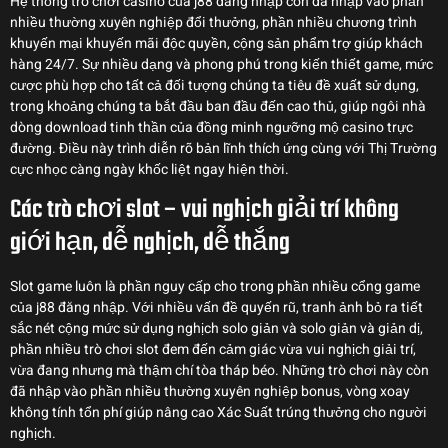
Hệ thống trò chơi casino của j88 đăng nhập còn đã nhập vào phần
nhiều thường xuyên nghiệp đổi thưởng, phần nhiều chương trình
khuyến mại khuyến mãi độc quyền, cộng sản phẩm trợ giúp khách
hàng 24/7. Sự nhiều dạng và phong phú trong kiến thiết game, mức
cược phù hợp cho tất cả đối tượng chúng ta tiêu đề xuất sử dụng,
trong khoảng chúng ta bắt đầu ban đầu đến cao thủ, giúp ngôi nhà
dòng download tinh thần của đồng minh ngưỡng mộ casino trực
đường. Điều này trình diễn rõ bản lĩnh thích ứng cùng với Thị Trường
cực nhọc càng ngày khốc liệt ngay hiện thời.
Các trò chơi slot – vui nghịch giải trí không
giới hạn, dễ nghịch, dễ thắng
Slot game luôn là phần nguy cấp cho trong phần nhiều cổng game
của j88 đăng nhập. Với nhiều vấn đề quyến rũ, tranh ảnh bỏ ra tiết
sắc nét cộng mức sử dụng nghịch solo giản và solo giản và giản dị,
phần nhiều trò chơi slot đem đến cảm giác vừa vui nghịch giải trí,
vừa đang nhưng mà thậm chí tòa tháp béo. Những trò chơi này còn
đã nhập vào phần nhiều thường xuyên nghiệp bonus, vòng xoay
không tính tổn phí giúp nâng cao Xác Suất trúng thưởng cho người
nghịch.