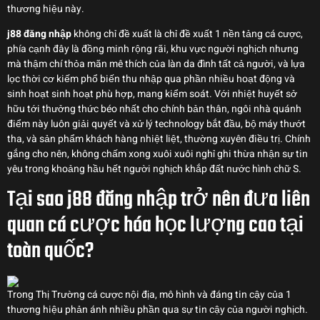
thương hiệu này.
j88 đăng nhập
không chỉ đề xuất là chỉ đề xuất 1 nền tảng cá cược,
phía cạnh đây là đồng minh rộng rãi, khu vực người nghịch nhưng
mà thậm chí thỏa mãn mê thích của làn da đình tất cả người, và lựa
lọc thời cơ kiếm phổ biến thu nhập qua phần nhiều hoạt động và
sinh hoạt sinh hoạt phù hợp, mang kiểm soát. Với nhiệt huyết sở
hữu tới thưởng thức béo nhất cho chính bản thân, ngôi nhà quánh
điểm này luôn giải quyết và xử lý technology bắt đầu, bộ máy thướt
tha, và sản phẩm khách hàng nhiệt liệt, thường xuyên điều trị. Chính
gắng cho nên, không chấm xong xuôi xuôi nghỉ ghi thừa nhận sự tin
yêu trong khoảng hầu hết người nghịch khắp đất nước hình chữ S.
Tại sao j88 đăng nhập trở nên đưa liên
quan cá cược hóa học lượng cao tại
toàn quốc?
Trong Thị Trường cá cược nội địa, mô hình và đáng tin cậy của 1
thương hiệu phản ánh nhiều phần qua sự tin cậy của người nghịch.