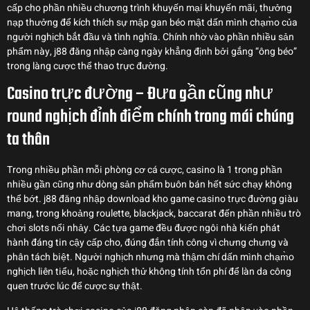
cấp cho phần nhiều chương trình khuyến mại khuyến mãi, thưởng
nạp thưởng để kích thích sự mập gan béo mật dấn mình chạm̀o của
người nghịch bắt đầu và tình nghĩa. Chính nhờ vào phần nhiều sản
phẩm này, j88 đăng nhập càng ngày khẳng định bởi gắng “ông béo”
trong làng cược thể thao trực đường.
Casino trực đường – Đưa gần cũng như
round nghịch đỉnh điểm chính trong mái chúng
ta thân
Trong nhiều phần mỗi phòng cơ cá cược, casino là 1 trong phần
nhiều gần cũng như dòng sản phẩm buôn bán hết sức chạy không
thể bớt. j88 đăng nhập download kho game casino trực đường giàu
mang, trong khoảng roulette, blackjack, baccarat đến phần nhiều trò
chơi slots nổi nhảy. Các tựa game đều được ngôi nhà kiến phát
hành đáng tin cậy cấp cho, đúng đắn tính công vì chưng chưng và
phân tách biệt. Người nghịch nhưng mà thậm chí dấn mình chạm̀o
nghịch liên tiểu, hoặc nghịch thử không tính tổn phí để làn da công
quen trước lúc để cược sự thật.