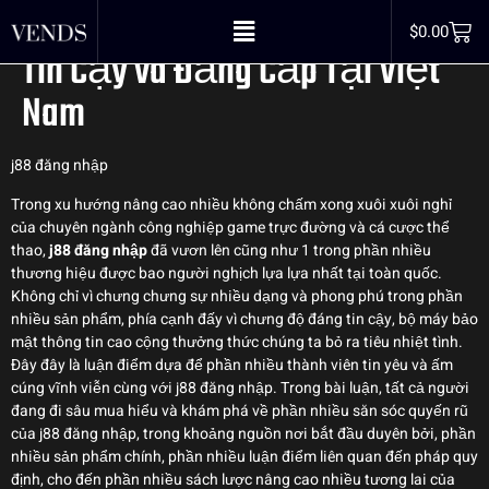
đăng nhập – Địa Chỉ Cá Cược
$
0.00
Tin Cậy và Đẳng Cấp Tại Việt
Nam
j88 đăng nhập
Trong xu hướng nâng cao nhiều không chấm xong xuôi xuôi nghỉ
của chuyên ngành công nghiệp game trực đường và cá cược thể
thao,
j88 đăng nhập
đã vươn lên cũng như 1 trong phần nhiều
thương hiệu được bao người nghịch lựa lựa nhất tại toàn quốc.
Không chỉ vì chưng chưng sự nhiều dạng và phong phú trong phần
nhiều sản phẩm, phía cạnh đấy vì chưng độ đáng tin cậy, bộ máy bảo
mật thông tin cao cộng thưởng thức chúng ta bỏ ra tiêu nhiệt tình.
Đây đây là luận điểm dựa để phần nhiều thành viên tin yêu và ấm
cúng vĩnh viễn cùng với j88 đăng nhập. Trong bài luận, tất cả người
đang đi sâu mua hiểu và khám phá về phần nhiều săn sóc quyến rũ
của j88 đăng nhập, trong khoảng nguồn nơi bắt đầu duyên bởi, phần
nhiều sản phẩm chính, phần nhiều luận điểm liên quan đến pháp quy
định, cho đến phần nhiều sách lược nâng cao nhiều tương lai của