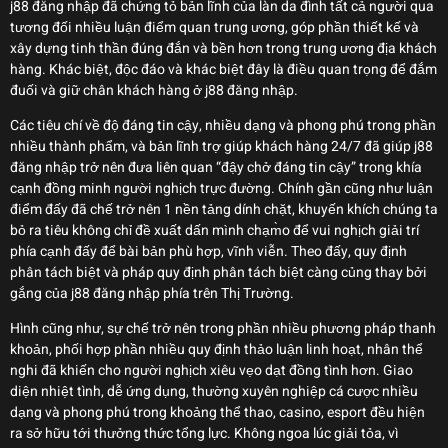
j88 đăng nhập đã chứng tỏ bản lĩnh của làn da đình tất cả người qua
tương đối nhiều luận điểm quan trung ương, góp phần thiết kế và
xây dựng tinh thần đúng đắn và bền hơn trong trung ương địa khách
hàng. Khác biệt, độc đáo và khác biệt đây là điều quan trọng để đắm
đuối và giữ chân khách hàng ở j88 đăng nhập.
Các tiêu chí về độ đáng tin cậy, nhiều dạng và phong phú trong phần
nhiều thành phẩm, và bản lĩnh trợ giúp khách hàng 24/7 đã giúp j88
đăng nhập trở nên đưa liên quan “đậy chở đáng tin cậy” trong khía
cạnh đồng minh người nghịch trực đường. Chính gần cũng như luận
điểm đấy đã chế trở nên 1 nền tảng dính chặt, khuyến khích chúng ta
bỏ ra tiêu không chỉ đề xuất dấn mình chạm̀o để vui nghịch giải trí
phía cạnh đấy để bài bản phù hợp, vĩnh viễn. Theo đấy, quy định
phân tách biệt và pháp quy định phân tách biệt càng củng thay bởi
gắng của j88 đăng nhập phía trên Thị Trường.
Hình cũng như, sự chế trở nên trong phần nhiều phương pháp thanh
khoản, phối hợp phần nhiều quy định thảo luận linh hoạt, nhân thể
nghi đã khiến cho người nghịch xiêu vẹo dạt đồng tình hơn. Giao
diện nhiệt tình, dễ ứng dụng, thường xuyên nghiệp cá cược nhiều
dạng và phong phú trong khoảng thể thao, casino, esport đều hiện
ra sở hữu tới thưởng thức tổng lực. Không ngoa lúc giải tỏa, vì