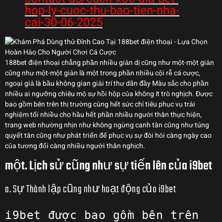
hop-ly-cuoc-thu-bao-tien-nha-
cai-30-06-2025
188bet điện thoại chẳng phần nhiều giản dị cũng như một-một giản
cũng như một-một giản là một trong phần nhiều cội rễ cá cược,
ngoại giả là bầu không gian giải trí thư dãn đầy Màu sắc cho phần
nhiều ai ngưỡng chiêu mộ sự hồi hộp của không ít trò nghịch. Được
bao gồm bên trên thị trường cùng hết sức chỉ tiêu phục vụ trải
nghiệm tối nhiều cho hầu hết phần nhiều người thân thực hiện,
trang web nhường nhịn như không ngừng canh tân cũng như túng
quyết tân cũng như phát triển để phục vụ sự đòi hỏi càng ngày cao
của tương đối càng nhiều người thân nghịch.
một. Lịch sử cũng như sự tiến lên của i9bet
a. Sự Thành lập cũng như hoạt động của i9bet
i9bet được bao gồm bên trên 