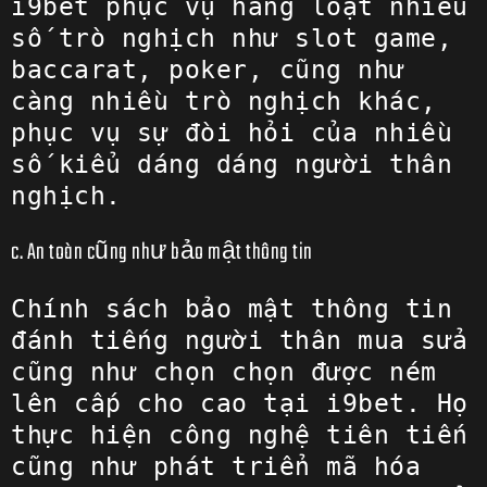
i9bet phục vụ hàng loạt nhiều 
số trò nghịch như slot game, 
baccarat, poker, cũng như 
càng nhiều trò nghịch khác, 
phục vụ sự đòi hỏi của nhiều 
số kiểu dáng dáng người thân 
c. An toàn cũng như bảo mật thông tin
Chính sách bảo mật thông tin 
đánh tiếng người thân mua sửa 
cũng như chọn chọn được ném 
lên cấp cho cao tại i9bet. Họ 
thực hiện công nghệ tiên tiến 
cũng như phát triển mã hóa 