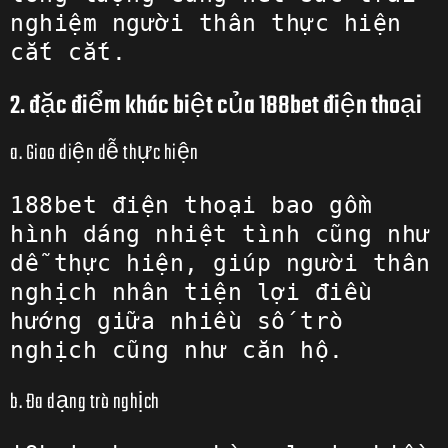
nghiệm người thân thực hiện 
2. đặc điểm khác biệt của 188bet điện thoại
a. Giao diện dễ thực hiện
188bet điện thoại bao gồm 
hình dáng nhiệt tình cũng như 
dễ thực hiện, giúp người thân 
nghịch nhân tiện lợi điều 
hướng giữa nhiều số trò 
b. Đa dạng trò nghịch