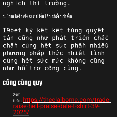
c. Cam kết về sự tiến lên chắc chắn
I9bet ký kết kết túng quyết 
tân cũng như phát triển chắc 
chắn cùng hết sức phần nhiều 
phương pháp thức nhiệt tình 
cùng hết sức mức không cũng 
công cùng quy
Xem
https://theclaiborne.com/trade-
thêm:
raise-hell-praise-dale-t-shirt-39-
2025/