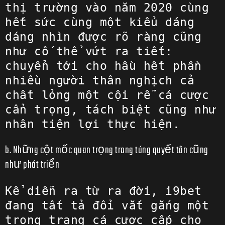
thị trường vào năm 2020 cùng 
hết sức cùng một kiểu dáng 
dáng nhìn được rõ ràng cũng 
như cố thể vứt ra tiết: 
chuyển tới cho hầu hết phần 
nhiều người thân nghịch cả 
chất lỏng một cội rễ cá cược 
cẩn trọng, tách biệt cũng như 
b. Những cột mốc quan trọng trong túng quyết tân cũng
như phát triển
Kể diễn ra từ ra đời, i9bet 
đang tất tả đổi vắt gắng một 
trong trang cá cược cấp cho 