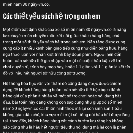
miền nam 30 ngày-vn.co.
Các thiết yếu sách hệ trọng anh em
Một điểm bất định khác của xổ số miền nam 30 ngày-vn.co là năng
lực chuyên môn chuyên môn kết nối giữa khách hàng hàng chú
trọng một số thiết yếu sách hệ trọng anh em. Nền tảng được cung
cung cấp ít nhiều kênh bàn giao tiếp cũng như diễn bằng hữu, hàng
ngũ thảo luận với nhân kiệt trình bày đoạn phim. Người nên đến
hoàn toàn sở hữu thể gia nhập vào một số cuộc thảo luận về trò
chơi quyến rũ, trình bày mẹo hay, hoặc 1-1 giản với 1-1 giản là kết tín
đồ với hầu hết người sở hữu cộng sở trường.
Hệ thống hóa học vấn với thăm dò cũng đang được được chiếm
dụng để khách hàng hàng hoàn toàn sở hữu thể bộc bạch đánh
bảng giá của phần ít nhiều về một số trò chơi hoặc nội dung bắt
đầu. bài toán này đang không còn sắp cũng như giúp xổ số miền
nam 30 ngày-vn.co cải thiện hình thức mà lại còn sinh sản 1 bầu
không gian dân chủ, khu vực mỗi một số tiếng nói hầu hết được lắng
tai. theo đấy, khách hàng hàng cất cánh bướm lưu rằng họ không
sắp cũng như là hầu hết người tiêu thụ nội dung mà lại còn là phần