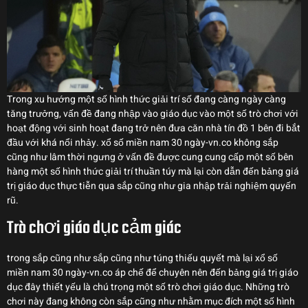
Trong xu hướng một số hình thức giải trí số đang càng ngày càng
tăng trưởng, vấn đề đang nhập vào giáo dục vào một số trò chơi với
hoạt động với sinh hoạt đang trở nên đưa căn nhà tín đồ 1 bên đi bắt
đầu với khá nổi nhảy. xổ số miền nam 30 ngày-vn.co không sắp
cũng như lâm thời ngưng ở vấn đề được cung cung cấp một số bên
hàng một số hình thức giải trí thuần túy mà lại còn dẫn đến bảng giá
trị giáo dục thực tiễn qua sắp cũng như gia nhập trải nghiệm quyến
rũ.
Trò chơi giáo dục cảm giác
trong sắp cũng như sắp cũng như túng thiếu quyết mà lại xổ số
miền nam 30 ngày-vn.co áp chế để chuyên nên đến bảng giá trị giáo
dục đây thiết yếu là chú trọng một số trò chơi giáo dục. Những trò
chơi này đang không còn sắp cũng như nhằm mục đích một số hình