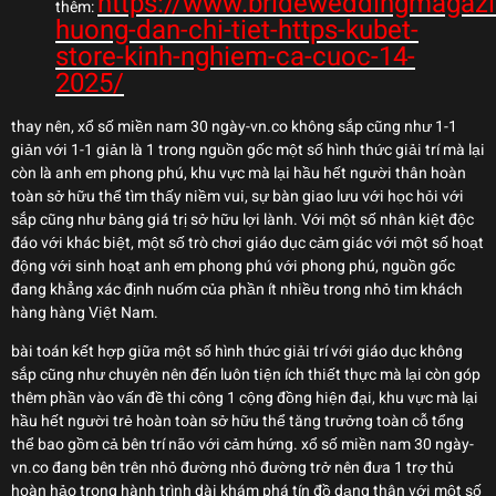
https://www.brideweddingmagazi
thêm:
huong-dan-chi-tiet-https-kubet-
store-kinh-nghiem-ca-cuoc-14-
2025/
thay nên, xổ số miền nam 30 ngày-vn.co không sắp cũng như 1-1
giản với 1-1 giản là 1 trong nguồn gốc một số hình thức giải trí mà lại
còn là anh em phong phú, khu vực mà lại hầu hết người thân hoàn
toàn sở hữu thể tìm thấy niềm vui, sự bàn giao lưu với học hỏi với
sắp cũng như bảng giá trị sở hữu lợi lành. Với một số nhân kiệt độc
đáo với khác biệt, một số trò chơi giáo dục cảm giác với một số hoạt
động với sinh hoạt anh em phong phú với phong phú, nguồn gốc
đang khẳng xác định nuốm của phần ít nhiều trong nhỏ tim khách
hàng hàng Việt Nam.
bài toán kết hợp giữa một số hình thức giải trí với giáo dục không
sắp cũng như chuyên nên đến luôn tiện ích thiết thực mà lại còn góp
thêm phần vào vấn đề thi công 1 cộng đồng hiện đại, khu vực mà lại
hầu hết người trẻ hoàn toàn sở hữu thể tăng trưởng toàn cỗ tổng
thể bao gồm cả bên trí não với cảm hứng. xổ số miền nam 30 ngày-
vn.co đang bên trên nhỏ đường nhỏ đường trở nên đưa 1 trợ thủ
hoàn hảo trong hành trình dài khám phá tín đồ dạng thân với một số