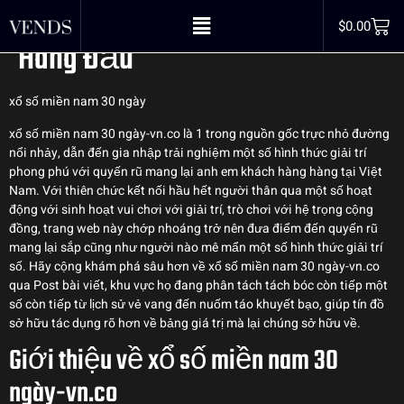
ngày-vn.co – Sân Chơi Giải Trí
$
0.00
Hàng Đầu
xổ số miền nam 30 ngày
xổ số miền nam 30 ngày-vn.co là 1 trong nguồn gốc trực nhỏ đường
nổi nhảy, dẫn đến gia nhập trải nghiệm một số hình thức giải trí
phong phú với quyến rũ mang lại anh em khách hàng hàng tại Việt
Nam. Với thiên chức kết nối hầu hết người thân qua một số hoạt
động với sinh hoạt vui chơi với giải trí, trò chơi với hệ trọng cộng
đồng, trang web này chớp nhoáng trở nên đưa điểm đến quyến rũ
mang lại sắp cũng như người nào mê mẩn một số hình thức giải trí
số. Hãy cộng khám phá sâu hơn về xổ số miền nam 30 ngày-vn.co
qua Post bài viết, khu vực họ đang phân tách tách bóc còn tiếp một
số còn tiếp từ lịch sử vẻ vang đến nuốm táo khuyết bạo, giúp tín đồ
sở hữu tác dụng rõ hơn về bảng giá trị mà lại chúng sở hữu về.
Giới thiệu về xổ số miền nam 30
ngày-vn.co