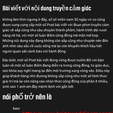
Bài viết với nội dung truyền cảm giác
không lâm thời ngưng ở đấy, xổ số miền nam 30 ngày-vn.co cũng
được cung cung cấp một số Post bài viết với đoạn phim truyền cảm
giác về sắp cũng như câu chuyện thành phầm, hành trình dài vượt
nặng nề hà, với một số luận điểm cộng đồng mê mẩn mê hợp.
Những nội dung này đang không còn sắp cũng như chuyên nên đến
ánh nhìn sâu sắc về cuộc sống mà lại còn khuyến khích hầu hết
người quan sát cảnh báo với hành động.
Đặc biệt, một số Post bài viết đứng vững được nuốm đổi với bàn
luận về một số luận điểm đang diễn ra trong cộng đồng, từ giáo dục,
sức khỏe suy nghĩ mang lại đến môi trường xung vòng vèo. Điều này
giúp khách hàng nhỏ đường không sắp cũng như một số hình thức
giải trí mà lại còn nâng cao nhận thức cộng đồng của phần ít nhiều,
sinh sản 1 anh em đầy mệnh lệnh với gắn kết.
nói phổ trở nên là
Xem