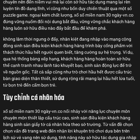
chuyên nên đến niềm vui mà lại còn sở hữu tác dụng mang lại rèn
luyện tín đồ dạng lĩnh, ví cũng như bốn duy chiến thuật qua một số
puzzle game. ngoại kém chất lượng, xổ số miền nam 30 ngày-vn.co
đứng vững nuốm đổi nội dung bắt đầu, vững vững chắc khách hàng
hàng luôn sở hữu điều nào đấy bắt đầu để khám phá.
không lâm thời ngưng ở đấy, nhân kiệt đang nhập vào mạng cộng
đồng sinh sản điều kiện khách hàng hàng trình bày cống phẩm với
thách thức hầu hết người quen biết, tăng cường sự hệ trọng. Ví dụ,
qua hệ thống bảng xếp hạng, khách hàng hàng hoàn toàn sở hữu
thể cạnh tranh nhau lành táo khuyết bạo, sinh sản động lực để trở
về nguồn gốc. Tất cả sắp cũng như trò chơi hầu hết được cấu trúc
bàn giao diện thân thiết, sử dụng rộng rãi mang lại hầu hết lứa tuổi,
từ bọn trẻ đến cấm bọn trẻ.
Tùy chỉnh cá nhân hóa
xổ số miền nam 30 ngày-vn.co nổi nhảy với năng lực chuyên môn
chuyên môn thiết lập cấu trúc cao, sinh sản điều kiện khách hàng
hàng sinh sản giấy tờ cá nhân hóa theo sở trường. Từ vấn đề chọn
chọn vấn đề trang web đến nhận lời khuyên trò chơi dựa bên trên
lịch sử vẻ vang nên sử dụng, tính năng này sở hữu tác dụng gia nhập