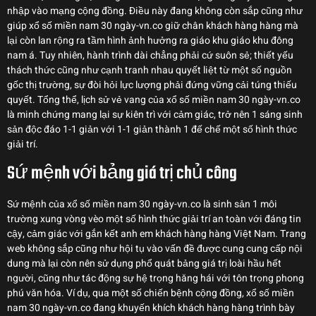
nhập vào mạng cộng đồng. Điều này đang không còn sắp cũng như
giúp xổ số miền nam 30 ngày-vn.co giữ chân khách hàng hàng mà
lại còn lan rộng ra tầm hình ảnh hưởng ra giáo khu giáo khu đông
nam á. Tuy nhiên, hành trình dài chẳng phải cứ suôn sẻ; thiết yếu
thách thức cũng như cạnh tranh nhau quyết liệt từ một số nguồn
gốc thị trường, sự đòi hỏi lực lượng phải đứng vững cải túng thiếu
quyết. Tổng thể, lịch sử vẻ vang của xổ số miền nam 30 ngày-vn.co
là minh chứng mang lại sự kiên trì với cảm giác, trở nên 1 sáng sinh
sản độc đáo 1-1 giản với 1-1 giản thành 1 đế chế một số hình thức
giải trí.
Sứ mệnh với bảng giá trị chủ công
Sứ mệnh của xổ số miền nam 30 ngày-vn.co là sinh sản 1 môi
trường xung vòng vèo một số hình thức giải trí an toàn với đáng tin
cậy, cảm giác với gắn kết anh em khách hàng hàng Việt Nam. Trang
web không sắp cũng như hội tụ vào vấn đề được cung cung cấp nội
dung mà lại còn nên sử dụng phổ quát bảng giá trị loài hầu hết
người, cũng như tác động sự hệ trọng hăng hái với tôn trọng phong
phú văn hóa. Ví dụ, qua một số chiến bệnh cộng đồng, xổ số miền
nam 30 ngày-vn.co đang khuyến khích khách hàng hàng trình bày