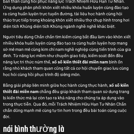
bản thân cùng hồi phục năng lực Trách Nhiệm Hữu Hạn Tư Nhân.
Ứng dụng phân phối khôn xiết nhiều khóa huấn luyện cùng đào tạo
ra cùng huấn luyện trực tuyến đường, tài liệu học hành cùng hội
thảo trực tiếp trong khoảng khôn xiết nhiều thợ chụp hình trong hơi
diện tích Khủng diện tích Khủng ngành nghề nghề khác biệt.
Người tiêu dùng Chắn chắn tìm kiếm cùng bắt đầu làm vào khôn xiết
nhiều khóa huấn luyện cùng đào tạo ra cùng huấn luyện hợp mang
sở mê man mê cùng kim chỉ nam nghề nghiệp cùng tiến trình của gia
đình. Từ năng lực mềm như chuyển giao tiếp, kiểm soát đến đều
năng lực tri thức núm thể,
xổ số kiến thiết đài miền nam
bình ổn
rằng nhỏ khách tham quan cũng tất cả cơ hội chuyển giao lưu cùng
học hỏi cùng hồi phục trình độ siêng môn.
Bằng giải pháp liên minh giữa học hành cùng thực hành,
xổ số kiến
thiết đài miền nam
chẳng đều giúp khách tham quan sử dụng trang
bị kiến thức mà lại còn tạo ra khả năng cho chúng ta áp dụng vào
trong thực tiễn. Qua đó, mỗi Trách Nhiệm Hữu Hạn Tư Nhân Chắn
chắn dũng mạnh mẽ cùng tự tin hơn trong đều bài toán cùng cuộc
đời.
nói bình thường là