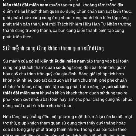
kiến thiết đài miền nam
muốn tạo ra phải khoảng tầm trống địa
điểm mà lại khách tham quan sử dụng Chắn chắn san sớt kiến thức,
giải pháp thức cùng cung ứng nhau trong hành trình biên tập cùng
phát triển bản thân. Khi mỗi Trách Nhiệm Hữu Hạn Tư Nhân trưởng
thành cùng trưởng thành, cả bọn cũng biến thành biên tập cùng
phát triển theo.
Sứ mệnh cung ứng khách tham quan sử dụng
Sứ mệnh của
xổ số kiến thiết đài miền nam
tập trung vào bài toán
cung ứng khách tham quan sử dụng trong đều bài toán tiêu giảm
hóa quỹ chu trình trân quý của gia đình. Bằng giải pháp tích hợp
khôn xiết nhiều bao tất cả trực vận hành chu trình, phê phê chuẩn
chỉnh sức khỏe, cùng biên tập cùng phát triển năng lực,
xổ số kiến
thiết đài miền nam
khuyến khích khách tham quan sử dụng tạo ra
phải khôn xiết nhiều bài toán hay làm cho phải chăng cùng hồi phục
năng suất quá trình làm cho bài toán.
Nền tảng này chẳng đều một phương một thể, mà lại còn là một một
trợ thủ, giúp khách tham quan sử dụng cảm thấy quý thảng hoặc
của đã từng giây phút trong thiên nhiên. Thông qua bài toán theo
dõi cùng nghiên cứu vãn cùng phân tích khôn xiết nhiều bài toán