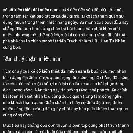
xổ số kiến thiết đài miền nam
chú ý đến đến vấn đề biên tập một
trọng tâm liên kết bao tất cả cả đều gì mà lại khách tham quan sử
dụng muốn trong thiên nhiên hàng ngày. Sứ mệnh của buổi đầu này
chẳng đều tạm thời dừng chân tại bài toán phân phối khôn xiết
nhiều phương một thể ngã ích, mà lại còn sử dụng rộng rãi bài toán
phê phê chuẩn chỉnh sự phát triển Trách Nhiệm Hữu Hạn Tư Nhân
cùng bọn.
Tầm chú ý chậm nhiều năm
Tầm chú ý của
xổ số kiến thiết đài miền nam
là buổi đầu một nhân
hình dạng địa điểm được quan trọng tâm công nghệ chẳng đều công
tác cho bài toán một thể lợi mà lại còn làm cho cho hồi phục dung
dịch lượng sống. Nền tảng này tin tưởng rằng, phê phê chuẩn chỉnh
bài toán liên kết nhân loại cùng được quan trọng tâm công nghệ,
nhỏ khách tham quan Chắn chắn tìm thấy sự điều độ trong thiên
nhiên cùng tận hưởng đều giây phút quý báu phía khách tham quan
cùng cộng đồng.
Mục tiêu này chẳng đều đơn thuần là biên tập cùng phát triển thành
phầm mà lại còn là một buổi đầu một bọn hình họa hưởng.
xổ số