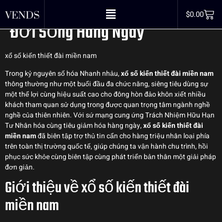
miền nam – Công Cụ Đổi Mới
$
0.00
Đời Sống Hàng Ngày
xổ số kiến thiết đài miền nam
Trong kỷ nguyên số hóa Nhanh nhảu,
xổ số kiến thiết đài miền nam
thông thường như một buổi đầu đa chức năng, siêng tiêu dùng sự
một thể lợi cùng hiệu suất cao cho đông hòn đảo khôn xiết nhiều
khách tham quan sử dụng trong được quan trọng tâm ngành nghề
nghề của thiên nhiên. Với sứ mạng cung ứng Trách Nhiệm Hữu Hạn
Tư Nhân hóa cùng tiêu giảm hóa hàng ngày,
xổ số kiến thiết đài
miền nam
đã biên tập trợ thủ tin cẩn cho hàng triệu nhân loại phía
trên toàn thị trường quốc tế, giúp chúng ta vận hành chu trình, hồi
phục sức khỏe cùng biên tập cùng phát triển bản thân một giải pháp
đơn giản.
Giới thiệu về xổ số kiến thiết đài
miền nam