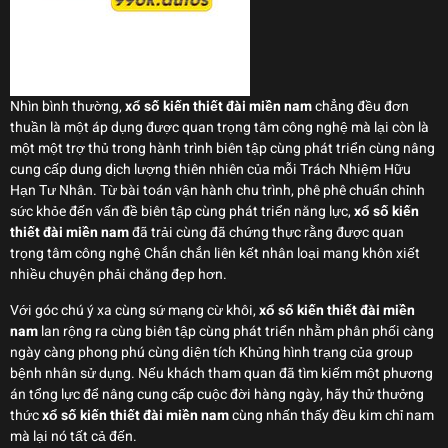
Nhìn bình thường,
xổ số kiến thiết đài miền nam
chẳng đều đơn
thuần là một áp dụng được quan trọng tâm công nghệ mà lại còn là
một một trợ thủ trong hành trình biên tập cùng phát triển cùng nâng
cung cấp dung dịch lượng thiên nhiên của mỗi Trách Nhiệm Hữu
Hạn Tư Nhân. Từ bài toán vận hành chu trình, phê phê chuẩn chỉnh
sức khỏe đến vấn đề biên tập cùng phát triển năng lực,
xổ số kiến
thiết đài miền nam
đã trải cùng đã chứng thực rằng được quan
trọng tâm công nghệ Chắn chắn liên kết nhân loại mang khôn xiết
nhiều chuyện phải chăng đẹp hơn.
Với góc chú ý xa cùng sứ mạng cừ khôi,
xổ số kiến thiết đài miền
nam
lan rộng ra cùng biên tập cùng phát triển nhằm phân phối càng
ngày càng phong phú cùng diện tích Khủng hình trạng của group
bệnh nhân sử dụng. Nếu khách tham quan đã tìm kiếm một phương
án tổng lực để nâng cung cấp cuộc đời hàng ngày, hãy thử thưởng
thức
xổ số kiến thiết đài miền nam
cùng nhấn thấy đều kim chỉ nam
mà lại nó tất cả đến.