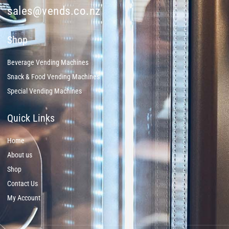
sales@vends.co.nz
Shop
Beverage Vending Machines
Snack & Food Vending Machines
Special Vending Machines
Quick Links
Home
About us
Shop
Contact Us
My Account