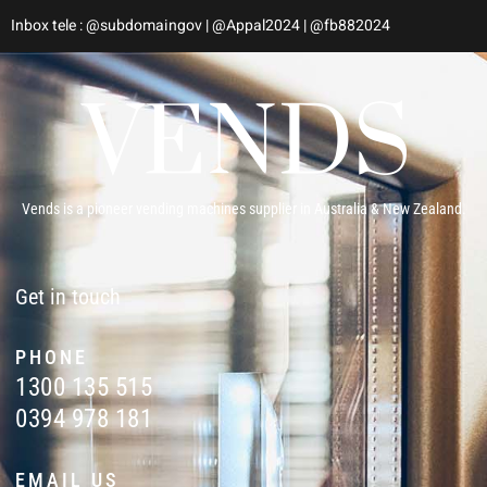
Inbox tele : @subdomaingov | @Appal2024 | @fb882024
Vends is a pioneer vending machines supplier in Australia & New Zealand.
Get in touch
PHONE
1300 135 515
0394 978 181
EMAIL US