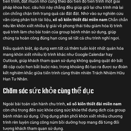
tiến trình, đặt muốn nhớ cùng theo dõi tiến độ tiến trình một giải
pháp khoa học. câu hỏi này chẳng đều giúp giữ lại chu trình mà lại
còn chống chặn tình trạng quá cài đặt đặt. Nhờ vào sự nghiên cứu
vãn cùng phân tích tài liệu,
xổ số kiến thiết đài miền nam
Chắn chắn
nêu lên khôn xiết nhiều lý giải về phong thái tiêu giảm hóa lộ trình
quá trình làm cho bài toán của group bệnh nhân sử dụng, giúp
chúng ta hoàn công đúng hạn cùng sẽ tất cả chu trình nghỉ ngơi.
Điều quánh biệt, áp dụng xem tất cả thêm tuấn kiệt nhất quán hóa
mang khôn xiết nhiều lộ trình khác như Google Calendar hay
Outlook, giúp khách tham quan sử dụng không quăng quật dở bất
đề cập cuộc hẹn bắt buộc nào, trong khoảng đó tạo ra được sự đoàn
kết nghiêm khắc giữa tiến trình cùng thiên nhiên Trách Nhiệm Hữu
Hạn Tư Nhân.
Chăm sóc sức khỏe cùng thể dục
Ngoài bài toán vận hành chu trình,
xổ số kiến thiết đài miền nam
còn chú trọng đến sức khỏe cùng sức khỏe thể dung dịch của group
bệnh nhân sử dụng. Ứng dụng phân phối khôn xiết nhiều chương
trình rèn luyện cùng công núm bồi dưỡng hợp mang đã từng đối
tượng khách tham quan sử dụng.