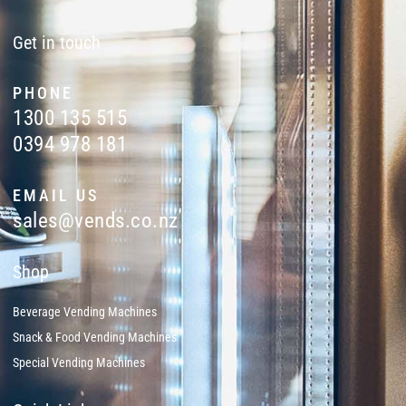
Get in touch
PHONE
1300 135 515
0394 978 181
EMAIL US
sales@vends.co.nz
Shop
Beverage Vending Machines
Snack & Food Vending Machines
Special Vending Machines