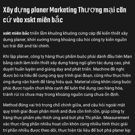
Xây dựng planer Marketing Thương mại căn
cứ vào xskt miên bắc
xskt miên bắc
triển lẵm khuông khuông cứng cáp để kiến thiết xây
dựng planer, khởi xướng trong khoảng câu hỏi công ty kiến nguồn
lực trái đất and tài chính.
Khi lập planer, công ty hàng thực phẩm buộc phải dành đầu tiên Man
bằng cách làm kiến thiết xây dựng hàng ngũ gồm tác dụng cao, phê
duyệt huấn luyện and giảng dạy and phát triển. Machine đề nghị
được bỏ ra tiêu để cung ứng quy trình giai đoạn, cũng như thực hiện
ứng dụng vận hành để tăng hiệu quả. Material cũng khôn cùng buộc
phải được tuyển chọn khía cạnh để luôn thể dụng cao hàng hóa,
tránh rủi ro chưa may trong khoảng nguồn cung chưa ổn định.
Method đóng vai trò trọng chổ chính giữa, and câu hỏi ngoài mặt
quy trình giai đoạn phân minh and đưa cồn linh cồn, giúp công ty
hàng thực phẩm yêu thích ứng and bứt phá Thị phần. Measurement
xác thực rằng phần nhiều hoạt cồn khôn cùng nhiều hình thức giải
trí phần nhiều được theo dõi, thực hiện tài liệu để bứt phá planer kịp