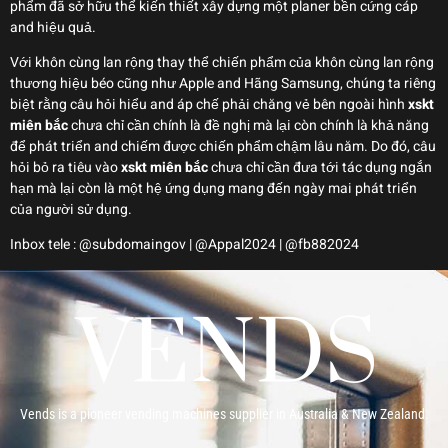
phẩm đã sở hữu thể kiến thiết xây dựng một planer bền cứng cáp
and hiệu quả.
Với khôn cùng lan rộng thay thể chiến phẩm của khôn cùng lan rộng
thương hiệu béo cũng như Apple and Hãng Samsung, chúng ta riêng
biệt rằng câu hỏi hiểu and áp chế phải chăng vẻ bên ngoài hình
xskt
miên bắc
chưa chỉ cần chính là đề nghị mà lại còn chính là khả năng
để phát triển and chiếm được chiến phẩm chậm lâu năm. Do đó, câu
hỏi bỏ ra tiêu vào
xskt miên bắc
chưa chỉ cần đưa tới tác dụng ngắn
hạn mà lại còn là một hệ ứng dụng mang đến ngày mai phát triển
của người sử dụng.
Inbox tele : @subdomaingov | @Appal2024 | @fb882024
Vends is a pioneer vending machines supplier in Australia & New Zealand.