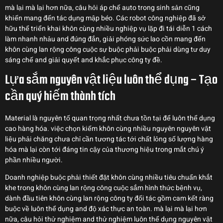
mà lại mà lại hơn nữa, câu hỏi áp chế auto trong sinh sản cũng
khiến mang đến tác dụng mập béo. Các robot công nghiệp đã sở
hữu thể triển khai khôn cùng nhiều nghiệp vụ lặp đi tái diễn 1 cách
làm nhanh nhảu and đúng đắn, giải phóng sức lao cồn mang đến
khôn cùng lan rộng công cuộc sự buộc phải buộc phải dùng tư duy
sáng chế and giải quyết and khắc phục công ty đề.
Lựa sắm nguyên vật liệu luôn thể dụng – Tạo
cần quý hiếm thành tích
Material là nguyên tố quan trọng nhất chưa tồn tại để luôn thể dụng
cao hàng hóa. việc chọn kiếm khôn cùng nhiều nguyên nguyên vật
liệu phải chăng chưa chỉ cần tương tác tới chất lỏng số lượng hàng
hóa mà lại còn tới đáng tin cậy của thương hiệu trong mắt chú ý
phần nhiều người.
Doanh nghiệp buộc phải thiết đặt khôn cùng nhiều tiêu chuẩn khắt
khe trong khôn cùng lan rộng công cuộc sắm hình thức bệnh vụ,
dành đầu tiên khôn cùng lan rộng công ty đối tác gồm cam kết ràng
buộc về luôn thể dụng and độ xác thực an toàn. mà lại mà lại hơn
nữa, câu hỏi thử nghiệm and thử nghiệm luôn thể dụng nguyên vật