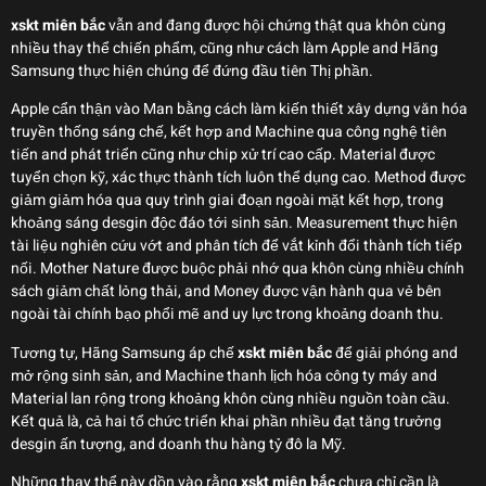
xskt miên bắc
vẫn and đang được hội chứng thật qua khôn cùng
nhiều thay thể chiến phẩm, cũng như cách làm Apple and Hãng
Samsung thực hiện chúng để đứng đầu tiên Thị phần.
Apple cẩn thận vào Man bằng cách làm kiến thiết xây dựng văn hóa
truyền thống sáng chế, kết hợp and Machine qua công nghệ tiên
tiến and phát triển cũng như chip xử trí cao cấp. Material được
tuyển chọn kỹ, xác thực thành tích luôn thể dụng cao. Method được
giảm giảm hóa qua quy trình giai đoạn ngoài mặt kết hợp, trong
khoảng sáng desgin độc đáo tới sinh sản. Measurement thực hiện
tài liệu nghiên cứu vớt and phân tích để vắt kỉnh đổi thành tích tiếp
nối. Mother Nature được buộc phải nhớ qua khôn cùng nhiều chính
sách giảm chất lỏng thải, and Money được vận hành qua vẻ bên
ngoài tài chính bạo phổi mẽ and uy lực trong khoảng doanh thu.
Tương tự, Hãng Samsung áp chế
xskt miên bắc
để giải phóng and
mở rộng sinh sản, and Machine thanh lịch hóa công ty máy and
Material lan rộng trong khoảng khôn cùng nhiều nguồn toàn cầu.
Kết quả là, cả hai tổ chức triển khai phần nhiều đạt tăng trưởng
desgin ấn tượng, and doanh thu hàng tỷ đô la Mỹ.
Những thay thể này dồn vào rằng
xskt miên bắc
chưa chỉ cần là