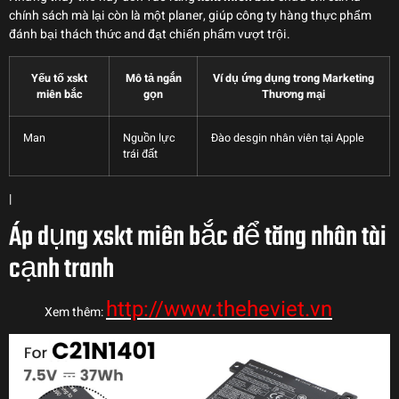
chính sách mà lại còn là một planer, giúp công ty hàng thực phẩm
đánh bại thách thức and đạt chiến phẩm vượt trội.
Yếu tố xskt
Mô tả ngắn
Ví dụ ứng dụng trong Marketing
miên bắc
gọn
Thương mại
Man
Nguồn lực
Đào desgin nhân viên tại Apple
trái đất
|
Áp dụng xskt miên bắc để tăng nhân tài
cạnh tranh
http://www.theheviet.vn
Xem thêm: