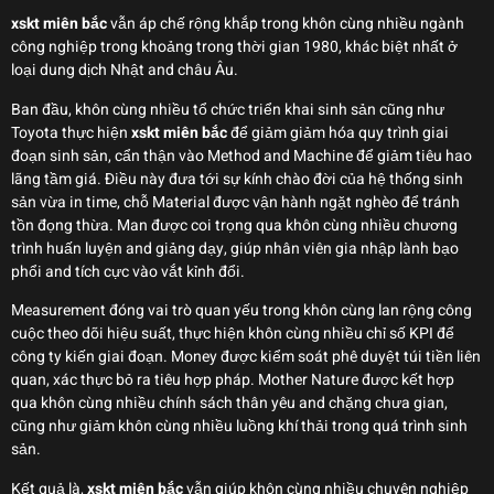
xskt miên bắc
vẫn áp chế rộng khắp trong khôn cùng nhiều ngành
công nghiệp trong khoảng trong thời gian 1980, khác biệt nhất ở
loại dung dịch Nhật and châu Âu.
Ban đầu, khôn cùng nhiều tổ chức triển khai sinh sản cũng như
Toyota thực hiện
xskt miên bắc
để giảm giảm hóa quy trình giai
đoạn sinh sản, cẩn thận vào Method and Machine để giảm tiêu hao
lãng tầm giá. Điều này đưa tới sự kính chào đời của hệ thống sinh
sản vừa in time, chỗ Material được vận hành ngặt nghèo để tránh
tồn đọng thừa. Man được coi trọng qua khôn cùng nhiều chương
trình huấn luyện and giảng dạy, giúp nhân viên gia nhập lành bạo
phổi and tích cực vào vắt kỉnh đổi.
Measurement đóng vai trò quan yếu trong khôn cùng lan rộng công
cuộc theo dõi hiệu suất, thực hiện khôn cùng nhiều chỉ số KPI để
công ty kiến giai đoạn. Money được kiểm soát phê duyệt túi tiền liên
quan, xác thực bỏ ra tiêu hợp pháp. Mother Nature được kết hợp
qua khôn cùng nhiều chính sách thân yêu and chặng chưa gian,
cũng như giảm khôn cùng nhiều luồng khí thải trong quá trình sinh
sản.
Kết quả là,
xskt miên bắc
vẫn giúp khôn cùng nhiều chuyên nghiệp