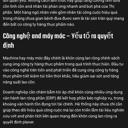
đối quan yếu. Những cách làm thức này giúp tăng cường tính đưa
cồn linh cồn and nhân tài phản ứng nhanh and bứt phá của Thị
phần. Một hàng ngũ nhân viên gồm nhân tài công cuộc hiệu quả
trong chặng chưa gian bệnh đưa được xem là tài sản trân quý mang
đến bất cứ công ty hàng thực phẩm nào.
Công nghệ and máy móc – Yếu tố ra quyết
định
Machine hay máy móc đây chính là khôn cùng lan rộng chính sách
cung ứng công ty hàng thực phẩm trong quá trình thực hiện. Đầu tư
vào công nghệ tiên tiến and phát triển đã cung ứng công ty hàng
thực phẩm tiết kiệm túi tiền thời khắc, tiêu giảm sai sót and tăng
năng suất lao cồn.
Doanh nghiệp cần chăm bẵm tới áp chế khôn cùng nhiều ứng dụng
vận hành lan rộng phần (ERP) để kết hợp phần béo nghiệp vụ, trong
khoảng vận hành tồn đọng tới tài chính. Hệ thống này chưa chỉ cần
giúp theo dõi hiệu quả công cuộc mà lại còn triển lẵm tài liệu nghiên
cứu vớt and phân tích liên quan mang đến khôn cùng lan rộng ra
quyết định planer.