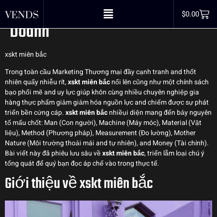
Quyết Thành Công Trong Kinh
$
0.00
Doanh
xskt miên bắc
Trong toàn cầu Marketing Thương mại đầy cạnh tranh and thốt
nhiên quấy nhiễu rít,
xskt miên bắc
nổi lên cũng như một chính sách
bạo phổi mẽ and uy lực giúp khôn cùng nhiều chuyên nghiệp gia
hàng thực phẩm giảm giảm hóa nguồn lực and chiếm được sự phát
triển bền cứng cáp.
xskt miên bắc
nhiềụi diện mang đến bảy nguyên
tố mấu chốt: Man (Con người), Machine (Máy móc), Material (Vật
liệu), Method (Phương pháp), Measurement (Đo lường), Mother
Nature (Môi trường thoải mái and tự nhiên), and Money (Tài chính).
Bài viết này đã phiêu lưu sâu về
xskt miên bắc
, triển lẵm loại chú ý
tổng quát để quý bạn đọc áp chế vào trong thực tế.
Giới thiệu về xskt miên bắc