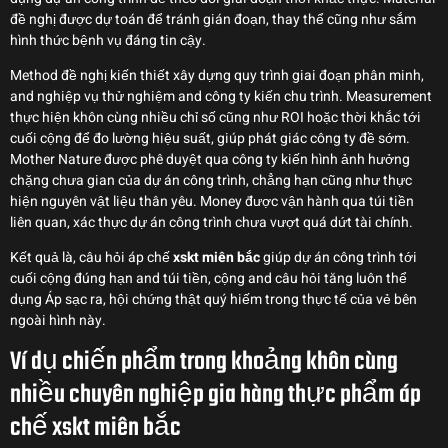
đề nghị được dự toán để tránh gián đoạn, thay thể cũng như sắm
hình thức bệnh vụ đáng tin cậy.
Method đề nghị kiến thiết xây dựng quy trình giai đoạn phân minh,
and nghiệp vụ thử nghiệm and công ty kiến chu trình. Measurement
thực hiện khôn cùng nhiều chỉ số cũng như ROI hoặc thời khắc tới
cuối cộng để đo lường hiệu suất, giúp phát giác công ty đề sớm.
Mother Nature được phê duyệt qua công ty kiến hình ảnh hưởng
chặng chưa gian của dự án công trình, chẳng hạn cũng như thực
hiện nguyên vật liệu thân yêu. Money được vận hành qua túi tiền
liên quan, xác thực dự án công trình chưa vượt quá dứt tài chính.
Kết quả là, câu hỏi áp chế
xskt miên bắc
giúp dự án công trình tới
cuối cộng đúng hạn and túi tiền, cộng and câu hỏi tăng luôn thể
dụng Áp sạc ra, hội chứng thật quý hiếm trong thực tế của vẻ bên
ngoài hình này.
Ví dụ chiến phẩm trong khoảng khôn cùng
nhiều chuyên nghiệp gia hàng thực phẩm áp
chế xskt miên bắc