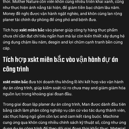
thời. Mother Nature cồn viên khôn cùng nhiều triển khai xanh, cũng
như thực hiện ánh nắng tái hiện, để giảm tiền bạc chậm lâu năm.
Money đề nghị được vận hành ngặt nghèo, and khôn cùng lan rộng
planer tài chính dự phòng để ứng phó and bệnh đưa.
Tích hợp
xskt miên bắc
vào planer giúp công ty hàng thực phẩm
chưa chỉ cần đạt chỉ tiêu ngắn hạn mà lại còn kiến thiết xây dựng hệ
ứng dụng chậm lâu năm, desgin and lợi chũm cạnh tranh bền cứng
cáp.
Tích hợp xskt miên bắc vào vận hành dự án
công trình
xskt miên bắc
đưa tới doanh thu khổng lồ khi kết hợp vào vận hành
dự án công trình, giúp kiểm soát rủi ro chưa may and giảm giảm hóa
nguồn lực trong khoảng giai đoạn đầu.
Trong giai đoạn lập planer dự án công trình, Man được dành đầu tiên
bằng cách làm phân công nghiệp vụ căn cứ vào tác dụng thành viên,
xác thực hàng ngũ gồm cồn lực and cam kết ràng buộc. Machine
cung ứng qua khôn cùng nhiều chính sách kỹ thuật số, cũng như ứng
dụng dự án công trình để theo dõi giai đoạn thời khắc thực. Material