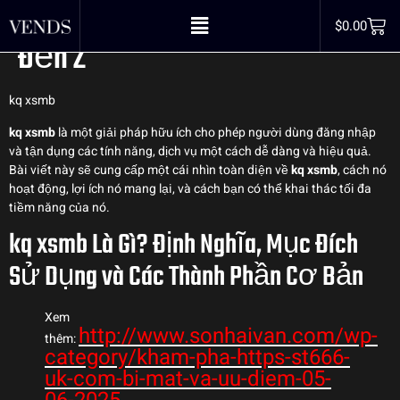
Hướng Dẫn Toàn Diện Từ A
$
0.00
Đến Z
kq xsmb
kq xsmb
là một giải pháp hữu ích cho phép người dùng đăng nhập
và tận dụng các tính năng, dịch vụ một cách dễ dàng và hiệu quả.
Bài viết này sẽ cung cấp một cái nhìn toàn diện về
kq xsmb
, cách nó
hoạt động, lợi ích nó mang lại, và cách bạn có thể khai thác tối đa
tiềm năng của nó.
kq xsmb Là Gì? Định Nghĩa, Mục Đích
Sử Dụng và Các Thành Phần Cơ Bản
Xem
http://www.sonhaivan.com/wp-
thêm:
category/kham-pha-https-st666-
uk-com-bi-mat-va-uu-diem-05-