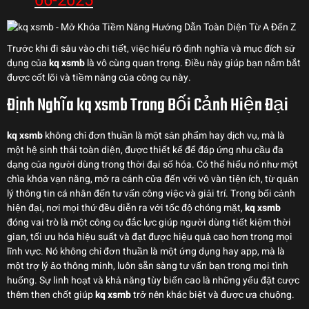
06-2025
Trước khi đi sâu vào chi tiết, việc hiểu rõ định nghĩa và mục đích sử
dụng của
kq xsmb
là vô cùng quan trọng. Điều này giúp bạn nắm bắt
được cốt lõi và tiềm năng của công cụ này.
Định Nghĩa kq xsmb Trong Bối Cảnh Hiện Đại
kq xsmb
không chỉ đơn thuần là một sản phẩm hay dịch vụ, mà là
một hệ sinh thái toàn diện, được thiết kế để đáp ứng nhu cầu đa
dạng của người dùng trong thời đại số hóa. Có thể hiểu nó như một
chìa khóa vạn năng, mở ra cánh cửa đến với vô vàn tiện ích, từ quản
lý thông tin cá nhân đến tư vấn công việc và giải trí. Trong bối cảnh
hiện đại, nơi mọi thứ đều diễn ra với tốc độ chóng mặt,
kq xsmb
đóng vai trò là một công cụ đắc lực giúp người dùng tiết kiệm thời
gian, tối ưu hóa hiệu suất và đạt được hiệu quả cao hơn trong mọi
lĩnh vực. Nó không chỉ đơn thuần là một ứng dụng hay app, mà là
một trợ lý ảo thông minh, luôn sẵn sàng tư vấn bạn trong mọi tình
huống. Sự linh hoạt và khả năng tùy biến cao là những yếu đặt cược
thêm then chốt giúp
kq xsmb
trở nên khác biệt và được ưa chuộng.