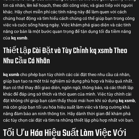
tin cá nhân, lên kế hoạch, theo dõi công việc, và giao tiếp với người
khác. Hãy chơi miễn phí các tính năng này để làm quen với cách
chúng hoạt động và tìm hiểu cách chúng có thể giúp bạn trong công
việc và cuộc sống hàng ngày. Việc khám phá giao diện và các tính
năng cơ bản là một bước quan trọng để tận dụng tối đa tiềm năng
của
kq xsmb
.
Thiết Lập Cài Đặt và Tùy Chỉnh kq xsmb Theo
Nhu Cầu Cá Nhân
kq xsmb
cho phép bạn tùy chỉnh các cài đặt theo nhu cầu cá nhân,
giúp bạn tạo ra một trải nghiệm sử dụng phù hợp và hiệu quả nhất.
Bạn có thể thay đổi giao diện, ngôn ngữ, thông báo, và các thiết lập
khác để đáp ứng sở thích và thói quen của mình. Việc tùy chỉnh cài
đặt không chỉ giúp bạn cảm thấy thoải mái hơn khi sử dụng
kq xsmb
,
mà còn giúp bạn tối ưu hóa hiệu suất làm việc và tăng cường khả
năng đảm bảo an ninh thông tin. Hãy dành thời gian để khám phá
các tùy chọn cài đặt và tìm ra những thiết lập phù hợp nhất với bạn.
Tối Ưu Hóa Hiệu Suất Làm Việc Với