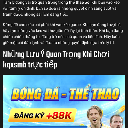
Tâm lý đóng vai trò quan trọng trong
thể thao ảo
. Khi bạn vào kèo
với tâm lý ổn định, bạn sẽ đưa ra những quyết định sáng suốt và
tránh được những sai lầm đáng tiếc.
Đừng để cảm xúc chi phối khi vào kèo game. Khi bạn đang trượt lỗ,
hãy tạm dừng vào kèo và thư giãn để lấy lại tinh thần. Khi bạn đang
chiến chiến thắng to, đừng trở nên chủ quan và liều lĩnh. Hãy luôn
giữ một cái đầu lạnh và đưa ra những quyết định dựa trên lý trí.
Những Lưu Ý Quan Trọng Khi Chơi
kqxsmb trực tiếp