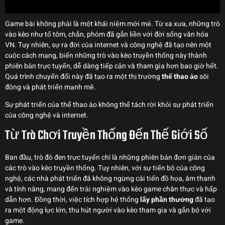
Game bài không phải là một khái niệm mới mẻ. Từ xa xưa, những trò
vào kèo như tổ tôm, chắn, phỏm đã gắn liền với đời sống văn hóa
VN. Tuy nhiên, sự ra đời của internet và công nghệ đã tạo nên một
cuộc cách mạng, biến những trò vào kèo truyền thống này thành
phiên bản trực tuyến, dễ dàng tiếp cận và tham gia hơn bao giờ hết.
Quá trình chuyển đổi này đã tạo ra một thị trường
thể thao ảo
sôi
động và phát triển mạnh mẽ.
Sự phát triển của thể thao ảo không thể tách rời khỏi sự phát triển
của công nghệ và internet.
Từ Trò Chơi Truyền Thống Đến Thế Giới Số
Ban đầu, trò đỏ đen trực tuyến chỉ là những phiên bản đơn giản của
các trò vào kèo truyền thống. Tuy nhiên, với sự tiến bộ của công
nghệ, các nhà phát triển đã không ngừng cải tiến đồ họa, âm thanh
và tính năng, mang đến trải nghiệm vào kèo game chân thực và hấp
dẫn hơn. Đồng thời, việc tích hợp hệ thống
lấy phần thưởng
đã tạo
ra một động lực lớn, thu hút người vào kèo tham gia và gắn bó với
game.