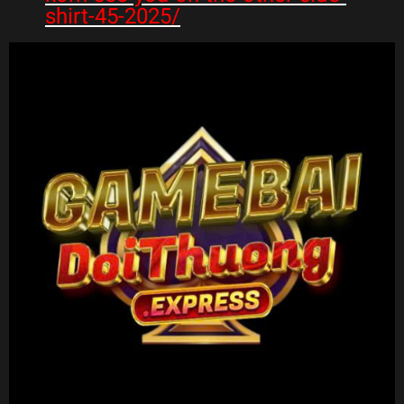
shirt-45-2025/