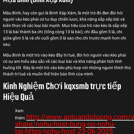
Mậu Binh (Binh Xập Xám)
Mậu Binh, hay còn gọi là Binh Xập Xám, là một trò đỏ đen đòi hỏi
người vào kèo phải có tư duy chiến lược, khả năng sắp xếp bài và
kiến thức về các loại bài mạnh. Mục tiêu của trò vào kèo là sắp xếp
13 lá bài thành ba chi (tổng cộng 13 lá bài); chi đầu gồm 5 lá, chi
giữa gồm 5 lá và chi cuối gồm 3 lá sao cho chi trước mạnh hơn chi
sau.
Mậu Binh là một trò vào kèo đầy trí tuệ, đòi hỏi người vào kèo phải
có sự am hiểu sâu sắc về các loại bài và khả năng phân tích tình
huống tốt. Đây là một trò vào kèo phù hợp với những người thích thử
thách trí tuệ và muốn thể hiện bản lĩnh của mình.
Kinh Nghiệm Chơi kqxsmb trực tiếp
Hiệu Quả
Xem
http://www.antoandoluong.com/
thêm:
share/nohu-host-bung-no-nohu-
tai-https-nohu-host-23-06-2025