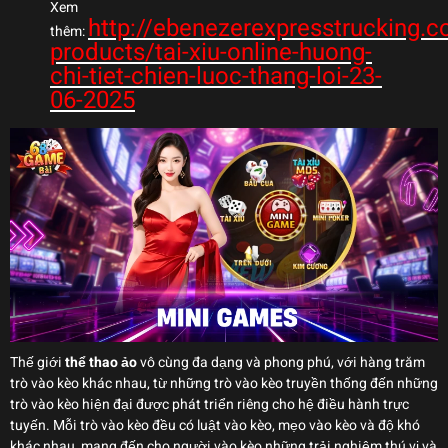
Xem
http://ebenezerexpresstrucking.
thêm:
products/tai-xiu-online-huong-
chi-tiet-chien-luoc-thang-loi-23-
06-2025
Thế giới
thể thao ảo
vô cùng đa dạng và phong phú, với hàng trăm
trò vào kèo khác nhau, từ những trò vào kèo truyền thống đến những
trò vào kèo hiện đại được phát triển riêng cho hệ điều hành trực
tuyến. Mỗi trò vào kèo đều có luật vào kèo, mẹo vào kèo và độ khó
khác nhau, mang đến cho người vào kèo những trải nghiệm thú vị và