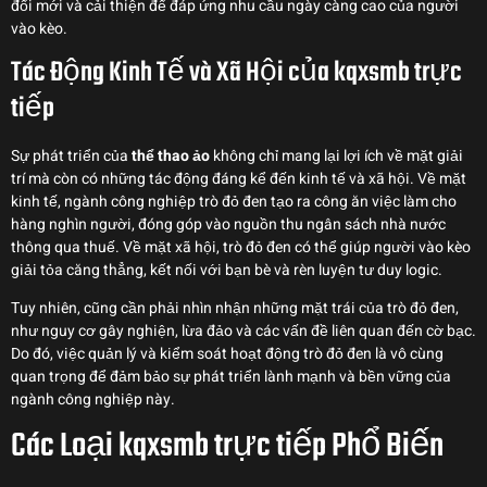
đổi mới và cải thiện để đáp ứng nhu cầu ngày càng cao của người
vào kèo.
Tác Động Kinh Tế và Xã Hội của kqxsmb trực
tiếp
Sự phát triển của
thể thao ảo
không chỉ mang lại lợi ích về mặt giải
trí mà còn có những tác động đáng kể đến kinh tế và xã hội. Về mặt
kinh tế, ngành công nghiệp trò đỏ đen tạo ra công ăn việc làm cho
hàng nghìn người, đóng góp vào nguồn thu ngân sách nhà nước
thông qua thuế. Về mặt xã hội, trò đỏ đen có thể giúp người vào kèo
giải tỏa căng thẳng, kết nối với bạn bè và rèn luyện tư duy logic.
Tuy nhiên, cũng cần phải nhìn nhận những mặt trái của trò đỏ đen,
như nguy cơ gây nghiện, lừa đảo và các vấn đề liên quan đến cờ bạc.
Do đó, việc quản lý và kiểm soát hoạt động trò đỏ đen là vô cùng
quan trọng để đảm bảo sự phát triển lành mạnh và bền vững của
ngành công nghiệp này.
Các Loại kqxsmb trực tiếp Phổ Biến