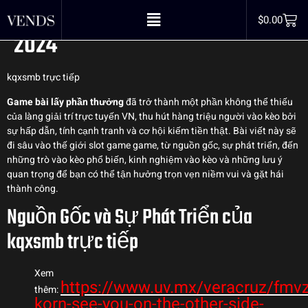
Thế Giới Giải Trí Đỉnh Cao –
$
0.00
2024
kqxsmb trực tiếp
Game bài lấy phần thưởng
đã trở thành một phần không thể thiếu
của làng giải trí trực tuyến VN, thu hút hàng triệu người vào kèo bởi
sự hấp dẫn, tính cạnh tranh và cơ hội kiếm tiền thật. Bài viết này sẽ
đi sâu vào thế giới slot game game, từ nguồn gốc, sự phát triển, đến
những trò vào kèo phổ biến, kinh nghiệm vào kèo và những lưu ý
quan trọng để bạn có thể tận hưởng trọn vẹn niềm vui và gặt hái
thành công.
Nguồn Gốc và Sự Phát Triển của
kqxsmb trực tiếp
Xem
https://www.uv.mx/veracruz/fmvz
thêm:
korn-see-you-on-the-other-side-