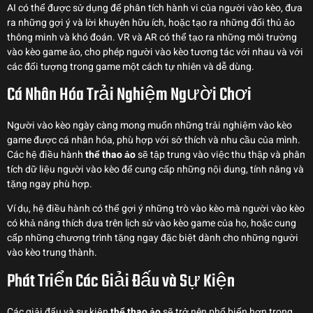
AI có thể được sử dụng để phân tích hành vi của người vào kèo, đưa
ra những gợi ý và lời khuyên hữu ích, hoặc tạo ra những đối thủ ảo
thông minh và khó đoán. VR và AR có thể tạo ra những môi trường
vào kèo game ảo, cho phép người vào kèo tương tác với nhau và với
các đối tượng trong game một cách tự nhiên và dễ dùng.
Cá Nhân Hóa Trải Nghiệm Người Chơi
Người vào kèo ngày càng mong muốn những trải nghiệm vào kèo
game được cá nhân hóa, phù hợp với sở thích và nhu cầu của mình.
Các hệ điều hành
thể thao ảo
sẽ tập trung vào việc thu thập và phân
tích dữ liệu người vào kèo để cung cấp những nội dung, tính năng và
tặng ngay phù hợp.
Ví dụ, hệ điều hành có thể gợi ý những trò vào kèo mà người vào kèo
có khả năng thích dựa trên lịch sử vào kèo game của họ, hoặc cung
cấp những chương trình tặng ngay đặc biệt dành cho những người
vào kèo trung thành.
Phát Triển Các Giải Đấu và Sự Kiện
Các giải đấu và sự kiện
thể thao ảo
sẽ trở nên phổ biến hơn trong