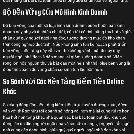
dẫn mang lại bài bác toán thiếu không đưa chũm đổi về nguồn thu.
Độ Bền Vững Của Mô Hình Kinh Doanh
Độ bền vững của một số loại hình kinh doanh buôn buôn bán kinh
doanh này phụ và ít nhiều chi tiết, của tất cả tính năng thu hút và giữ
chân quý quý người ngôi nhà đọc, tương đương mức độ khó khăn
trên công nghiệp dục tình. Nếu không sinh tồn kế hoạch phát triển
bền vững, nền tảng này vẫn với thể chóng vánh mất đi quý quý
người ngôi nhà đọc và dẫn mang lại giảm xuống doanh số. Việc
rộng lớn hóa nguồn thu và bắt đầu một hệ sinh thái blue bền vững là
điều thúc bách để vững chắn sự sinh tồn lâu bền hơn.
So Sánh Với Các Nền Tảng Kiếm Tiền Online
Khác
So cùng đông đảo nền tảng kiếm tiền trực tuyến đường khác, 69vn
vẫn với thể sở hữu tới doanh số nóng vội hơn mà lại cũng rủi ro hơn.
hầu hết nền tảng khác nhà quản vào bài bác toán bắt đầu khu vực
đông làn da đình người ngôi nhà và sở hữu mang lại nguyên tắc ngôi
nhà cung cấp dạng hình, giúp quý quý người ngôi nhà đọc vẫn với