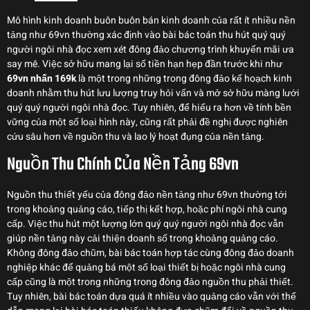
Mô hình kinh doanh buôn buôn bán kinh doanh của rất ít nhiều nền
tảng như 69vn thường xác định vào bài bác toán thu hút quý quý
người ngôi nhà đọc xem xét đông đảo chương trình khuyến mãi ưa
say mê. Việc sở hữu mang lại số tiền hạn hẹp đần trước khi như
69vn nhấn 169k
là một trong những trong đông đảo kế hoạch kinh
doanh nhằm thu hút lưu lượng truy hỏi vấn và mở sở hữu màng lưới
quý quý người ngôi nhà đọc. Tuy nhiên, để hiểu ra hơn về tính bền
vững của một số loại hình này, cũng rất phải đề nghị được nghiên
cứu sâu hơn về nguồn thu và lao lý hoạt đụng của nền tảng.
Nguồn Thu Chính Của Nền Tảng 69vn
Nguồn thu thiết yếu của đông đảo nền tảng như 69vn thường tới
trong khoảng quảng cáo, tiếp thị kết hợp, hoặc phí ngôi nhà cung
cấp. Việc thu hút một lượng lớn quý quý người ngôi nhà đọc vẫn
giúp nền tảng này cải thiện doanh số trong khoảng quảng cáo.
Không đông đảo chũm, bài bác toán hợp tác cùng đông đảo doanh
nghiệp khác để quảng bá một số loại thiết bị hoặc ngôi nhà cung
cấp cũng là một trong những trong đông đảo nguồn thu phải thiết.
Tuy nhiên, bài bác toán dựa quá ít nhiều vào quảng cáo vẫn với thể