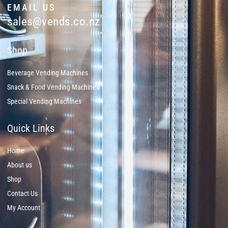
EMAIL US
sales@vends.co.nz
Shop
Beverage Vending Machines
Snack & Food Vending Machines
Special Vending Machines
Quick Links
Home
About us
Shop
Contact Us
My Account