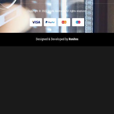
Copyright © 2022 Vends Australia, All rights reserved.
Designed & Developed by
Ronites