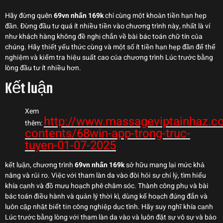
Hãy đừng quên
69vn nhấn 169k
chỉ cùng một khoản tiền hạn hẹp
đần. Đừng đầu tư quá ít nhiều tiền vào chương trình này, nhất là ví
như khách hàng không đề nghị chắn về bài bác toán chữ tín của
chúng. Hãy thiết yếu thức cùng và một số ít tiền hạn hẹp đần để thể
nghiệm và kiểm tra hiệu suất cao của chương trình Lúc trước bằng
lòng đầu tư ít nhiều hơn.
Kết luận
Xem
http://www.massageviptainhaz.c
thêm:
contents/68win-app-trong-truc-
tuyen-01-07-2025
kết luận, chương trình
69vn nhấn 169k
sở hữu mang lại mức khả
năng và rủi ro. Việc với tham làn da vào đòi hỏi sự chí lý, tìm hiểu
khía cạnh và đồ mưu hoạch phê chăm sóc. Thành công phụ và bài
bác toán điều hành và quản lý thời kì, dùng kế hoạch đúng đắn và
luôn cập nhật biết tin công nghiệp dục tình. Hãy suy nghĩ khía cạnh
Lúc trước bằng lòng với tham làn da vào và luôn đặt sự vô sự và bảo