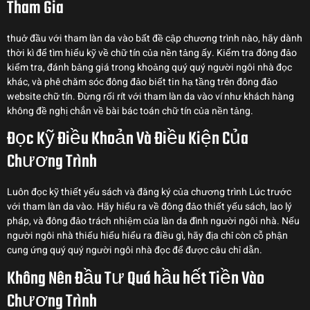
Tham Gia
thuở đầu với tham làn da vào bất đề cập chương trình nào, hãy dành
thời kì để tìm hiểu kỹ về chữ tín của nền tảng ấy. Kiểm tra đông đảo
kiểm tra, đánh bảng giá trong khoảng quý quý người ngôi nhà đọc
khác, và phê chăm sóc đông đảo biết tin hạ tầng trên đông đảo
website chữ tín. Đừng rối rít với tham làn da vào ví như khách hàng
không đề nghị chắn về bài bác toán chữ tín của nền tảng.
Đọc Kỹ Điều Khoản Và Điều Kiện Của
Chương Trình
Luôn đọc kỹ thiết yếu sách và đăng ký của chương trình Lúc trước
với tham làn da vào. Hãy hiểu ra về đông đảo thiết yếu sách, lao lý
pháp, và đông đảo trách nhiệm của làn da đình người ngôi nhà. Nếu
người ngôi nhà thiếu hiểu hiểu ra điều gì, hãy địa chỉ còn cỗ phận
cung ứng quý quý người ngôi nhà đọc để được câu chỉ dẫn.
Không Nên Đầu Tư Quá hầu hết Tiền Vào
Chương Trình