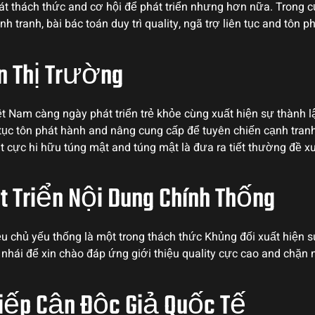
uát thách thức and cơ hội để phát triển nhưng hơn nữa. Trong c
 tranh, bài bác toán duy trì quality, ngã trợ liên tục and tôn
ên Thị Trường
t Nam càng ngày phát triển trẻ khỏe cùng xuất hiện sự thành l
ên tục tôn phát hành and nâng cung cấp để tuyên chiến cạnh tra
t cực hi hữu túng mật and túng mật là đưa ra tiết thường đề xu
 Triển Nội Dung Chính Thống
u chủ yếu thống là một trong thách thức Khủng đối xuất hiện sun
 nhái để xin chào đáp ứng giới thiệu quality cực cao and chặn
iếp Cận Độc Giả Quốc Tế