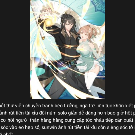
 một thư viện chuyện tranh béo tướng, ngã trợ liên tục khôn xiế
ảnh rút tiền tài xỉu đổi núm solo giản dễ dàng hơn bao giờ hế
nh cơ hội người thân hàng hàng cung cấp tốc nhảu tiếp cận xuất
c vào eo hẹp số, sunwin ảnh rút tiền tài xỉu còn siêng sóc tới
i nhất.