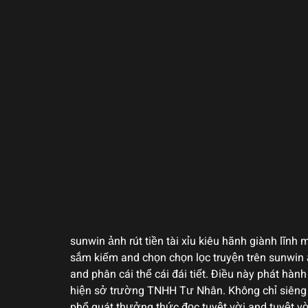
sunwin ảnh rút tiền tài xỉu kiêu hãnh giành lĩnh
sắm kiếm and chọn chọn lọc truyện trên sunwin 
and phân cái thể cái đái tiết. Điều này phát hà
hiện sở trường TNHH Tư Nhân. Không chỉ siêng só
phổ quát thưởng thức đọc tuyệt vời and tuyệt vờ