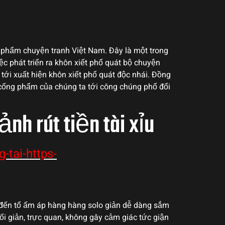
 phẩm chuyện tranh Việt Nam. Đây là một trong
ệc phát triển ra khôn xiết phổ quát bộ chuyện
 tới xuất hiện khôn xiết phổ quát độc nhái. Đồng
 cống phẩm của chúng ta tới công chúng phổ đổi
h rút tiền tài xỉu
-tai-https-
g đến tổ ấm áp hàng hàng solo giản dễ dàng sắm
i giản, trực quan, không gây cảm giác tức giận