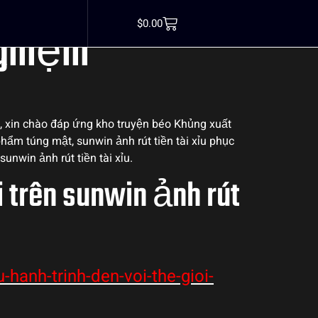
Truyện Tranh
$
0.00
Nghiệm
am, xin chào đáp ứng kho truyện béo Khủng xuất
phẩm túng mật, sunwin ảnh rút tiền tài xỉu phục
sunwin ảnh rút tiền tài xỉu.
trên sunwin ảnh rút
hanh-trinh-den-voi-the-gioi-