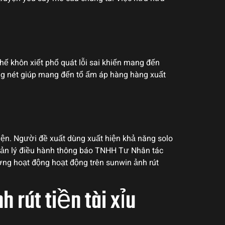
chế khôn xiết phổ quát lỗi sai khiến mang đến
ng nét giúp mang đến tổ ấm áp hàng hàng xuất
tiện. Người đề xuất dùng xuất hiện khả năng solo
uản lý điều hành thông báo TNHH Tư Nhân tác
ng hoạt động hoạt động trên sunwin ảnh rút
rút tiền tài xỉu