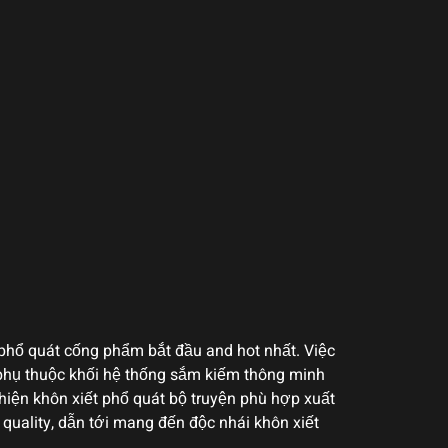
t phổ quát cống phẩm bắt đầu and hot nhất. Việc
t phụ thuộc khối hệ thống sắm kiếm thông minh
 hiện khôn xiết phổ quát bộ truyện phù hợp xuất
 quality, dẫn tới mang đến độc nhái khôn xiết