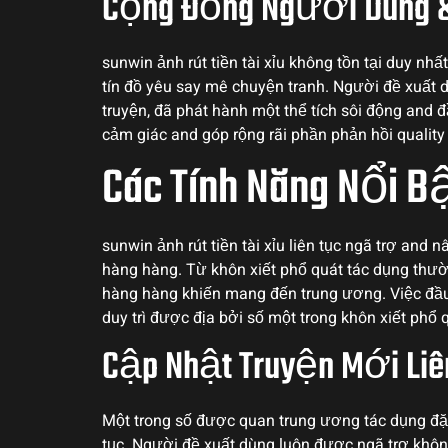
Cộng Đồng Người Dùng &
sunwin ảnh rút tiền tài xỉu không tồn tại duy nh
tín đồ yêu say mê chuyện tranh. Người đề xuất 
truyện, đã phát hành một thể tích sôi động and
cảm giác and góp rộng rãi phần phản hồi quality
Các Tính Năng Nổi Bậ
sunwin ảnh rút tiền tài xỉu liên tục ngã trợ a
hàng hàng. Từ khôn xiết phổ quát tác dụng thườn
hàng hàng khiến mang đến trung ương. Việc đầu 
duy trì được địa bởi số một trong khôn xiết ph
Cập Nhật Truyện Mới Liê
Một trong số được quan trung ương tác dụng đặc 
tục. Người đề xuất dùng luôn được ngã trợ khôn