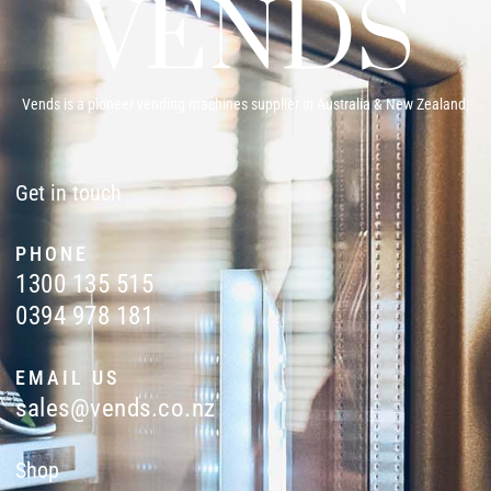
Vends is a pioneer vending machines supplier in Australia & New Zealand.
Get in touch
PHONE
1300 135 515
0394 978 181
EMAIL US
sales@vends.co.nz
Shop