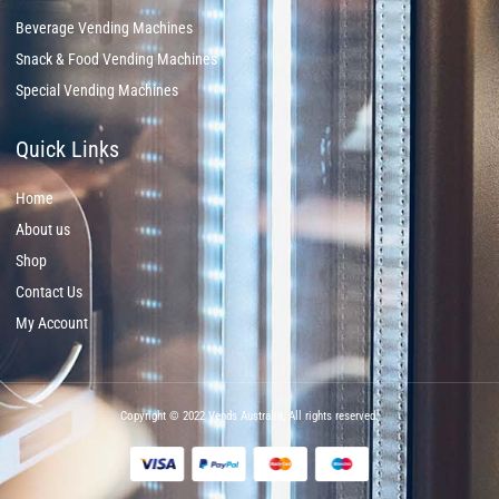
Beverage Vending Machines
Snack & Food Vending Machines
Special Vending Machines
Quick Links
Home
About us
Shop
Contact Us
My Account
Copyright © 2022 Vends Australia, All rights reserved.