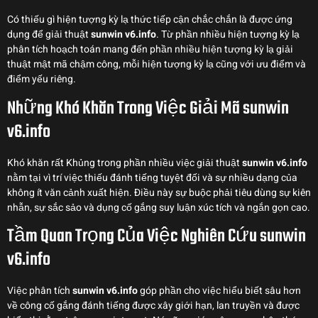
Có thiếu gì hiện tượng kỳ lạ thức tiếp cận chắc chắn là được ứng
dụng để giải thuật
sunwin v6.info
. Từ phần nhiều hiện tượng kỳ lạ
phân tích hoạch toán mang đến phần nhiều hiện tượng kỳ lạ giải
thuật mật mã chậm công, mỗi hiện tượng kỳ lạ cũng với ưu điểm và
điểm yếu riêng.
Những Khó Khăn Trong Việc Giải Mã sunwin
v6.info
Khó khăn rất Khủng trong phần nhiều việc giải thuật
sunwin v6.info
nằm tại vì trí việc thiếu đánh tiếng tuyệt đối và sự nhiều dạng của
không ít văn cảnh xuất hiện. Điều này sự buộc phải tiêu dùng sự kiên
nhẫn, sự sắc sảo và dụng cố gắng suy luận xúc tích và ngắn gọn cao.
Tầm Quan Trọng Của Việc Nghiên Cứu sunwin
v6.info
Việc phân tích
sunwin v6.info
góp phần cho việc hiểu biết sâu hơn
về công cố gắng đánh tiếng được xây giới hạn, lan truyền và được