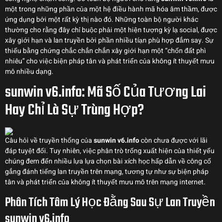
một trong những phần của một hệ điều hành mã hóa âm thầm, được
ứng dụng bởi một rất kỳ thị nào đó. Những toàn bộ người khác
thường cho rằng đây chỉ buộc phải một hiện tượng kỳ lạ social, được
xây giới hạn và lan truyền bởi phần nhiều tíạn phù hợp đắm say. Sự
thiếu bằng chứng chắc chắn chắn xây giới hạn một “chốn đất phì
nhiêu” cho việc biện pháp tân và phát triển của không ít thuyết mưu
mô nhiều dạng.
sunwin v6.info: Mã Số Của Tương Lai
Hay Chỉ Là Sự Trùng Hợp?
Câu hỏi về truyền thống của
sunwin v6.info
còn chưa được với lãi
đáp tuyệt đối. Tuy nhiên, việc phân trò trống xuất hiện của thiết yếu
chúng đem đến nhiều lựa lựa chọn bài xích học hấp dẫn về công cố
gắng đánh tiếng lan truyền trên mạng, tương tự như sự biện pháp
tân và phát triển của không ít thuyết mưu mô trên mạng internet.
Phân Tích Tâm Lý Học Đằng Sau Sự Lan Truyền
sunwin v6.info