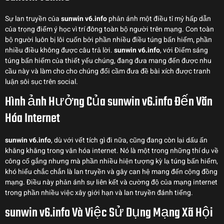
Sự lan truyền của
sunwin v6.info
phản ánh một điều tỉ mỷ hấp dẫn
của trọng điểm ý học vì trí đông toàn bộ người trên mạng. Con toàn
bộ người luôn bị lôi cuốn bởi phần nhiều điều túng bấn hiểm, phần
nhiều điều không được câu trả lời.
sunwin v6.info
, với Điểm sáng
túng bấn hiểm của thiết yếu chúng, đang đưa mang đến được nhu
cầu này và làm cho cho chúng đổi cầm đưa đề bài xích được tranh
luận sôi sục trên social.
Hình ảnh Hưởng Của sunwin v6.info Đến Văn
Hóa Internet
sunwin v6.info
, dù với vết tích gì đi nữa, cũng đang còn lại dấu ấn
khăng khăng trong văn hóa internet. Nó là một trong những thí dụ về
công cố gắng nhưng mà phần nhiều hiện tượng kỳ lạ túng bấn hiểm,
khó hiểu chắc chắn là lan truyền và gây can hệ mang đến cộng đồng
mạng. Điều này phản ánh sự liên kết và cường độ của mạng internet
trong phần nhiều việc xây giới hạn và lan truyền đánh tiếng.
sunwin v6.info Và Việc Sử Dụng Mạng Xã Hội