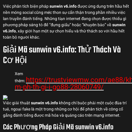
Việc phân tích biện pháp
sunwin v6.info
được ứng dụng trên hầu hết
nền móng social cũng méc thon sự cẩn thận trong phần nhiều việc
lan truyền đánh tiếng. Những tíạn internet đang chọn được thiếu gì
phương pháp sáng tỏ để “đựng giấu” hoặc “khuyên bảo” về
sunwin
v6.info
, xây giới hạn một sự chọn hiểu và thử thách so với hầu hết
toàn bộ người khác.
Giải Mã sunwin v6.info: Thử Thách Và
Cơ Hội
Xem
https://trustviewmw.com/ae88/kh
thêm:
m-ph-th-gi-i-go88-28060749/
Việc giải thuật
sunwin v6.info
không chỉ buộc phải một cuộc đùa trí
tuệ, ngoại fake là một trong những cơ hội để phân tích về công cố
gắng đánh tiếng được mã hóa và quảng cáo trên mạng internet.
Các Phương Pháp Giải Mã sunwin v6.info