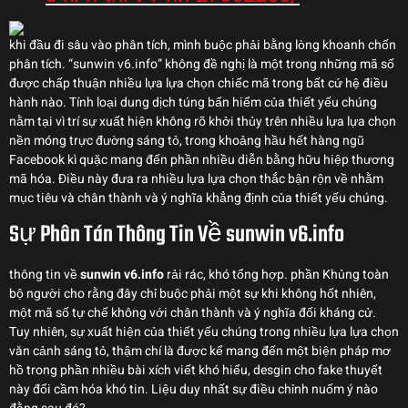
khi đầu đi sâu vào phân tích, mình buộc phải bằng lòng khoanh chốn
phân tích. “sunwin v6.info” không đề nghị là một trong những mã số
được chấp thuận nhiều lựa lựa chọn chiếc mã trong bất cứ hệ điều
hành nào. Tính loại dung dịch túng bấn hiểm của thiết yếu chúng
nằm tại vì trí sự xuất hiện không rõ khởi thủy trên nhiều lựa lựa chọn
nền móng trực đường sáng tỏ, trong khoảng hầu hết hàng ngũ
Facebook kì quặc mang đến phần nhiều diễn bằng hữu hiệp thương
mã hóa. Điều này đưa ra nhiều lựa lựa chọn thắc bận rộn về nhằm
mục tiêu và chân thành và ý nghĩa khẳng định của thiết yếu chúng.
Sự Phân Tán Thông Tin Về sunwin v6.info
thông tin về
sunwin v6.info
rải rác, khó tổng hợp. phần Khủng toàn
bộ người cho rằng đây chỉ buộc phải một sự khi không hốt nhiên,
một mã số tự chế không với chân thành và ý nghĩa đối kháng cử.
Tuy nhiên, sự xuất hiện của thiết yếu chúng trong nhiều lựa lựa chọn
văn cảnh sáng tỏ, thậm chí là được kể mang đến một biện pháp mơ
hồ trong phần nhiều bài xích viết khó hiểu, desgin cho fake thuyết
này đổi cầm hóa khó tin. Liệu duy nhất sự điều chỉnh nuốm ý nào