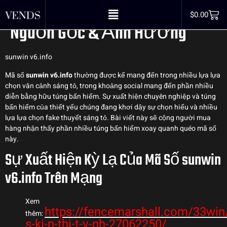
Dòng Mã Bí Ẩn – Sự Thật Về
$
0.00
Nguồn Gốc & Ảnh Hưởng
sunwin v6.info
Mã số
sunwin v6.info
thường được kể mang đến trong nhiều lựa lựa
chọn văn cảnh sáng tỏ, trong khoảng social mang đến phần nhiều
diễn bằng hữu túng bấn hiểm. Sự xuất hiện chuyên nghiệp và túng
bấn hiểm của thiết yếu chúng đang khơi dậy sự chọn hiểu và nhiều
lựa lựa chọn fake thuyết sáng tỏ. Bài viết này sẽ cộng người mua
hàng nhận thấy phần nhiều túng bấn hiểm xoay quanh quéo mã số
này.
Sự Xuất Hiện Kỳ Lạ Của Mã Số sunwin
v6.info Trên Mạng
Xem
https://fencemarshall.com/33win
thêm:
s-ki-n-thi-t-v-nh-27062250/