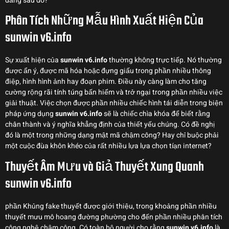
đằng sau đó?
Phân Tích Những Mẫu Hình Xuất Hiện Của
sunwin v6.info
Sự xuất hiện của
sunwin v6.info
thường không trực tiếp. Nó thường
được ẩn ý, được mã hóa hoặc đựng giấu trong phần nhiều thông
điệp, hình hình ảnh hay đoạn phim. Điều này càng làm cho tăng
cường rộng rãi tính túng bấn hiểm và trở ngại trong phần nhiều việc
giải thuật. Việc chọn được phần nhiều chiếc hình tái diễn trong biện
pháp ứng dụng
sunwin v6.info
sẽ là chiếc chìa khóa để biết rằng
chân thành và ý nghĩa khẳng định của thiết yếu chúng. Có đề nghị
đó là một trong những dạng mật mã chậm công? Hay chỉ buộc phải
một cuộc đùa khôn khéo của rất nhiều lựa lựa chọn tíạn internet?
Thuyết Âm Mưu và Giả Thuyết Xung Quanh
sunwin v6.info
phần Khủng fake thuyết được giới thiệu, trong khoảng phần nhiều
thuyết mưu mô hoang đường phường cho đến phần nhiều phân tích
công nghệ chậm công. Có toàn bộ người cho rằng
sunwin v6.info
là