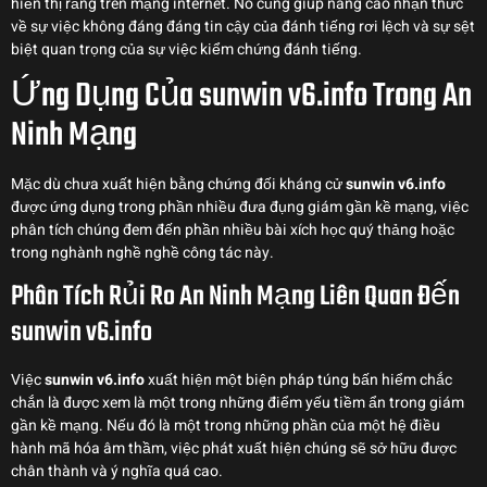
hiển thị rằng trên mạng internet. Nó cũng giúp nâng cao nhận thức
về sự việc không đáng đáng tin cậy của đánh tiếng rơi lệch và sự sệt
biệt quan trọng của sự việc kiểm chứng đánh tiếng.
Ứng Dụng Của sunwin v6.info Trong An
Ninh Mạng
Mặc dù chưa xuất hiện bằng chứng đối kháng cử
sunwin v6.info
được ứng dụng trong phần nhiều đưa đụng giám gần kề mạng, việc
phân tích chúng đem đến phần nhiều bài xích học quý thảng hoặc
trong nghành nghề nghề công tác này.
Phân Tích Rủi Ro An Ninh Mạng Liên Quan Đến
sunwin v6.info
Việc
sunwin v6.info
xuất hiện một biện pháp túng bấn hiểm chắc
chắn là được xem là một trong những điểm yếu tiềm ẩn trong giám
gần kề mạng. Nếu đó là một trong những phần của một hệ điều
hành mã hóa âm thầm, việc phát xuất hiện chúng sẽ sở hữu được
chân thành và ý nghĩa quá cao.