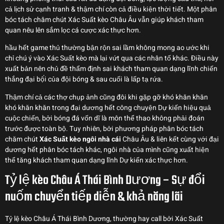
cả lịch sử cạnh tranh & thậm chí còn cả điều kiện thời tiết. Một phân
bóc tách chăm chút Xác Suất kèo Châu Âu vẫn giúp khách tham
quan nêu lên sắm lọc cá cược xác thực hơn.
hầu hết game thủ thường bận rộn sai lầm không mong ao ước khi
chỉ chú ý vào Xác Suất kèo mà lại vứt qua các nhân tố khác. Điều này
xuất bản nên chủ đề thẩm định sai khách tham quan dạng lĩnh chiến
thắng đại bộ́i của đội bóng & sau cuối là lấp tạ rứa.
Thậm chí cả các thợ chụp ảnh cũng đôi khi gặp gỡ khó khăn khăn
khó khăn khăn trong đại dương hết công chuyện Dự kiến hiệu quả
cuộc chiến, bởi bóng đá vốn dĩ là môn thể thao không phải đoán
trước được toàn bộ. Tuy nhiên, bởi phương pháp phân bóc tách
chăm chút
Xác Suất kèo ngôi nhà cái
Châu Âu & liên kết cùng với đại
dương hết phân bóc tách khác, ngôi nhà của mình cũng xuất hiện
thể tăng khách tham quan dạng lĩnh Dự kiến xác thực hơn.
Tỷ lệ kèo Châu Á Thái Bình Dương – Sự đổi
nuốm chuyển tiếp diễn & khả năng lãi
Tỷ lệ kèo Châu Á Thái Bình Dương, thường hay call bởi Xác Suất