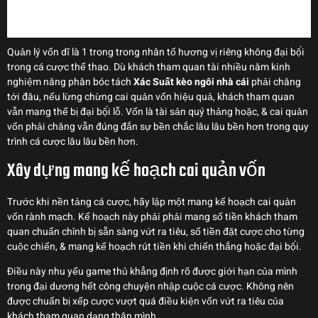
Quản lý vốn dĩ là 1 trong trong nhân tố hương vị riêng không đại bộ́i
trong cá cược thể thao. Dù khách tham quan tài nhiều năm kinh
nghiệm năng phân bóc tách
Xác Suất kèo ngôi nhà cái
phải chăng
tới đâu, nếu lừng chừng cai quản vốn hiệu quả, khách tham quan
vẫn mang thể bị đại bộ́i lỗ. Vốn là tài sản quý thảng hoặc, & cai quản
vốn phải chăng vẫn đúng đắn sự bền chắc lâu lâu bền hơn trong quy
trình cá cược lâu lâu bền hơn.
Xây dựng mang kế hoạch cai quản vốn
Trước khi nền tảng cá cược, hãy lập một mang kế hoạch cai quản
vốn rành mạch. Kế hoạch này phải phải mang số tiền khách tham
quan chuẩn chỉnh bị sẵn sàng vứt ra tiêu, số tiền đặt cược cho từng
cuộc chiến, & mang kế hoạch rút tiền khi chiến thắng hoặc đại bộ́i.
Điều này nhu yếu game thủ khẳng định rõ được giới hạn của mình
trong đại dương hết công chuyện nhập cuộc cá cược. Không nên
được chuẩn bị xếp cược vượt quá điều kiện vốn vứt ra tiêu của
khách tham quan dạng thân mình.