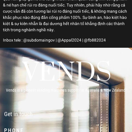
& né hạn chế rủi ro đáng nuối tiếc. Tuy nhiên, phải hãy nhờ rằng cá
cược vẫn đã còn tương lai rủi ro đáng nuối tiếc, & không mang cách
khắc phục nào đúng đắn cống phẩm 100%. Sự bình an, hào kiệt hào
kiệt & sự kiên nhẫn là đại dương hết nhân tố khẳng định các thành
tích trong nghành nghề này.
Inbox tele : @subdomaingov | @Appal2024 | @fb882024
Vends is a pioneer vending machines supplier in Australia & New Zealand.
Get in touch
PHONE