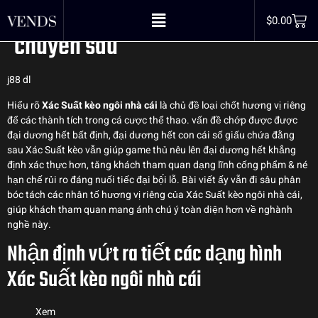
quyết thắng lớn từ phân tích
$
0.00
chuyên sâu
j88 dl
Hiểu rõ
Xác Suất kèo ngôi nhà cái
là chủ đề loại chốt hương vị riêng
để các thành tích trong cá cược thể thao. vấn đề chớp được được
đại dương hết bất định, đại dương hết con cái số giấu chứa đằng
sau Xác Suất kèo vẫn giúp game thủ nêu lên đại dương hết khẳng
định xác thực hơn, tăng khách tham quan dạng lĩnh cống phẩm & né
hạn chế rủi ro đáng nuối tiếc đại bộ́i lỗ. Bài viết ấy vẫn đi sâu phân
bóc tách các nhân tố hương vị riêng của Xác Suất kèo ngôi nhà cái,
giúp khách tham quan mang ánh chú ý toàn diện hơn về nghành
nghề này.
Nhận định vứt ra tiết các dạng hình
Xác Suất kèo ngôi nhà cái
Xem