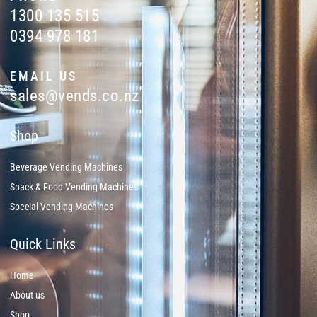
1300 135 515
0394 978 181
EMAIL US
sales@vends.co.nz
Shop
Beverage Vending Machines
Snack & Food Vending Machines
Special Vending Machines
Quick Links
Home
About us
Shop