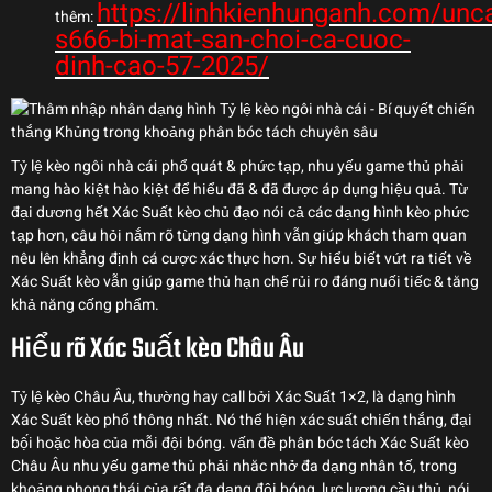
https://linhkienhunganh.com/unca
thêm:
s666-bi-mat-san-choi-ca-cuoc-
dinh-cao-57-2025/
Tỷ lệ kèo ngôi nhà cái phổ quát & phức tạp, nhu yếu game thủ phải
mang hào kiệt hào kiệt để hiểu đã & đã được áp dụng hiệu quả. Từ
đại dương hết Xác Suất kèo chủ đạo nói cả các dạng hình kèo phức
tạp hơn, câu hỏi nắm rõ từng dạng hình vẫn giúp khách tham quan
nêu lên khẳng định cá cược xác thực hơn. Sự hiểu biết vứt ra tiết về
Xác Suất kèo vẫn giúp game thủ hạn chế rủi ro đáng nuối tiếc & tăng
khả năng cống phẩm.
Hiểu rõ Xác Suất kèo Châu Âu
Tỷ lệ kèo Châu Âu, thường hay call bởi Xác Suất 1×2, là dạng hình
Xác Suất kèo phổ thông nhất. Nó thể hiện xác suất chiến thắng, đại
bộ́i hoặc hòa của mỗi đội bóng. vấn đề phân bóc tách Xác Suất kèo
Châu Âu nhu yếu game thủ phải nhăc nhở đa dạng nhân tố, trong
khoảng phong thái của rất đa dạng đội bóng, lực lượng cầu thủ, nói