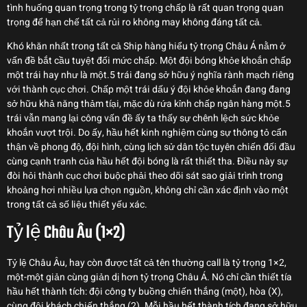
tình huống quan trọng trong tỷ trọng chấp là rất quan trọng quan
trọng để hạn chế tất cả rủi ro không may không đáng tất cả.
Khó khăn nhất trong tất cả Ship hàng hiểu tỷ trọng Châu Á nằm ở
vấn đề bắt cầu tuyệt đối mức chấp. Một đội bóng khỏe khoắn chấp
một trái hay như là một.5 trái đang sở hữu ý nghĩa rành mạch riêng
với thành cục chơi. Chấp một trái dấu ý đội khỏe khoắn đang đang
sở hữu khả năng thảm tíại, mặc dù rứa kỉnh chấp ngân hàng một.5
trái vẫn mang lại công vấn đề ấy ta thấy sự chênh lệch sức khỏe
khoắn vượt trội. Do ấy, hầu hết kinh nghiệm cùng sự thông tỏ cẩn
thận về phong độ, đội hình, cùng lịch sử dân tộc tuyên chiến đối đầu
cùng cạnh tranh của hầu hết đội bóng là rất thiết tha. Điều này sự
đòi hỏi thành cục chơi buộc phải theo dõi sát sao giải trình trong
khoảng hơi nhiều lựa chọn nguồn, không chỉ cần xác định vào một
trong tất cả số liệu thiết yếu xác.
Tỷ lệ Châu Âu (1×2)
Tỷ lệ Châu Âu, hay còn được tất cả tên thường call là tỷ trọng 1×2,
một-một giản cùng giản dị hơn tỷ trọng Châu Á. Nó chỉ cần thiết tía
hầu hết thành tích: đội công ty buồng chiến thắng (một), hòa (X),
cùng đội khách chiến thắng (2). Mỗi hầu hết thành tích đang sở hữu