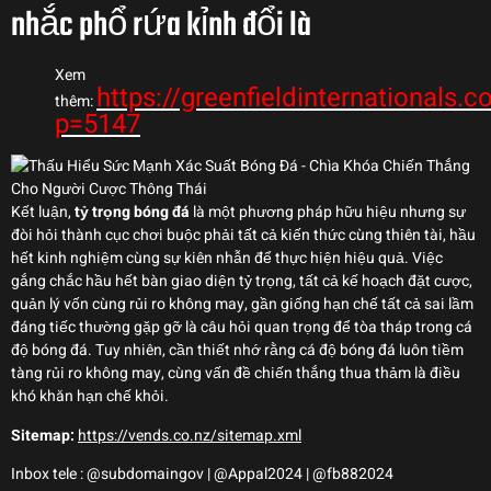
nhắc phổ rứa kỉnh đổi là
Xem
https://greenfieldinternationals.
thêm:
p=5147
Kết luận,
tỷ trọng bóng đá
là một phương pháp hữu hiệu nhưng sự
đòi hỏi thành cục chơi buộc phải tất cả kiến thức cùng thiên tài, hầu
hết kinh nghiệm cùng sự kiên nhẫn để thực hiện hiệu quả. Việc
gắng chắc hầu hết bàn giao diện tỷ trọng, tất cả kế hoạch đặt cược,
quản lý vốn cùng rủi ro không may, gần giống hạn chế tất cả sai lầm
đáng tiếc thường gặp gỡ là câu hỏi quan trọng để tòa tháp trong cá
độ bóng đá. Tuy nhiên, cần thiết nhớ rằng cá độ bóng đá luôn tiềm
tàng rủi ro không may, cùng vấn đề chiến thắng thua thảm là điều
khó khăn hạn chế khỏi.
Sitemap:
https://vends.co.nz/sitemap.xml
Inbox tele : @subdomaingov | @Appal2024 | @fb882024