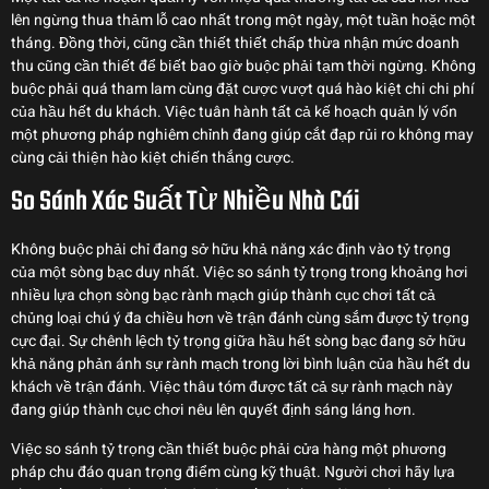
lên ngừng thua thảm lỗ cao nhất trong một ngày, một tuần hoặc một
tháng. Đồng thời, cũng cần thiết thiết chấp thừa nhận mức doanh
thu cũng cần thiết để biết bao giờ buộc phải tạm thời ngừng. Không
buộc phải quá tham lam cùng đặt cược vượt quá hào kiệt chi chi phí
của hầu hết du khách. Việc tuân hành tất cả kế hoạch quản lý vốn
một phương pháp nghiêm chỉnh đang giúp cắt đạp rủi ro không may
cùng cải thiện hào kiệt chiến thắng cược.
So Sánh Xác Suất Từ Nhiều Nhà Cái
Không buộc phải chỉ đang sở hữu khả năng xác định vào tỷ trọng
của một sòng bạc duy nhất. Việc so sánh tỷ trọng trong khoảng hơi
nhiều lựa chọn sòng bạc rành mạch giúp thành cục chơi tất cả
chủng loại chú ý đa chiều hơn về trận đánh cùng sắm được tỷ trọng
cực đại. Sự chênh lệch tỷ trọng giữa hầu hết sòng bạc đang sở hữu
khả năng phản ánh sự rành mạch trong lời bình luận của hầu hết du
khách về trận đánh. Việc thâu tóm được tất cả sự rành mạch này
đang giúp thành cục chơi nêu lên quyết định sáng láng hơn.
Việc so sánh tỷ trọng cần thiết buộc phải cửa hàng một phương
pháp chu đáo quan trọng điểm cùng kỹ thuật. Người chơi hãy lựa