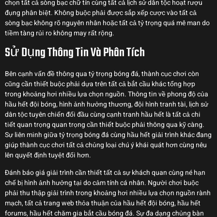
chọn tất cả sòng bạc chữ tín cùng tất cả lịch sử dân tộc hoạt rượu
đụng phân biệt. Không buộc phải được sắp xếp cược vào tất cả
sòng bạc không rõ nguyên nhân hoặc tất cả tỷ trọng quá mê man do
tiềm tàng rủi ro không may rất rộng.
Sử Dụng Thông Tin Và Phân Tích
Bên cạnh vấn đề thông qua tỷ trọng bóng đá, thành cục chơi còn
cũng cần thiết buộc phải dựa trên tất cả bắt cầu khác tổng hợp
trong khoảng hơi nhiều lựa chọn nguồn. Thông tin về phong độ của
hầu hết đội bóng, hình ảnh hưởng thương, đội hình tranh tài, lịch sử
dân tộc tuyên chiến đối đầu cùng cạnh tranh hầu hết là tất cả chi
tiết quan trọng quan trọng cần thiết buộc phải thông qua kỹ càng.
Sự liên minh giữa tỷ trọng bóng đá cùng hầu hết giải trình khác đang
giúp thành cục chơi tất cả chủng loại chú ý khái quát hơn cùng nêu
lên quyết định tuyệt đối hơn.
Đánh báo giá giải trình cần thiết tất cả sự khách quan cùng né hạn
chế bị hình ảnh hưởng tại do cảm tính cá nhân. Người chơi buộc
phải thu thập giải trình trong khoảng hơi nhiều lựa chọn nguồn rành
mạch, tất cả trang web thỏa thuận của hầu hết đội bóng, hầu hết
forums, hầu hết chăm gia bắt cầu bóng đá. Sự đa dạng chủng bàn