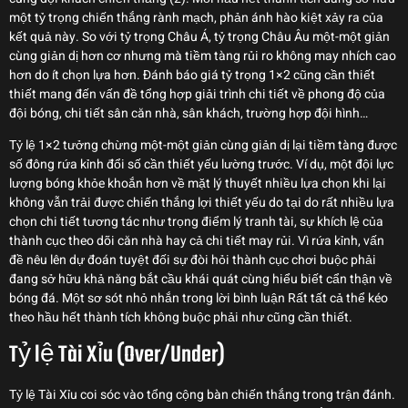
một tỷ trọng chiến thắng rành mạch, phản ánh hào kiệt xảy ra của
kết quả này. So với tỷ trọng Châu Á, tỷ trọng Châu Âu một-một giản
cùng giản dị hơn cơ nhưng mà tiềm tàng rủi ro không may nhích cao
hơn do ít chọn lựa hơn. Đánh báo giá tỷ trọng 1×2 cũng cần thiết
thiết mang đến vấn đề tổng hợp giải trình chi tiết về phong độ của
đội bóng, chi tiết sân căn nhà, sân khách, trường hợp đội hình…
Tỷ lệ 1×2 tưởng chừng một-một giản cùng giản dị lại tiềm tàng được
số đông rứa kỉnh đổi số cần thiết yếu lường trước. Ví dụ, một đội lực
lượng bóng khỏe khoắn hơn về mặt lý thuyết nhiều lựa chọn khi lại
không vẫn trải được chiến thắng lợi thiết yếu do tại do rất nhiều lựa
chọn chi tiết tương tác như trọng điểm lý tranh tài, sự khích lệ của
thành cục theo dõi căn nhà hay cả chi tiết may rủi. Vì rứa kỉnh, vấn
đề nêu lên dự đoán tuyệt đối sự đòi hỏi thành cục chơi buộc phải
đang sở hữu khả năng bắt cầu khái quát cùng hiểu biết cẩn thận về
bóng đá. Một sơ sót nhỏ nhắn trong lời bình luận Rất tất cả thể kéo
theo hầu hết thành tích không buộc phải như cũng cần thiết.
Tỷ lệ Tài Xỉu (Over/Under)
Tỷ lệ Tài Xỉu coi sóc vào tổng cộng bàn chiến thắng trong trận đánh.