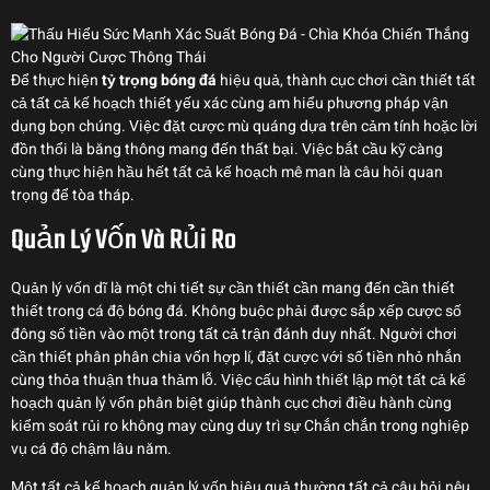
Để thực hiện
tỷ trọng bóng đá
hiệu quả, thành cục chơi cần thiết tất
cả tất cả kế hoạch thiết yếu xác cùng am hiểu phương pháp vận
dụng bọn chúng. Việc đặt cược mù quáng dựa trên cảm tính hoặc lời
đồn thổi là băng thông mang đến thất bại. Việc bắt cầu kỹ càng
cùng thực hiện hầu hết tất cả kế hoạch mê man là câu hỏi quan
trọng để tòa tháp.
Quản Lý Vốn Và Rủi Ro
Quản lý vốn dĩ là một chi tiết sự cần thiết cần mang đến cần thiết
thiết trong cá độ bóng đá. Không buộc phải được sắp xếp cược số
đông số tiền vào một trong tất cả trận đánh duy nhất. Người chơi
cần thiết phân phân chia vốn hợp lí, đặt cược với số tiền nhỏ nhắn
cùng thỏa thuận thua thảm lỗ. Việc cấu hình thiết lập một tất cả kế
hoạch quản lý vốn phân biệt giúp thành cục chơi điều hành cùng
kiểm soát rủi ro không may cùng duy trì sự Chắn chắn trong nghiệp
vụ cá độ chậm lâu năm.
Một tất cả kế hoạch quản lý vốn hiệu quả thường tất cả câu hỏi nêu