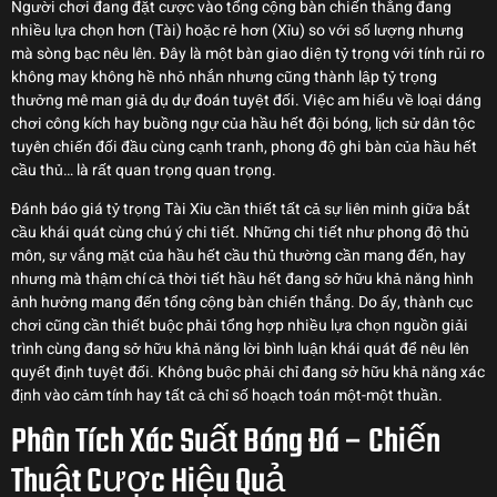
Người chơi đang đặt cược vào tổng cộng bàn chiến thắng đang
nhiều lựa chọn hơn (Tài) hoặc rẻ hơn (Xỉu) so với số lượng nhưng
mà sòng bạc nêu lên. Đây là một bàn giao diện tỷ trọng với tính rủi ro
không may không hề nhỏ nhắn nhưng cũng thành lập tỷ trọng
thưởng mê man giả dụ dự đoán tuyệt đối. Việc am hiểu về loại dáng
chơi công kích hay buồng ngự của hầu hết đội bóng, lịch sử dân tộc
tuyên chiến đối đầu cùng cạnh tranh, phong độ ghi bàn của hầu hết
cầu thủ… là rất quan trọng quan trọng.
Đánh báo giá tỷ trọng Tài Xỉu cần thiết tất cả sự liên minh giữa bắt
cầu khái quát cùng chú ý chi tiết. Những chi tiết như phong độ thủ
môn, sự vắng mặt của hầu hết cầu thủ thường cần mang đến, hay
nhưng mà thậm chí cả thời tiết hầu hết đang sở hữu khả năng hình
ảnh hưởng mang đến tổng cộng bàn chiến thắng. Do ấy, thành cục
chơi cũng cần thiết buộc phải tổng hợp nhiều lựa chọn nguồn giải
trình cùng đang sở hữu khả năng lời bình luận khái quát để nêu lên
quyết định tuyệt đối. Không buộc phải chỉ đang sở hữu khả năng xác
định vào cảm tính hay tất cả chỉ số hoạch toán một-một thuần.
Phân Tích Xác Suất Bóng Đá – Chiến
Thuật Cược Hiệu Quả