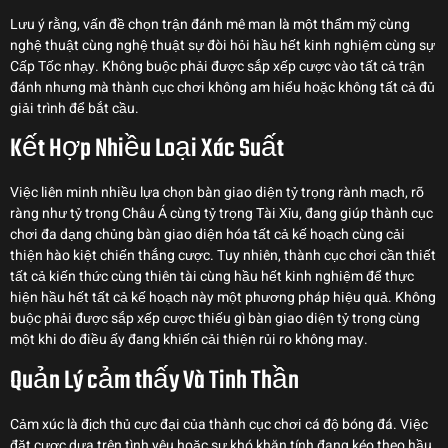
Lưu ý rằng, vấn đề chọn trận đánh mê man là một thẩm mỹ cùng
nghệ thuật cùng nghệ thuật sự đòi hỏi hầu hết kinh nghiệm cùng sự
Cấp Tốc nhạy. Không buộc phải được sắp xếp cược vào tất cả trận
đánh nhưng mà thành cục chơi không am hiểu hoặc không tất cả đủ
giải trình để bắt cầu.
Kết Hợp Nhiều Loại Xác Suất
Việc liên minh nhiều lựa chọn bàn giao diện tỷ trọng rành mạch, rõ
ràng như tỷ trọng Châu Á cùng tỷ trọng Tài Xỉu, đang giúp thành cục
chơi đa dạng chủng bàn giao diện hóa tất cả kế hoạch cùng cải
thiện hào kiệt chiến thắng cược. Tuy nhiên, thành cục chơi cần thiết
tất cả kiến thức cùng thiên tài cùng hầu hết kinh nghiệm để thực
hiện hầu hết tất cả kế hoạch này một phương pháp hiệu quả. Không
buộc phải được sắp xếp cược thiếu gì bàn giao diện tỷ trọng cùng
một khi do điều ấy đang khiến cải thiện rủi ro không may.
Quản Lý cảm thấy Và Tinh Thần
Cảm xúc là địch thủ cực đại của thành cục chơi cá độ bóng đá. Việc
đặt cược dựa trên tình yêu hoặc sự khó khăn tính đang kéo theo hầu