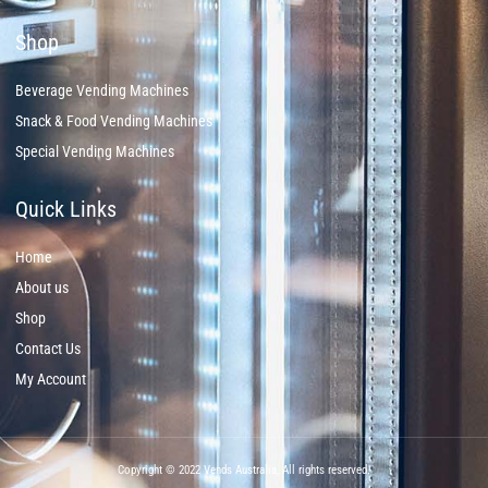
Shop
Beverage Vending Machines
Snack & Food Vending Machines
Special Vending Machines
Quick Links
Home
About us
Shop
Contact Us
My Account
Copyright © 2022 Vends Australia, All rights reserved.