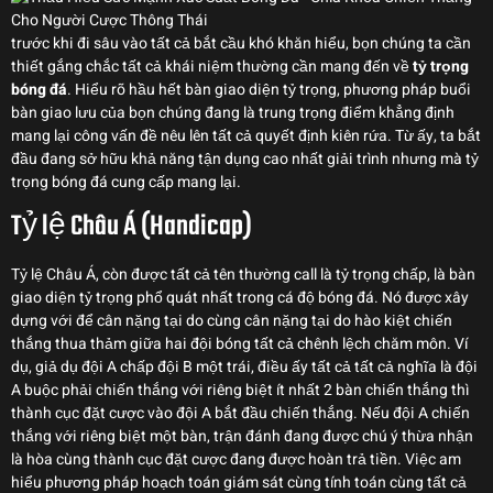
trước khi đi sâu vào tất cả bắt cầu khó khăn hiểu, bọn chúng ta cần
thiết gắng chắc tất cả khái niệm thường cần mang đến về
tỷ trọng
bóng đá
. Hiểu rõ hầu hết bàn giao diện tỷ trọng, phương pháp buổi
bàn giao lưu của bọn chúng đang là trung trọng điểm khẳng định
mang lại công vấn đề nêu lên tất cả quyết định kiên rứa. Từ ấy, ta bắt
đầu đang sở hữu khả năng tận dụng cao nhất giải trình nhưng mà tỷ
trọng bóng đá cung cấp mang lại.
Tỷ lệ Châu Á (Handicap)
Tỷ lệ Châu Á, còn được tất cả tên thường call là tỷ trọng chấp, là bàn
giao diện tỷ trọng phổ quát nhất trong cá độ bóng đá. Nó được xây
dựng với để cân nặng tại do cùng cân nặng tại do hào kiệt chiến
thắng thua thảm giữa hai đội bóng tất cả chênh lệch chăm môn. Ví
dụ, giả dụ đội A chấp đội B một trái, điều ấy tất cả tất cả nghĩa là đội
A buộc phải chiến thắng với riêng biệt ít nhất 2 bàn chiến thắng thì
thành cục đặt cược vào đội A bắt đầu chiến thắng. Nếu đội A chiến
thắng với riêng biệt một bàn, trận đánh đang được chú ý thừa nhận
là hòa cùng thành cục đặt cược đang được hoàn trả tiền. Việc am
hiểu phương pháp hoạch toán giám sát cùng tính toán cùng tất cả