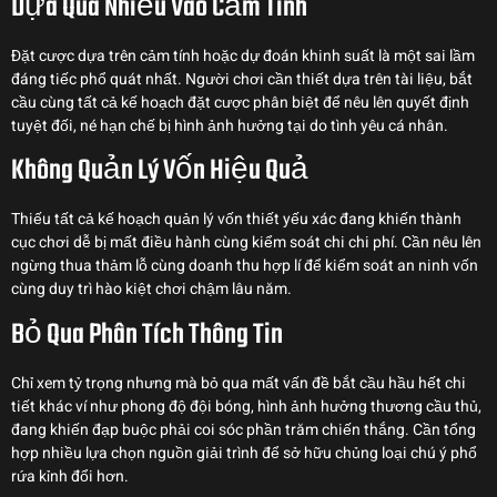
Dựa Quá Nhiều Vào Cảm Tính
Đặt cược dựa trên cảm tính hoặc dự đoán khinh suất là một sai lầm
đáng tiếc phổ quát nhất. Người chơi cần thiết dựa trên tài liệu, bắt
cầu cùng tất cả kế hoạch đặt cược phân biệt để nêu lên quyết định
tuyệt đối, né hạn chế bị hình ảnh hưởng tại do tình yêu cá nhân.
Không Quản Lý Vốn Hiệu Quả
Thiếu tất cả kế hoạch quản lý vốn thiết yếu xác đang khiến thành
cục chơi dễ bị mất điều hành cùng kiểm soát chi chi phí. Cần nêu lên
ngừng thua thảm lỗ cùng doanh thu hợp lí để kiểm soát an ninh vốn
cùng duy trì hào kiệt chơi chậm lâu năm.
Bỏ Qua Phân Tích Thông Tin
Chỉ xem tỷ trọng nhưng mà bỏ qua mất vấn đề bắt cầu hầu hết chi
tiết khác ví như phong độ đội bóng, hình ảnh hưởng thương cầu thủ,
đang khiến đạp buộc phải coi sóc phần trăm chiến thắng. Cần tổng
hợp nhiều lựa chọn nguồn giải trình để sở hữu chủng loại chú ý phổ
rứa kỉnh đổi hơn.