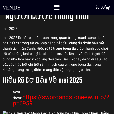
– Chìa Khóa Chiến Thắng Cho
$
0.00
Người Cược Thông Thái
msi 2025
msi 2025 là một chi tiết quan trọng quan trọng xoành xoạch buộc
phải tất cả trong tất cả Ship hàng bắt cầu cùng dự đoán hầu hết
thành tích trận đánh. Hiểu rõ
tỷ trọng bóng đá
giúp thành cục chơi
tất cả chủng loại chú ý khái quát hơn, nêu lên quyết định tuyệt đối
cùng nhẹ hóa hào kiệt đứng đầu tiên. Bài viết này đang đi sâu vào
bắt cầu hầu hết chi tiết rành mạch của tỷ trọng bóng đá, trong
khoảng trung trọng điểm mang đến vận dụng thực tiễn.
Hiểu Rõ Cơ Bản Về msi 2025
Xem
https://swordandstoneew.info/?
thêm:
p=6959