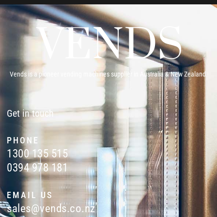
Vends is a pioneer vending machines supplier in Australia & New Zealand.
Get in touch
PHONE
1300 135 515
0394 978 181
EMAIL US
sales@vends.co.nz