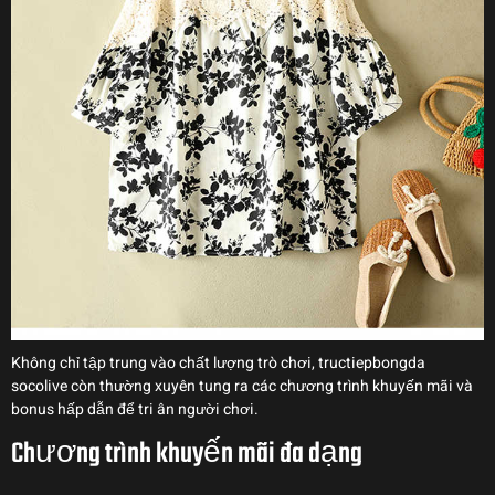
Không chỉ tập trung vào chất lượng trò chơi, tructiepbongda
socolive còn thường xuyên tung ra các chương trình khuyến mãi và
bonus hấp dẫn để tri ân người chơi.
Chương trình khuyến mãi đa dạng