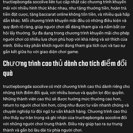
tructiepbongda socolive liên tục cập nhật các chương trình khuyến
mãi với nhiều hình thức khác nhau, như tặng thưởng tiền, hoàn trả
tiền đặt cược, tặng baccarat online không tốn tiền, và nhiều quà hấp
dẫn khác. Mỗi chương trình khuyến mãi đều có những điều kiện và
quy định rõ ràng, giúp người chơi dễ dàng tham gia và nắm bắt cơ
hội lấy thưởng. Sự đa dạng trong chương trình khuyến mãi cho phép
người chơi có nhiều lựa chọn phù hợp với khả năng và sở thích của
mình. Điều này phấn khích người dùng tham gia tích cực và tạo sự
gắn kết giữa họ với giao diện chơi game.
Chương trình cao thủ dành cho tích điểm đổi
quà
tructiepbongda socolive có một chương trình cao thủ dành riêng cho
những tích điểm đổi quà, với nhiều bonus và quyền lợi độc quyền.
Những thành viên cao thủ sẽ được hưởng mức thưởng cao hơn,
return to người chơi lớn hơn, cũng như được tư vấn nhanh chóng và
chuyên nghiệp từ đội ngũ tư vấn khách hàng. Chương trình cao thủ
cho thấy sự trân trọng và ghi nhận của tructiepbongda socolive đối
với những người chơi trung thành. Điều này giúp tạo ra sự trung
thành và gắn bó lâu dài từ phía người chơi.