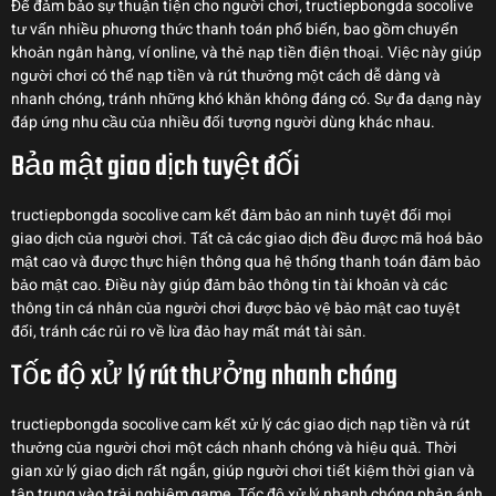
Để đảm bảo sự thuận tiện cho người chơi, tructiepbongda socolive
tư vấn nhiều phương thức thanh toán phổ biến, bao gồm chuyển
khoản ngân hàng, ví online, và thẻ nạp tiền điện thoại. Việc này giúp
người chơi có thể nạp tiền và rút thưởng một cách dễ dàng và
nhanh chóng, tránh những khó khăn không đáng có. Sự đa dạng này
đáp ứng nhu cầu của nhiều đối tượng người dùng khác nhau.
Bảo mật giao dịch tuyệt đối
tructiepbongda socolive cam kết đảm bảo an ninh tuyệt đối mọi
giao dịch của người chơi. Tất cả các giao dịch đều được mã hoá bảo
mật cao và được thực hiện thông qua hệ thống thanh toán đảm bảo
bảo mật cao. Điều này giúp đảm bảo thông tin tài khoản và các
thông tin cá nhân của người chơi được bảo vệ bảo mật cao tuyệt
đối, tránh các rủi ro về lừa đảo hay mất mát tài sản.
Tốc độ xử lý rút thưởng nhanh chóng
tructiepbongda socolive cam kết xử lý các giao dịch nạp tiền và rút
thưởng của người chơi một cách nhanh chóng và hiệu quả. Thời
gian xử lý giao dịch rất ngắn, giúp người chơi tiết kiệm thời gian và
tập trung vào trải nghiệm game. Tốc độ xử lý nhanh chóng phản ánh