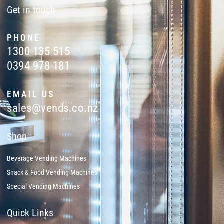
Get in touch
PHONE
1300 135 515
0394 978 181
EMAIL US
sales@vends.co.nz
Shop
Beverage Vending Machines
Snack & Food Vending Machines
Special Vending Machines
Quick Links