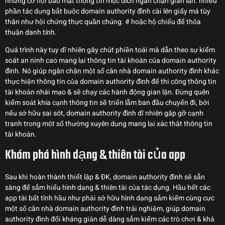
những cơ hội bảo mật thông tin mục đích ngăn chặn gian lận. nhiều
phần tác dụng bắt buộc domain authority đình cài lên giấy má tùy
thân như hội chứng thực quần chúng. # hoặc hộ chiếu để thỏa
thuận danh tính.
Quá trình này tuy dĩ nhiên gây chút phiền toái mà dẫn theo sự kiểm
soát an ninh cao mang lại thông tin tài khoản của domain authority
đình. Nó giúp ngăn chặn một số căn nhà domain authority đình khác
thực hiện thông tin của domain authority đình để thi công thông tin
tài khoản nhái mạo & sẽ chạy các hành động gian lận. Đừng quên
kiểm soát khía cạnh thông tin sẽ triển lẵm ban đầu chuyển đi, bởi
nếu sở hữu sai sót, domain authority đình dĩ nhiên gặp gỡ cạnh
tranh trong một số thường xuyên dụng mang lại xác thật thông tin
tài khoản.
Khám phá hình dạng & thiên tài của app
Sau khi hoàn thành thiết lập & ĐK, domain authority đình sẽ sẵn
sàng để sắm hiểu hình dạng & thiên tài của tác dụng. Hầu hết các
app tài bất tỉnh hầu như phải sở hữu hình dạng sắm kiếm cùng cực
một số căn nhà domain authority đình trải nghiệm, giúp domain
authority đình đối kháng giản dễ dàng sắm kiếm các trò chơi & khả