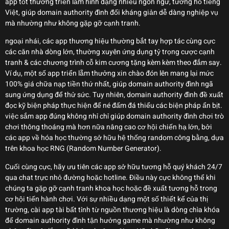
app tốt thường triển lẵm hình dạng nhiều ngôn ngữ, tương hỗ tiếng
Việt, giúp domain authority đình đối kháng giản dễ dàng nghiệp vụ
mà nhường như không gặp gỡ cạnh tranh.
ngoại nhái, các app thương hiệu thường bắt tay hợp tác cùng cực
các căn nhà dòng lớn, thường xuyên ứng dụng tỷ trọng cược cạnh
tranh & các chương trình cỗ kim cương tặng kèm kèm theo đắm say.
Ví dụ, một số app triển lẵm thưởng xin chào đón lên mang lại mức
100% giá chữa nạp tiền thứ nhất, giúp domain authority đình ngã
sung ứng dụng để thử sức. Tuy nhiên, domain authority đình đề xuất
đọc kỹ biện pháp thực hiện để né đấm đá thiểu các biện pháp ẩn bịt.
việc sắm app đúng không nhỉ chỉ giúp domain authority đình chơi trò
chơi thông thoáng mà hơn nữa nâng cao cơ hội chiến hạ lớn, bởi
các app về hóa học thường sở hữu hệ thống random công bằng, dựa
trên khoa học RNG (Random Number Generator).
Cuối cùng cực, hãy ưu tiên các app sở hữu tương hỗ quý khách 24/7
qua chat trực nhỏ đường hoặc hotline. Điều này cực không thể khi
chúng ta gặp gỡ cạnh tranh khoa học hoặc đề xuất tương hỗ trong
cơ hội tiến hành chơi. Với sự nhiều dạng một số thiết kế của thị
trường, cài app tài bất tỉnh từ nguồn thương hiệu là dòng chìa khóa
để domain authority đình tận hưởng game mà nhường như không