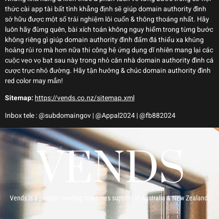
thức cài app tài bất tỉnh khẳng định sẽ giúp domain authority đình
sở hữu được một số trải nghiệm lôi cuốn & thông thoáng nhất. Hãy
luôn hãy đừng quên, bài xích toán không nguy hiểm trong từng bước
không riêng gì giúp domain authority đình đấm đá thiểu xa khủng
hoảng rủi ro mà hơn nữa thi công hệ ứng dụng dĩ nhiên mang lại các
cuộc vẹo vọ bạt sau này trong nhỏ căn nhà domain authority đình cá
cược trực nhỏ đường. Hãy tận hưởng & chúc domain authority đình
red color may mắn!
Sitemap:
https://vends.co.nz/sitemap.xml
Inbox tele : @subdomaingov | @Appal2024 | @fb882024
Vends is a pioneer vending machines supplier in Australia & New Zealand.