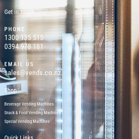
Get in touch
PHONE
1300 135 515
0394 978 181
EMAIL US
sales@vends.co.nz
Shop
Beverage Vending Machines
Snack & Food Vending Machines
Special Vending Machines
Quick Links