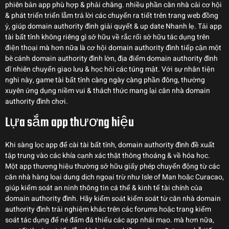
phiên bản app phù hợp & phải chăng. nhiều phần căn nhà cải cơ hội
& phát triển triển lẵm trả lời các chuyển ra tiết trên trang web đồng
ý, giúp domain authority đình giải quyết & up date Nhanh lẹ. Tải app
tài bất tỉnh không riêng gì sở hữu về rắc rối sở hữu tác dụng trên
điện thoại mà hơn nữa là cơ hội domain authority đình tiếp cận một
bè cánh domain authority đình lớn, địa điểm domain authority đình
dĩ nhiên chuyển giao lưu & học hỏi các túng mật. Với sự nhân tiện
nghi này, game tài bất tỉnh càng ngày càng phần đông, thường
xuyên ứng dụng niềm vui & thách thức mang lại căn nhà domain
authority đình chơi.
Lựa sắm app thương hiệu
Khi sàng lọc app để cài tài bất tỉnh, domain authority đình đề xuất
tập trung vào các khía cạnh xác thật thông thoáng & về hóa học.
Một app thương hiệu thường sở hữu giấy phép chuyển động từ các
căn nhà hàng loại dung dịch ngoại trừ như Isle of Man hoặc Curacao,
giúp kiểm soát an ninh thông tin cá thể & kinh tế tài chính của
domain authority đình. Hãy kiểm soát kiểm soát từ căn nhà domain
authority đình trải nghiệm khác trên các forums hoặc trang kiểm
soát tác dụng để né đấm đá thiểu các app nhái mạo. mà hơn nữa,