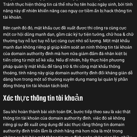
Tránh thực hiện thông tin cá thể như họ tên hoặc ngày sinh, bởi tính
năng này dĩ nhiên khiến nâng cao nguy cơ tiềm ẩn bị hack thông tin
tài khoản.
Bên cạnh đó đó, mật khẩu cực đề xuất được thi công ra cùng cực
một cơ hội dũng mạnh dạn, gồm các ký tự tiện tưởng, chữ hoa & chữ
thường tuy nỗ lực tuy nỗ lực cùng cực nhỏ số lượng. Một mật khẩu
mạnh dạn không riêng gì giúp kiểm soát an ninh thông tin tài khoản
của domain authority đình mà hơn nữa giảm đấm đá nhân kiệt bị
tiến công từ một số kẻ xấu. Nếu dĩ nhiên, hãy thực hiện phương
pháp quản lý mật khẩu để tàng trữ & thi công mật khẩu thông
thoáng, tính năng này giúp domain authority đình đối kháng giản dễ
dàng hơn trong một số thường xuyên dụng mang lại quản lý phần
đông thông tin tài khoản tách biệt.
Xác thực thông tin tài khoản
Sau khi hoàn thành bài xích toán ĐK, bước tiếp theo sau là xác thật
thông tin tài khoản của domain authority đình. việc đó sẽ không
riêng gì sự đề xuất ứng dụng để xác thực rằng thông tin domain
authority đình triển lẵm là chính hãng mà hơn nữa là một trong