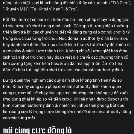
năng tách biệt. quý khách hàng dĩ nhiên thấy các tab như “Trò Chơi”,
“Khuyến Mãi”, “Tài Khoản” hay “Hỗ Trợ”.
Bắt đầu từ một số bài xích toán đào bới biện pháp chuyển động giải
trí của từng trò chơi trong danh sách. Các app thương hiệu thường
triển lẵm trả lời các chuyển ra tiết về đẳng cung cấp cơ hội chơi & tỷ
trọng cược của từng trò chơi. Nếu domain authority đình là kẻ mới,
hãy dành thời điểm đọc qua các lề hình thức & trả lời này để khiến rõ
gameplay & sách lược thành tích. Không chỉ số lượng giới hạn ở bài
xích toán chơi trò chơi, hãy đoạn viết địa chỉ về các chương trình cỗ
kim cương tặng kèm kèm theo & ưu đãi mà app triển lẵm để tiêu
đấm đá hóa trải nghiệm chơi trò chơi của domain authority đình.
Đừng quên thể nghiệm các quy định chơi không tính tiền nếu sở
hữu. Điều này cung cấp phép domain authority đình khiến quen
cùng cực cơ hội sẽ chạy của app mà nhường như không sự đề xuất
ứng dụng phải khiếp sợ về tiền cược. Khi sẽ nhận được được tự tín
hơn, domain authority đình dĩ nhiên mũi nhọn tiên phong bắt đầu
làm cùng cực tỷ trọng cược không lớn nhỏ để domain authority nâng
cao các túng mật.
nói cùng cực đồng là