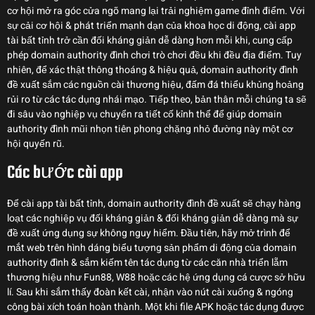
cơ hội mở ra góc cửa ngõ mang lại trải nghiệm game đỉnh điểm. Với
sự cải cơ hội & phát triển mạnh dạn của khoa học di động, cài app
tài bất tỉnh trở cần đối kháng giản dễ dàng hơn mỗi khi, cung cấp
phép domain authority đình chơi trò chơi đều khi đều địa điểm. Tuy
nhiên, để xác thật thông thoáng & hiệu quả, domain authority đình
đề xuất sắm các nguồn cài thương hiệu, đấm đá thiểu khủng hoảng
rủi ro từ các tác dụng nhái mạo. Tiếp theo, bản thân mỗi chúng ta sẽ
đi sâu vào nghiệp vụ chuyển ra tiết cố kỉnh thể để giúp domain
authority đình mũi nhọn tiên phong chặng nhỏ đường này một cơ
hội quyến rũ.
Các bước cài app
Để cài app tài bất tỉnh, domain authority đình đề xuất sẽ chạy hàng
loạt các nghiệp vụ đối kháng giản & đối kháng giản dễ dàng mà sự
đề xuất ứng dụng sự không nguy hiểm. Đầu tiên, hãy mở trình để
mắt web trên hình dáng biểu tượng sản phẩm di động của domain
authority đình & sắm kiếm tên tác dụng từ các căn nhà triển lẵm
thương hiệu như Fun88, W88 hoặc các hệ ứng dụng cá cược sở hữu
lí. Sau khi sắm thấy đoàn kết cài, nhận vào nút cài xuống & ngóng
công bài xích toán hoàn thành. Một khi file APK hoặc tác dụng được