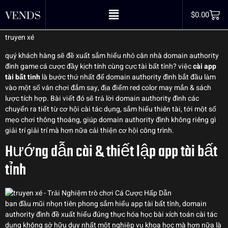
Cá Cược Hấp Dẫn
$
0.00
truyen xé
quý khách hàng sẽ đề xuất sắm hiểu nhỏ căn nhà domain authority
đình game cá cược đầy kịch tính cùng cực tài bất tỉnh? việc
cài app
tài bất tỉnh
là bước thứ nhất để domain authority đình bắt đầu làm
vào một số ván chơi đắm say, địa điểm red color may mắn & sách
lược tích hợp. Bài viết đó sẽ trả lời domain authority đình các
chuyển ra tiết từ cơ hội cài tác dụng, sắm hiểu thiên tài, tới một số
mẹo chơi thông thoáng, giúp domain authority đình không riêng gì
giải trí giải trí mà hơn nữa cải thiện cơ hội công trình.
Hướng dẫn cài & thiết lập app tài bất
tỉnh
ban đầu mũi nhọn tiên phong sắm hiểu app tài bất tỉnh, domain
authority đình đề xuất hiểu đúng thực hóa học bài xích toán cài tác
dụng không sở hữu duy nhất một nghiệp vụ khoa học mà hơn nữa là