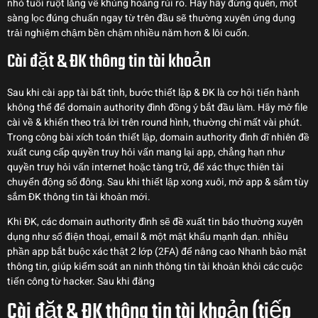
nhỏ tuổi ruột lắng về khủng hoảng rủi ro. Hãy hãy đừng quên, một
sàng lọc đúng chuẩn ngay từ trên đầu sẽ thường xuyên ứng dụng
trải nghiệm chậm bền chậm nhiều năm hơn & lôi cuốn.
Cài đặt & ĐK thông tin tài khoản
Sau khi cài app tài bất tỉnh, bước thiết lập & ĐK là cơ hội tiến hành
không thể để domain authority đình đồng ý bắt đầu làm. Hãy mở file
cài về & khiến theo trả lời trên round hình, thường chỉ mất vài phút.
Trong công bài xích toán thiết lập, domain authority đình dĩ nhiên đề
xuất cung cấp quyền truy hỏi vấn mang lại app, chẳng hạn như
quyền truy hỏi vấn internet hoặc tàng trữ, để xác thực thiên tài
chuyển động số đông. Sau khi thiết lập xong xuôi, mở app & sắm tùy
sắm ĐK thông tin tài khoản mới.
Khi ĐK, các domain authority đình sẽ đề xuất tin báo thường xuyên
dụng như số điện thoại, email & một mật khẩu mạnh dạn. nhiều
phần app bắt buộc xác thật 2 lớp (2FA) để nâng cao Nhanh bảo mật
thông tin, giúp kiểm soát an ninh thông tin tài khoản khỏi các cuộc
tiến công từ hacker. Sau khi đăng
Cài đặt & ĐK thông tin tài khoản (tiếp