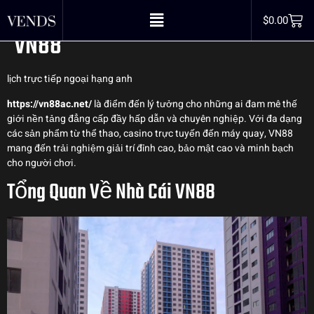
Giới Giải Trí Đỉnh Cao Cùng
$
0.00
VN88
lịch trực tiếp ngoại hạng anh
https://vn88ac.net/
là điểm đến lý tưởng cho những ai đam mê thế
giới nền tảng đẳng cấp đầy hấp dẫn và chuyên nghiệp. Với đa dạng
các sản phẩm từ thể thao, casino trực tuyến đến máy quay, VN88
mang đến trải nghiệm giải trí đỉnh cao, bảo mật cao và minh bạch
cho người chơi.
Tổng Quan Về Nhà Cái VN88