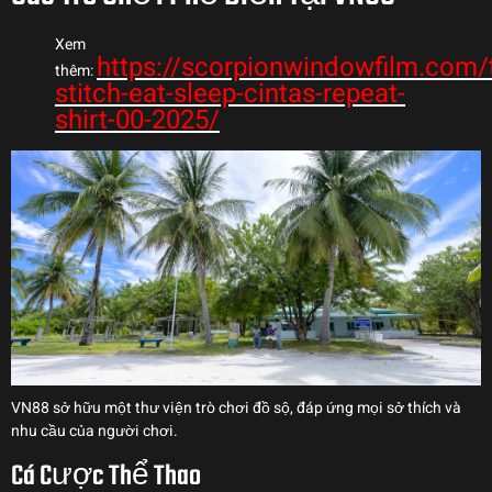
Xem
https://scorpionwindowfilm.com/
thêm:
stitch-eat-sleep-cintas-repeat-
shirt-00-2025/
VN88 sở hữu một thư viện trò chơi đồ sộ, đáp ứng mọi sở thích và
nhu cầu của người chơi.
Cá Cược Thể Thao