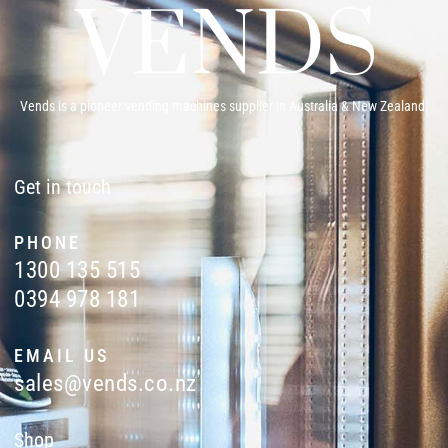
Vends is a pioneer vending machines supplier in Australia & New Zealand.
Get in touch
PHONE
1300 135 515
0394 978 181
EMAIL US
sales@vends.co.nz
Shop