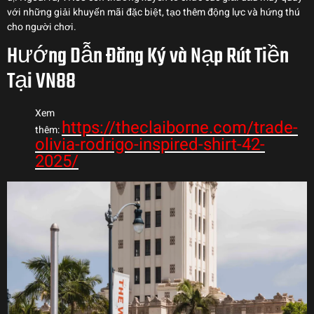
với những giải khuyến mãi đặc biệt, tạo thêm động lực và hứng thú
cho người chơi.
Hướng Dẫn Đăng Ký và Nạp Rút Tiền
Tại VN88
Xem
https://theclaiborne.com/trade-
thêm:
olivia-rodrigo-inspired-shirt-42-
2025/