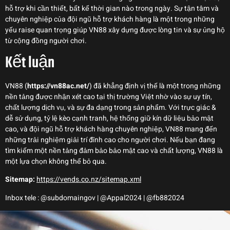
hỗ trợ khi cần thiết, bất kể thời gian nào trong ngày. Sự tận tâm và
chuyên nghiệp của đội ngũ hỗ trợ khách hàng là một trong những
yếu raise quan trọng giúp VN88 xây dựng được lòng tin và sự ủng hộ
từ cộng đồng người chơi.
Kết luận
VN88 (
https://vn88ac.net/
) đã khẳng định vị thế là một trong những
nền tảng được nhận xét cao tại thị trường Việt nhờ vào sự uy tín,
chất lượng dịch vụ, và sự đa dạng trong sản phẩm. Với trực giác &
dễ sử dụng, tỷ lệ kèo cạnh tranh, hệ thống giữ kín dữ liệu bảo mật
cao, và đội ngũ hỗ trợ khách hàng chuyên nghiệp, VN88 mang đến
những trải nghiệm giải trí đỉnh cao cho người chơi. Nếu bạn đang
tìm kiếm một nền tảng đảm bảo bảo mật cao và chất lượng, VN88 là
một lựa chọn không thể bỏ qua.
Sitemap:
https://vends.co.nz/sitemap.xml
Inbox tele : @subdomaingov | @Appal2024 | @fb882024