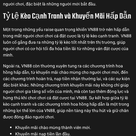
người chơi, đặc biệt là những người mới bắt đầu.
Tỷ Lệ Kèo Cạnh Tranh và Khuyến Mãi Hấp Dẫn
Một trong những yếu raise quan trọng khiến VN88 trở nên hấp dẫn
trong mắt người chơi chơi cá đặt cược là tỷ lệ kèo cạnh tranh. VN88
luôn cố gắng đưa ra những tỷ lệ kèo tốt nhất trên thị trường, giúp
người chơi có cơ hội tối đa hóa tiền lãi từ những ván đặt cược của
mình.
Ngoài ra, VN88 còn thường xuyên tung ra các chương trình hoa
hồng hấp dẫn, từ khuyến mãi chào mừng cho người chơi mới, đến
các chương trình hoàn trả, nạp tiền nhận thưởng lại, và các sự kiện
đặc biệt khác. Những chương trình khuyến mãi này không chỉ giúp
người chơi gia tăng số vốn của mình, mà còn tạo thêm động lực và
hứng thú khi chơi chơi cá đặt cược tại VN88. Sự kết hợp giữa tỷ lệ
kèo cạnh tranh và các chương trình hoa hồng hấp dẫn là một trong
những lợi thế lớn của VN88, giúp nền tảng này thu hút và giữ chân
được đông đảo người chơi.
Khuyến mãi chào mừng thành viên mới.
Khuyến mãi nạp tiền lần đầu.