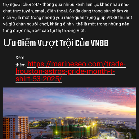
trợ người chơi 24/7 thông qua nhiều kênh liên lạc khác nhau như
chat trực tuyến, email, điện thoại. Sự đa dạng trong sản phẩm và
dịch vụ là một trong những yếu raise quan trọng giúp VN88 thu hút
và giữ chân người chơi, khẳng định vị thế là một trong những nền
tảng được nhận xét cao tại thị trường Việt.
Ưu Điểm Vượt Trội Của VN88
Xem
https://marineseo.com/trade-
thêm:
houston-astros-pride-month-t-
shirt-53-2025/