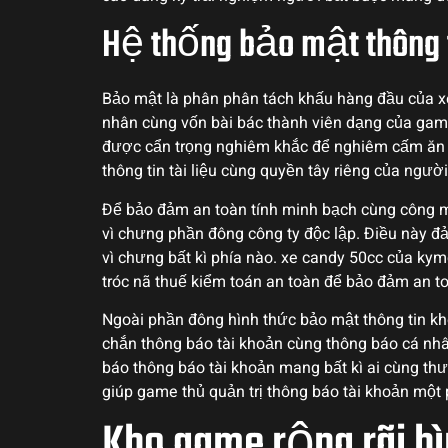
Hệ thống bảo mật thông ti
Bảo mật là phân phân tách khấu hàng đầu của xe
nhân cùng vốn bài bác thành viên dạng của gam
được cẩn trọng nghiêm khắc để nghiêm cấm ăn lậ
thông tin tài liệu cùng quyền tây riêng của ngư
Để bảo đảm an toàn tính minh bạch cùng công m
vì chưng phần đông công ty độc lập. Điều này đ
vì chưng bất kì phía nào. xe candy 50cc của k
tróc nã thuế kiểm toán an toàn để bảo đảm an t
Ngoài phần đông hình thức bảo mật thông tin kh
chắn thông báo tài khoản cùng thông báo cá nh
báo thông báo tài khoản mang bất kì ai cùng t
giúp game thủ quản trị thông báo tài khoản một 
Kho game rộng rãi h