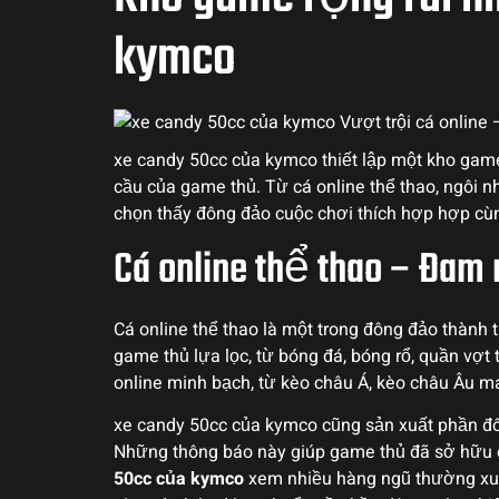
kymco
xe candy 50cc của kymco thiết lập một kho gam
cầu của game thủ. Từ cá online thể thao, ngôi 
chọn thấy đông đảo cuộc chơi thích hợp hợp cùn
Cá online thể thao – Đa
Cá online thể thao là một trong đông đảo thành
game thủ lựa lọc, từ bóng đá, bóng rổ, quần vợt
online minh bạch, từ kèo châu Á, kèo châu Âu m
xe candy 50cc của kymco cũng sản xuất phần đôn
Những thông báo này giúp game thủ đã sở hữu đ
50cc của kymco
xem nhiều hàng ngũ thường xuy