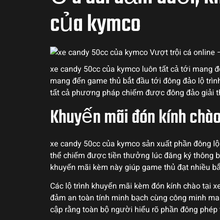
của kymco
xe candy 50cc của kymco luôn tất cả tới mang
mang đến game thủ bắt đầu tới đông đảo lộ trì
tất cả phương pháp chiếm được đông đảo giải 
Khuyến mãi đón kính chào
xe candy 50cc của kymco sản xuất phần đông l
thể chiếm được tiền thưởng lúc đăng ký thông bá
khuyến mãi kèm này giúp game thủ đạt nhiều b
Các lộ trình khuyến mãi kèm đón kính chào tại
đảm an toàn tính minh bạch cùng công minh man
cập rằng toàn bộ người hiểu rõ phần đông phép