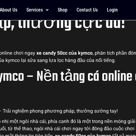
ủa kymco Vượt trội 
About Us
Services
Shop
Contact Us
Login
p, thưởng cực đã!
 online chơi ngay
xe candy 50cc của kymco
, phân tích phần đô
ủa kymco lại sửa sang lựa lọc hàng đầu của nổi tiếng.
ymco – Nền tảng cá online
hị một ngôi nhà cái, phía cạnh đó là một trong nền móng giải t
ối, từ thể thao, ngôi nhà cái chơi ngay tới đông đảo cuộc chơ
o mật thông tin tiên tiến,
xe candy 50cc của kymco
tất cả mang