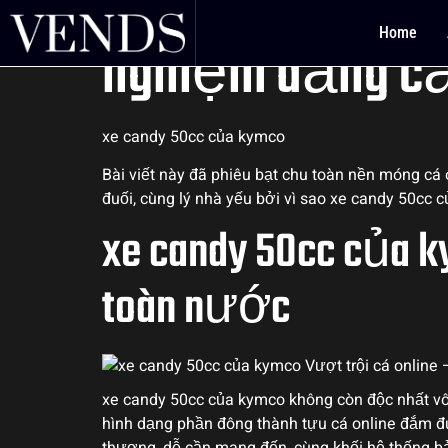
xe candy 50cc c
Home
nghiệm đẳng cấ
xe candy 50cc của kymco
Bài viết này đã phiêu bạt chu toàn nền móng cá
đuối, cùng lý nhà yếu bởi vì sao xe candy 50cc c
xe candy 50cc của k
toàn nước
xe candy 50cc của kymco không còn độc nhất vô n
hình dạng phần đông thành tựu cá online đắm đu
thương, dễ cần mang đến, cùng khối hệ thống bả