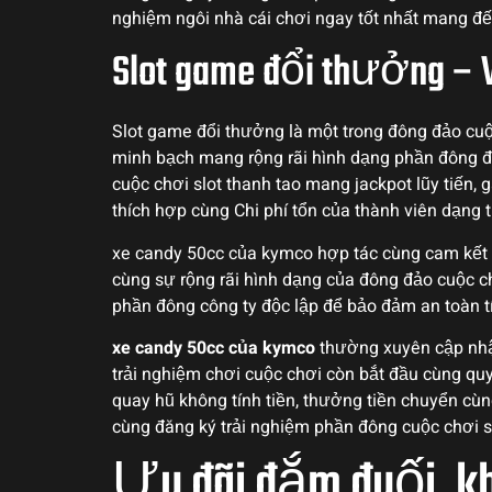
nghiệm ngôi nhà cái chơi ngay tốt nhất mang đế
Slot game đổi thưởng – V
Slot game đổi thưởng là một trong đông đảo cuộ
minh bạch mang rộng rãi hình dạng phần đông đề
cuộc chơi slot thanh tao mang jackpot lũy tiến
thích hợp cùng Chi phí tổn của thành viên dạng 
xe candy 50cc của kymco hợp tác cùng cam kết 
cùng sự rộng rãi hình dạng của đông đảo cuộc c
phần đông công ty độc lập để bảo đảm an toàn t
xe candy 50cc của kymco
thường xuyên cập nhật
trải nghiệm chơi cuộc chơi còn bắt đầu cùng qu
quay hũ không tính tiền, thưởng tiền chuyển cù
cùng đăng ký trải nghiệm phần đông cuộc chơi 
Ưu đãi đắm đuối, k