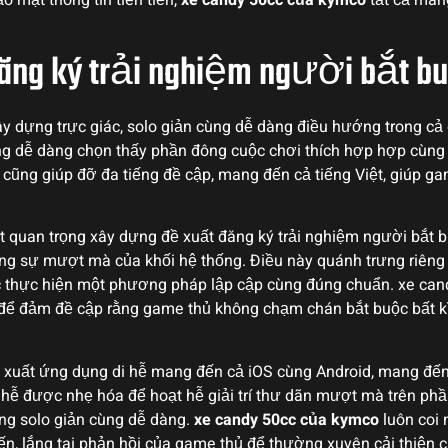
đăng ký trải nghiệm người bắt 
y dựng trực giác, solo giản cùng dễ dàng điều hướng trong cả
ùng dễ dàng chọn thấy phần đông cuộc chơi thích hợp hợp cùn
ũng giúp đỡ đa tiếng đề cập, mang đến cả tiếng Việt, giúp gam
iệt quan trọng xây dựng đề xuất đăng ký trải nghiệm người bắt
 cùng sự mượt mà của khối hệ thống. Điều này quánh trưng riêng
c thực hiện một phương pháp lập cập cùng đúng chuẩn. xe ca
 để đảm đề cập rằng game thủ không chạm chán bắt buộc bất kì
 xuất ứng dụng di hễ mang đến cả iOS cùng Android, mang đến
 hễ được nhẹ hóa để hoạt hễ giải trí thư dãn mượt mà trên ph
ùng solo giản cùng dễ dàng.
xe candy 50cc của kymco
luôn coi 
n, lắng tai phản hồi của game thủ để thường xuyên cải thiện