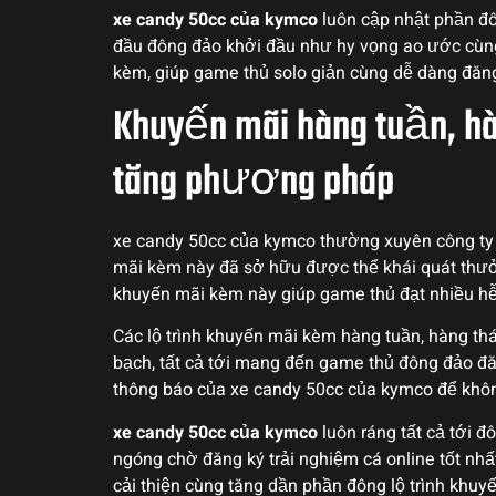
xe candy 50cc của kymco
luôn cập nhật phần đô
đầu đông đảo khởi đầu như hy vọng ao ước cùng 
kèm, giúp game thủ solo giản cùng dễ dàng đăn
Khuyến mãi hàng tuần, h
tăng phương pháp
xe candy 50cc của kymco thường xuyên công ty p
mãi kèm này đã sở hữu được thể khái quát thưởn
khuyến mãi kèm này giúp game thủ đạt nhiều hễ
Các lộ trình khuyến mãi kèm hàng tuần, hàng t
bạch, tất cả tới mang đến game thủ đông đảo đă
thông báo của xe candy 50cc của kymco để không
xe candy 50cc của kymco
luôn ráng tất cả tới 
ngóng chờ đăng ký trải nghiệm cá online tốt nh
cải thiện cùng tăng dần phần đông lộ trình khu