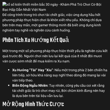
Để công trình trong trò chơi tài chết giấc, việc ứng dụng hầu hết
phương pháp thực hiện chơi là khôn xiết nhu yếu. Không chỉ dựa
bên trên may mắn, một gamer thông minh đã biết ứng dụng kinh
nghiệm tay nghề và nghiên cứu cảnh huống.
Phân Tích Xu Hướng Kết Quả
Một trong một số phương pháp thực hiện thiết yếu là nghiên cứu kết
quả trước đó. Người chơi nên lưu lại kết quả của ít nhất đôi mươi
ván cược sớm nhất để mua kiếm ra Xu nạm.
Xu Hướng “Tài” Hay “Xỉu”
: Nếu một trong phía 2 bên chiến hạ
liên tiếp, sở hữu khả năng suy nghĩ theo dòng đó mang lại vài
ván tiếp theo.
Biến Động Ngẫu Nhiên
: Tuy nhiên, cũng yêu cầu coi xét rằng
tài chết giấc là trò chơi may rủi, Bởi chũm kỉnh đừng nên hay
là dựa bên trên tài liệu vẫn lưu lại.
Mở Rộng Hình Thức Cược