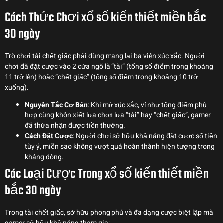
Cách Thức Chơi xổ số kiến thiết miền bắc
30 ngày
Trò chơi tài chết giấc phải dùng mang lại ba viên xúc xắc. Người
chơi đã đặt cược vào 2 cửa ngõ là “tài” (tổng số điểm trong khoảng
11 trở lên) hoặc “chết giấc” (tổng số điểm trong khoảng 10 trở
xuống).
Nguyên Tắc Cơ Bản
: Khi mở xúc xắc, ví như tổng điểm phù
hợp cùng khôn xiết lựa chọn lựa “tài” hay “chết giấc”, gamer
đã thừa nhận được tiền thưởng.
Cách Đặt Cược
: Người chơi sở hữu khả năng đặt cược số tiền
tùy ý, miễn sao không vượt quá hoàn thành hiện tượng trong
kháng dòng.
Các Loại Cược Trong xổ số kiến thiết miền
bắc 30 ngày
Trong tài chết giấc, sở hữu phong phú và đa dạng cược biệt lập mà
gamer sở hữu khả năng tham gia: