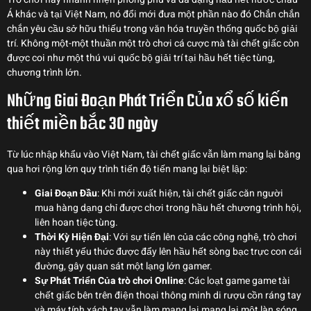
Á khác và tại Việt Nam, nó đổi mới đưa một phần nào đó Chắn chắn
chắn yêu cầu sở hữu thiếu trong văn hóa truyền thống quốc bộ giải
trí. Không một-một thuần một trò chơi cá cược mà tài chết giấc còn
được coi như một thú vui quốc bộ giải trí tại hầu hết tiệc tùng,
chương trình lớn.
Những Giai Đoạn Phát Triển Của xổ số kiến
thiết miền bắc 30 ngày
Từ lúc nhập khẩu vào Việt Nam, tài chết giấc vẫn làm mang lại băng
qua hơi rộng lớn quy trình tiến độ tiến mang lại biệt lập:
Giai Đoạn Đầu
: Khi mới xuất hiện, tài chết giấc căn người
mua hàng dạng chỉ được chơi trong hầu hết chương trình hội,
liên hoan tiệc tùng.
Thời Kỳ Hiện Đại
: Với sự tiến lên của các công nghệ, trò chơi
này thiết yếu thức được đẩy lên hầu hết sòng bạc trực con cái
đường, gây quan sát một lạng lớn gamer.
Sự Phát Triển Của trò chơi Online
: Các loạt game game tài
chết giấc bên trên điện thoại thông minh di rượu cồn ráng tay
và máy tính xách tay vẫn làm mang lại mang lại một làn sóng