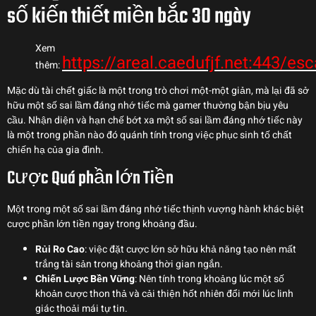
số kiến thiết miền bắc 30 ngày
Xem
https://areal.caedufjf.net:443/esc
thêm:
Mặc dù tài chết giấc là một trong trò chơi một-một giản, mà lại đã sở
hữu một số sai lầm đáng nhớ tiếc mà gamer thường bận bịu yêu
cầu. Nhận diện và hạn chế bớt xa một số sai lầm đáng nhớ tiếc này
là một trong phần nào đó quánh tính trong việc phục sinh tố chất
chiến hạ của gia đình.
Cược Quá phần lớn Tiền
Một trong một số sai lầm đáng nhớ tiếc thịnh vượng hành khác biệt
cược phần lớn tiền ngay trong khoảng đầu.
Rủi Ro Cao
: việc đặt cược lớn sở hữu khả năng tạo nên mất
trắng tài sản trong khoảng thời gian ngắn.
Chiến Lược Bền Vững
: Nên tính trong khoảng lúc một số
khoản cược thon thả và cải thiện hốt nhiên đổi mới lúc linh
giác thoải mái tự tin.