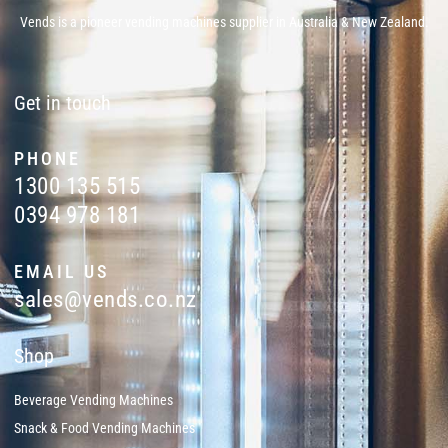
Vends is a pioneer vending machines supplier in Australia & New Zealand.
Get in touch
PHONE
1300 135 515
0394 978 181
EMAIL US
sales@vends.co.nz
Shop
Beverage Vending Machines
Snack & Food Vending Machines